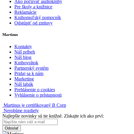
Ako počúvať audioknihy
Pre školy a knižnice
Reklamácie
Knihomoľský pomocník
Odstúpiť od zmluvy
Martinus
Kontakty
Náš príbeh
Náš blog
Knihovrátok
Partnerský systém
Pridaj sa k nám
Marketing
Náš labák
Prehlásenie o cookies
Vyhlásenie o prístupnosti
Martinus je certifikovaný B Corp
Nerobíme rozdiely
Najlepšie novinky sú tie knižné. Získajte ich ako prví:
Odoslať