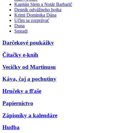
Kapitán Stein a Notár Barbarič
Denník odvážneho bojka
Krimi Dominika Dána
Učím sa rozprávať
Duna
Smradi
Darčekové poukážky
Čítačky e-kníh
Vecičky od Martinusu
Káva, čaj a pochutiny
Hrnčeky a fľaše
Papiernictvo
Zápisníky a kalendáre
Hudba