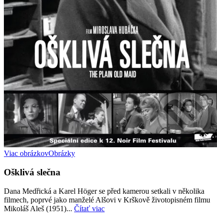
Viac obrázkov
Obrázky
Ošklivá slečna
Dana Medřická a Karel Höger se před kamerou setkali v několika
filmech, poprvé jako manželé Alšovi v Krškově životopisném filmu
Mikoláš Aleš (1951)...
Čítať viac