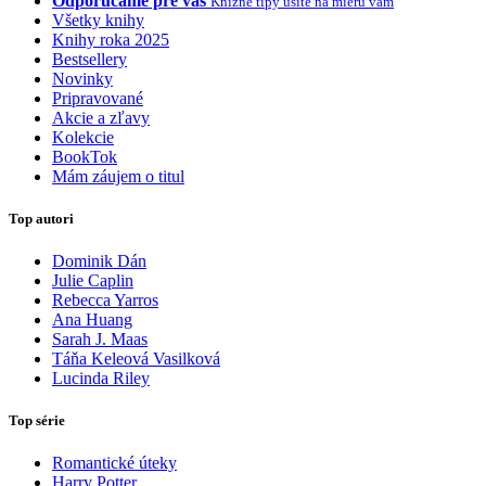
Odporúčame pre vás
Knižné tipy ušité na mieru vám
Všetky knihy
Knihy roka 2025
Bestsellery
Novinky
Pripravované
Akcie a zľavy
Kolekcie
BookTok
Mám záujem o titul
Top autori
Dominik Dán
Julie Caplin
Rebecca Yarros
Ana Huang
Sarah J. Maas
Táňa Keleová Vasilková
Lucinda Riley
Top série
Romantické úteky
Harry Potter