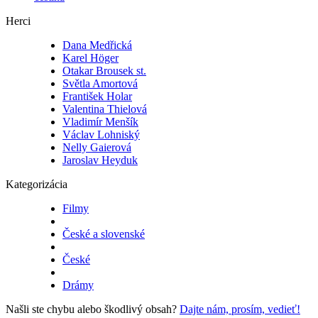
Herci
Dana Medřická
Karel Höger
Otakar Brousek st.
Světla Amortová
František Holar
Valentina Thielová
Vladimír Menšík
Václav Lohniský
Nelly Gaierová
Jaroslav Heyduk
Kategorizácia
Filmy
České a slovenské
České
Drámy
Našli ste chybu alebo škodlivý obsah?
Dajte nám, prosím, vedieť!