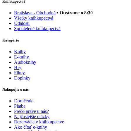
Kníhkupectvá
Bratislava - Obchodná
• Otvárame o 8:30
Všetky kníhkupectvá
Udalosti
Spriatelené kníhkupectvá
Kategórie
Knihy
E-knihy
Audioknihy
Hry
Filmy
Doplnky
Nakupujte u nás
Doručenie
Platba
Prečo práve u nás?
Najčastejšie otázky
Rezervácia v kníhkupectve
Ako čítať e-knihy