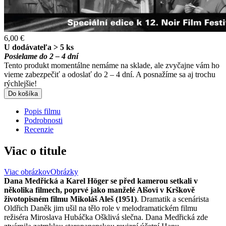
6,00 €
U dodávateľa > 5 ks
Posielame do 2 – 4 dní
Tento produkt momentálne nemáme na sklade, ale zvyčajne vám ho
vieme zabezpečiť a odoslať do 2 – 4 dní. A posnažíme sa aj trochu
rýchlejšie!
Do košíka
Popis filmu
Podrobnosti
Recenzie
Viac o titule
Viac obrázkov
Obrázky
Dana Medřická a Karel Höger se před kamerou setkali v
několika filmech, poprvé jako manželé Alšovi v Krškově
životopisném filmu Mikoláš Aleš (1951)
. Dramatik a scenárista
Oldřich Daněk jim ušil na tělo role v melodramatickém filmu
režiséra Miroslava Hubáčka Ošklivá slečna. Dana Medřická zde