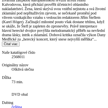
ztvárnila zatrpklou staropanenskou revizní účetní Hanu
Kalvodovou, která přichází prověřit účetnictví oblastního
nakladatelství. Žena, která skrývá svou vnitřní nejistotu a svá životní
zklamání pod nepřitažlivým zjevem, se nečekaně promění pod
vlivem vznikajícího vztahu s vedoucím redaktorem Jiřím Šteflem
(Karel Höger). Začínající milostné pouto však dostane trhlinu, když
se ukáže, že Štefl je zapleten do zpronevěry. Právě interpretace
hlavní herecké dvojice povýšila melodramatický příběh na nevšední
drama lásky, intrik a zklamání. Dobová kritika označila výkon Dany
Medřické za „herecký koncert, který snese nejvyšší měřítka“...
Čítať viac
Naše katalógové číslo
2568011
Originálny názov
Ošklivá slečna
Dĺžka
73 min.
DVD obal
Dabing
čeština