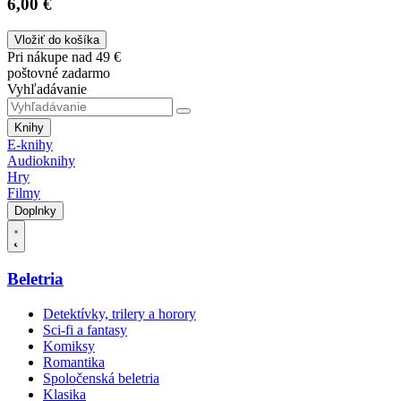
6,00 €
Vložiť do košíka
Pri nákupe nad 49 €
poštovné zadarmo
Vyhľadávanie
Knihy
E-knihy
Audioknihy
Hry
Filmy
Doplnky
Beletria
Detektívky, trilery a horory
Sci-fi a fantasy
Komiksy
Romantika
Spoločenská beletria
Klasika