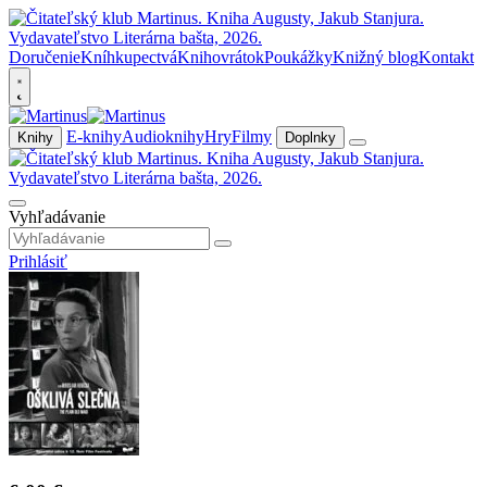
Doručenie
Kníhkupectvá
Knihovrátok
Poukážky
Knižný blog
Kontakt
E-knihy
Audioknihy
Hry
Filmy
Knihy
Doplnky
Vyhľadávanie
Prihlásiť