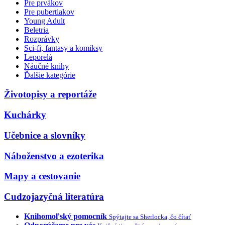
Pre prvákov
Pre pubertiakov
Young Adult
Beletria
Rozprávky
Sci-fi, fantasy a komiksy
Leporelá
Náučné knihy
Ďalšie kategórie
Životopisy a reportáže
Kuchárky
Učebnice a slovníky
Náboženstvo a ezoterika
Mapy a cestovanie
Cudzojazyčná literatúra
Knihomoľský pomocník
Spýtajte sa Sherlocka, čo čítať