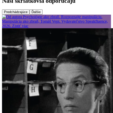
Naši škriatkovia odporúčajú
Predchádzajúce
Ďalšie