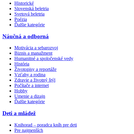
Historické
Slovenská beletria
Svetová beletria
Poézia
Ďalšie kategórie
Náučná a odborná
Motivácia a sebarozvoj
Biznis a manažment
Humanitné a spoločenské vedy
História
Životopisy a reportáže
Vzťahy a rodina
Zdravie a životný štýl
Počítače a internet
Hobby
Umenie a dizajn
Ďalšie kategórie
Deti a mládež
Knihorad – poradca kníh pre deti
Pre najmenších