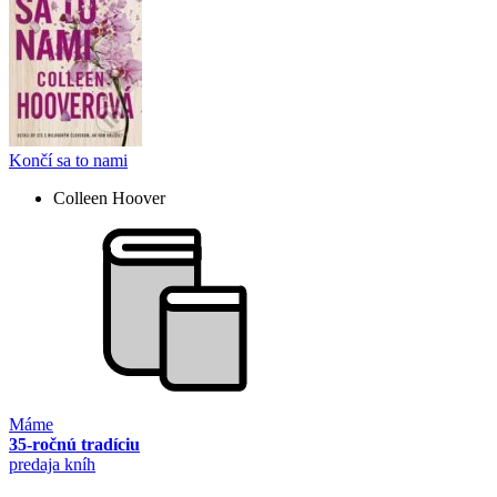
Končí sa to nami
Colleen Hoover
Máme
35-ročnú tradíciu
predaja kníh