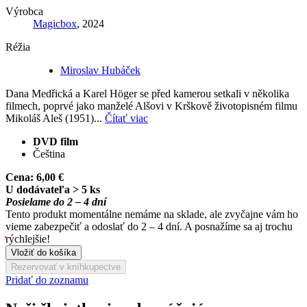
Výrobca
Magicbox
, 2024
Réžia
Miroslav Hubáček
Dana Medřická a Karel Höger se před kamerou setkali v několika
filmech, poprvé jako manželé Alšovi v Krškově životopisném filmu
Mikoláš Aleš (1951)...
Čítať viac
DVD film
Čeština
Cena:
6,00 €
U dodávateľa > 5 ks
Posielame do 2 – 4 dní
Tento produkt momentálne nemáme na sklade, ale zvyčajne vám ho
vieme zabezpečiť a odoslať do 2 – 4 dní. A posnažíme sa aj trochu
rýchlejšie!
Vložiť do košíka
Rezervovať v kníhkupectve
Pridať do zoznamu