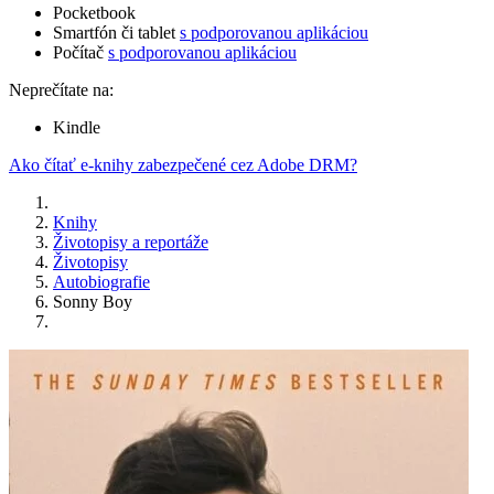
Pocketbook
Smartfón či tablet
s podporovanou aplikáciou
Počítač
s podporovanou aplikáciou
Neprečítate na:
Kindle
Ako čítať e-knihy zabezpečené cez Adobe DRM?
Knihy
Životopisy a reportáže
Životopisy
Autobiografie
Sonny Boy