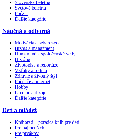
Slovenská beletria
Svetová beletria
Poézia
Ďalšie kategórie
Náučná a odborná
Motivácia a sebarozvoj
Biznis a manažment
Humanitné a spoločenské vedy
História
Životopisy a reportáže
Vzťahy a rodina
Zdravie a životný štýl
Počítače a internet
Hobby
Umenie a dizajn
Ďalšie kategórie
Deti a mládež
Knihorad – poradca kníh pre deti
Pre najmenších
Pre prvákov