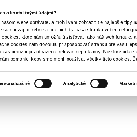
es a kontaktnými údajmi?
našom webe správate, a mohli vám zobraziť tie najlepšie tipy n
é sú naozaj potrebné a bez nich by naša stránka vôbec nefung
 cookies, ktoré nám umožňujú zisťovať, ako náš web funguje, a 
ačné cookies nám dovoľujú prispôsobovať stránku pre vašu lepši
zas umožňujú zobrazenie relevantnej reklamy. Niektoré údaje z
y nám pomohlo, keby sme mohli používať všetky tieto cookies. 
ersonalizačné
Analytické
Marketi