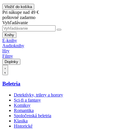
Vložiť do košíka
Pri nákupe nad 49 €
poštovné zadarmo
Vyhľadávanie
Knihy
E-knihy
Audioknihy
Hry
Filmy
Doplnky
Beletria
Detektívky, trilery a horory
Sci-fi a fantasy
Komiksy
Romantika
Spoločenská beletria
Klasika
Historické