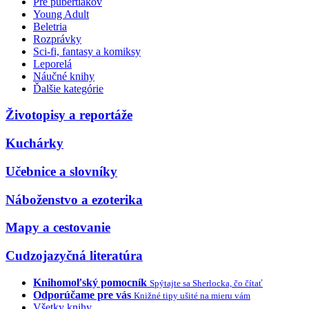
Pre pubertiakov
Young Adult
Beletria
Rozprávky
Sci-fi, fantasy a komiksy
Leporelá
Náučné knihy
Ďalšie kategórie
Životopisy a reportáže
Kuchárky
Učebnice a slovníky
Náboženstvo a ezoterika
Mapy a cestovanie
Cudzojazyčná literatúra
Knihomoľský pomocník
Spýtajte sa Sherlocka, čo čítať
Odporúčame pre vás
Knižné tipy ušité na mieru vám
Všetky knihy