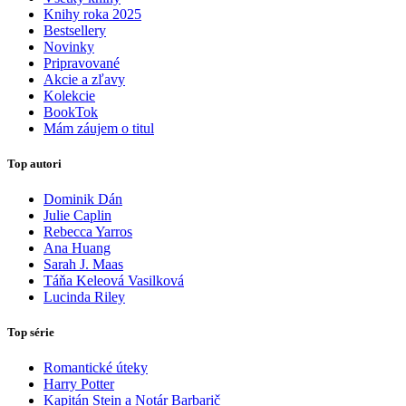
Knihy roka 2025
Bestsellery
Novinky
Pripravované
Akcie a zľavy
Kolekcie
BookTok
Mám záujem o titul
Top autori
Dominik Dán
Julie Caplin
Rebecca Yarros
Ana Huang
Sarah J. Maas
Táňa Keleová Vasilková
Lucinda Riley
Top série
Romantické úteky
Harry Potter
Kapitán Stein a Notár Barbarič