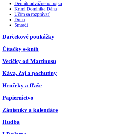
Denník odvážneho bojka
Krimi Dominika Dána
Učím sa rozprávať
Duna
Smradi
Darčekové poukážky
Čítačky e-kníh
Vecičky od Martinusu
Káva, čaj a pochutiny
Hrnčeky a fľaše
Papiernictvo
Zápisníky a kalendáre
Hudba