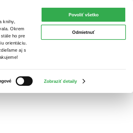
Povoliť všetko
a knihy,
ovala. Okrem
Odmietnuť
stále ho pre
u orientáciu.
dieľame aj s
Ďakujeme!
ngové
Zobraziť detaily