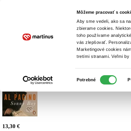
Doručenie
Kníhkupectvá
Knihovrátok
Poukážky
Knižný blog
Kontakt
Môžeme pracovať s cooki
Aby sme vedeli, ako sa na 
zbierame cookies. Niektor
E-knihy
Audioknihy
Hry
Filmy
Knihy
Doplnky
toho používame analytické
vás zlepšovať. Personaliz
Vyhľadávanie
Marketingové cookies nám 
tretími stranami. Veľmi b
Prihlásiť
Výber
Potrebné
P
súhlasu
13,30 €