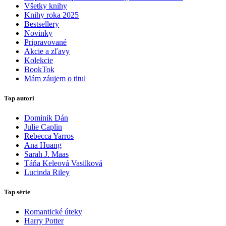
Všetky knihy
Knihy roka 2025
Bestsellery
Novinky
Pripravované
Akcie a zľavy
Kolekcie
BookTok
Mám záujem o titul
Top autori
Dominik Dán
Julie Caplin
Rebecca Yarros
Ana Huang
Sarah J. Maas
Táňa Keleová Vasilková
Lucinda Riley
Top série
Romantické úteky
Harry Potter