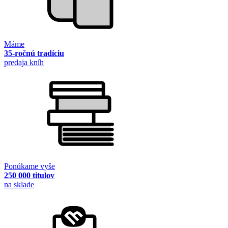
Máme
35-ročnú tradíciu
predaja kníh
Ponúkame vyše
250 000 titulov
na sklade