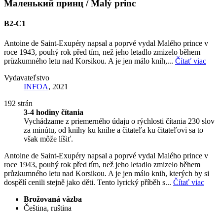
Маленький принц / Malý princ
B2-C1
Antoine de Saint-Exupéry napsal a poprvé vydal Malého prince v
roce 1943, pouhý rok před tím, než jeho letadlo zmizelo během
průzkumného letu nad Korsikou. A je jen málo knih,...
Čítať viac
Vydavateľstvo
INFOA
, 2021
192 strán
3-4 hodiny čítania
Vychádzame z priemerného údaju o rýchlosti čítania 230 slov
za minútu, od knihy ku knihe a čitateľa ku čitateľovi sa to
však môže líšiť.
Antoine de Saint-Exupéry napsal a poprvé vydal Malého prince v
roce 1943, pouhý rok před tím, než jeho letadlo zmizelo během
průzkumného letu nad Korsikou. A je jen málo knih, kterých by si
dospělí cenili stejně jako děti. Tento lyrický příběh s...
Čítať viac
Brožovaná väzba
Čeština, ruština