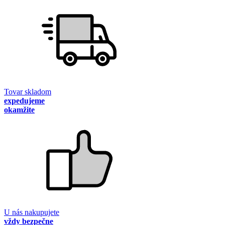
Tovar skladom
expedujeme
okamžite
U nás nakupujete
vždy bezpečne