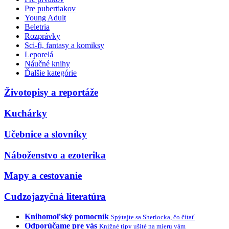
Pre pubertiakov
Young Adult
Beletria
Rozprávky
Sci-fi, fantasy a komiksy
Leporelá
Náučné knihy
Ďalšie kategórie
Životopisy a reportáže
Kuchárky
Učebnice a slovníky
Náboženstvo a ezoterika
Mapy a cestovanie
Cudzojazyčná literatúra
Knihomoľský pomocník
Spýtajte sa Sherlocka, čo čítať
Odporúčame pre vás
Knižné tipy ušité na mieru vám