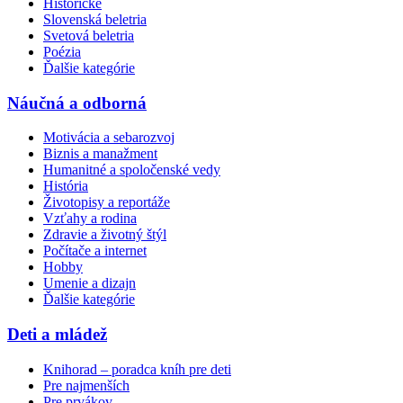
Historické
Slovenská beletria
Svetová beletria
Poézia
Ďalšie kategórie
Náučná a odborná
Motivácia a sebarozvoj
Biznis a manažment
Humanitné a spoločenské vedy
História
Životopisy a reportáže
Vzťahy a rodina
Zdravie a životný štýl
Počítače a internet
Hobby
Umenie a dizajn
Ďalšie kategórie
Deti a mládež
Knihorad – poradca kníh pre deti
Pre najmenších
Pre prvákov