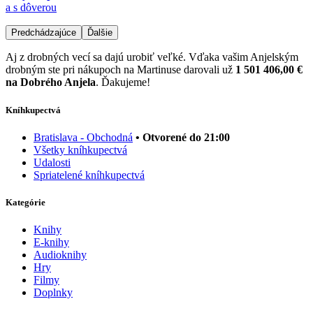
a s dôverou
Predchádzajúce
Ďalšie
Aj z drobných vecí sa dajú urobiť veľké. Vďaka vašim Anjelským
drobným ste pri nákupoch na Martinuse darovali už
1 501 406,00 €
na Dobrého Anjela
. Ďakujeme!
Kníhkupectvá
Bratislava - Obchodná
• Otvorené do 21:00
Všetky kníhkupectvá
Udalosti
Spriatelené kníhkupectvá
Kategórie
Knihy
E-knihy
Audioknihy
Hry
Filmy
Doplnky