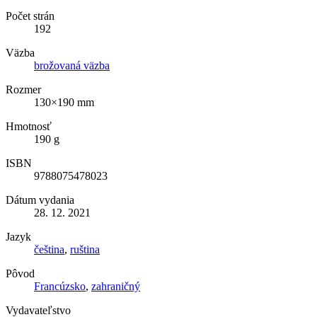
Počet strán
192
Väzba
brožovaná väzba
Rozmer
130×190 mm
Hmotnosť
190 g
ISBN
9788075478023
Dátum vydania
28. 12. 2021
Jazyk
čeština
,
ruština
Pôvod
Francúzsko
,
zahraničný
Vydavateľstvo