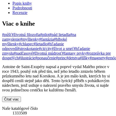
Popis knihy
Podrobnosti
Recenzie
Viac o knihe
#púšť
#životná filozofia
#pilot
#pád lietadla
#na
zamyslenie
#myšlienky
#fantázia
#hlboké
myšlienky
#chlapec
#lietadlo
#hľadanie
odpovedí
#stroskotanie
#cit/city
#život a smrť
#hľadanie
zmyslu
#nadčasové
#životná múdrosť
#fantasy prvky
#rozprávka pre
dospelých
#ilustrácie
#ponaučenie
#princ
#detstva
#líšky
#magnety
#emóc
Antoine de Saint-Exupéry napsal a poprvé vydal Malého prince v
roce 1943, pouhý rok před tím, než jeho letadlo zmizelo během
průzkumného letu nad Korsikou. A je jen málo knih, kterých by si
dospělí cenili stejně jako děti. Tento lyrický příběh s pohádkovým
nádechem, jenž usiluje o nalezení pravého smyslu života, si najde
svou jedinečnou cestičku ke každému čtenáři.
Čítať viac
Naše katalógové číslo
1333509