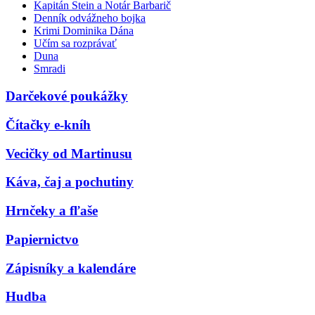
Kapitán Stein a Notár Barbarič
Denník odvážneho bojka
Krimi Dominika Dána
Učím sa rozprávať
Duna
Smradi
Darčekové poukážky
Čítačky e-kníh
Vecičky od Martinusu
Káva, čaj a pochutiny
Hrnčeky a fľaše
Papiernictvo
Zápisníky a kalendáre
Hudba