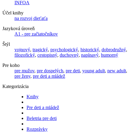
INFOA
Účel knihy
na rozvoj dieťaťa
Jazyková úroveň
A1 - pre začiatočníkov
Štýl
vojnový
,
tragický
,
psychologický
,
historický
,
dobrodružný
,
filozofický
,
cestopisný
,
duchovný
,
napínavý
,
humorný
Pre koho
pre mužov
,
pre dospelých
,
pre deti
,
young adult
,
new adult
,
pre ženy
,
pre deti a mládež
Kategorizácia
Knihy
Pre deti a mládež
Beletria pre deti
Rozprávky