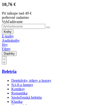
10,76 €
Pri nákupe nad 49 €
poštovné zadarmo
Vyhľadávanie
Knihy
E-knihy
Audioknihy
Hry
Filmy
Doplnky
Beletria
Detektívky, trilery a horory
Sci-fi a fantasy
Komiksy
Romantika
Spoločenská beletria
Klasika