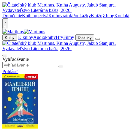
Doručenie
Kníhkupectvá
Knihovrátok
Poukážky
Knižný blog
Kontakt
E-knihy
Audioknihy
Hry
Filmy
Knihy
Doplnky
Vyhľadávanie
Prihlásiť