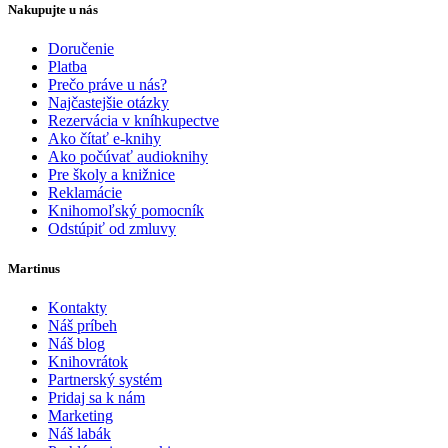
Nakupujte u nás
Doručenie
Platba
Prečo práve u nás?
Najčastejšie otázky
Rezervácia v kníhkupectve
Ako čítať e-knihy
Ako počúvať audioknihy
Pre školy a knižnice
Reklamácie
Knihomoľský pomocník
Odstúpiť od zmluvy
Martinus
Kontakty
Náš príbeh
Náš blog
Knihovrátok
Partnerský systém
Pridaj sa k nám
Marketing
Náš labák