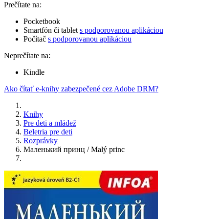
Prečítate na:
Pocketbook
Smartfón či tablet
s podporovanou aplikáciou
Počítač
s podporovanou aplikáciou
Neprečítate na:
Kindle
Ako čítať e-knihy zabezpečené cez Adobe DRM?
Knihy
Pre deti a mládež
Beletria pre deti
Rozprávky
Маленький принц / Malý princ