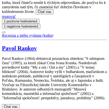
kniha, ktorá čitateľa nenúti k rýchlym odpovediam, ale pozýva ho k
zamysleniu nad tým, čo znamená byť dobrým človekom v
každodennom živote.
Čítať viac
reagovať
1 pozitívne hodnotenie
1
1 negatívne hodnotenie
1
Recenzia z iného vydania (kniha)
Pavol Rankov
Pavol Rankov (1964) debutoval prozaickou zbierkou "S odstupom
času" (1995), za ktorú získal Cenu Ivana Kraska. Nasledovali
poviedkové knihy "My a oni / Oni a my" (2001) a "V tesnej
blízkosti" (2004). Autorove knihy vyšli v bulharskom, maďarskom a
arabskom preklade, publikoval v antológiách a časopisoch v
Poľsku, Rumunsku, Nemecku, Švédsku, ale aj v Japonsku a Indii.
Vyučuje na Filozofickej fakulte Univerzity Komenského v
Bratislave. Je autorom odborných monografií "Masová
komunikácia, masmédiá a informačná spoločnosť" (2002) a
"Informačná spoločnosť: perspektívy, paradoxy, problémy" (2006).
Čítať viac