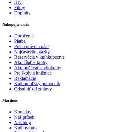
Hry
Filmy
Doplnky
Nakupujte u nás
Doručenie
Platba
Prečo práve u nás?
Najčastejšie otázky
Rezervácia v kníhkupectve
Ako čítať e-knihy
Ako počúvať audioknihy
Pre školy a knižnice
Reklamácie
Knihomoľský pomocník
Odstúpiť od zmluvy
Martinus
Kontakty
Náš príbeh
Náš blog
Knihovrátok