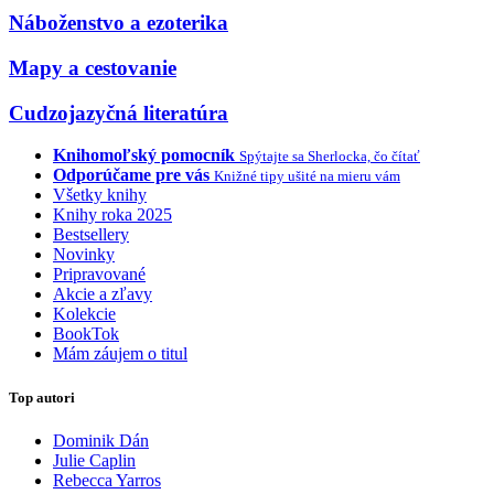
Náboženstvo a ezoterika
Mapy a cestovanie
Cudzojazyčná literatúra
Knihomoľský pomocník
Spýtajte sa Sherlocka, čo čítať
Odporúčame pre vás
Knižné tipy ušité na mieru vám
Všetky knihy
Knihy roka 2025
Bestsellery
Novinky
Pripravované
Akcie a zľavy
Kolekcie
BookTok
Mám záujem o titul
Top autori
Dominik Dán
Julie Caplin
Rebecca Yarros