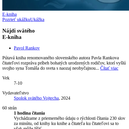
E-kniha
Pozrieť ukážku
Ukážka
Nájdi svätého
E-kniha
Pavol Rankov
Pútavá kniha renomovaného slovenského autora Pavla Rankova
čitateľovi rozpráva príbeh bohatých urodzených rodičov, ktorí vyšlú
svojho syna Tomáša do sveta s naozaj neobyčajnou...
Čítať viac
Vek
7-10
Vydavateľstvo
Spolok svätého Vojtecha
, 2024
60 strán
1 hodina čítania
Vychádzame z priemerného údaju o rýchlosti čítania 230 slov
za minútu, od knihy ku knihe a čitateľa ku čitateľovi sa to
však môže líšiť.