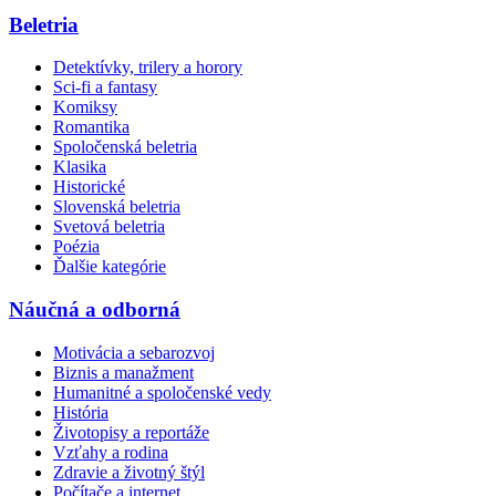
Beletria
Detektívky, trilery a horory
Sci-fi a fantasy
Komiksy
Romantika
Spoločenská beletria
Klasika
Historické
Slovenská beletria
Svetová beletria
Poézia
Ďalšie kategórie
Náučná a odborná
Motivácia a sebarozvoj
Biznis a manažment
Humanitné a spoločenské vedy
História
Životopisy a reportáže
Vzťahy a rodina
Zdravie a životný štýl
Počítače a internet