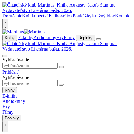
Doručenie
Kníhkupectvá
Knihovrátok
Poukážky
Knižný blog
Kontakt
E-knihy
Audioknihy
Hry
Filmy
Knihy
Doplnky
Vyhľadávanie
Prihlásiť
Vyhľadávanie
Knihy
E-knihy
Audioknihy
Hry
Filmy
Doplnky