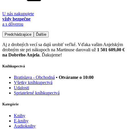
U nás nakupujete
vždy bezpečne
a s dôverou
Predchádzajúce
Ďalšie
Aj z drobných vecí sa dajú urobiť veľké. Vďaka vašim Anjelským
drobným ste pri nákupoch na Martinuse darovali už
1 501 609,00 €
na Dobrého Anjela
. Ďakujeme!
Kníhkupectvá
Bratislava - Obchodná
• Otvárame o 10:00
Všetky kníhkupectvá
Udalosti
Spriatelené kníhkupectvá
Kategórie
Knihy
E-knihy
Audioknihy