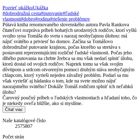
Pozrieť ukážku
Ukážka
#dobrodružná cesta
#putovanie
#ľudské
vlastnosti
#dobro
#rodina
#riešenie problémov
Pútavá kniha renomovaného slovenského autora Pavla Rankova
čitateľovi rozpráva príbeh bohatých urodzených rodičov, ktorí vyšlú
svojho syna Tomáša do sveta s naozaj neobyčajnou úlohou: má
nájsť svätého a priviesť ho domov. Začína sa Tomášovo
dobrodružné putovanie krajinou, počas ktorého sa stretáva s
postavami reprezentujúcimi rozličné ľudské vlastnosti. Počas jeho
dlhého putovania na chrbte žrebca sa mu však nedarí splniť úlohu,
ktorú dostal od svojich rodičov. Napriek tomu sa však svojím
dôvtipom a srdcom otvoreným pomoci druhým stáva neobyčajným
chlapcom, ktorý vyrieši nejeden závažný problém. Podarí sa mu
však vyriešiť aj hádanku o tom, kde na svete možno nájsť
naozajstného svätého? Dokáže Tomáš rodičom splniť ich neľahkú
úlohu?
Čarovný poučný príbeh o ľudských vlastnostiach a hľadaní toho, čo
je niekedy oveľa bližšie, ako si myslíme.
Čítať viac
Naše katalógové číslo
2575807
Počet strán