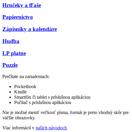
Hrnčeky a fľaše
Papiernictvo
Zápisníky a kalendáre
Hudba
LP platne
Puzzle
Prečítate na zariadeniach:
Pocketbook
Kindle
Smartfón či tablet s príslušnou aplikáciou
Počítač s príslušnou aplikáciou
Nie je možné meniť veľkosť písma, formát je preto vhodný skôr pre
väčšie obrazovky.
Viac informácií v
našich návodoch