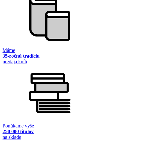
Máme
35-ročnú tradíciu
predaja kníh
Ponúkame vyše
250 000 titulov
na sklade