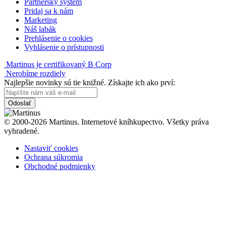
Partnerský systém
Pridaj sa k nám
Marketing
Náš labák
Prehlásenie o cookies
Vyhlásenie o prístupnosti
Martinus je certifikovaný B Corp
Nerobíme rozdiely
Najlepšie novinky sú tie knižné. Získajte ich ako prví:
Odoslať
© 2000-2026 Martinus. Internetové kníhkupectvo. Všetky práva
vyhradené.
Nastaviť cookies
Ochrana súkromia
Obchodné podmienky