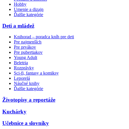
Hobby
Umenie a dizajn
Ďalšie kategórie
Deti a mládež
Knihorad – poradca kníh pre deti
Pre najmenších
Pre prvákov
Pre pubertiakov
Young Adult
Beletria
Rozprávky
Sci-fi, fantasy a komiksy
Leporelá
Náučné knihy
Ďalšie kategórie
Životopisy a reportáže
Kuchárky
Učebnice a slovníky