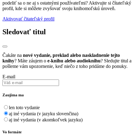
podeliť sa o ne aj s ostatnými používateľmi? Aktivujte si čítateľský
profil, kde si môžete zvyšovať svoju knihomoľskú úroveň.
Aktivovať čitateľský profil
Sledovať titul
Čakáte na
nové vydanie, preklad alebo naskladnenie tejto
knihy
? Máte záujem o
e-knihu alebo audioknihu
? Sledujte titul a
pošleme vám upozornenie, keď niečo z toho pridáme do ponuky.
E-mail
Zaujíma ma
len toto vydanie
aj iné vydania (v jazyku slovenčina)
aj iné vydania (v akomkoľvek jazyku)
Vo formáte