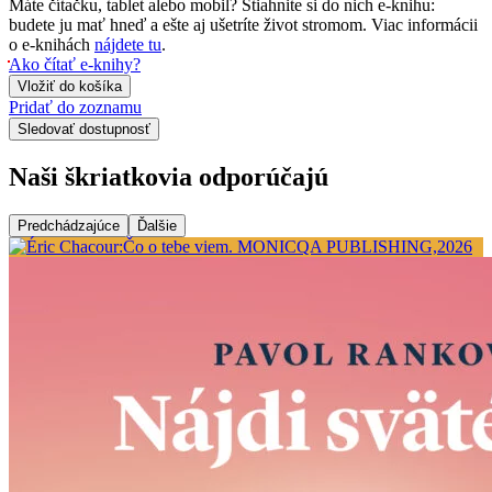
Máte čítačku, tablet alebo mobil? Stiahnite si do nich e-knihu:
budete ju mať hneď a ešte aj ušetríte život stromom. Viac informácii
o e-knihách
nájdete tu
.
Ako čítať e-knihy?
Vložiť do košíka
Pridať do zoznamu
Sledovať dostupnosť
Naši škriatkovia odporúčajú
Predchádzajúce
Ďalšie