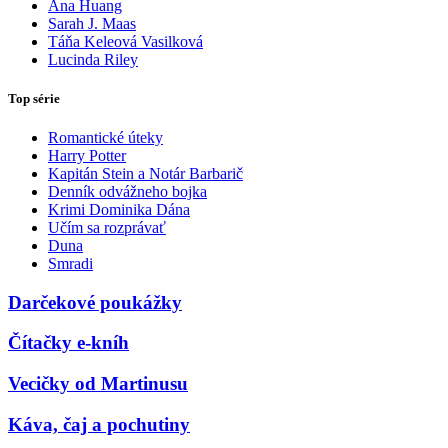
Ana Huang
Sarah J. Maas
Táňa Keleová Vasilková
Lucinda Riley
Top série
Romantické úteky
Harry Potter
Kapitán Stein a Notár Barbarič
Denník odvážneho bojka
Krimi Dominika Dána
Učím sa rozprávať
Duna
Smradi
Darčekové poukážky
Čítačky e-kníh
Vecičky od Martinusu
Káva, čaj a pochutiny