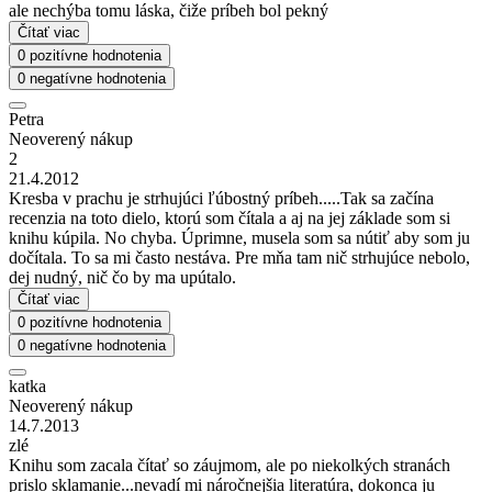
ale nechýba tomu láska, čiže príbeh bol pekný
Čítať viac
0 pozitívne hodnotenia
0 negatívne hodnotenia
Petra
Neoverený nákup
2
21.4.2012
Kresba v prachu je strhujúci ľúbostný príbeh.....Tak sa začína
recenzia na toto dielo, ktorú som čítala a aj na jej základe som si
knihu kúpila. No chyba. Úprimne, musela som sa nútiť aby som ju
dočítala. To sa mi často nestáva. Pre mňa tam nič strhujúce nebolo,
dej nudný, nič čo by ma upútalo.
Čítať viac
0 pozitívne hodnotenia
0 negatívne hodnotenia
katka
Neoverený nákup
14.7.2013
zlé
Knihu som zacala čítať so záujmom, ale po niekolkých stranách
prislo sklamanie...nevadí mi náročnejšia literatúra, dokonca ju