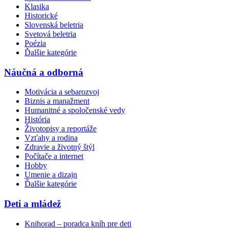
Klasika
Historické
Slovenská beletria
Svetová beletria
Poézia
Ďalšie kategórie
Náučná a odborná
Motivácia a sebarozvoj
Biznis a manažment
Humanitné a spoločenské vedy
História
Životopisy a reportáže
Vzťahy a rodina
Zdravie a životný štýl
Počítače a internet
Hobby
Umenie a dizajn
Ďalšie kategórie
Deti a mládež
Knihorad – poradca kníh pre deti