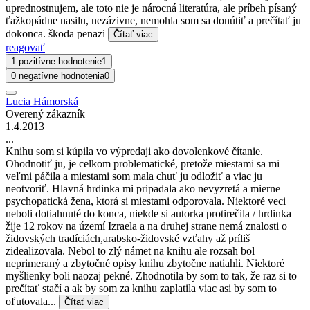
uprednostnujem, ale toto nie je nárocná literatúra, ale príbeh písaný
ťažkopádne nasilu, nezázivne, nemohla som sa donútiť a prečítať ju
dokonca. škoda penazi
Čítať viac
reagovať
1 pozitívne hodnotenie
1
0 negatívne hodnotenia
0
Lucia Hámorská
Overený zákazník
1.4.2013
...
Knihu som si kúpila vo výpredaji ako dovolenkové čítanie.
Ohodnotiť ju, je celkom problematické, pretože miestami sa mi
veľmi páčila a miestami som mala chuť ju odložiť a viac ju
neotvoriť. Hlavná hrdinka mi pripadala ako nevyzretá a mierne
psychopatická žena, ktorá si miestami odporovala. Niektoré veci
neboli dotiahnuté do konca, niekde si autorka protirečila / hrdinka
žije 12 rokov na území Izraela a na druhej strane nemá znalosti o
židovských tradíciách,arabsko-židovské vzťahy až príliš
zidealizovala. Nebol to zlý námet na knihu ale rozsah bol
neprimeraný a zbytočné opisy knihu zbytočne natiahli. Niektoré
myšlienky boli naozaj pekné. Zhodnotila by som to tak, že raz si to
prečítať stačí a ak by som za knihu zaplatila viac asi by som to
oľutovala...
Čítať viac