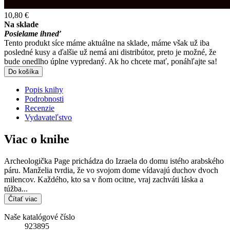
10,80 €
Na sklade
Posielame ihneď
Tento produkt síce máme aktuálne na sklade, máme však už iba
posledné kusy a ďalšie už nemá ani distribútor, preto je možné, že
bude onedlho úplne vypredaný. Ak ho chcete mať, ponáhľajte sa!
Do košíka
Popis knihy
Podrobnosti
Recenzie
Vydavateľstvo
Viac o knihe
Archeologička Page prichádza do Izraela do domu istého arabského
páru. Manželia tvrdia, že vo svojom dome vídavajú duchov dvoch
milencov. Každého, kto sa v ňom ocitne, vraj zachváti láska a
túžba...
Čítať viac
Naše katalógové číslo
923895