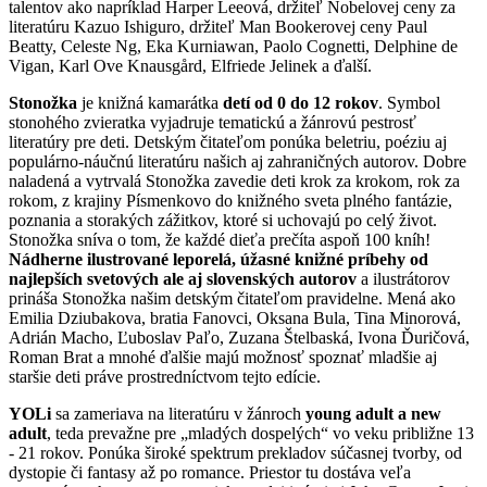
talentov ako napríklad Harper Leeová, držiteľ Nobelovej ceny za
literatúru Kazuo Ishiguro, držiteľ Man Bookerovej ceny Paul
Beatty, Celeste Ng, Eka Kurniawan, Paolo Cognetti, Delphine de
Vigan, Karl Ove Knausgård, Elfriede Jelinek a ďalší.
Stonožka
je knižná kamarátka
detí od 0 do 12 rokov
. Symbol
stonohého zvieratka vyjadruje tematickú a žánrovú pestrosť
literatúry pre deti. Detským čitateľom ponúka beletriu, poéziu aj
populárno-náučnú literatúru našich aj zahraničných autorov. Dobre
naladená a vytrvalá Stonožka zavedie deti krok za krokom, rok za
rokom, z krajiny Písmenkovo do knižného sveta plného fantázie,
poznania a storakých zážitkov, ktoré si uchovajú po celý život.
Stonožka sníva o tom, že každé dieťa prečíta aspoň 100 kníh!
Nádherne ilustrované leporelá, úžasné knižné príbehy od
najlepších svetových ale aj slovenských autorov
a ilustrátorov
prináša Stonožka našim detským čitateľom pravidelne. Mená ako
Emilia Dziubakova, bratia Fanovci, Oksana Bula, Tina Minorová,
Adrián Macho, Ľuboslav Paľo, Zuzana Štelbaská, Ivona Ďuričová,
Roman Brat a mnohé ďalšie majú možnosť spoznať mladšie aj
staršie deti práve prostredníctvom tejto edície.
YOLi
sa zameriava na literatúru v žánroch
young adult a new
adult
, teda prevažne pre „mladých dospelých“ vo veku približne 13
- 21 rokov. Ponúka široké spektrum prekladov súčasnej tvorby, od
dystopie či fantasy až po romance. Priestor tu dostáva veľa