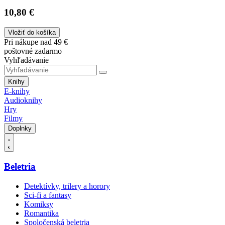
10,80 €
Vložiť do košíka
Pri nákupe nad 49 €
poštovné zadarmo
Vyhľadávanie
Knihy
E-knihy
Audioknihy
Hry
Filmy
Doplnky
Beletria
Detektívky, trilery a horory
Sci-fi a fantasy
Komiksy
Romantika
Spoločenská beletria