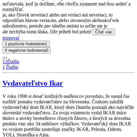
neľutovala, keď ju dočítate, ešte chvíľu zostanete nad ňou sedieť a
rozmýšľať.
ja, ako človek neveriaci alebo ani veriaci ani neveriaci, to
odporúčam hlavne veriacim, alebo otvoreným akémukoľvek
náboženstvu, pretože pre silného ateistu to určite nie je
ale nechýba tomu láska, čiže príbeh bol pekný
Čítať viac
reagovať
1 pozitívne hodnotenie
1
0 negatívne hodnotenia
0
1
2
Ďalšie
1
Ďalšie
Vydavateľstvo Ikar
V roku 1990 si desať knižných nadšencov povedalo, že nastal čas
rozšíriť ponuku vydavateľstiev na Slovensku. Čoskoro založili
vydavateľský dom IKAR, ktorý dnes čitatelia poznajú ako najväčšie
slovenské vydavateľstvo. Za svoju existenciu vydal IKAR tisíce
titulov a stovky bestsellerov rôznych žánrov, z ktorých sa dovedna
predalo viac ako 34 miliónov výtlačkov. Vydavateľský dom IKAR
vo svojom portfóliu zastrešuje značky IKAR, Príroda, Odeon,
YOLi, Stonožka a Ajna.