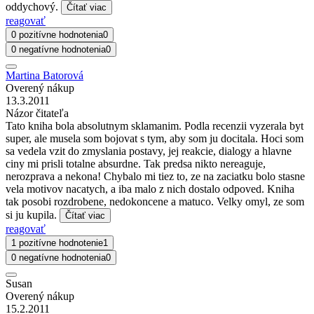
oddychový.
Čítať viac
reagovať
0 pozitívne hodnotenia
0
0 negatívne hodnotenia
0
Martina Batorová
Overený nákup
13.3.2011
Názor čitateľa
Tato kniha bola absolutnym sklamanim. Podla recenzii vyzerala byt
super, ale musela som bojovat s tym, aby som ju docitala. Hoci som
sa vedela vzit do zmyslania postavy, jej reakcie, dialogy a hlavne
ciny mi prisli totalne absurdne. Tak predsa nikto nereaguje,
nerozprava a nekona! Chybalo mi tiez to, ze na zaciatku bolo stasne
vela motivov nacatych, a iba malo z nich dostalo odpoved. Kniha
tak posobi rozdrobene, nedokoncene a matuco. Velky omyl, ze som
si ju kupila.
Čítať viac
reagovať
1 pozitívne hodnotenie
1
0 negatívne hodnotenia
0
Susan
Overený nákup
15.2.2011