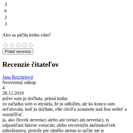
3
6
2
3
Ako sa páčila kniha vám?
Pridať recenziu
Recenzie čitateľov
Jana Reichelová
Neoverený nákup
4
28.12.2010
práve som ju dočítala, pekná kniha
zo začiatku som si myslela, že ju odložím, ale ku koncu som
neľutovala, keď ju dočítate, ešte chvíľu zostanete nad ňou sedieť a
rozmýšľať.
ja, ako človek neveriaci alebo ani veriaci ani neveriaci, to
odporúčam hlavne veriacim, alebo otvoreným akémukoľvek
náboženstvu, pretože pre silného ateistu to určite nie je