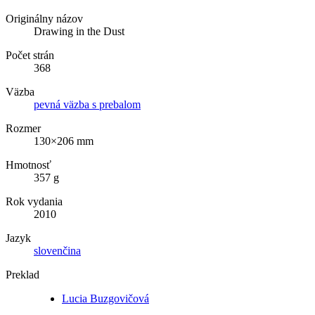
Originálny názov
Drawing in the Dust
Počet strán
368
Väzba
pevná väzba s prebalom
Rozmer
130×206 mm
Hmotnosť
357 g
Rok vydania
2010
Jazyk
slovenčina
Preklad
Lucia Buzgovičová