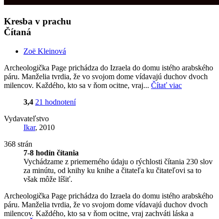
Kresba v prachu
Čítaná
Zoë Kleinová
Archeologička Page prichádza do Izraela do domu istého arabského
páru. Manželia tvrdia, že vo svojom dome vídavajú duchov dvoch
milencov. Každého, kto sa v ňom ocitne, vraj...
Čítať viac
3,4
21 hodnotení
Vydavateľstvo
Ikar
, 2010
368 strán
7-8 hodín čítania
Vychádzame z priemerného údaju o rýchlosti čítania 230 slov
za minútu, od knihy ku knihe a čitateľa ku čitateľovi sa to
však môže líšiť.
Archeologička Page prichádza do Izraela do domu istého arabského
páru. Manželia tvrdia, že vo svojom dome vídavajú duchov dvoch
milencov. Každého, kto sa v ňom ocitne, vraj zachváti láska a