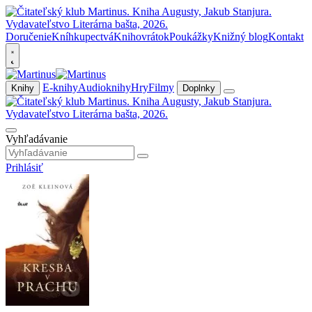
Doručenie
Kníhkupectvá
Knihovrátok
Poukážky
Knižný blog
Kontakt
E-knihy
Audioknihy
Hry
Filmy
Knihy
Doplnky
Vyhľadávanie
Prihlásiť