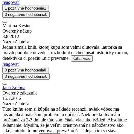
reagovať
1 pozitívne hodnotenie
1
0 negatívne hodnotenia
0
Martina Kesiner
Overený nákup
8.8.2012
Názor čitateľa
Jedna z mala knih, ktorej kupu som velmi olutovala...autorka sa
pravdepodobne nevedela rozhodnut ci chce pisat historicky roman,
detektivku ci poeziu...nic prevratne.
Čítať viac
reagovať
0 pozitívne hodnotenia
0
0 negatívne hodnotenia
0
Jana Zrebna
Overený zákazník
15.7.2012
Názor čitateľa
Túto knihu som si kúpila na základe recenzií, avšak vôbec ma
nezaujala a mala som problém ju dočítať. Niektoré knihy mám
prečítané za 2-3 dni ale túto som čítala viac ako týždeň. Absolútne
sklamanie. Myslím, že je veľmi orientovaná na náboženstvo ako
také, autorka tomu venovala prevažnú časť deja, čím sa stáva