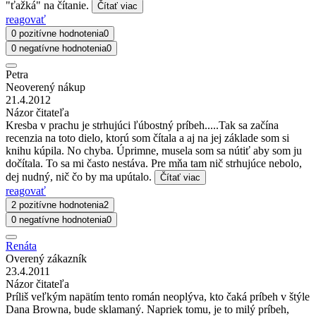
"ťažká" na čítanie.
Čítať viac
reagovať
0 pozitívne hodnotenia
0
0 negatívne hodnotenia
0
Petra
Neoverený nákup
21.4.2012
Názor čitateľa
Kresba v prachu je strhujúci ľúbostný príbeh.....Tak sa začína
recenzia na toto dielo, ktorú som čítala a aj na jej základe som si
knihu kúpila. No chyba. Úprimne, musela som sa nútiť aby som ju
dočítala. To sa mi často nestáva. Pre mňa tam nič strhujúce nebolo,
dej nudný, nič čo by ma upútalo.
Čítať viac
reagovať
2 pozitívne hodnotenia
2
0 negatívne hodnotenia
0
Renáta
Overený zákazník
23.4.2011
Názor čitateľa
Príliš veľkým napätím tento román neoplýva, kto čaká príbeh v štýle
Dana Browna, bude sklamaný. Napriek tomu, je to milý príbeh,