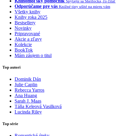
Knihomoľský pomocník
Spýtajte sa Sherlocka, čo čítať
Odporúčame pre vás
Knižné tipy ušité na mieru vám
Všetky knihy
Knihy roka 2025
Bestsellery
Novinky
Pripravované
Akcie a zľavy
Kolekcie
BookTok
Mám záujem o titul
Top autori
Dominik Dán
Julie Caplin
Rebecca Yarros
Ana Huang
Sarah J. Maas
Táňa Keleová Vasilková
Lucinda Riley
Top série
Romantické úteky