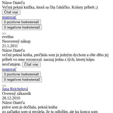
Názor čitateľa
Veľmi pekná knižka, ktorá sa číta ľahúčko. Krásny príbeh ;)
Čítať viac
reagovať
0 pozitívne hodnotenia
0
0 negatívne hodnotenia
0
evelína
Neoverený nákup
21.1.2011
Názor čitateľa
veľmi pekná kniha, prečítala som ju jedným dychom a ešte dlho jej
príbeh vo mne rezonoval. naozaj jedna z tých, ktorej kúpu
neoľutujete.
Čítať viac
reagovať
0 pozitívne hodnotenia
0
0 negatívne hodnotenia
0
Jana Reichelová
Overený zákazník
28.12.2010
Názor čitateľa
práve som ju dočítala, pekná kniha
zo začiatku som si myslela, že ju odložím, ale ku koncu som