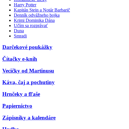
Harry Potter
Kapitán Stein a Notár Barbarič
Denník odvážneho bojka
Krimi Dominika Dána
Učím sa rozprávať
Duna
Smradi
Darčekové poukážky
Čítačky e-kníh
Vecičky od Martinusu
Káva, čaj a pochutiny
Hrnčeky a fľaše
Papiernictvo
Zápisníky a kalendáre