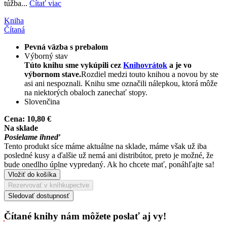
túžba...
Čítať viac
Kniha
Čítaná
Pevná väzba s prebalom
Výborný stav
Túto knihu sme vykúpili cez
Knihovrátok
a je vo
výbornom stave.
Rozdiel medzi touto knihou a novou by ste
asi ani nespoznali. Knihu sme označili nálepkou, ktorá môže
na niektorých obaloch zanechať stopy.
Slovenčina
Cena:
10,80 €
Na sklade
Posielame ihneď
Tento produkt síce máme aktuálne na sklade, máme však už iba
posledné kusy a ďalšie už nemá ani distribútor, preto je možné, že
bude onedlho úplne vypredaný. Ak ho chcete mať, ponáhľajte sa!
Vložiť do košíka
Rezervovať v kníhkupectve
Sledovať dostupnosť
Čítané knihy nám môžete poslať aj vy!