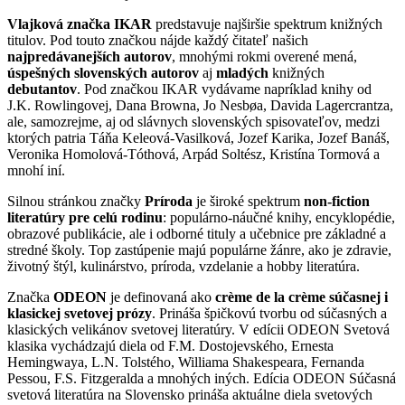
Vlajková značka IKAR
predstavuje najširšie spektrum knižných
titulov. Pod touto značkou nájde každý čitateľ našich
najpredávanejších autorov
, mnohými rokmi overené mená,
úspešných slovenských autorov
aj
mladých
knižných
debutantov
. Pod značkou IKAR vydávame napríklad knihy od
J.K. Rowlingovej, Dana Browna, Jo Nesbøa, Davida Lagercrantza,
ale, samozrejme, aj od slávnych slovenských spisovateľov, medzi
ktorých patria Táňa Keleová-Vasilková, Jozef Karika, Jozef Banáš,
Veronika Homolová-Tóthová, Arpád Soltész, Kristína Tormová a
mnohí iní.
Silnou stránkou značky
Príroda
je široké spektrum
non-fiction
literatúry pre celú rodinu
: populárno-náučné knihy, encyklopédie,
obrazové publikácie, ale i odborné tituly a učebnice pre základné a
stredné školy. Top zastúpenie majú populárne žánre, ako je zdravie,
životný štýl, kulinárstvo, príroda, vzdelanie a hobby literatúra.
Značka
ODEON
je definovaná ako
crème de la crème súčasnej i
klasickej svetovej prózy
. Prináša špičkovú tvorbu od súčasných a
klasických velikánov svetovej literatúry. V edícii ODEON Svetová
klasika vychádzajú diela od F.M. Dostojevského, Ernesta
Hemingwaya, L.N. Tolstého, Williama Shakespeara, Fernanda
Pessou, F.S. Fitzgeralda a mnohých iných. Edícia ODEON Súčasná
svetová literatúra na Slovensko prináša aktuálne diela svetových