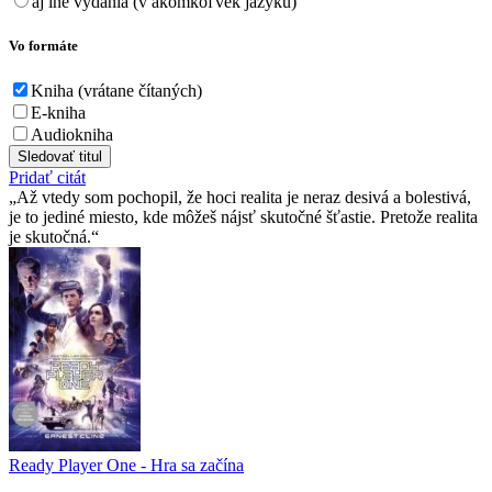
aj iné vydania (v akomkoľvek jazyku)
Vo formáte
Kniha (vrátane čítaných)
E-kniha
Audiokniha
Sledovať titul
Pridať citát
Až vtedy som pochopil, že hoci realita je neraz desivá a bolestivá,
je to jediné miesto, kde môžeš nájsť skutočné šťastie. Pretože realita
je skutočná.
Ready Player One - Hra sa začína