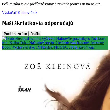
Pošlite nám svoje prečítané knihy a získajte poukážku na nákup.
Vyskúšať Knihovrátok
Naši škriatkovia odporúčajú
Predchádzajúce
Ďalšie