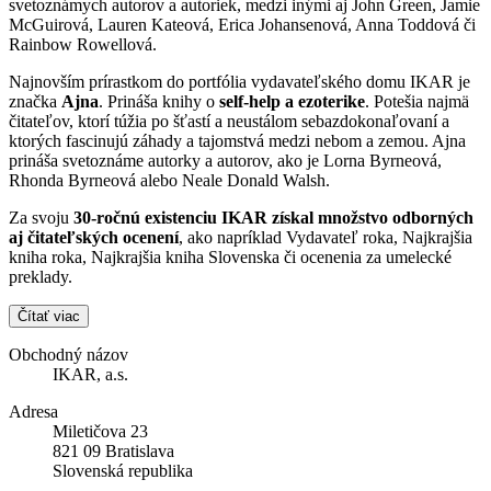
svetoznámych autorov a autoriek, medzi inými aj John Green, Jamie
McGuirová, Lauren Kateová, Erica Johansenová, Anna Toddová či
Rainbow Rowellová.
Najnovším prírastkom do portfólia vydavateľského domu IKAR je
značka
Ajna
. Prináša knihy o
self-help a ezoterike
. Potešia najmä
čitateľov, ktorí túžia po šťastí a neustálom sebazdokonaľovaní a
ktorých fascinujú záhady a tajomstvá medzi nebom a zemou. Ajna
prináša svetoznáme autorky a autorov, ako je Lorna Byrneová,
Rhonda Byrneová alebo Neale Donald Walsh.
Za svoju
30-ročnú existenciu IKAR získal množstvo odborných
aj čitateľských ocenení
, ako napríklad Vydavateľ roka, Najkrajšia
kniha roka, Najkrajšia kniha Slovenska či ocenenia za umelecké
preklady.
Čítať viac
Obchodný názov
IKAR, a.s.
Adresa
Miletičova 23
821 09 Bratislava
Slovenská republika