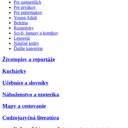
Pre najmenších
Pre prvákov
Pre pubertiakov
Young Adult
Beletria
Rozprávky
Sci-fi, fantasy a komiksy
Leporelá
Náučné knihy
Ďalšie kategórie
Životopisy a reportáže
Kuchárky
Učebnice a slovníky
Náboženstvo a ezoterika
Mapy a cestovanie
Cudzojazyčná literatúra