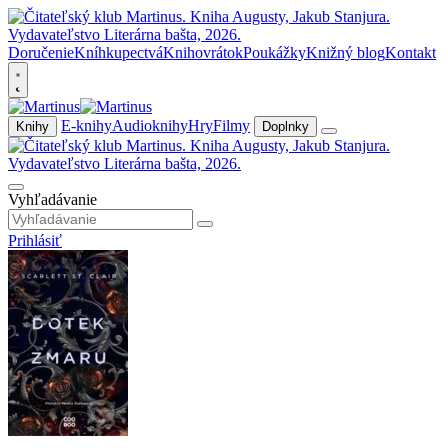
Doručenie
Kníhkupectvá
Knihovrátok
Poukážky
Knižný blog
Kontakt
E-knihy
Audioknihy
Hry
Filmy
Knihy
Doplnky
Vyhľadávanie
Prihlásiť