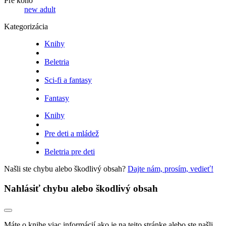
Pre koho
new adult
Kategorizácia
Knihy
Beletria
Sci-fi a fantasy
Fantasy
Knihy
Pre deti a mládež
Beletria pre deti
Našli ste chybu alebo škodlivý obsah?
Dajte nám, prosím, vedieť!
Nahlásiť chybu alebo škodlivý obsah
Máte o knihe viac informácií ako je na tejto stránke alebo ste našli