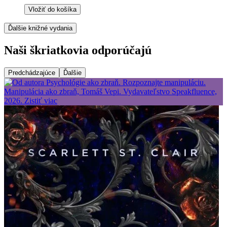
Vložiť do košíka
Ďalšie knižné vydania
Naši škriatkovia odporúčajú
Predchádzajúce
Ďalšie