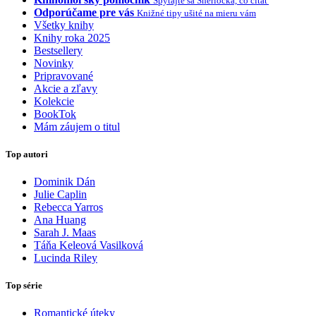
Spýtajte sa Sherlocka, čo čítať
Odporúčame pre vás
Knižné tipy ušité na mieru vám
Všetky knihy
Knihy roka 2025
Bestsellery
Novinky
Pripravované
Akcie a zľavy
Kolekcie
BookTok
Mám záujem o titul
Top autori
Dominik Dán
Julie Caplin
Rebecca Yarros
Ana Huang
Sarah J. Maas
Táňa Keleová Vasilková
Lucinda Riley
Top série
Romantické úteky