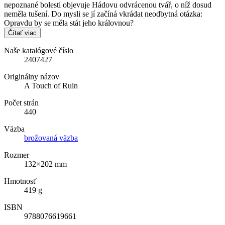
nepoznané bolesti objevuje Hádovu odvrácenou tvář, o níž dosud
neměla tušení. Do mysli se jí začíná vkrádat neodbytná otázka:
Opravdu by se měla stát jeho královnou?
Čítať viac
Naše katalógové číslo
2407427
Originálny názov
A Touch of Ruin
Počet strán
440
Väzba
brožovaná väzba
Rozmer
132×202 mm
Hmotnosť
419 g
ISBN
9788076619661