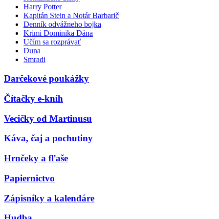
Harry Potter
Kapitán Stein a Notár Barbarič
Denník odvážneho bojka
Krimi Dominika Dána
Učím sa rozprávať
Duna
Smradi
Darčekové poukážky
Čítačky e-kníh
Vecičky od Martinusu
Káva, čaj a pochutiny
Hrnčeky a fľaše
Papiernictvo
Zápisníky a kalendáre
Hudba