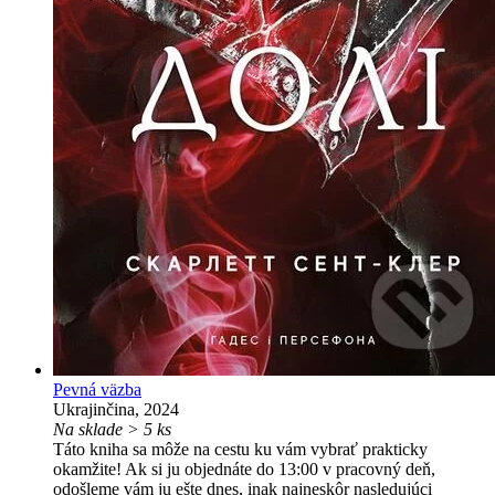
Pevná väzba
Ukrajinčina, 2024
Na sklade > 5 ks
Táto kniha sa môže na cestu ku vám vybrať prakticky
okamžite! Ak si ju objednáte do 13:00 v pracovný deň,
odošleme vám ju ešte dnes, inak najneskôr nasledujúci