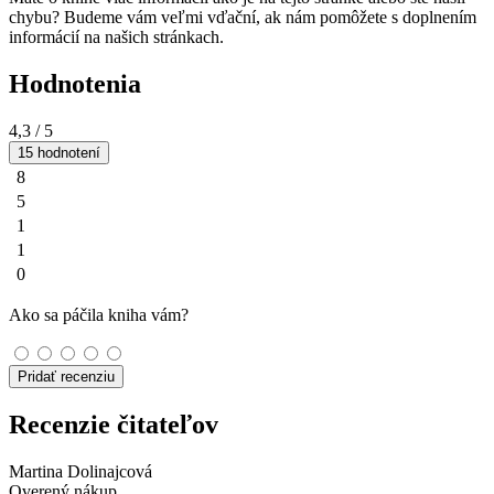
chybu? Budeme vám veľmi vďační, ak nám pomôžete s doplnením
informácií na našich stránkach.
Hodnotenia
4,3
/ 5
15 hodnotení
8
5
1
1
0
Ako sa páčila kniha vám?
Pridať recenziu
Recenzie čitateľov
Martina Dolinajcová
Overený nákup