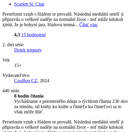
Scarlett St. Clair
Persefonin vztah s Hádem se provalil. Následná mediální smršť ji
připravila o veškeré naděje na normální život – teď může kdokoli
zjistit, že je bohyní jara. Hádova temná...
Čítať viac
4,3
15 hodnotení
2. diel série
Dotek temnoty
Vek
15+
Vydavateľstvo
CooBoo CZ
, 2024
440 strán
8 hodín čítania
Vychádzame z priemerného údaju o rýchlosti čítania 230 slov
za minútu, od knihy ku knihe a čitateľa ku čitateľovi sa to
však môže líšiť.
Persefonin vztah s Hádem se provalil. Následná mediální smršť ji
připravila o veškeré naděje na normální život – teď může kdokoli