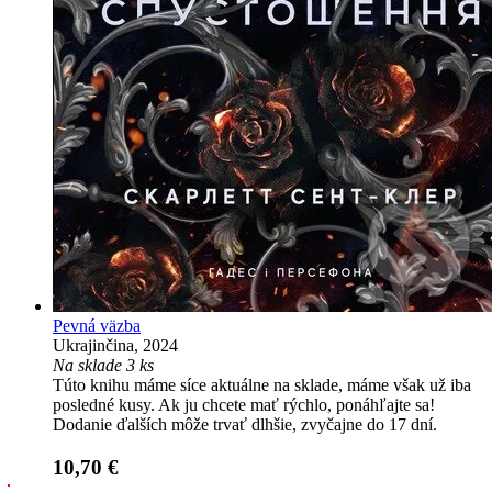
Pevná väzba
Ukrajinčina, 2024
Na sklade 3 ks
Túto knihu máme síce aktuálne na sklade, máme však už iba
posledné kusy. Ak ju chcete mať rýchlo, ponáhľajte sa!
Dodanie ďalších môže trvať dlhšie, zvyčajne do 17 dní.
10,70 €