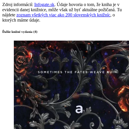
Zdroj informácií:
Infogate.sk
. Údaje hovoria o tom, že kniha je v
evidencii danej knižnice, môže však už byť aktuálne požičaná. Tu
nájdete
zoznam všetkých viac ako 200 slovenských knižníc
, o
ktorých máme údaje.
Ďalšie knižné vydania (4)