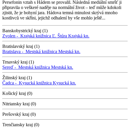
Persefonin vztah s Hádem se provalil. Následná mediální smršť ji
připravila o veškeré naděje na normální život – teď může kdokoli
zjistit, že je bohyní jara. Hádova temná minulost skrývá mnoho
kostlivců ve skříni, jejichž odhalení by vše mohlo ještě...
Banskobystrický kraj (1)
Zvolen -
Krajská knižnica Ľ. Štúra
Krajská kn.
Bratislavský kraj (1)
Bratislava -
Mestská knižnica
Mestská kn.
Trnavský kraj (1)
Sereď -
Mestská knižnica
Mestská kn.
Žilinský kraj (1)
Čadca -
Kysucká knižnica
Kysucká kn.
Košický kraj (0)
Nitriansky kraj (0)
Prešovský kraj (0)
Trenčiansky kraj (0)