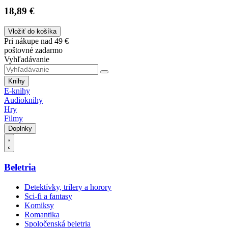
18,89 €
Vložiť do košíka
Pri nákupe nad 49 €
poštovné zadarmo
Vyhľadávanie
Knihy
E-knihy
Audioknihy
Hry
Filmy
Doplnky
Beletria
Detektívky, trilery a horory
Sci-fi a fantasy
Komiksy
Romantika
Spoločenská beletria