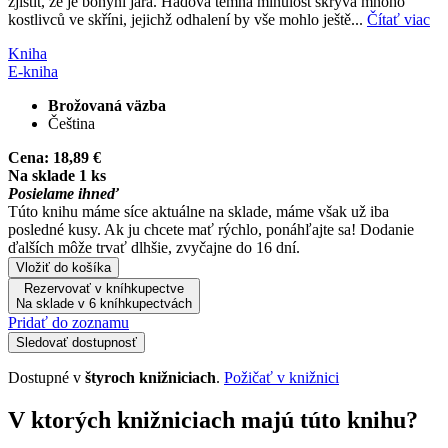
zjistit, že je bohyní jara. Hádova temná minulost skrývá mnoho
kostlivců ve skříni, jejichž odhalení by vše mohlo ještě...
Čítať viac
Kniha
E-kniha
Brožovaná väzba
Čeština
Cena:
18,89 €
Na sklade 1 ks
Posielame ihneď
Túto knihu máme síce aktuálne na sklade, máme však už iba
posledné kusy. Ak ju chcete mať rýchlo, ponáhľajte sa! Dodanie
ďalších môže trvať dlhšie, zvyčajne do 16 dní.
Vložiť do košíka
Rezervovať v kníhkupectve
Na sklade v 6 kníhkupectvách
Pridať do zoznamu
Sledovať dostupnosť
Dostupné v
štyroch knižniciach
.
Požičať v knižnici
V ktorých knižniciach majú túto knihu?