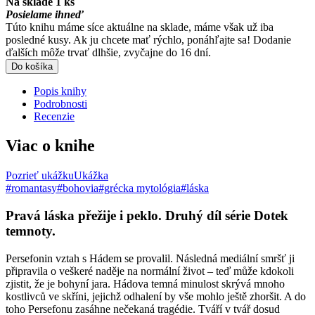
Na sklade 1 ks
Posielame ihneď
Túto knihu máme síce aktuálne na sklade, máme však už iba
posledné kusy. Ak ju chcete mať rýchlo, ponáhľajte sa! Dodanie
ďalších môže trvať dlhšie, zvyčajne do 16 dní.
Do košíka
Popis knihy
Podrobnosti
Recenzie
Viac o knihe
Pozrieť ukážku
Ukážka
#romantasy
#bohovia
#grécka mytológia
#láska
Pravá láska přežije i peklo. Druhý díl série Dotek
temnoty.
Persefonin vztah s Hádem se provalil. Následná mediální smršť ji
připravila o veškeré naděje na normální život – teď může kdokoli
zjistit, že je bohyní jara. Hádova temná minulost skrývá mnoho
kostlivců ve skříni, jejichž odhalení by vše mohlo ještě zhoršit. A do
toho Persefonu zasáhne nečekaná tragédie. Tváří v tvář dosud