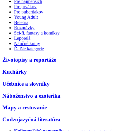
Pre najmenších
Pre prvákov
Pre pubertiakov
Young Adult
Beletria
Rozprávky
Sci-fi, fantasy a komiksy
Leporelá
Náučné knihy
Ďalšie kategórie
Životopisy a reportáže
Kuchárky
Učebnice a slovníky
Náboženstvo a ezoterika
Mapy a cestovanie
Cudzojazyčná literatúra
Knihomoľský pomocník