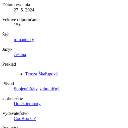
Dátum vydania
27. 5. 2024
Vekové odporúčanie
15+
Štýl
romantický
Jazyk
čeština
Preklad
Tereza Škařupová
Pôvod
Spojené štáty
,
zahraničný
2. diel série
Dotek temnoty
Vydavateľstvo
CooBoo CZ