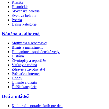
Klasika
Historické
Slovenská beletria
Svetová beletria
Poézia
Ďalšie kategórie
Náučná a odborná
Motivácia a sebarozvoj
Biznis a manažment
Humanitné a spoločenské vedy
História
Životopisy a reportáže
Vzťahy a rodina
Zdravie a životný štýl
Počítače a internet
Hobby
Umenie a dizajn
Ďalšie kategórie
Deti a mládež
Knihorad – poradca kníh pre deti