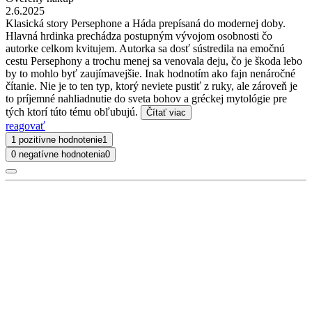
2.6.2025
Klasická story Persephone a Háda prepísaná do modernej doby.
Hlavná hrdinka prechádza postupným vývojom osobnosti čo
autorke celkom kvitujem. Autorka sa dosť sústredila na emočnú
cestu Persephony a trochu menej sa venovala deju, čo je škoda lebo
by to mohlo byť zaujímavejšie. Inak hodnotím ako fajn nenáročné
čítanie. Nie je to ten typ, ktorý neviete pustiť z ruky, ale zároveň je
to príjemné nahliadnutie do sveta bohov a gréckej mytológie pre
tých ktorí túto tému obľubujú.
Čítať viac
reagovať
1 pozitívne hodnotenie
1
0 negatívne hodnotenia
0