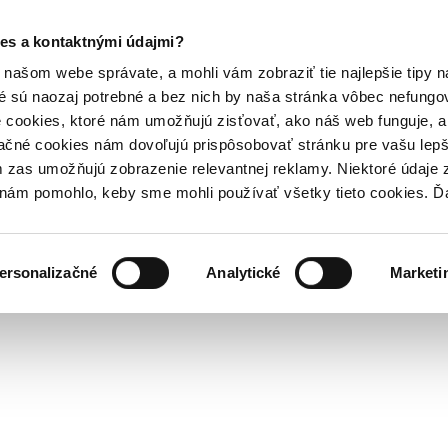
es a kontaktnými údajmi?
našom webe správate, a mohli vám zobraziť tie najlepšie tipy n
é sú naozaj potrebné a bez nich by naša stránka vôbec nefung
 cookies, ktoré nám umožňujú zisťovať, ako náš web funguje, a 
ačné cookies nám dovoľujú prispôsobovať stránku pre vašu lepši
zas umožňujú zobrazenie relevantnej reklamy. Niektoré údaje z
y nám pomohlo, keby sme mohli používať všetky tieto cookies. 
ersonalizačné
Analytické
Marketi