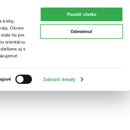
Povoliť všetko
a knihy,
ovala. Okrem
Odmietnuť
stále ho pre
u orientáciu.
dieľame aj s
Ďakujeme!
ngové
Zobraziť detaily