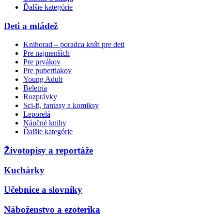
Ďalšie kategórie
Deti a mládež
Knihorad – poradca kníh pre deti
Pre najmenších
Pre prvákov
Pre pubertiakov
Young Adult
Beletria
Rozprávky
Sci-fi, fantasy a komiksy
Leporelá
Náučné knihy
Ďalšie kategórie
Životopisy a reportáže
Kuchárky
Učebnice a slovníky
Náboženstvo a ezoterika