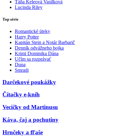
Táňa Keleová Vasilková
Lucinda Riley
Top série
Romantické úteky
Harry Potter
Kapitán Stein a Notár Barbarič
Denník odvážneho bojka
Krimi Dominika Dána
Učím sa rozprávať
Duna
Smradi
Darčekové poukážky
Čítačky e-kníh
Vecičky od Martinusu
Káva, čaj a pochutiny
Hrnčeky a fľaše