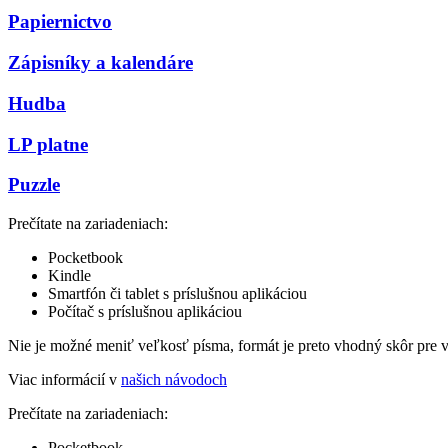
Papiernictvo
Zápisníky a kalendáre
Hudba
LP platne
Puzzle
Prečítate na zariadeniach:
Pocketbook
Kindle
Smartfón či tablet s príslušnou aplikáciou
Počítač s príslušnou aplikáciou
Nie je možné meniť veľkosť písma, formát je preto vhodný skôr pre 
Viac informácií v
našich návodoch
Prečítate na zariadeniach:
Pocketbook