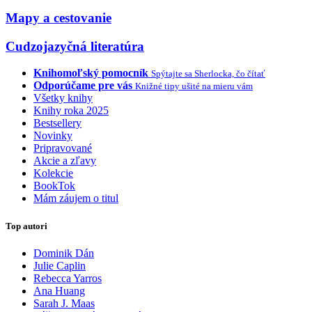
Mapy a cestovanie
Cudzojazyčná literatúra
Knihomoľský pomocník
Spýtajte sa Sherlocka, čo čítať
Odporúčame pre vás
Knižné tipy ušité na mieru vám
Všetky knihy
Knihy roka 2025
Bestsellery
Novinky
Pripravované
Akcie a zľavy
Kolekcie
BookTok
Mám záujem o titul
Top autori
Dominik Dán
Julie Caplin
Rebecca Yarros
Ana Huang
Sarah J. Maas