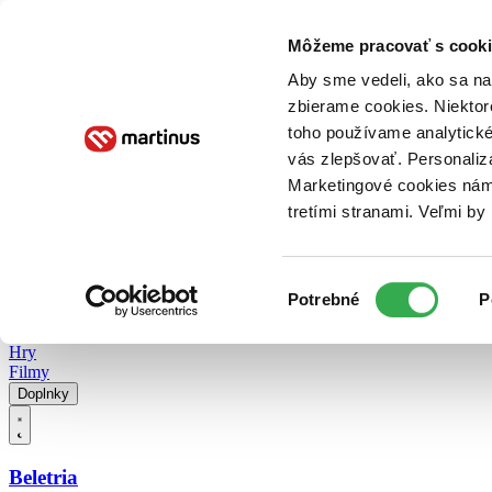
Doručenie
Kníhkupectvá
Knihovrátok
Poukážky
Knižný blog
Kontakt
Môžeme pracovať s cooki
Aby sme vedeli, ako sa na 
zbierame cookies. Niektor
E-knihy
Audioknihy
Hry
Filmy
Knihy
Doplnky
toho používame analytické
vás zlepšovať. Personaliz
Vyhľadávanie
Marketingové cookies nám 
tretími stranami. Veľmi b
Prihlásiť
Vyhľadávanie
Výber
Knihy
Potrebné
P
súhlasu
E-knihy
Audioknihy
Hry
Filmy
Doplnky
Beletria