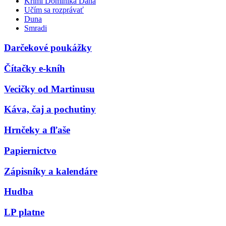
Krimi Dominika Dána
Učím sa rozprávať
Duna
Smradi
Darčekové poukážky
Čítačky e-kníh
Vecičky od Martinusu
Káva, čaj a pochutiny
Hrnčeky a fľaše
Papiernictvo
Zápisníky a kalendáre
Hudba
LP platne