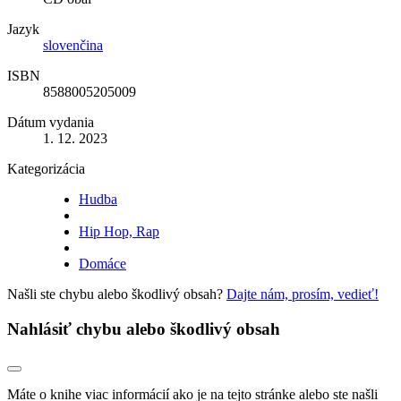
Jazyk
slovenčina
ISBN
8588005205009
Dátum vydania
1. 12. 2023
Kategorizácia
Hudba
Hip Hop, Rap
Domáce
Našli ste chybu alebo škodlivý obsah?
Dajte nám, prosím, vedieť!
Nahlásiť chybu alebo škodlivý obsah
Máte o knihe viac informácií ako je na tejto stránke alebo ste našli