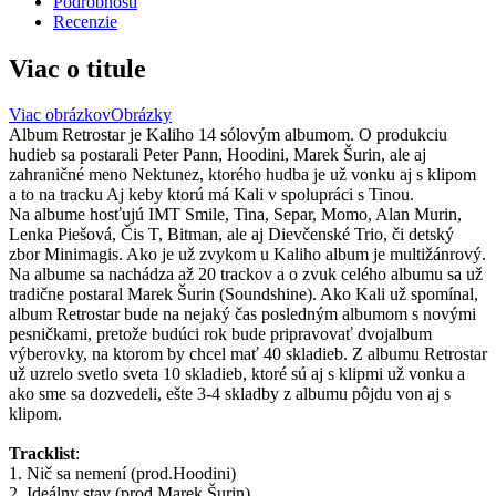
Podrobnosti
Recenzie
Viac o titule
Viac obrázkov
Obrázky
Album Retrostar je Kaliho 14 sólovým albumom. O produkciu
hudieb sa postarali Peter Pann, Hoodini, Marek Šurin, ale aj
zahraničné meno Nektunez, ktorého hudba je už vonku aj s klipom
a to na tracku Aj keby ktorú má Kali v spolupráci s Tinou.
Na albume hosťujú IMT Smile, Tina, Separ, Momo, Alan Murin,
Lenka Piešová, Čis T, Bitman, ale aj Dievčenské Trio, či detský
zbor Minimagis. Ako je už zvykom u Kaliho album je multižánrový.
Na albume sa nachádza až 20 trackov a o zvuk celého albumu sa už
tradične postaral Marek Šurin (Soundshine). Ako Kali už spomínal,
album Retrostar bude na nejaký čas posledným albumom s novými
pesničkami, pretože budúci rok bude pripravovať dvojalbum
výberovky, na ktorom by chcel mať 40 skladieb. Z albumu Retrostar
už uzrelo svetlo sveta 10 skladieb, ktoré sú aj s klipmi už vonku a
ako sme sa dozvedeli, ešte 3-4 skladby z albumu pôjdu von aj s
klipom.
Tracklist
:
1. Nič sa nemení (prod.Hoodini)
2. Ideálny stav (prod.Marek Šurin)