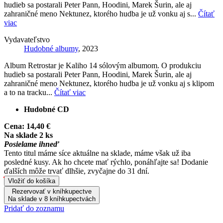
hudieb sa postarali Peter Pann, Hoodini, Marek Šurin, ale aj
zahraničné meno Nektunez, ktorého hudba je už vonku aj s...
Čítať
viac
Vydavateľstvo
Hudobné albumy
, 2023
Album Retrostar je Kaliho 14 sólovým albumom. O produkciu
hudieb sa postarali Peter Pann, Hoodini, Marek Šurin, ale aj
zahraničné meno Nektunez, ktorého hudba je už vonku aj s klipom
a to na tracku...
Čítať viac
Hudobné CD
Cena:
14,40 €
Na sklade 2 ks
Posielame ihneď
Tento titul máme síce aktuálne na sklade, máme však už iba
posledné kusy. Ak ho chcete mať rýchlo, ponáhľajte sa! Dodanie
ďalších môže trvať dlhšie, zvyčajne do 31 dní.
Vložiť do košíka
Rezervovať v kníhkupectve
Na sklade v 8 kníhkupectvách
Pridať do zoznamu