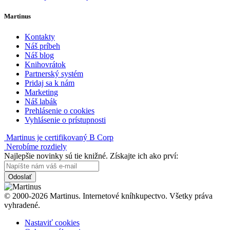
Martinus
Kontakty
Náš príbeh
Náš blog
Knihovrátok
Partnerský systém
Pridaj sa k nám
Marketing
Náš labák
Prehlásenie o cookies
Vyhlásenie o prístupnosti
Martinus je certifikovaný B Corp
Nerobíme rozdiely
Najlepšie novinky sú tie knižné. Získajte ich ako prví:
Odoslať
© 2000-2026 Martinus. Internetové kníhkupectvo. Všetky práva
vyhradené.
Nastaviť cookies