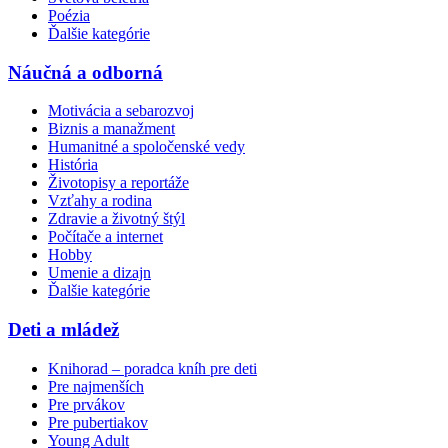
Poézia
Ďalšie kategórie
Náučná a odborná
Motivácia a sebarozvoj
Biznis a manažment
Humanitné a spoločenské vedy
História
Životopisy a reportáže
Vzťahy a rodina
Zdravie a životný štýl
Počítače a internet
Hobby
Umenie a dizajn
Ďalšie kategórie
Deti a mládež
Knihorad – poradca kníh pre deti
Pre najmenších
Pre prvákov
Pre pubertiakov
Young Adult