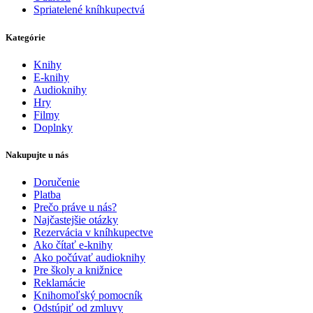
Spriatelené kníhkupectvá
Kategórie
Knihy
E-knihy
Audioknihy
Hry
Filmy
Doplnky
Nakupujte u nás
Doručenie
Platba
Prečo práve u nás?
Najčastejšie otázky
Rezervácia v kníhkupectve
Ako čítať e-knihy
Ako počúvať audioknihy
Pre školy a knižnice
Reklamácie
Knihomoľský pomocník
Odstúpiť od zmluvy