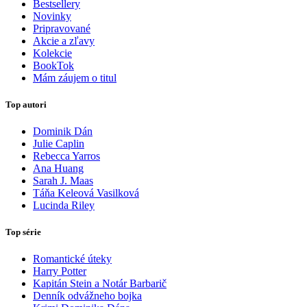
Bestsellery
Novinky
Pripravované
Akcie a zľavy
Kolekcie
BookTok
Mám záujem o titul
Top autori
Dominik Dán
Julie Caplin
Rebecca Yarros
Ana Huang
Sarah J. Maas
Táňa Keleová Vasilková
Lucinda Riley
Top série
Romantické úteky
Harry Potter
Kapitán Stein a Notár Barbarič
Denník odvážneho bojka