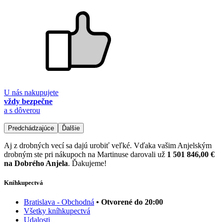
U nás nakupujete
vždy bezpečne
a s dôverou
Predchádzajúce
Ďalšie
Aj z drobných vecí sa dajú urobiť veľké. Vďaka vašim Anjelským
drobným ste pri nákupoch na Martinuse darovali už
1 501 846,00 €
na Dobrého Anjela
. Ďakujeme!
Kníhkupectvá
Bratislava - Obchodná
• Otvorené do 20:00
Všetky kníhkupectvá
Udalosti