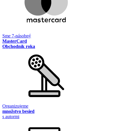
Sme 7-násobný
MasterCard
Obchodník roka
Organizujeme
množstvo besied
s autormi