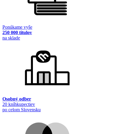
Ponúkame vyše
250 000 titulov
na sklade
Osobný odber
20 kníhkupectiev
po celom Slovensku