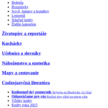
Beletria
Rozprávky
Sci-fi, fantasy a komiksy
Leporelá
Náučné knihy
Ďalšie kategórie
Životopisy a reportáže
Kuchárky
Učebnice a slovníky
Náboženstvo a ezoterika
Mapy a cestovanie
Cudzojazyčná literatúra
Knihomoľský pomocník
Spýtajte sa Sherlocka, čo čítať
Odporúčame pre vás
Knižné tipy ušité na mieru vám
Všetky knihy
Knihy roka 2025