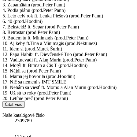
3. Zapamätám (prod.Peter Pann)
4. Podla plánu (prod.Peter Pann)
5. Leto celý rok ft. Lenka Piešová (prod.Peter Pann)
6. 40 (prod.Hoodini)
7. Bekstejdž ft. Separ (prod.Peter Pann)
8. Retrostar (prod.Peter Pann)
9. Budem tu ft. Minimagis (prod.Peter Pann)
10. Aj keby ft.Tina a Minimagis (prod.Nektunez)
11. Idem si (prod.Marek Šurin)
12. Papa Habibi ft. Dievčenské Trio (prod.Peter Pann)
13. Vadí,nevadí ft. Alan Murin (prod.Peter Pann)
14. Motýl ft. Bitman a Čis T (prod.Hoodini)
15. Nájdi sa (prod.Peter Pann)
16. Mama jej hovorila (prod.Hoodini)
17. Nič sa nemení s IMT SMILE
18. Nehám sa viesť ft. Momo a Alan Murin (prod.Hoodini)
19. Už sú to roky (prod.Peter Pann)
20. Letíme preč (prod.Peter Pann)
Čítať viac
Naše katalógové číslo
2309789
CD obal