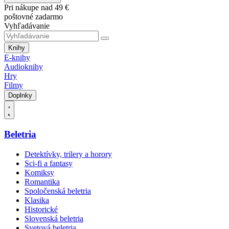
Pri nákupe nad 49 €
poštovné zadarmo
Vyhľadávanie
Knihy
E-knihy
Audioknihy
Hry
Filmy
Doplnky
Beletria
Detektívky, trilery a horory
Sci-fi a fantasy
Komiksy
Romantika
Spoločenská beletria
Klasika
Historické
Slovenská beletria
Svetová beletria