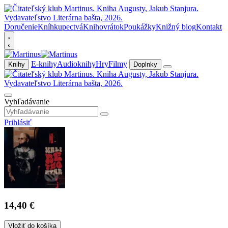
Doručenie
Kníhkupectvá
Knihovrátok
Poukážky
Knižný blog
Kontakt
E-knihy
Audioknihy
Hry
Filmy
Knihy
Doplnky
Vyhľadávanie
Prihlásiť
14,40 €
Vložiť do košíka