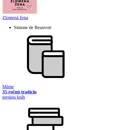
Zlomená žena
Simone de Beauvoir
Máme
35-ročnú tradíciu
predaja kníh