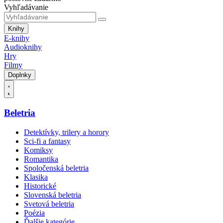
Vyhľadávanie
Knihy
E-knihy
Audioknihy
Hry
Filmy
Doplnky
Beletria
Detektívky, trilery a horory
Sci-fi a fantasy
Komiksy
Romantika
Spoločenská beletria
Klasika
Historické
Slovenská beletria
Svetová beletria
Poézia
Ďalšie kategórie