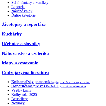
Sci-fi, fantasy a komiksy
Leporelá
Náučné knihy
Ďalšie kategórie
Životopisy a reportáže
Kuchárky
Učebnice a slovníky
Náboženstvo a ezoterika
Mapy a cestovanie
Cudzojazyčná literatúra
Knihomoľský pomocník
Spýtajte sa Sherlocka, čo čítať
Odporúčame pre vás
Knižné tipy ušité na mieru vám
Všetky knihy
Knihy roka 2025
Bestsellery
Novinky