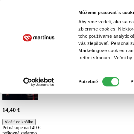
Doručenie
Kníhkupectvá
Knihovrátok
Poukážky
Knižný blog
Kontakt
Môžeme pracovať s cooki
Aby sme vedeli, ako sa na 
zbierame cookies. Niektor
E-knihy
Audioknihy
Hry
Filmy
Knihy
Doplnky
toho používame analytické
vás zlepšovať. Personaliz
Vyhľadávanie
Marketingové cookies nám 
tretími stranami. Veľmi b
Prihlásiť
Výber
Potrebné
P
súhlasu
14,40 €
Vložiť do košíka
Pri nákupe nad 49 €
poštovné zadarmo