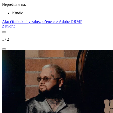
Neprečítate na:
Kindle
Ako čítať e-knihy zabezpečené cez Adobe DRM?
Zatvoriť
1
/
2