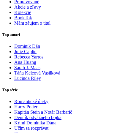
Pripravované
Akcie a zľavy
Kolekcie
BookTok
Mám záujem o titul
Top autori
Dominik Dán
Julie Caplin
Rebecca Yarros
Ana Huang
Sarah J. Maas
Táňa Keleová Vasilková
Lucinda Riley
Top série
Romantické úteky
Harry Potter
Kapitán Stein a Notár Barbarič
Denník odvážneho bojka
Krimi Dominika Dána
Učím sa rozprávať