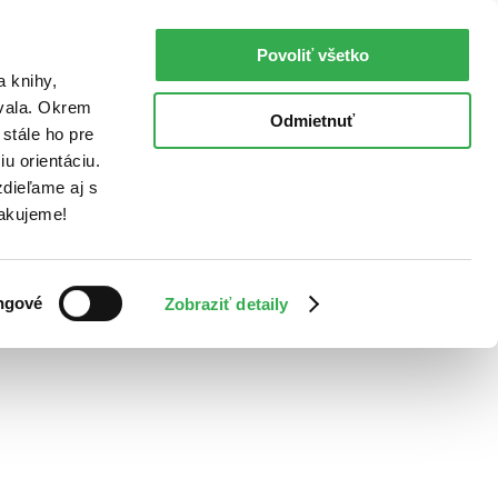
Povoliť všetko
a knihy,
ovala. Okrem
Odmietnuť
stále ho pre
u orientáciu.
dieľame aj s
Ďakujeme!
ngové
Zobraziť detaily