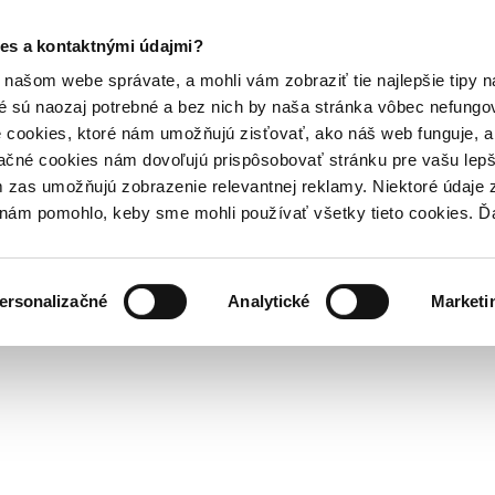
es a kontaktnými údajmi?
našom webe správate, a mohli vám zobraziť tie najlepšie tipy n
é sú naozaj potrebné a bez nich by naša stránka vôbec nefung
 cookies, ktoré nám umožňujú zisťovať, ako náš web funguje, a 
ačné cookies nám dovoľujú prispôsobovať stránku pre vašu lepši
zas umožňujú zobrazenie relevantnej reklamy. Niektoré údaje z
y nám pomohlo, keby sme mohli používať všetky tieto cookies. 
ersonalizačné
Analytické
Marketi