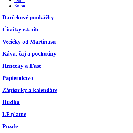
Duna
Smradi
Darčekové poukážky
Čítačky e-kníh
Vecičky od Martinusu
Káva, čaj a pochutiny
Hrnčeky a fľaše
Papiernictvo
Zápisníky a kalendáre
Hudba
LP platne
Puzzle