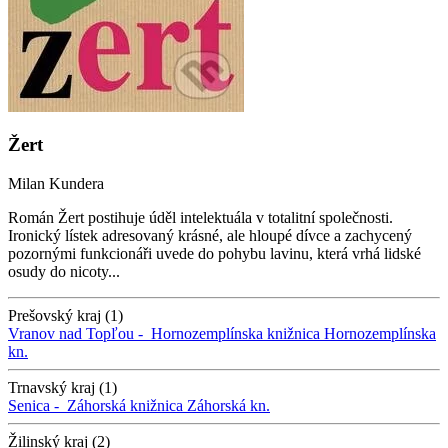
Žert
Milan Kundera
Román Žert postihuje úděl intelektuála v totalitní společnosti.
Ironický lístek adresovaný krásné, ale hloupé dívce a zachycený
pozornými funkcionáři uvede do pohybu lavinu, která vrhá lidské
osudy do nicoty...
Prešovský kraj (1)
Vranov nad Topľou -
Hornozemplínska knižnica
Hornozemplínska
kn.
Trnavský kraj (1)
Senica -
Záhorská knižnica
Záhorská kn.
Žilinský kraj (2)