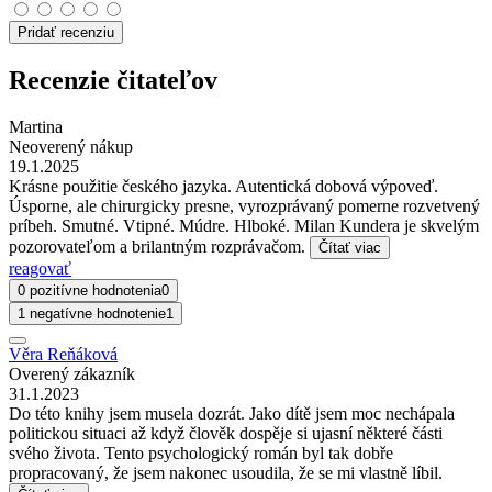
Pridať recenziu
Recenzie čitateľov
Martina
Neoverený nákup
19.1.2025
Krásne použitie českého jazyka. Autentická dobová výpoveď.
Úsporne, ale chirurgicky presne, vyrozprávaný pomerne rozvetvený
príbeh. Smutné. Vtipné. Múdre. Hlboké. Milan Kundera je skvelým
pozorovateľom a brilantným rozprávačom.
Čítať viac
reagovať
0 pozitívne hodnotenia
0
1 negatívne hodnotenie
1
Věra Reňáková
Overený zákazník
31.1.2023
Do této knihy jsem musela dozrát. Jako dítě jsem moc nechápala
politickou situaci až když člověk dospěje si ujasní některé části
svého života. Tento psychologický román byl tak dobře
propracovaný, že jsem nakonec usoudila, že se mi vlastně líbil.