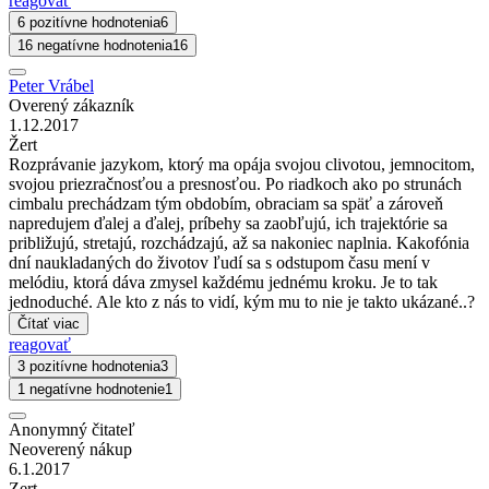
reagovať
6 pozitívne hodnotenia
6
16 negatívne hodnotenia
16
Peter Vrábel
Overený zákazník
1.12.2017
Žert
Rozprávanie jazykom, ktorý ma opája svojou clivotou, jemnocitom,
svojou priezračnosťou a presnosťou. Po riadkoch ako po strunách
cimbalu prechádzam tým obdobím, obraciam sa späť a zároveň
napredujem ďalej a ďalej, príbehy sa zaobľujú, ich trajektórie sa
približujú, stretajú, rozchádzajú, až sa nakoniec naplnia. Kakofónia
dní naukladaných do životov ľudí sa s odstupom času mení v
melódiu, ktorá dáva zmysel každému jednému kroku. Je to tak
jednoduché. Ale kto z nás to vidí, kým mu to nie je takto ukázané..?
Čítať viac
reagovať
3 pozitívne hodnotenia
3
1 negatívne hodnotenie
1
Anonymný čitateľ
Neoverený nákup
6.1.2017
Zert