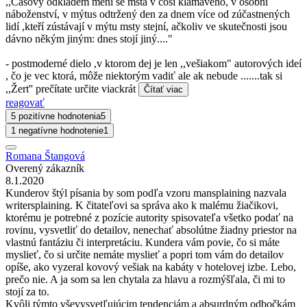
,,Časový odkladem mění se msta v cosi klamavého, v osobní
náboženství, v mýtus odtržený den za dnem více od zúčastnených
lidí ,kteří zústávají v mýtu msty stejní, ačkoliv ve skutečnosti jsou
dávno někým jiným: dnes stojí jiný...."
- postmoderné dielo ,v ktorom dej je len ,,vešiakom" autorových ideí
, čo je vec ktorá, môže niektorým vadiť ale ak nebude .......tak si
,,Žert'' prečítate určite viackrát
Čítať viac
reagovať
5 pozitívne hodnotenia
5
1 negatívne hodnotenie
1
Romana Štangová
Overený zákazník
8.1.2020
Kunderov štýl písania by som podľa vzoru mansplaining nazvala
writersplaining. K čitateľovi sa správa ako k malému žiačikovi,
ktorému je potrebné z pozície autority spisovateľa všetko podať na
rovinu, vysvetliť do detailov, nenechať absolútne žiadny priestor na
vlastnú fantáziu či interpretáciu. Kundera vám povie, čo si máte
myslieť, čo si určite nemáte myslieť a popri tom vám do detailov
opíše, ako vyzeral kovový vešiak na kabáty v hotelovej izbe. Lebo,
prečo nie. A ja som sa len chytala za hlavu a rozmýšľala, či mi to
stojí za to.
Kvôli týmto vševysvetľujúcim tendenciám a absurdným odbočkám