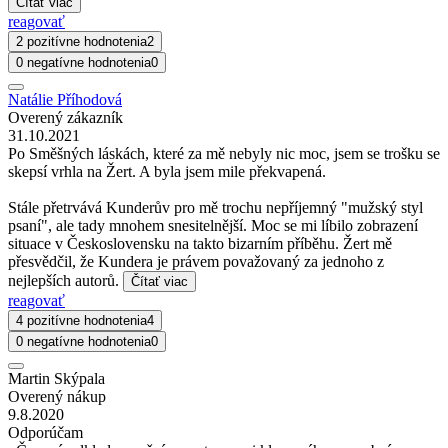
Čítať viac
reagovať
2 pozitívne hodnotenia
2
0 negatívne hodnotenia
0
Natálie Příhodová
Overený zákazník
31.10.2021
Po Směšných láskách, které za mě nebyly nic moc, jsem se trošku se
skepsí vrhla na Žert. A byla jsem mile překvapená.
Stále přetrvává Kunderův pro mě trochu nepříjemný "mužský styl
psaní", ale tady mnohem snesitelnější. Moc se mi líbilo zobrazení
situace v Československu na takto bizarním příběhu. Žert mě
přesvědčil, že Kundera je právem považovaný za jednoho z
nejlepších autorů.
Čítať viac
reagovať
4 pozitívne hodnotenia
4
0 negatívne hodnotenia
0
Martin Skýpala
Overený nákup
9.8.2020
Odporúčam