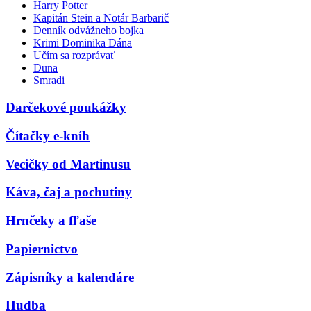
Harry Potter
Kapitán Stein a Notár Barbarič
Denník odvážneho bojka
Krimi Dominika Dána
Učím sa rozprávať
Duna
Smradi
Darčekové poukážky
Čítačky e-kníh
Vecičky od Martinusu
Káva, čaj a pochutiny
Hrnčeky a fľaše
Papiernictvo
Zápisníky a kalendáre
Hudba