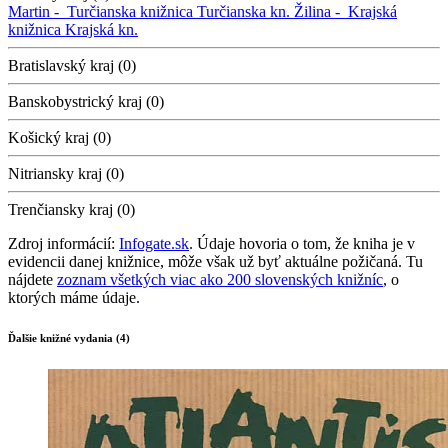
Martin -
Turčianska knižnica
Turčianska kn.
Žilina -
Krajská
knižnica
Krajská kn.
Bratislavský kraj (0)
Banskobystrický kraj (0)
Košický kraj (0)
Nitriansky kraj (0)
Trenčiansky kraj (0)
Zdroj informácií:
Infogate.sk
. Údaje hovoria o tom, že kniha je v
evidencii danej knižnice, môže však už byť aktuálne požičaná. Tu
nájdete
zoznam všetkých viac ako 200 slovenských knižníc
, o
ktorých máme údaje.
Ďalšie knižné vydania (4)