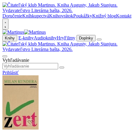
Doručenie
Kníhkupectvá
Knihovrátok
Poukážky
Knižný blog
Kontakt
E-knihy
Audioknihy
Hry
Filmy
Knihy
Doplnky
Vyhľadávanie
Prihlásiť