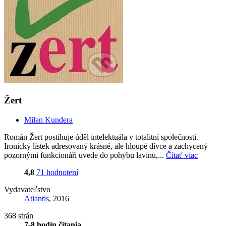
Žert
Milan Kundera
Román Žert postihuje úděl intelektuála v totalitní společnosti.
Ironický lístek adresovaný krásné, ale hloupé dívce a zachycený
pozornými funkcionáři uvede do pohybu lavinu,...
Čítať viac
4,8
71 hodnotení
Vydavateľstvo
Atlantis
, 2016
368 strán
7-8 hodín čítania