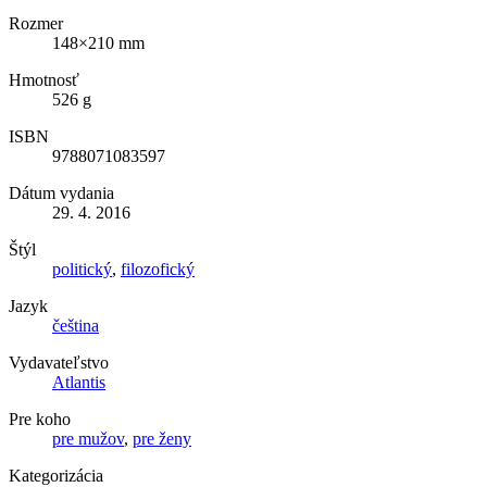
Rozmer
148×210 mm
Hmotnosť
526 g
ISBN
9788071083597
Dátum vydania
29. 4. 2016
Štýl
politický
,
filozofický
Jazyk
čeština
Vydavateľstvo
Atlantis
Pre koho
pre mužov
,
pre ženy
Kategorizácia