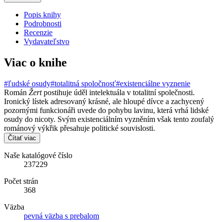
Popis knihy
Podrobnosti
Recenzie
Vydavateľstvo
Viac o knihe
#ľudské osudy
#totalitná spoločnosť
#existenciálne vyznenie
Román
Žert
postihuje úděl intelektuála v totalitní společnosti.
Ironický lístek adresovaný krásné, ale hloupé dívce a zachycený
pozornými funkcionáři uvede do pohybu lavinu, která vrhá lidské
osudy do nicoty. Svým existenciálním vyzněním však tento zoufalý
románový výkřik přesahuje politické souvislosti.
Čítať viac
Naše katalógové číslo
237229
Počet strán
368
Väzba
pevná väzba s prebalom