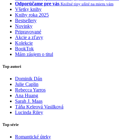
Odporúčame pre vás
Knižné tipy ušité na mieru vám
Všetky knihy
Knihy roka 2025
Bestsellery
Novinky
Pripravované
Akcie a zľavy
Kolekcie
BookTok
Mám záujem o titul
Top autori
Dominik Dán
Julie Caplin
Rebecca Yarros
Ana Huang
Sarah J. Maas
Táňa Keleová Vasilková
Lucinda Riley
Top série
Romantické úteky