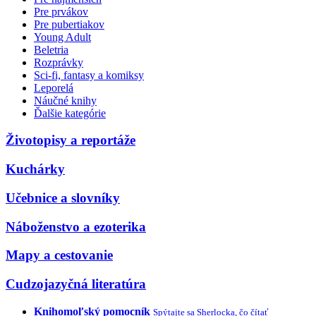
Pre prvákov
Pre pubertiakov
Young Adult
Beletria
Rozprávky
Sci-fi, fantasy a komiksy
Leporelá
Náučné knihy
Ďalšie kategórie
Životopisy a reportáže
Kuchárky
Učebnice a slovníky
Náboženstvo a ezoterika
Mapy a cestovanie
Cudzojazyčná literatúra
Knihomoľský pomocník
Spýtajte sa Sherlocka, čo čítať