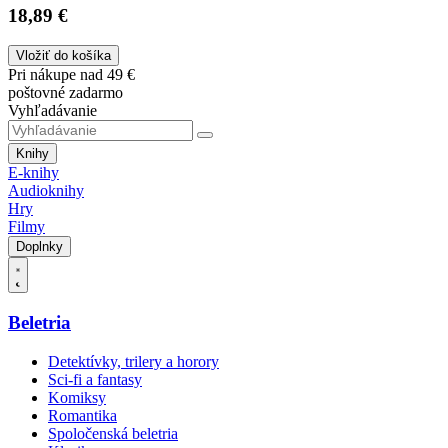
18,89 €
Vložiť do košíka
Pri nákupe nad 49 €
poštovné zadarmo
Vyhľadávanie
Knihy
E-knihy
Audioknihy
Hry
Filmy
Doplnky
Beletria
Detektívky, trilery a horory
Sci-fi a fantasy
Komiksy
Romantika
Spoločenská beletria