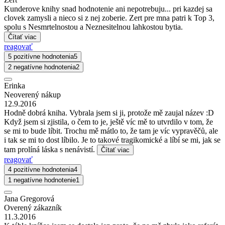
Kunderove knihy snad hodnotenie ani nepotrebuju... pri kazdej sa
clovek zamysli a nieco si z nej zoberie. Zert pre mna patri k Top 3,
spolu s Nesmrtelnostou a Neznesitelnou lahkostou bytia.
Čítať viac
reagovať
5 pozitívne hodnotenia
5
2 negatívne hodnotenia
2
Erinka
Neoverený nákup
12.9.2016
Hodně dobrá kniha. Vybrala jsem si ji, protože mě zaujal název :D
Když jsem si zjistila, o čem to je, ještě víc mě to utvrdilo v tom, že
se mi to bude líbit. Trochu mě mátlo to, že tam je víc vypravěčů, ale
i tak se mi to dost líbilo. Je to takové tragikomické a líbí se mi, jak se
tam prolíná láska s nenávistí.
Čítať viac
reagovať
4 pozitívne hodnotenia
4
1 negatívne hodnotenie
1
Jana Gregorová
Overený zákazník
11.3.2016