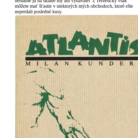
nemáme ju na sklade my ani vydavateľ :( Teoreticky však
môžete mať šťastie v niektorých iných obchodoch, ktoré ešte
nepredali posledné kusy.