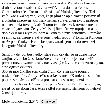
sú v románe nadmerné používané zátvorky. Pomaly za každou
druhou vetou pôsobia rušivo a vytáčali ma do nepríčetnosti.
Okrem toho všetkého mám už asi dosť Mužskej literatúry. Teda
kníh, kde z každej vety kričí, že ju písal chlap a hlavné postavy sú
arogantní mizogýni, ktorí sa k ženám správajú len ako k nástroju
naplnenia vlastných túžob, či pomsty, a nie ako k rovnocenným
cítiacim bytostiam. Ženy v Mužskej literatúre vystupujú len ako
doplnky k mužským osudom a úvahám, vždy jednotlivo, v románe
sa ani raz nerozprávajú dve ženy medzi sebou. V tomto si Kundera
môže podať ruky s Houllebecqom, zaraďujem ich do rovnakej
kategórie Mužskej literatúry.
Samotný dej bol tiež riedky, stále som čakala, že sa udeje niečo
zaujímavé, alebo že sa konečne vôbec niečo udeje a na chvíľu
preruší filozofovanie postáv nad vlastným životom a muzikologicko-
etnologické exkurzy.
350-stranovú knihu som čítala 7 dní, čo je na moje pomery
neskutočne dlho. Ak by nešlo o oslavovaného Kunderu, asi knihu
po 100 stranách odložím na poličku a už sa k nej nevrátim.
Tento rok chcem dať šancu ešte jeho Neznesiteľnej ľahkosti bytia,
ale až po nejakom čase, teraz radšej pre zmenu siahnem po nejakej
ženskej autorke.
Moje hodnotenie: 2,5*/5
Čítať viac