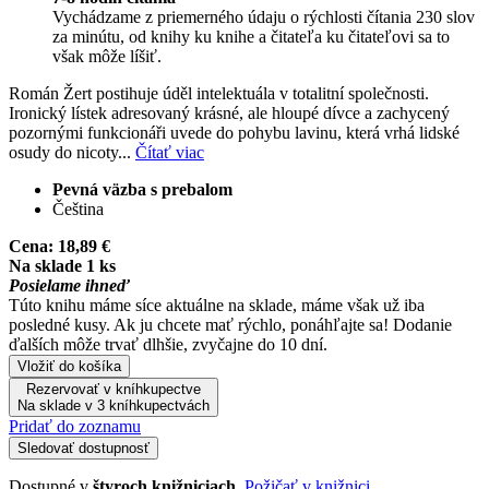
Vychádzame z priemerného údaju o rýchlosti čítania 230 slov
za minútu, od knihy ku knihe a čitateľa ku čitateľovi sa to
však môže líšiť.
Román Žert postihuje úděl intelektuála v totalitní společnosti.
Ironický lístek adresovaný krásné, ale hloupé dívce a zachycený
pozornými funkcionáři uvede do pohybu lavinu, která vrhá lidské
osudy do nicoty...
Čítať viac
Pevná väzba s prebalom
Čeština
Cena:
18,89 €
Na sklade 1 ks
Posielame ihneď
Túto knihu máme síce aktuálne na sklade, máme však už iba
posledné kusy. Ak ju chcete mať rýchlo, ponáhľajte sa! Dodanie
ďalších môže trvať dlhšie, zvyčajne do 10 dní.
Vložiť do košíka
Rezervovať v kníhkupectve
Na sklade v 3 kníhkupectvách
Pridať do zoznamu
Sledovať dostupnosť
Dostupné v
štyroch knižniciach
.
Požičať v knižnici