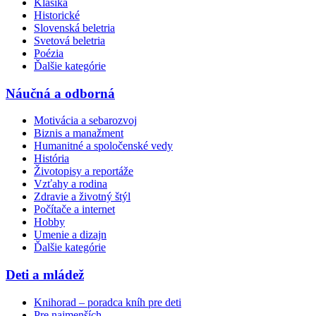
Klasika
Historické
Slovenská beletria
Svetová beletria
Poézia
Ďalšie kategórie
Náučná a odborná
Motivácia a sebarozvoj
Biznis a manažment
Humanitné a spoločenské vedy
História
Životopisy a reportáže
Vzťahy a rodina
Zdravie a životný štýl
Počítače a internet
Hobby
Umenie a dizajn
Ďalšie kategórie
Deti a mládež
Knihorad – poradca kníh pre deti
Pre najmenších