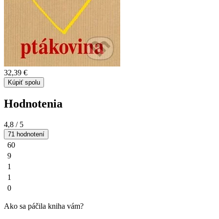
32,39 €
Kúpiť spolu
Hodnotenia
4,8
/ 5
71 hodnotení
60
9
1
1
0
Ako sa páčila kniha vám?