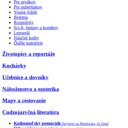
Pre prvákov
Pre pubertiakov
Young Adult
Beletria
Rozprávky
Sci-fi, fantasy a komiksy
Leporelá
Náučné knihy
Ďalšie kategórie
Životopisy a reportáže
Kuchárky
Učebnice a slovníky
Náboženstvo a ezoterika
Mapy a cestovanie
Cudzojazyčná literatúra
Knihomoľský pomocník
Spýtajte sa Sherlocka, čo čítať