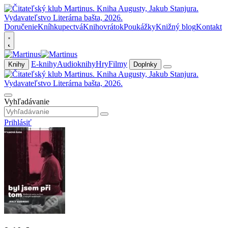
Doručenie
Kníhkupectvá
Knihovrátok
Poukážky
Knižný blog
Kontakt
E-knihy
Audioknihy
Hry
Filmy
Knihy
Doplnky
Vyhľadávanie
Prihlásiť