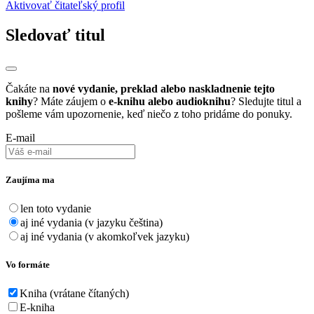
Aktivovať čitateľský profil
Sledovať titul
Čakáte na
nové vydanie, preklad alebo naskladnenie tejto
knihy
? Máte záujem o
e-knihu alebo audioknihu
? Sledujte titul a
pošleme vám upozornenie, keď niečo z toho pridáme do ponuky.
E-mail
Zaujíma ma
len toto vydanie
aj iné vydania (v jazyku čeština)
aj iné vydania (v akomkoľvek jazyku)
Vo formáte
Kniha (vrátane čítaných)
E-kniha