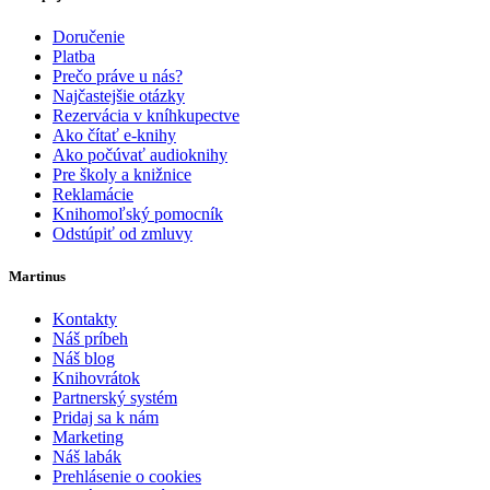
Doručenie
Platba
Prečo práve u nás?
Najčastejšie otázky
Rezervácia v kníhkupectve
Ako čítať e-knihy
Ako počúvať audioknihy
Pre školy a knižnice
Reklamácie
Knihomoľský pomocník
Odstúpiť od zmluvy
Martinus
Kontakty
Náš príbeh
Náš blog
Knihovrátok
Partnerský systém
Pridaj sa k nám
Marketing
Náš labák
Prehlásenie o cookies