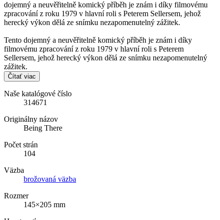
dojemný a neuvěřitelně komický příběh je znám i díky filmovému
zpracování z roku 1979 v hlavní roli s Peterem Sellersem, jehož
herecký výkon dělá ze snímku nezapomenutelný zážitek.
Tento dojemný a neuvěřitelně komický příběh je znám i díky
filmovému zpracování z roku 1979 v hlavní roli s Peterem
Sellersem, jehož herecký výkon dělá ze snímku nezapomenutelný
zážitek.
Čítať viac
Naše katalógové číslo
314671
Originálny názov
Being There
Počet strán
104
Väzba
brožovaná väzba
Rozmer
145×205 mm