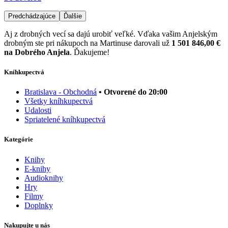
Predchádzajúce
Ďalšie
Aj z drobných vecí sa dajú urobiť veľké. Vďaka vašim Anjelským
drobným ste pri nákupoch na Martinuse darovali už
1 501 846,00 €
na Dobrého Anjela
. Ďakujeme!
Kníhkupectvá
Bratislava - Obchodná
• Otvorené do 20:00
Všetky kníhkupectvá
Udalosti
Spriatelené kníhkupectvá
Kategórie
Knihy
E-knihy
Audioknihy
Hry
Filmy
Doplnky
Nakupujte u nás