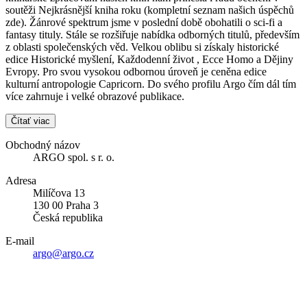
soutěži Nejkrásnější kniha roku (kompletní seznam našich úspěchů
zde). Žánrové spektrum jsme v poslední době obohatili o sci-fi a
fantasy tituly. Stále se rozšiřuje nabídka odborných titulů, především
z oblasti společenských věd. Velkou oblibu si získaly historické
edice Historické myšlení, Každodenní život , Ecce Homo a Dějiny
Evropy. Pro svou vysokou odbornou úroveň je ceněna edice
kulturní antropologie Capricorn. Do svého profilu Argo čím dál tím
více zahrnuje i velké obrazové publikace.
Čítať viac
Obchodný názov
ARGO spol. s r. o.
Adresa
Milíčova 13
130 00 Praha 3
Česká republika
E-mail
argo@argo.cz