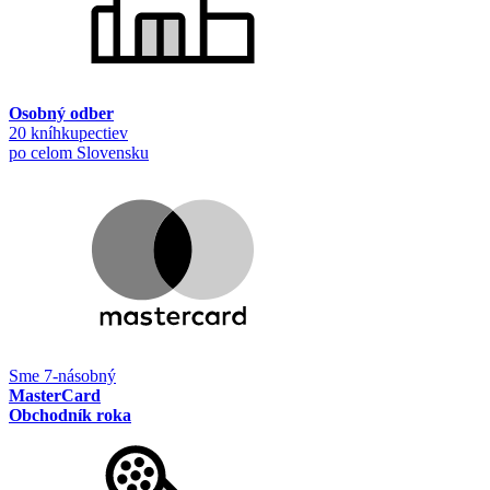
Osobný odber
20 kníhkupectiev
po celom Slovensku
Sme 7-násobný
MasterCard
Obchodník roka