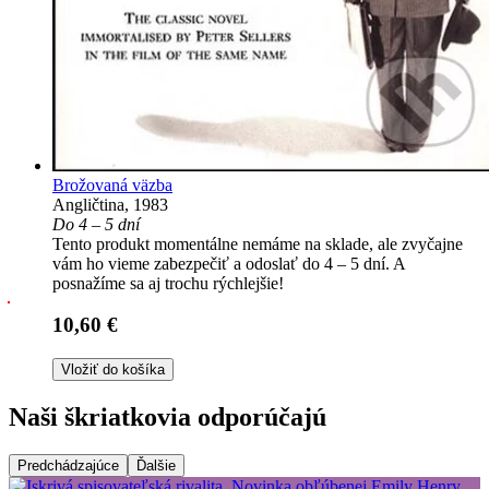
Brožovaná väzba
Angličtina, 1983
Do 4 – 5 dní
Tento produkt momentálne nemáme na sklade, ale zvyčajne
vám ho vieme zabezpečiť a odoslať do 4 – 5 dní. A
posnažíme sa aj trochu rýchlejšie!
10,60 €
Vložiť do košíka
Naši škriatkovia odporúčajú
Predchádzajúce
Ďalšie