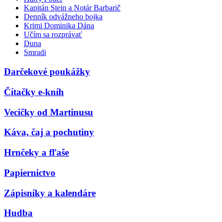
Kapitán Stein a Notár Barbarič
Denník odvážneho bojka
Krimi Dominika Dána
Učím sa rozprávať
Duna
Smradi
Darčekové poukážky
Čítačky e-kníh
Vecičky od Martinusu
Káva, čaj a pochutiny
Hrnčeky a fľaše
Papiernictvo
Zápisníky a kalendáre
Hudba