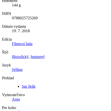
Hmotnosť
144 g
ISBN
9788025725269
Dátum vydania
19. 7. 2018
Edícia
Filmová řada
Štýl
filozofický
,
humorný
Jazyk
čeština
Preklad
Jan Jirák
Vydavateľstvo
Argo
Pre koho