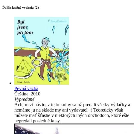
Ďalšie knižné vydania (2)
Pevná väzba
Čeština, 2010
Vypredané
Ach, mrzí nás to, z tejto knihy sa už predali všetky výtlačky a
nemáme ju na sklade my ani vydavateľ :( Teoreticky však
môžete mať šťastie v niektorých iných obchodoch, ktoré ešte
nepredali posledné kusy.