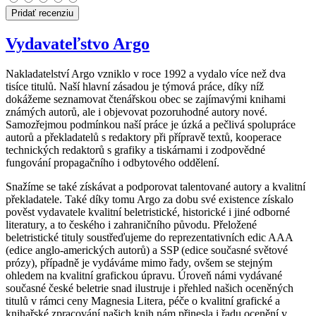
Pridať recenziu
Vydavateľstvo Argo
Nakladatelství Argo vzniklo v roce 1992 a vydalo více než dva
tisíce titulů. Naší hlavní zásadou je týmová práce, díky níž
dokážeme seznamovat čtenářskou obec se zajímavými knihami
známých autorů, ale i objevovat pozoruhodné autory nové.
Samozřejmou podmínkou naší práce je úzká a pečlivá spolupráce
autorů a překladatelů s redaktory při přípravě textů, kooperace
technických redaktorů s grafiky a tiskárnami i zodpovědné
fungování propagačního i odbytového oddělení.
Snažíme se také získávat a podporovat talentované autory a kvalitní
překladatele. Také díky tomu Argo za dobu své existence získalo
pověst vydavatele kvalitní beletristické, historické i jiné odborné
literatury, a to českého i zahraničního původu. Přeložené
beletristické tituly soustřeďujeme do reprezentativních edic AAA
(edice anglo-amerických autorů) a SSP (edice současné světové
prózy), případně je vydáváme mimo řady, ovšem se stejným
ohledem na kvalitní grafickou úpravu. Úroveň námi vydávané
současné české beletrie snad ilustruje i přehled našich oceněných
titulů v rámci ceny Magnesia Litera, péče o kvalitní grafické a
knihařské zpracování našich knih nám přinesla i řadu ocenění v