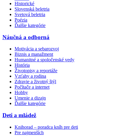
Historické
Slovenská beletria
Svetová beletria
Poézia
Ďalšie kategórie
Náučná a odborná
Motivácia a sebarozvoj
Biznis a manažment
Humanitné a spoločenské vedy
História
Životopisy a reportáže
Vzťahy a rodina
Zdravie a životný štýl
Počítače a internet
Hobby
Umenie a dizajn
Ďalšie kategórie
Deti a mládež
Knihorad – poradca kníh pre deti
Pre najmenších