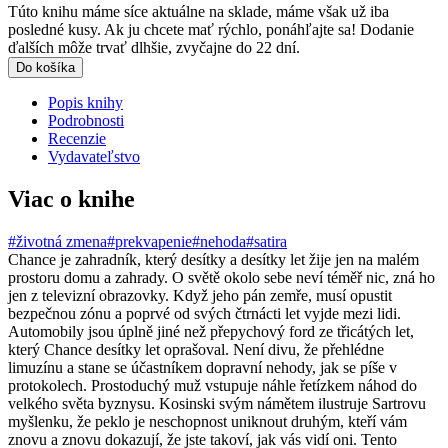
Túto knihu máme síce aktuálne na sklade, máme však už iba
posledné kusy. Ak ju chcete mať rýchlo, ponáhľajte sa! Dodanie
ďalších môže trvať dlhšie, zvyčajne do 22 dní.
Do košíka
Popis knihy
Podrobnosti
Recenzie
Vydavateľstvo
Viac o knihe
#životná zmena
#prekvapenie
#nehoda
#satira
Chance je zahradník, který desítky a desítky let žije jen na malém
prostoru domu a zahrady. O světě okolo sebe neví téměř nic, zná ho
jen z televizní obrazovky. Když jeho pán zemře, musí opustit
bezpečnou zónu a poprvé od svých čtrnácti let vyjde mezi lidi.
Automobily jsou úplně jiné než přepychový ford ze třicátých let,
který Chance desítky let oprašoval. Není divu, že přehlédne
limuzínu a stane se účastníkem dopravní nehody, jak se píše v
protokolech. Prostoduchý muž vstupuje náhle řetízkem náhod do
velkého světa byznysu. Kosinski svým námětem ilustruje Sartrovu
myšlenku, že peklo je neschopnost uniknout druhým, kteří vám
znovu a znovu dokazují, že jste takoví, jak vás vidí oni. Tento