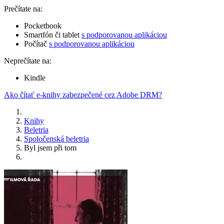
Prečítate na:
Pocketbook
Smartfón či tablet
s podporovanou aplikáciou
Počítač
s podporovanou aplikáciou
Neprečítate na:
Kindle
Ako čítať e-knihy zabezpečené cez Adobe DRM?
Knihy
Beletria
Spoločenská beletria
Byl jsem při tom