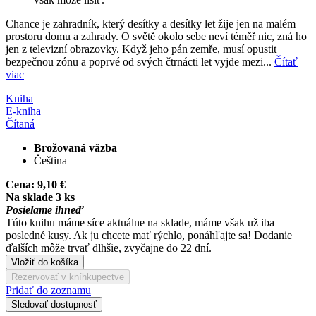
Chance je zahradník, který desítky a desítky let žije jen na malém
prostoru domu a zahrady. O světě okolo sebe neví téměř nic, zná ho
jen z televizní obrazovky. Když jeho pán zemře, musí opustit
bezpečnou zónu a poprvé od svých čtrnácti let vyjde mezi...
Čítať
viac
Kniha
E-kniha
Čítaná
Brožovaná väzba
Čeština
Cena:
9,10 €
Na sklade 3 ks
Posielame ihneď
Túto knihu máme síce aktuálne na sklade, máme však už iba
posledné kusy. Ak ju chcete mať rýchlo, ponáhľajte sa! Dodanie
ďalších môže trvať dlhšie, zvyčajne do 22 dní.
Vložiť do košíka
Rezervovať v kníhkupectve
Pridať do zoznamu
Sledovať dostupnosť