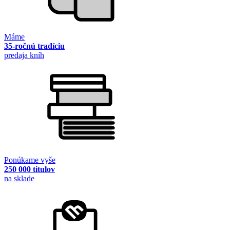
Máme
35-ročnú tradíciu
predaja kníh
Ponúkame vyše
250 000 titulov
na sklade