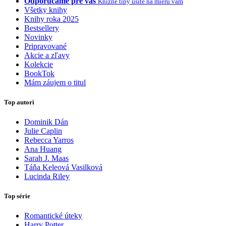
Odporúčame pre vás
Knižné tipy ušité na mieru vám
Všetky knihy
Knihy roka 2025
Bestsellery
Novinky
Pripravované
Akcie a zľavy
Kolekcie
BookTok
Mám záujem o titul
Top autori
Dominik Dán
Julie Caplin
Rebecca Yarros
Ana Huang
Sarah J. Maas
Táňa Keleová Vasilková
Lucinda Riley
Top série
Romantické úteky
Harry Potter