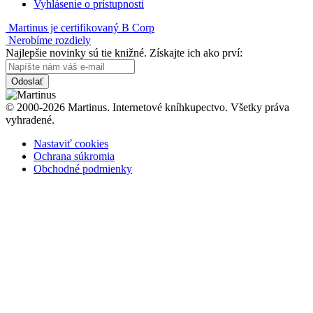
Vyhlásenie o prístupnosti
Martinus je certifikovaný B Corp
Nerobíme rozdiely
Najlepšie novinky sú tie knižné. Získajte ich ako prví:
Odoslať
© 2000-2026 Martinus. Internetové kníhkupectvo. Všetky práva
vyhradené.
Nastaviť cookies
Ochrana súkromia
Obchodné podmienky