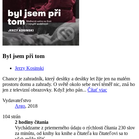
Byl jsem při tom
Jerzy Kosinski
Chance je zahradník, který desítky a desítky let žije jen na malém
prostoru domu a zahrady. O světě okolo sebe neví téměř nic, zná ho
jen z televizní obrazovky. Když jeho pán...
Čítať viac
Vydavateľstvo
Argo
, 2018
104 strán
2 hodiny čítania
Vychádzame z priemerného údaju o rýchlosti čítania 230 slov
za minútu, od knihy ku knihe a čitateľa ku čitateľovi sa to
však môže líšiť.