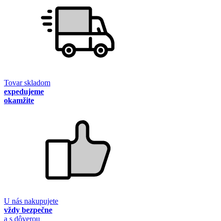
Tovar skladom
expedujeme
okamžite
U nás nakupujete
vždy bezpečne
a s dôverou