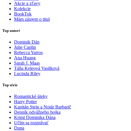
Akcie a zľavy
Kolekcie
BookTok
Mám záujem o titul
Top autori
Dominik Dán
Julie Caplin
Rebecca Yarros
Ana Huang
Sarah J. Maas
Táňa Keleová Vasilková
Lucinda Riley
Top série
Romantické úteky
Harry Potter
Kapitán Stein a Notár Barbarič
Denník odvážneho bojka
Krimi Dominika Dána
Učím sa rozprávať
Duna