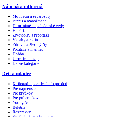
Náučná a odborná
Motivácia a sebarozvoj
Biznis a manažment
Humanitné a spoločenské vedy
História
Životopisy a reportáže
Vzťahy a rodina
Zdravie a životný štýl
Počítače a internet
Hobby
Umenie a dizajn
Ďalšie kategórie
Deti a mládež
Knihorad – poradca kníh pre deti
Pre najmenších
Pre prvákov
Pre pubertiakov
Young Adult
Beletria
Rozprávky
Sci-fi, fantasy a komiksy