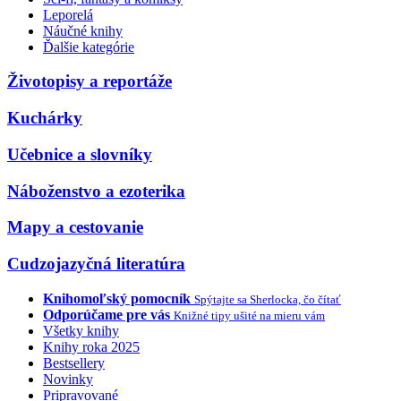
Leporelá
Náučné knihy
Ďalšie kategórie
Životopisy a reportáže
Kuchárky
Učebnice a slovníky
Náboženstvo a ezoterika
Mapy a cestovanie
Cudzojazyčná literatúra
Knihomoľský pomocník
Spýtajte sa Sherlocka, čo čítať
Odporúčame pre vás
Knižné tipy ušité na mieru vám
Všetky knihy
Knihy roka 2025
Bestsellery
Novinky
Pripravované