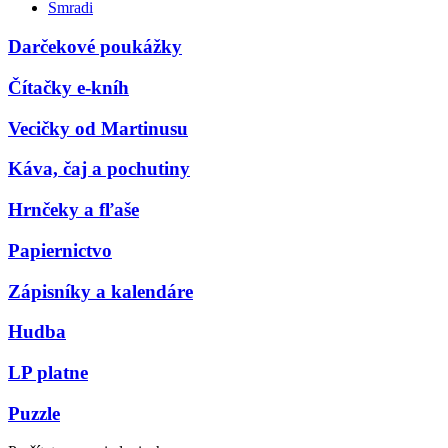
Smradi
Darčekové poukážky
Čítačky e-kníh
Vecičky od Martinusu
Káva, čaj a pochutiny
Hrnčeky a fľaše
Papiernictvo
Zápisníky a kalendáre
Hudba
LP platne
Puzzle