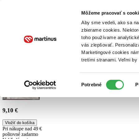
Doručenie
Kníhkupectvá
Knihovrátok
Poukážky
Knižný blog
Kontakt
Môžeme pracovať s cooki
Aby sme vedeli, ako sa na 
zbierame cookies. Niektor
E-knihy
Audioknihy
Hry
Filmy
Knihy
Doplnky
toho používame analytické
vás zlepšovať. Personaliz
Vyhľadávanie
Marketingové cookies nám 
tretími stranami. Veľmi b
Prihlásiť
Výber
Potrebné
P
súhlasu
9,10 €
Vložiť do košíka
Pri nákupe nad 49 €
poštovné zadarmo