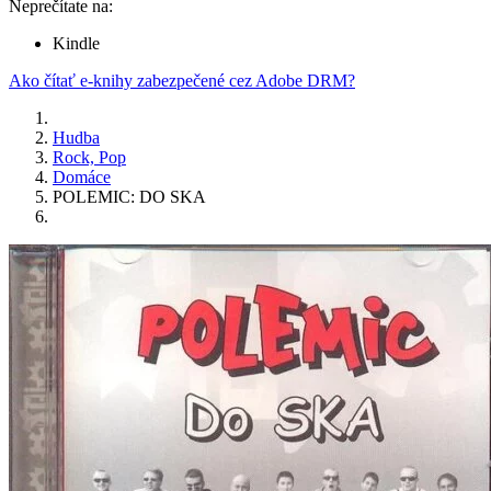
Neprečítate na:
Kindle
Ako čítať e-knihy zabezpečené cez Adobe DRM?
Hudba
Rock, Pop
Domáce
POLEMIC: DO SKA