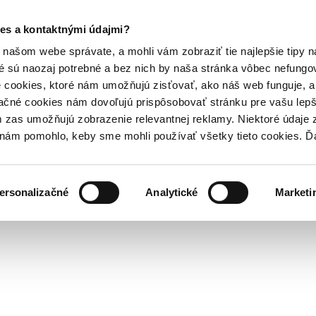
es a kontaktnými údajmi?
našom webe správate, a mohli vám zobraziť tie najlepšie tipy n
é sú naozaj potrebné a bez nich by naša stránka vôbec nefung
 cookies, ktoré nám umožňujú zisťovať, ako náš web funguje, a 
ačné cookies nám dovoľujú prispôsobovať stránku pre vašu lepši
zas umožňujú zobrazenie relevantnej reklamy. Niektoré údaje z
y nám pomohlo, keby sme mohli používať všetky tieto cookies. 
ersonalizačné
Analytické
Marketi