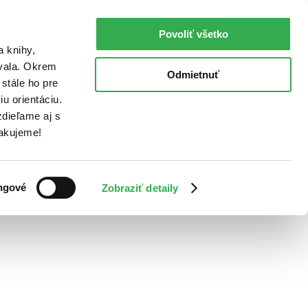
Povoliť všetko
a knihy,
ovala. Okrem
Odmietnuť
stále ho pre
u orientáciu.
dieľame aj s
Ďakujeme!
ngové
Zobraziť detaily