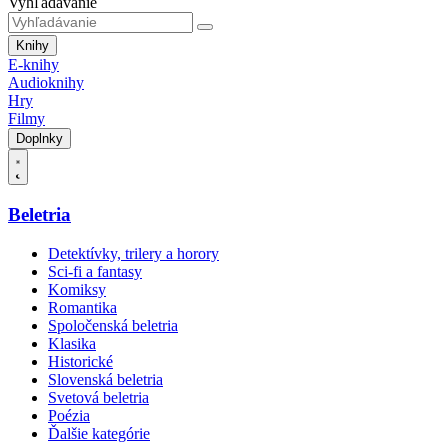
Vyhľadávanie
Knihy
E-knihy
Audioknihy
Hry
Filmy
Doplnky
Beletria
Detektívky, trilery a horory
Sci-fi a fantasy
Komiksy
Romantika
Spoločenská beletria
Klasika
Historické
Slovenská beletria
Svetová beletria
Poézia
Ďalšie kategórie