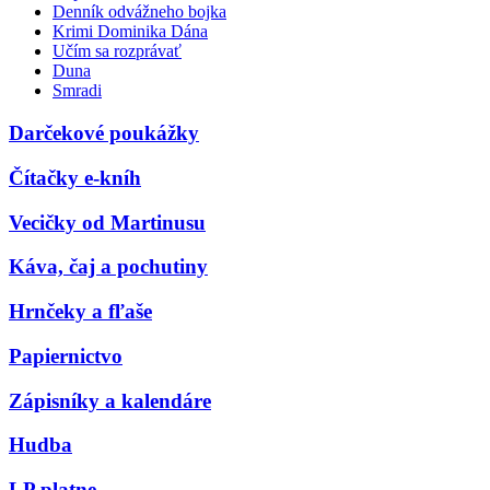
Denník odvážneho bojka
Krimi Dominika Dána
Učím sa rozprávať
Duna
Smradi
Darčekové poukážky
Čítačky e-kníh
Vecičky od Martinusu
Káva, čaj a pochutiny
Hrnčeky a fľaše
Papiernictvo
Zápisníky a kalendáre
Hudba
LP platne