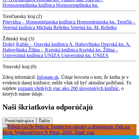
Hornozemplínska knižnica
Hornozemplínska kn.
Trenčiansky kraj (2)
Prievidza -
Hornonitrianska knižnica
Hornonitrianska kn.
Trenčín -
Verejná knižnica Michala Rešetku
Verejná kn. M. Rešetku
Žilinský kraj (3)
Dolný Kubín -
Oravská knižnica A. Habovštiaka
Oravská kn. A.
Habovštiaka
Žilina -
Krajská knižnica
Krajská kn.
Žilina -
Univerzitná knižnica UNIZA
Univerzitná kn. UNIZA
Trnavský kraj (0)
Zdroj informácií:
Infogate.sk
. Údaje hovoria o tom, že kniha je v
evidencii danej knižnice, môže však už byť aktuálne požičaná. Tu
nájdete
zoznam všetkých viac ako 200 slovenských knižníc
, o
ktorých máme údaje.
Naši škriatkovia odporúčajú
Predchádzajúce
Ďalšie