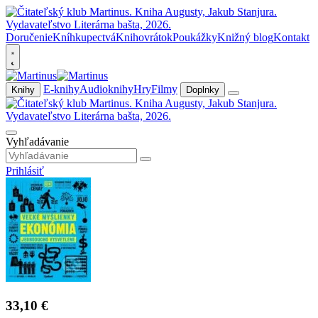
Doručenie
Kníhkupectvá
Knihovrátok
Poukážky
Knižný blog
Kontakt
E-knihy
Audioknihy
Hry
Filmy
Knihy
Doplnky
Vyhľadávanie
Prihlásiť
33,10 €