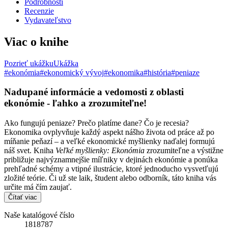
Podrobnosti
Recenzie
Vydavateľstvo
Viac o knihe
Pozrieť ukážku
Ukážka
#ekonómia
#ekonomický vývoj
#ekonomika
#história
#peniaze
Nadupané informácie a vedomosti z oblasti
ekonómie - ľahko a zrozumiteľne!
Ako fungujú peniaze? Prečo platíme dane? Čo je recesia?
Ekonomika ovplyvňuje každý aspekt nášho života od práce až po
míňanie peňazí – a veľké ekonomické myšlienky naďalej formujú
náš svet. Kniha
Veľké myšlienky: Ekonómia
zrozumiteľne a výstižne
približuje najvýznamnejšie míľniky v dejinách ekonómie a ponúka
prehľadné schémy a vtipné ilustrácie, ktoré jednoducho vysvetľujú
zložité teórie. Či už ste laik, študent alebo odborník, táto kniha vás
určite má čím zaujať.
Čítať viac
Naše katalógové číslo
1818787