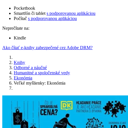
Pocketbook
Smartfón či tablet
s podporovanou aplikáciou
Počítač
s podporovanou aplikáciou
Neprečítate na:
Kindle
Ako čítať e-knihy zabezpečené cez Adobe DRM?
Knihy
Odborné a náučné
Humanitné a spoločenské vedy
Ekonómia
Veľké myšlienky: Ekonómia