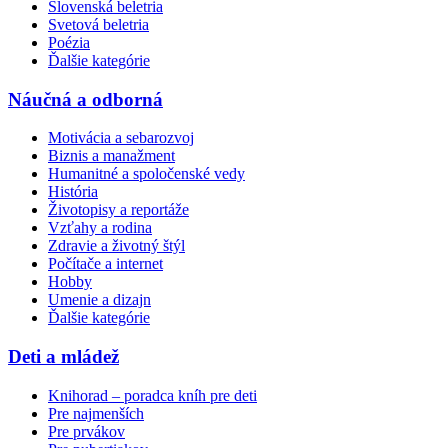
Slovenská beletria
Svetová beletria
Poézia
Ďalšie kategórie
Náučná a odborná
Motivácia a sebarozvoj
Biznis a manažment
Humanitné a spoločenské vedy
História
Životopisy a reportáže
Vzťahy a rodina
Zdravie a životný štýl
Počítače a internet
Hobby
Umenie a dizajn
Ďalšie kategórie
Deti a mládež
Knihorad – poradca kníh pre deti
Pre najmenších
Pre prvákov