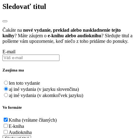
Sledovať titul
Čakáte na
nové vydanie, preklad alebo naskladnenie tejto
knihy
? Máte záujem o
e-knihu alebo audioknihu
? Sledujte titul a
pošleme vám upozornenie, keď niečo z toho pridáme do ponuky.
E-mail
Zaujíma ma
len toto vydanie
aj iné vydania (v jazyku slovenčina)
aj iné vydania (v akomkoľvek jazyku)
Vo formáte
Kniha (vrátane čítaných)
E-kniha
Audiokniha