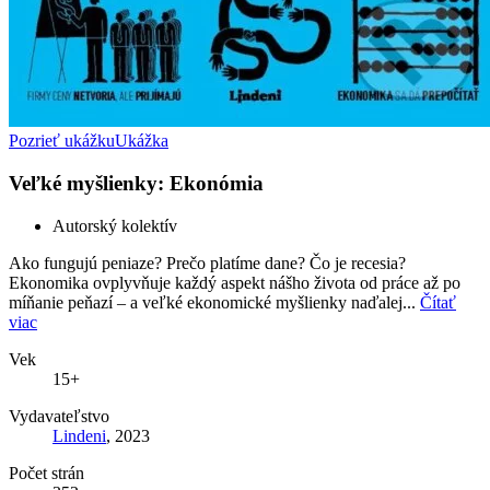
Pozrieť ukážku
Ukážka
Veľké myšlienky: Ekonómia
Autorský kolektív
Ako fungujú peniaze? Prečo platíme dane? Čo je recesia?
Ekonomika ovplyvňuje každý aspekt nášho života od práce až po
míňanie peňazí – a veľké ekonomické myšlienky naďalej...
Čítať
viac
Vek
15+
Vydavateľstvo
Lindeni
, 2023
Počet strán