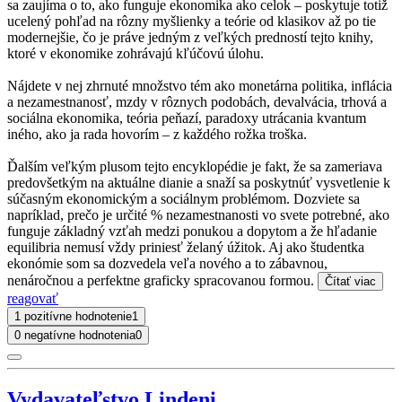
sa zaujíma o to, ako funguje ekonomika ako celok – poskytuje totiž
ucelený pohľad na rôzny myšlienky a teórie od klasikov až po tie
modernejšie, čo je práve jedným z veľkých predností tejto knihy,
ktoré v ekonomike zohrávajú kľúčovú úlohu.
Nájdete v nej zhrnuté množstvo tém ako monetárna politika, inflácia
a nezamestnanosť, mzdy v rôznych podobách, devalvácia, trhová a
sociálna ekonomika, teória peňazí, paradoxy utrácania kvantum
iného, ako ja rada hovorím – z každého rožka troška.
Ďalším veľkým plusom tejto encyklopédie je fakt, že sa zameriava
predovšetkým na aktuálne dianie a snaží sa poskytnúť vysvetlenie k
súčasným ekonomickým a sociálnym problémom. Dozviete sa
napríklad, prečo je určité % nezamestnanosti vo svete potrebné, ako
funguje základný vzťah medzi ponukou a dopytom a že hľadanie
equilibria nemusí vždy priniesť želaný úžitok. Aj ako študentka
ekonómie som sa dozvedela veľa nového a to zábavnou,
nenáročnou a perfektne graficky spracovanou formou.
Čítať viac
reagovať
1 pozitívne hodnotenie
1
0 negatívne hodnotenia
0
Vydavateľstvo Lindeni