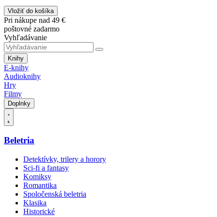
Vložiť do košíka
Pri nákupe nad 49 €
poštovné zadarmo
Vyhľadávanie
Knihy
E-knihy
Audioknihy
Hry
Filmy
Doplnky
Beletria
Detektívky, trilery a horory
Sci-fi a fantasy
Komiksy
Romantika
Spoločenská beletria
Klasika
Historické