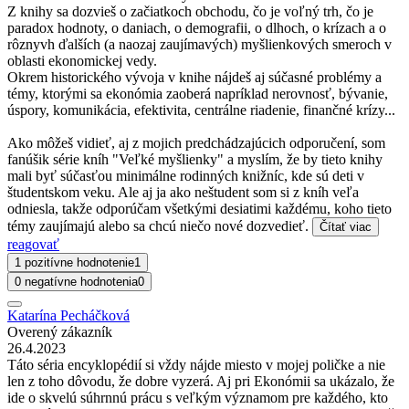
Z knihy sa dozvieš o začiatkoch obchodu, čo je voľný trh, čo je
paradox hodnoty, o daniach, o demografii, o dlhoch, o krízach a o
rôznyvh ďalších (a naozaj zaujímavých) myšlienkových smeroch v
oblasti ekonomickej vedy.
Okrem historického vývoja v knihe nájdeš aj súčasné problémy a
témy, ktorými sa ekonómia zaoberá napríklad nerovnosť, bývanie,
úspory, komunikácia, efektivita, centrálne riadenie, finančné krízy...
Ako môžeš vidieť, aj z mojich predchádzajúcich odporučení, som
fanúšik série kníh "Veľké myšlienky" a myslím, že by tieto knihy
mali byť súčasťou minimálne rodinných knižníc, kde sú deti v
študentskom veku. Ale aj ja ako neštudent som si z kníh veľa
odniesla, takže odporúčam všetkými desiatimi každému, koho tieto
témy zaujímajú alebo sa chcú niečo nové dozvedieť.
Čítať viac
reagovať
1 pozitívne hodnotenie
1
0 negatívne hodnotenia
0
Katarína Pecháčková
Overený zákazník
26.4.2023
Táto séria encyklopédií si vždy nájde miesto v mojej poličke a nie
len z toho dôvodu, že dobre vyzerá. Aj pri Ekonómii sa ukázalo, že
ide o skvelú súhrnnú prácu s veľkým významom pre každého, kto