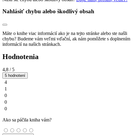
Nahlásiť chybu alebo škodlivý obsah
Máte o knihe viac informácií ako je na tejto stránke alebo ste našli
chybu? Budeme vám veľmi vďační, ak nám pomôžete s doplnením
informácií na našich stránkach.
Hodnotenia
4,8
/ 5
5 hodnotení
4
1
0
0
0
Ako sa páčila kniha vám?