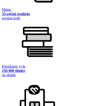
Máme
35-ročnú tradíciu
predaja kníh
Ponúkame vyše
250 000 titulov
na sklade