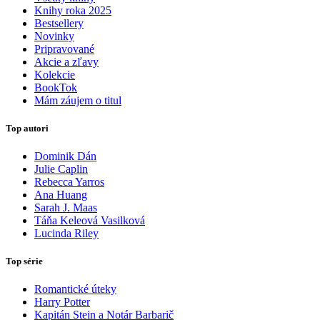
Knihy roka 2025
Bestsellery
Novinky
Pripravované
Akcie a zľavy
Kolekcie
BookTok
Mám záujem o titul
Top autori
Dominik Dán
Julie Caplin
Rebecca Yarros
Ana Huang
Sarah J. Maas
Táňa Keleová Vasilková
Lucinda Riley
Top série
Romantické úteky
Harry Potter
Kapitán Stein a Notár Barbarič