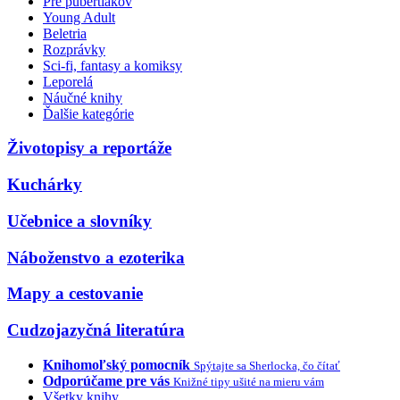
Pre pubertiakov
Young Adult
Beletria
Rozprávky
Sci-fi, fantasy a komiksy
Leporelá
Náučné knihy
Ďalšie kategórie
Životopisy a reportáže
Kuchárky
Učebnice a slovníky
Náboženstvo a ezoterika
Mapy a cestovanie
Cudzojazyčná literatúra
Knihomoľský pomocník
Spýtajte sa Sherlocka, čo čítať
Odporúčame pre vás
Knižné tipy ušité na mieru vám
Všetky knihy