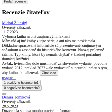
Pridať recenziu
Recenzie čitateľov
Michal Žilinský
Overený zákazník
11.7.2023
Výborná kniha nabitá zaujímavými faktami
Mám rád aj iné knihy z tejto série, a ani táto ma nesklamala.
Dôkladne spracované informácie sú prezentované zaujímavým
spôsobom a zasadené do historického kontextu. Naozaj príjemné
čítanie. Typ knihy, ktorá by nemala chýbať v žiadnej poriadnej
domácej knižnici.
Avšak, hviezdičku dole musím dať za slovenské vydanie: pôvodne
vydaná 2012, preklad 2023 - ale vydavateľ si neurobil prácu s tým,
aby knihu aktualizoval.
Čítať viac
reagovať
1 pozitívne hodnotenie
1
0 negatívne hodnotenia
0
Denisa Tomíková
Overený zákazník
20.5.2023
Dozvedela som sa mnoho nových informácií