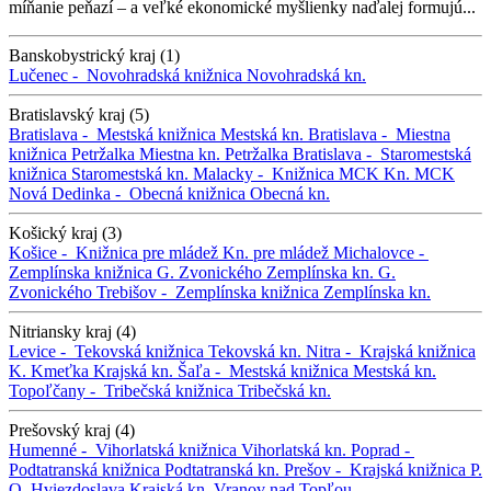
míňanie peňazí – a veľké ekonomické myšlienky naďalej formujú...
Banskobystrický kraj (1)
Lučenec -
Novohradská knižnica
Novohradská kn.
Bratislavský kraj (5)
Bratislava -
Mestská knižnica
Mestská kn.
Bratislava -
Miestna
knižnica Petržalka
Miestna kn. Petržalka
Bratislava -
Staromestská
knižnica
Staromestská kn.
Malacky -
Knižnica MCK
Kn. MCK
Nová Dedinka -
Obecná knižnica
Obecná kn.
Košický kraj (3)
Košice -
Knižnica pre mládež
Kn. pre mládež
Michalovce -
Zemplínska knižnica G. Zvonického
Zemplínska kn. G.
Zvonického
Trebišov -
Zemplínska knižnica
Zemplínska kn.
Nitriansky kraj (4)
Levice -
Tekovská knižnica
Tekovská kn.
Nitra -
Krajská knižnica
K. Kmeťka
Krajská kn.
Šaľa -
Mestská knižnica
Mestská kn.
Topoľčany -
Tribečská knižnica
Tribečská kn.
Prešovský kraj (4)
Humenné -
Vihorlatská knižnica
Vihorlatská kn.
Poprad -
Podtatranská knižnica
Podtatranská kn.
Prešov -
Krajská knižnica P.
O. Hviezdoslava
Krajská kn.
Vranov nad Topľou -