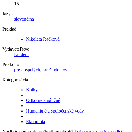
15+
Jazyk
slovenčina
Preklad
Nikoleta Račková
Vydavateľstvo
Lindeni
Pre koho
pre dospelých
,
pre študentov
Kategorizácia
Knihy
Odborné a náučné
Humanitné a spoločenské vedy
Ekonómia
Našli ste chybu alebo škodlivý obsah?
Dajte nám, prosím, vedieť!