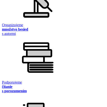
Organizujeme
množstvo besied
s autormi
Podporujeme
čítanie
s porozumením