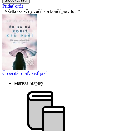
Sledovať titul
Pridať citát
Všetko sa vždy začína a končí pravdou.
Čo sa dá robiť, keď prší
Marissa Stapley