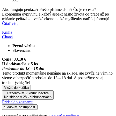
352
Ako fungujú peniaze? Prečo platíme dane? Čo je recesia?
Ekonomika ovplyvňuje každý aspekt nášho života od práce až po
míňanie peňazí – a veľké ekonomické myšlienky naďalej formujú...
Čítať viac
Kniha
Čítaná
Pevná väzba
Slovenčina
Cena:
33,10 €
U dodávateľa > 5 ks
Posielame do 13 – 18 dní
Tento produkt momentálne nemáme na sklade, ale zvyčajne vám ho
vieme zabezpečiť a odoslať do 13 – 18 dní. A posnažíme sa aj
trochu rýchlejšie!
Vložiť do košíka
Rezervovať v kníhkupectve
Na sklade v 28 kníhkupectvách
Pridať do zoznamu
Sledovať dostupnosť