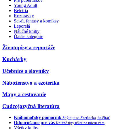
Pre pubertiakov
Young Adult
Beletria
Rozprávky
Sci-fi, fantasy a komiksy
Leporelá
Náučné knihy
Ďalšie kategórie
Životopisy a reportáže
Kuchárky
Učebnice a slovníky
Náboženstvo a ezoterika
Mapy a cestovanie
Cudzojazyčná literatúra
Knihomoľský pomocník
Spýtajte sa Sherlocka, čo čítať
Odporúčame pre vás
Knižné tipy ušité na mieru vám
Všetky knihy