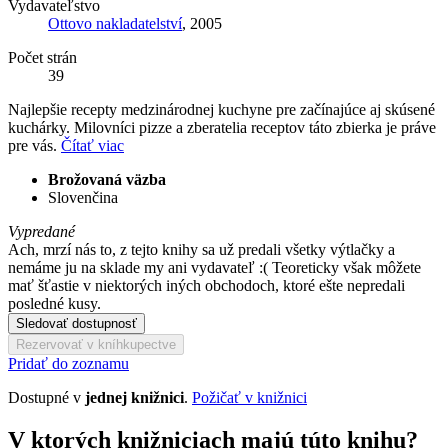
Vydavateľstvo
Ottovo nakladatelství
, 2005
Počet strán
39
Najlepšie recepty medzinárodnej kuchyne pre začínajúce aj skúsené
kuchárky. Milovníci pizze a zberatelia receptov táto zbierka je práve
pre vás.
Čítať viac
Brožovaná väzba
Slovenčina
Vypredané
Ach, mrzí nás to, z tejto knihy sa už predali všetky výtlačky a
nemáme ju na sklade my ani vydavateľ :( Teoreticky však môžete
mať šťastie v niektorých iných obchodoch, ktoré ešte nepredali
posledné kusy.
Sledovať dostupnosť
Rezervovať v kníhkupectve
Pridať do zoznamu
Dostupné v
jednej knižnici
.
Požičať v knižnici
V ktorých knižniciach majú túto knihu?