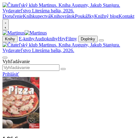
Doručenie
Kníhkupectvá
Knihovrátok
Poukážky
Knižný blog
Kontakt
E-knihy
Audioknihy
Hry
Filmy
Knihy
Doplnky
Vyhľadávanie
Prihlásiť