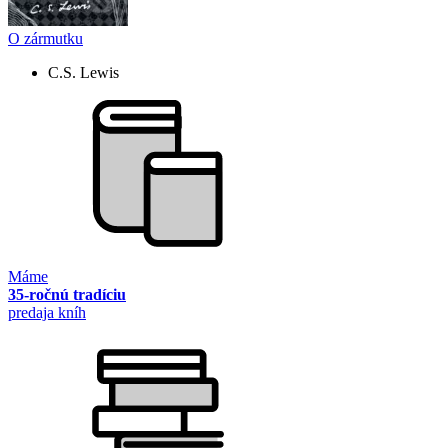
O zármutku
C.S. Lewis
Máme
35-ročnú tradíciu
predaja kníh