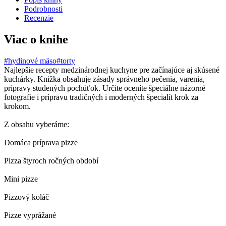
Podrobnosti
Recenzie
Viac o knihe
#hydinové mäso
#torty
Najlepšie recepty medzinárodnej kuchyne pre začínajúce aj skúsené
kuchárky. Knižka obsahuje zásady správneho pečenia, varenia,
prípravy studených pochúťok. Určite oceníte špeciálne názorné
fotografie i prípravu tradičných i moderných špecialít krok za
krokom.
Z obsahu vyberáme:
Domáca príprava pizze
Pizza štyroch ročných období
Mini pizze
Pizzový koláč
Pizze vyprážané