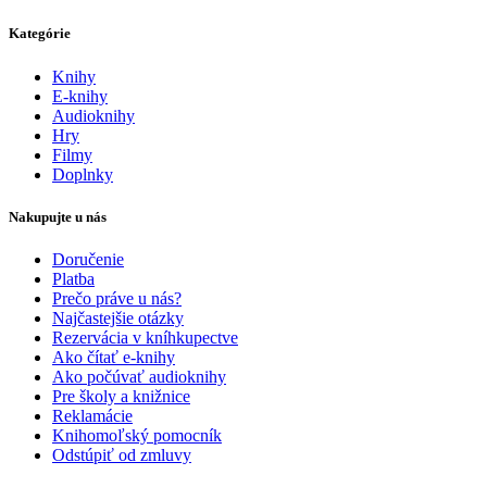
Kategórie
Knihy
E-knihy
Audioknihy
Hry
Filmy
Doplnky
Nakupujte u nás
Doručenie
Platba
Prečo práve u nás?
Najčastejšie otázky
Rezervácia v kníhkupectve
Ako čítať e-knihy
Ako počúvať audioknihy
Pre školy a knižnice
Reklamácie
Knihomoľský pomocník
Odstúpiť od zmluvy