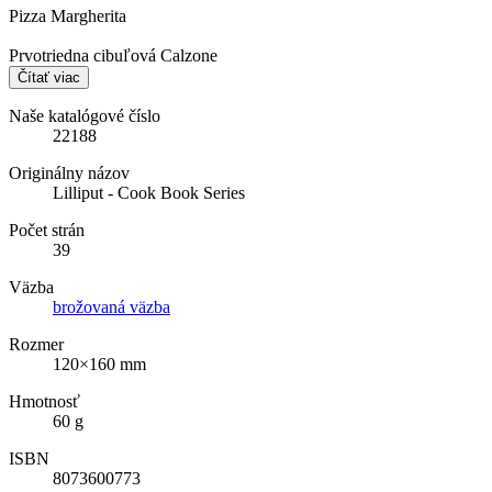
Pizza Margherita
Prvotriedna cibuľová Calzone
Čítať viac
Naše katalógové číslo
22188
Originálny názov
Lilliput - Cook Book Series
Počet strán
39
Väzba
brožovaná väzba
Rozmer
120×160 mm
Hmotnosť
60 g
ISBN
8073600773