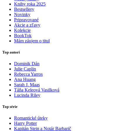
Knihy roka 2025
Bestsellery
Novinky
Pripravované
Akcie a zľavy
Kolekcie
BookTok
Mám záujem o titul
Top autori
Dominik Dán
Julie Caplin
Rebecca Yarros
Ana Huang
Sarah J. Maas
Táňa Keleová Vasilková
Lucinda Riley
Top série
Romantické úteky
Harry Potter
Kapitán Stein a Notár Barbarič