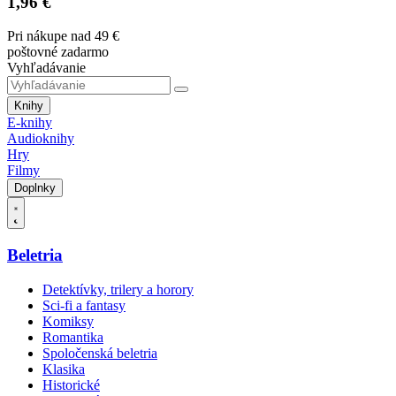
1,96 €
Pri nákupe nad 49 €
poštovné zadarmo
Vyhľadávanie
Knihy
E-knihy
Audioknihy
Hry
Filmy
Doplnky
Beletria
Detektívky, trilery a horory
Sci-fi a fantasy
Komiksy
Romantika
Spoločenská beletria
Klasika
Historické