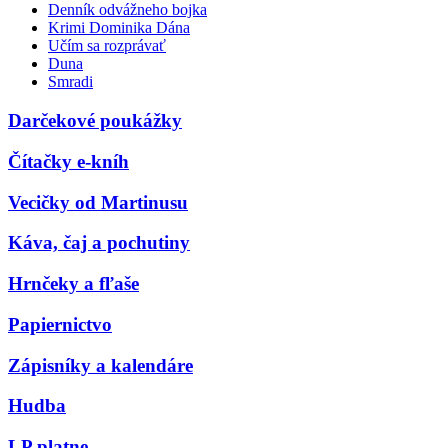
Denník odvážneho bojka
Krimi Dominika Dána
Učím sa rozprávať
Duna
Smradi
Darčekové poukážky
Čítačky e-kníh
Vecičky od Martinusu
Káva, čaj a pochutiny
Hrnčeky a fľaše
Papiernictvo
Zápisníky a kalendáre
Hudba
LP platne