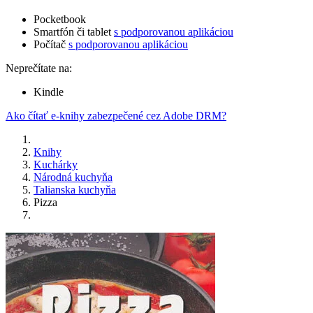
Pocketbook
Smartfón či tablet
s podporovanou aplikáciou
Počítač
s podporovanou aplikáciou
Neprečítate na:
Kindle
Ako čítať e-knihy zabezpečené cez Adobe DRM?
Knihy
Kuchárky
Národná kuchyňa
Talianska kuchyňa
Pizza