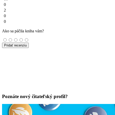
0
2
0
0
Ako sa páčila kniha vám?
Pridať recenziu
Poznáte nový čitateľský profil?