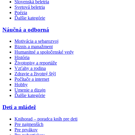
Slovenská beletria
Svetová beletria
Poézia
Ďalšie kategórie
Náučná a odborná
Motivácia a sebarozvoj
Biznis a manažment
Humanitné a spoločenské vedy
História
Životopisy a reportáže
Vzťahy a rodina
Zdravie a životný štýl
Počítače a internet
Hobby
Umenie a dizajn
Ďalšie kategórie
Deti a mládež
Knihorad – poradca kníh pre deti
Pre najmenších
Pre prvákov