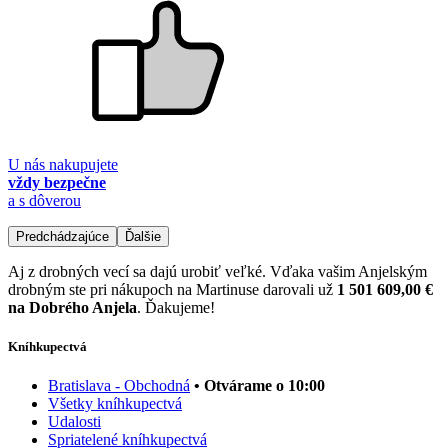
U nás nakupujete
vždy bezpečne
a s dôverou
Predchádzajúce
Ďalšie
Aj z drobných vecí sa dajú urobiť veľké. Vďaka vašim Anjelským
drobným ste pri nákupoch na Martinuse darovali už
1 501 609,00 €
na Dobrého Anjela
. Ďakujeme!
Kníhkupectvá
Bratislava - Obchodná
• Otvárame o 10:00
Všetky kníhkupectvá
Udalosti
Spriatelené kníhkupectvá