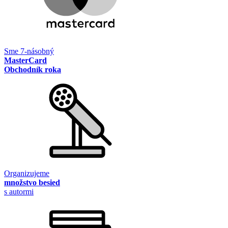
Sme 7-násobný
MasterCard
Obchodník roka
Organizujeme
množstvo besied
s autormi