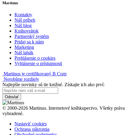
Martinus
Kontakty
Náš príbeh
Náš blog
Knihovrátok
Partnerský systém
Pridaj sa k nám
Marketing
Náš labák
Prehlásenie o cookies
Vyhlásenie o prístupnosti
Martinus je certifikovaný B Corp
Nerobíme rozdiely
Najlepšie novinky sú tie knižné. Získajte ich ako prví:
Odoslať
© 2000-2026 Martinus. Internetové kníhkupectvo. Všetky práva
vyhradené.
Nastaviť cookies
Ochrana súkromia
Obchodné podmienky