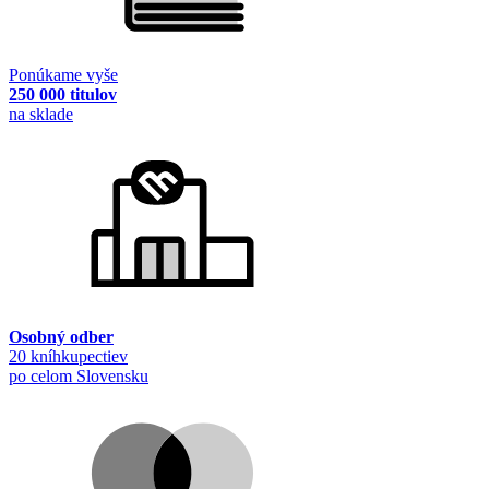
Ponúkame vyše
250 000 titulov
na sklade
Osobný odber
20 kníhkupectiev
po celom Slovensku