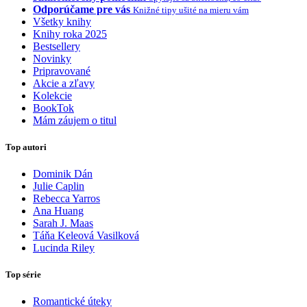
Odporúčame pre vás
Knižné tipy ušité na mieru vám
Všetky knihy
Knihy roka 2025
Bestsellery
Novinky
Pripravované
Akcie a zľavy
Kolekcie
BookTok
Mám záujem o titul
Top autori
Dominik Dán
Julie Caplin
Rebecca Yarros
Ana Huang
Sarah J. Maas
Táňa Keleová Vasilková
Lucinda Riley
Top série
Romantické úteky