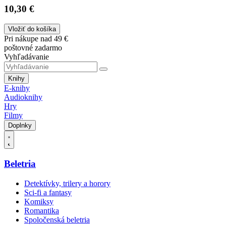
10,30 €
Vložiť do košíka
Pri nákupe nad 49 €
poštovné zadarmo
Vyhľadávanie
Knihy
E-knihy
Audioknihy
Hry
Filmy
Doplnky
Beletria
Detektívky, trilery a horory
Sci-fi a fantasy
Komiksy
Romantika
Spoločenská beletria