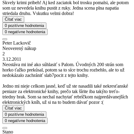
Skvely krimi pribeh! Aj ked zaciatok bol trosku pomalsi, ale potom
som uz nevedela knihu pustit z ruky. Jedna scena plna napatia
striedala druhu. Vskutku velmi dobra!
Čítať viac
0 pozitívne hodnotenia
0 negatívne hodnotenia
Peter Lackovič
Neoverený nákup
2
3.12.2011
Neostáva mi iné ako súhlasiť s Palom. Úvodných 200 strán som
horko ťažko prekúsal, potom sa to síce trochu rozbehlo, ale to už
nedokázalo zachrániť slab7pocit z tejto knihy.
Jedno mi nieje celkom jasné, keď už ste nasadili také nekresťanské
peniaze za elektronické knihy, prečo tak šírite iba takýto treťo-
triedny brak. Som sa nechal nachytať rebríčkom najpredávanejších
elektronických kníh, už si na to budem dávať pozor :(
Čítať viac
0 pozitívne hodnotenia
0 negatívne hodnotenia
Stano