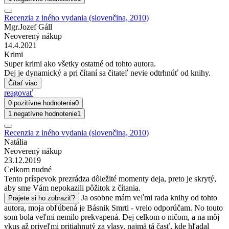
Recenzia z iného vydania (slovenčina, 2010)
Mgr.Jozef Gáll
Neoverený nákup
14.4.2021
Krimi
Super krimi ako všetky ostatné od tohto autora.
Dej je dynamický a pri čítaní sa čitateľ nevie odtrhnúť od knihy.
Čítať viac
reagovať
0 pozitívne hodnotenia
0
1 negatívne hodnotenie
1
Recenzia z iného vydania (slovenčina, 2010)
Natália
Neoverený nákup
23.12.2019
Celkom nudné
Tento príspevok prezrádza dôležité momenty deja, preto je skrytý,
aby sme Vám nepokazili pôžitok z čítania.
Ja osobne mám veľmi rada knihy od tohto
Prajete si ho zobraziť?
autora, moja obľúbená je Básnik Smrti - vrelo odporúčam. No touto
som bola veľmi nemilo prekvapená. Dej celkom o ničom, a na môj
vkus až priveľmi pritiahnutý za vlasy, najmä tá časť, kde hľadal