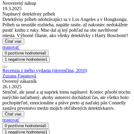
Neoverený nákup
19.3.2025
Napínavý detektívny príbeh
Detektívny príbeh odohrávajúci sa v Los Angeles a v Hongkongu.
Príbeh sa neustále rozbieha, napätie rastie, až nakoniec nedokážete
pustiť knihu z ruky. Mne dal aj iný pohľad na obe navštívené
miesta. Výborné čítanie, ako všetky detektívky s Harry Boschom!!
Čítať viac
reagovať
0 pozitívne hodnotenia
0
1 negatívne hodnotenie
1
Recenzia z iného vydania (slovenčina, 2010)
Zuzana Faganová
Overený zákazník
26.1.2025
Stručné, ale jasné a aj napriek tomu napínavé. Koniec pôsobí trochu
narýchlo načarbaný, akoby autorovi dochádzal čas, ale všetko bolo
pochopiteľné, emocionálne a práve preto aj naďalej pán Connelly
zastáva prvenstvo medzi mojich obľúbených detektívkarov.
Čítať viac
reagovať
0 pozitívne hodnotenia
0
1 negatívne hodnotenie
1