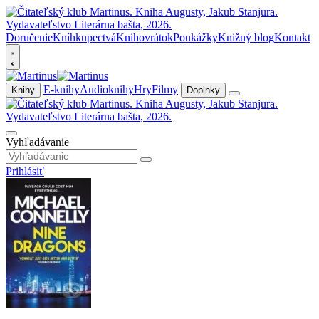
Doručenie
Kníhkupectvá
Knihovrátok
Poukážky
Knižný blog
Kontakt
E-knihy
Audioknihy
Hry
Filmy
Knihy
Doplnky
Vyhľadávanie
Prihlásiť