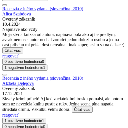
Recenzia z iného vydania (slovenčina, 2010)
Alica Szabóová
Overený zákazník
10.4.2024
Napinave ako vzdy
Moja stvrta knizka od autora, napinava bola ako aj tie predtym,
avsak nemusel autor nechal zomriet jednu dolezitu osobu a jedna
cast pribehu mi prisla dost nerealna.. inak super, tesim sa na dalsie :)
Čítať viac
reagovať
0 pozitívne hodnotenia
0
1 negatívne hodnotenie
1
Recenzia z iného vydania (slovenčina, 2010)
Alzbeta Delejova
Overený zákazník
17.12.2021
Skvely krimi pribeh! Aj ked zaciatok bol trosku pomalsi, ale potom
som uz nevedela knihu pustit z ruky. Jedna scena plna napatia
striedala druhu. Vskutku velmi dobra!
Čítať viac
reagovať
1 pozitívne hodnotenie
1
0 negatívne hodnotenia
0