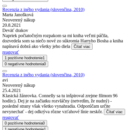
Recenzia z iného vydania (slovenčina, 2010)
Marta Janošková
Neoverený nákup
20.8.2021
Deväť drakov
Napriek počiatočným rozpakom sa mi kniha veľmi páčila,
dozvedela som sa niečo nové zo súkromia Harryho Bosha a kniha
napínavá dobrá ako všetky jeho diela
Čítať viac
reagovať
1 pozitívne hodnotenie
1
0 negatívne hodnotenia
0
Recenzia z iného vydania (slovenčina, 2010)
avi
Neoverený nákup
25.4.2021
Klasická žánrovka. Connelly sa tu inšpiroval zrejme filmom 96
hodín:). Dej je na začiatku rozvláčny (netvrdím, že nudný) -
posledné strany však všetko vynahradia. Odporúčam určite
nevynechať - dej odkrýva rôzne vzťahové línie neskôr.
Čítať viac
reagovať
0 pozitívne hodnotenia
0
1 negatívne hodnotenie
1