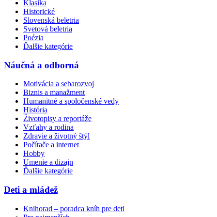
Klasika
Historické
Slovenská beletria
Svetová beletria
Poézia
Ďalšie kategórie
Náučná a odborná
Motivácia a sebarozvoj
Biznis a manažment
Humanitné a spoločenské vedy
História
Životopisy a reportáže
Vzťahy a rodina
Zdravie a životný štýl
Počítače a internet
Hobby
Umenie a dizajn
Ďalšie kategórie
Deti a mládež
Knihorad – poradca kníh pre deti