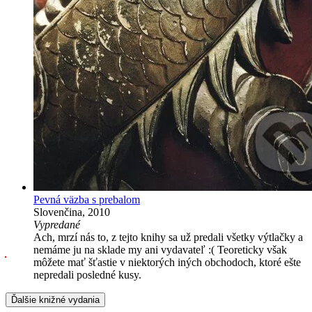
Pevná väzba s prebalom
Slovenčina, 2010
Vypredané
Ach, mrzí nás to, z tejto knihy sa už predali všetky výtlačky a
nemáme ju na sklade my ani vydavateľ :( Teoreticky však
môžete mať šťastie v niektorých iných obchodoch, ktoré ešte
nepredali posledné kusy.
Ďalšie knižné vydania