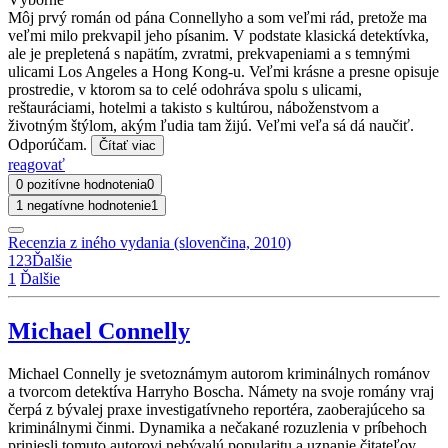
Môj prvý román od pána Connellyho a som veľmi rád, pretože ma
veľmi milo prekvapil jeho písanim. V podstate klasická detektívka,
ale je prepletená s napätím, zvratmi, prekvapeniami a s temnými
ulicami Los Angeles a Hong Kong-u. Veľmi krásne a presne opisuje
prostredie, v ktorom sa to celé odohráva spolu s ulicami,
reštauráciami, hotelmi a takisto s kultúrou, náboženstvom a
životným štýlom, akým ľudia tam žijú. Veľmi veľa sá dá naučiť.
Odporúčam.
Čítať viac
reagovať
0 pozitívne hodnotenia
0
1 negatívne hodnotenie
1
Recenzia z iného vydania (slovenčina, 2010)
1
2
3
Ďalšie
1
Ďalšie
Michael Connelly
Michael Connelly je svetoznámym autorom kriminálnych románov
a tvorcom detektíva Harryho Boscha. Námety na svoje romány vraj
čerpá z bývalej praxe investigatívneho reportéra, zaoberajúceho sa
kriminálnymi činmi. Dynamika a nečakané rozuzlenia v príbehoch
priniesli tomuto autorovi nebývalú popularitu a uznanie čitateľov