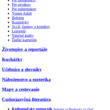
Pre najmenších
Pre prvákov
Pre pubertiakov
Young Adult
Beletria
Rozprávky
Sci-fi, fantasy a komiksy
Leporelá
Náučné knihy
Ďalšie kategórie
Životopisy a reportáže
Kuchárky
Učebnice a slovníky
Náboženstvo a ezoterika
Mapy a cestovanie
Cudzojazyčná literatúra
Knihomoľský pomocník
Spýtajte sa Sherlocka, čo čítať