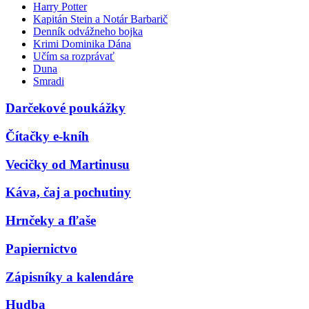
Harry Potter
Kapitán Stein a Notár Barbarič
Denník odvážneho bojka
Krimi Dominika Dána
Učím sa rozprávať
Duna
Smradi
Darčekové poukážky
Čítačky e-kníh
Vecičky od Martinusu
Káva, čaj a pochutiny
Hrnčeky a fľaše
Papiernictvo
Zápisníky a kalendáre
Hudba