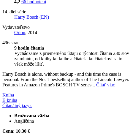
4,2
66 hodnotení
14. diel série
Harry Bosch (EN)
Vydavateľstvo
Orion
, 2014
496 strán
9 hodín čítania
Vychádzame z priemerného údaju o rýchlosti čítania 230 slov
za minútu, od knihy ku knihe a čitateľa ku čitateľovi sa to
však môže líšiť.
Harry Bosch is alone, without backup - and this time the case is
personal. From the No. 1 bestselling author of The Lincoln Lawyer.
Features in Amazon Prime's BOSCH TV series...
Čítať viac
Kniha
E-kniha
Čítaná
iný jazyk
Brožovaná väzba
Angličtina
Cena:
10,30 €