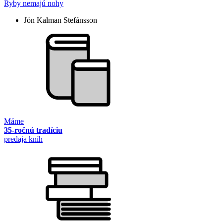
Ryby nemajú nohy
Jón Kalman Stefánsson
Máme
35-ročnú tradíciu
predaja kníh