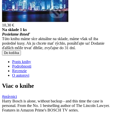
10,30 €
Na sklade 1 ks
Posielame ihneď
Túto knihu máme síce aktuálne na sklade, máme však už iba
posledné kusy. Ak ju chcete mať rýchlo, ponáhľajte sa! Dodanie
ďalších môže trvať dlhšie, zvyčajne do 31 dní.
Do košíka
Popis knihy
Podrobnosti
Recenzie
O autorovi
Viac o knihe
#právnici
Harry Bosch is alone, without backup - and this time the case is
personal. From the No. 1 bestselling author of The Lincoln Lawyer.
Features in Amazon Prime's BOSCH TV series.