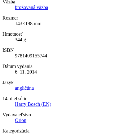
Väzba
brožovaná väzba
Rozmer
143×198 mm
Hmotnosť
344 g
ISBN
9781409155744
Dátum vydania
6. 11. 2014
Jazyk
angličtina
14. diel série
Harry Bosch (EN)
Vydavateľstvo
Orion
Kategorizácia