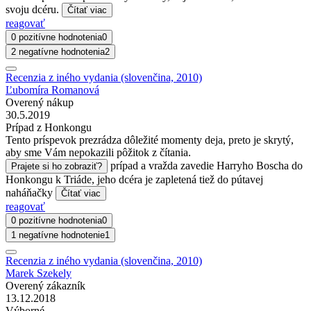
svoju dcéru.
Čítať viac
reagovať
0 pozitívne hodnotenia
0
2 negatívne hodnotenia
2
Recenzia z iného vydania (slovenčina, 2010)
Ľubomíra Romanová
Overený nákup
30.5.2019
Prípad z Honkongu
Tento príspevok prezrádza dôležité momenty deja, preto je skrytý,
aby sme Vám nepokazili pôžitok z čítania.
prípad a vražda zavedie Harryho Boscha do
Prajete si ho zobraziť?
Honkongu k Triáde, jeho dcéra je zapletená tiež do pútavej
naháňačky
Čítať viac
reagovať
0 pozitívne hodnotenia
0
1 negatívne hodnotenie
1
Recenzia z iného vydania (slovenčina, 2010)
Marek Szekely
Overený zákazník
13.12.2018
Výborné