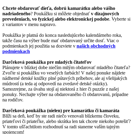
Chcete obdarovať dieťa, dobrú kamarátku alebo vášho
nadriadeného
? Poukážku si môžete objednať
v dizajnových
prevedeniach, vo fyzickej alebo elektronickej podobe
. Vyberte si
z variantov v menu napravo.
Poukážka je platná do konca nasledujúceho kalendárneho roka,
takže času na výber bude mať obdarovaný určite dosť. Viac o
podmienkach jej použitia sa dozviete v
našich obchodných
podmienkach
Darčeková poukážka pre mladých čitateľov
Plánujete v blízkej dobe niečím milým obdarovať mladého čitateľa?
Zvoľte si poukážku vo veselých farbách! V našej ponuke nájdete
nádherné detské knižky plné pútavých príbehov, ale aj všelijakých
múdrostí (a teda aj odpovedí na zvedavé detské otázky).
Samozrejme, za úvahu stojí aj niektorá z hier či puzzle z našej
ponuky. Nechajte výber na obdarovaného či obdarovanú, prípadne
na rodičov.
Darčeková poukážka (nielen) pre kamarátku či kamaráta
Blíži sa deň, keď by ste radi niečo venovali blízkemu človeku,
priateľovi či priateľke, alebo skrátka len tak chcete niekoho potešiť?
V tomto ušľachtilom rozhodnutí sa radi staneme vaším tajným
spojencom!