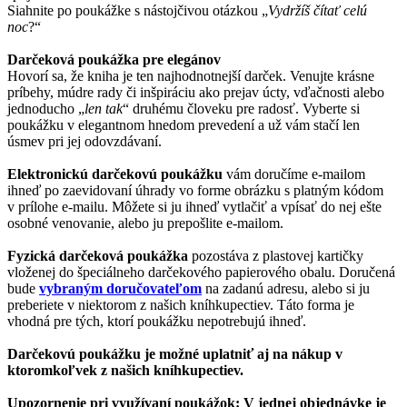
Siahnite po poukážke s nástojčivou otázkou „
Vydržíš čítať celú
noc
?“
Darčeková poukážka pre elegánov
Hovorí sa, že kniha je ten najhodnotnejší darček. Venujte krásne
príbehy, múdre rady či inšpiráciu ako prejav úcty, vďačnosti alebo
jednoducho „
len tak
“ druhému človeku pre radosť. Vyberte si
poukážku v elegantnom hnedom prevedení a už vám stačí len
úsmev pri jej odovzdávaní.
Elektronickú darčekovú poukážku
vám doručíme e-mailom
ihneď po zaevidovaní úhrady vo forme obrázku s platným kódom
v prílohe e-mailu. Môžete si ju ihneď vytlačiť a vpísať do nej ešte
osobné venovanie, alebo ju prepošlite e-mailom.
Fyzická darčeková poukážka
pozostáva z plastovej kartičky
vloženej do špeciálneho darčekového papierového obalu. Doručená
bude
vybraným doručovateľom
na zadanú adresu, alebo si ju
preberiete v niektorom z našich kníhkupectiev. Táto forma je
vhodná pre tých, ktorí poukážku nepotrebujú ihneď.
Darčekovú poukážku je možné uplatniť aj na nákup v
ktoromkoľvek z našich kníhkupectiev.
Upozornenie pri využívaní poukážok: V jednej objednávke je