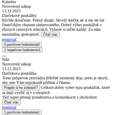
Katarína
Neoverený nákup
13.12.2023
Darčekové poukážky
Rýchle doručenie. Pekný dizajn. Skvelý darček ak si nie ste istí
čitateľským vkusom obdarovaného. Dobrý výber poukážok v
rôznych cenových reláciách. Vyberie si určite každý. Za mňa
maximálna spokojnosť.
Čítať viac
reagovať
0 pozitívne hodnotenia
0
1 negatívne hodnotenie
1
Niki
Neoverený nákup
13.12.2023
Darčekova poukážka
Tento príspevok prezrádza dôležité momenty deja, preto je skrytý,
aby sme Vám nepokazili pôžitok z čítania.
Celkom dobry vyber typu poukažok, ktoré
Prajete si ho zobraziť?
sa dajú využiť aj v e-shopoch
Tiež super pristup poradenstva a komunikacie s obchodom
Čítať viac
reagovať
1 pozitívne hodnotenie
1