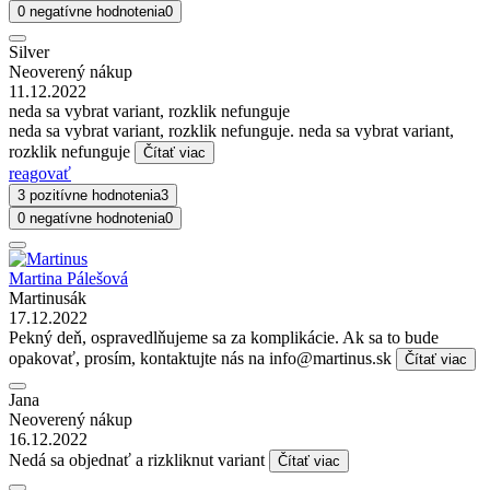
0 negatívne hodnotenia
0
Silver
Neoverený nákup
11.12.2022
neda sa vybrat variant, rozklik nefunguje
neda sa vybrat variant, rozklik nefunguje. neda sa vybrat variant,
rozklik nefunguje
Čítať viac
reagovať
3 pozitívne hodnotenia
3
0 negatívne hodnotenia
0
Martina Pálešová
Martinusák
17.12.2022
Pekný deň, ospravedlňujeme sa za komplikácie. Ak sa to bude
opakovať, prosím, kontaktujte nás na info@martinus.sk
Čítať viac
Jana
Neoverený nákup
16.12.2022
Nedá sa objednať a rizkliknut variant
Čítať viac