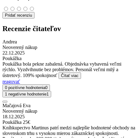
Pridať recenziu
Recenzie čitateľov
Andrea
Neoverený nákup
22.12.2025
Poukážka
Poukážka bola pekne zabalená. Objednávka vybavená veľmi
rýchlo. Vyzdvihnutie bez problémov. Personál veľmi milý a
ústretový. 109% spokojnosť
Čítať viac
reagovať
0 pozitívne hodnotenia
0
1 negatívne hodnotenie
1
Mačajová Eva
Neoverený nákup
18.12.2025
Poukážka 25€
Kníhkupectvo Martinus patrí medzi najlepšie hodnotené obchody na
slovenskom trhu s vysokou mierou zákazníckej spokojnosti.