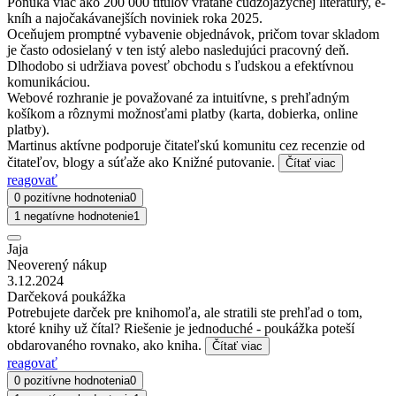
Ponúka viac ako 200 000 titulov vrátane cudzojazyčnej literatúry, e-
kníh a najočakávanejších noviniek roka 2025.
Oceňujem promptné vybavenie objednávok, pričom tovar skladom
je často odosielaný v ten istý alebo nasledujúci pracovný deň.
Dlhodobo si udržiava povesť obchodu s ľudskou a efektívnou
komunikáciou.
Webové rozhranie je považované za intuitívne, s prehľadným
košíkom a rôznymi možnosťami platby (karta, dobierka, online
platby).
Martinus aktívne podporuje čitateľskú komunitu cez recenzie od
čitateľov, blogy a súťaže ako Knižné putovanie.
Čítať viac
reagovať
0 pozitívne hodnotenia
0
1 negatívne hodnotenie
1
Jaja
Neoverený nákup
3.12.2024
Darčeková poukážka
Potrebujete darček pre knihomoľa, ale stratili ste prehľad o tom,
ktoré knihy už čítal? Riešenie je jednoduché - poukážka poteší
obdarovaného rovnako, ako kniha.
Čítať viac
reagovať
0 pozitívne hodnotenia
0