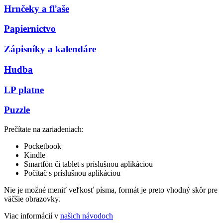
Hrnčeky a fľaše
Papiernictvo
Zápisníky a kalendáre
Hudba
LP platne
Puzzle
Prečítate na zariadeniach:
Pocketbook
Kindle
Smartfón či tablet s príslušnou aplikáciou
Počítač s príslušnou aplikáciou
Nie je možné meniť veľkosť písma, formát je preto vhodný skôr pre
väčšie obrazovky.
Viac informácií v
našich návodoch