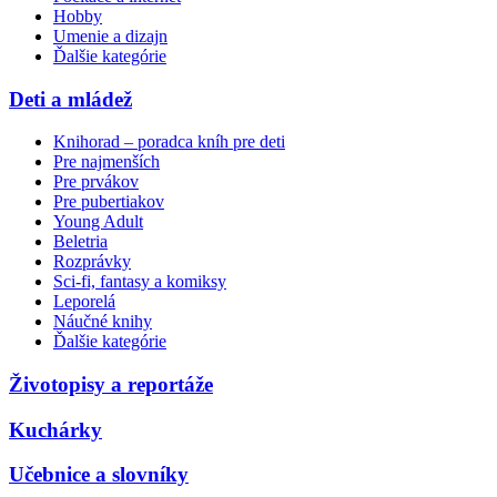
Hobby
Umenie a dizajn
Ďalšie kategórie
Deti a mládež
Knihorad – poradca kníh pre deti
Pre najmenších
Pre prvákov
Pre pubertiakov
Young Adult
Beletria
Rozprávky
Sci-fi, fantasy a komiksy
Leporelá
Náučné knihy
Ďalšie kategórie
Životopisy a reportáže
Kuchárky
Učebnice a slovníky