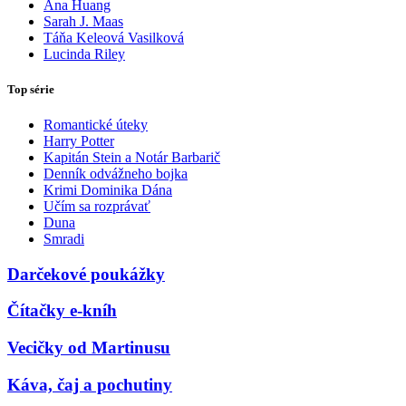
Ana Huang
Sarah J. Maas
Táňa Keleová Vasilková
Lucinda Riley
Top série
Romantické úteky
Harry Potter
Kapitán Stein a Notár Barbarič
Denník odvážneho bojka
Krimi Dominika Dána
Učím sa rozprávať
Duna
Smradi
Darčekové poukážky
Čítačky e-kníh
Vecičky od Martinusu
Káva, čaj a pochutiny