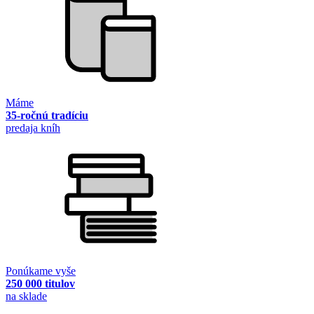
Máme
35-ročnú tradíciu
predaja kníh
Ponúkame vyše
250 000 titulov
na sklade