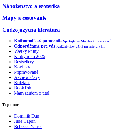
Náboženstvo a ezoterika
Mapy a cestovanie
Cudzojazyčná literatúra
Knihomoľský pomocník
Spýtajte sa Sherlocka, čo čítať
Odporúčame pre vás
Knižné tipy ušité na mieru vám
Všetky knihy
Knihy roka 2025
Bestsellery
Novinky
Pripravované
Akcie a zľavy
Kolekcie
BookTok
Mám záujem o titul
Top autori
Dominik Dán
Julie Caplin
Rebecca Yarros