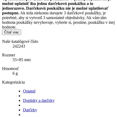
možné uplatniť iba jednu darčekovú poukážku a to
jednorazovo. Darčekovú poukážku nie je možné uplatňovať
postupne.
Ak teda niekomu darujete 3 darčekové poukážky, je
potrebné, aby si vytvoril 3 samostatné objednávky. Ak vám táto
hodnota poukážky nevyhovuje, vyberte si, prosíme, poukážku v inej
hodnote.
Čítať viac
Naše katalógové číslo
242243
Rozmer
55×85 mm
Hmotnosť
6 g
Kategorizácia
Ostatné
Doplnky a darčeky
Darčeky