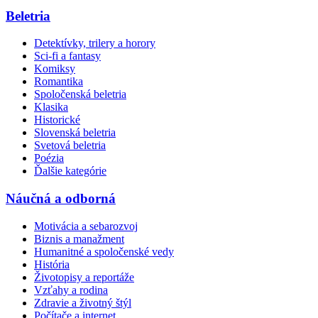
Beletria
Detektívky, trilery a horory
Sci-fi a fantasy
Komiksy
Romantika
Spoločenská beletria
Klasika
Historické
Slovenská beletria
Svetová beletria
Poézia
Ďalšie kategórie
Náučná a odborná
Motivácia a sebarozvoj
Biznis a manažment
Humanitné a spoločenské vedy
História
Životopisy a reportáže
Vzťahy a rodina
Zdravie a životný štýl
Počítače a internet