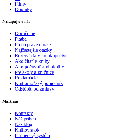
Filmy
Doplnky
Nakupujte u nás
Doručenie
Platba
Prečo práve u nás?
Najčastejšie otázky
Rezervácia v kníhkupectve
Ako čítať e-knihy
Ako počúvať audioknihy
Pre školy a knižnice
Reklamácie
Knihomoľský pomocník
Odstúpiť od zmluvy
Martinus
Kontakty
Náš príbeh
Náš blog
Knihovrátok
Partnerský systém