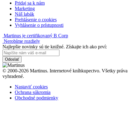
Pridaj sa k nám
Marketing
Náš labák
Prehlásenie o cookies
Vyhlásenie o prístupnosti
Martinus je certifikovaný B Corp
Nerobíme rozdiely
Najlepšie novinky sú tie knižné. Získajte ich ako prví:
Odoslať
© 2000-2026 Martinus. Internetové kníhkupectvo. Všetky práva
vyhradené.
Nastaviť cookies
Ochrana súkromia
Obchodné podmienky