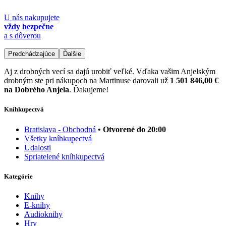
U nás nakupujete
vždy bezpečne
a s dôverou
Predchádzajúce
Ďalšie
Aj z drobných vecí sa dajú urobiť veľké. Vďaka vašim Anjelským
drobným ste pri nákupoch na Martinuse darovali už
1 501 846,00 €
na Dobrého Anjela
. Ďakujeme!
Kníhkupectvá
Bratislava - Obchodná
• Otvorené do 20:00
Všetky kníhkupectvá
Udalosti
Spriatelené kníhkupectvá
Kategórie
Knihy
E-knihy
Audioknihy
Hry