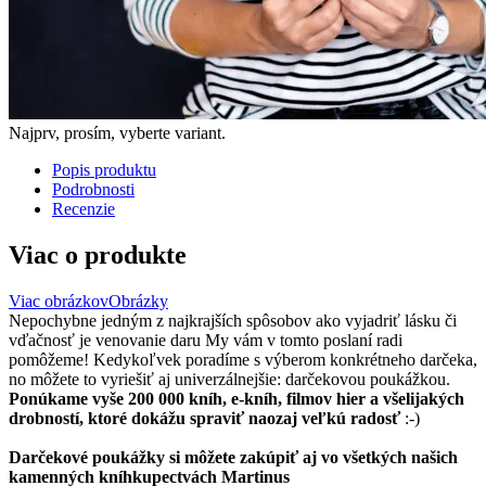
Najprv, prosím, vyberte variant.
Popis produktu
Podrobnosti
Recenzie
Viac o produkte
Viac obrázkov
Obrázky
Nepochybne jedným z najkrajších spôsobov ako vyjadriť lásku či
vďačnosť je venovanie daru My vám v tomto poslaní radi
pomôžeme! Kedykoľvek poradíme s výberom konkrétneho darčeka,
no môžete to vyriešiť aj univerzálnejšie: darčekovou poukážkou.
Ponúkame vyše 200 000 kníh, e-kníh, filmov hier a všelijakých
drobností, ktoré dokážu spraviť naozaj veľkú radosť
:-)
Darčekové poukážky si môžete zakúpiť aj vo všetkých našich
kamenných kníhkupectvách Martinus