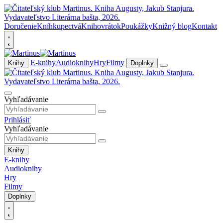
Doručenie
Kníhkupectvá
Knihovrátok
Poukážky
Knižný blog
Kontakt
E-knihy
Audioknihy
Hry
Filmy
Knihy
Doplnky
Vyhľadávanie
Prihlásiť
Vyhľadávanie
Knihy
E-knihy
Audioknihy
Hry
Filmy
Doplnky