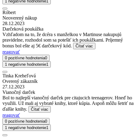
1 negatívne hodnotenie
1
Róbert
Neoverený nákup
28.12.2023
Darčeková poukážka
Vzhľadom na to, že dcéra s manželkou v Martinuse nakupujú
pravidelne, rozhodol som sa potešiť ich poukážkami. Príjemný
bonus bol ešte aj 5€ darčekový kód.
Čítať viac
reagovať
0 pozitívne hodnotenia
0
1 negatívne hodnotenie
1
Tinka Kreheľová
Overený zákazník
27.12.2023
Vianočný darček
Bol to najlepší vianočný darček pre citajucich teenagerov. Hneď ho
využili. Už mali aj vybraté knihy, ktoré kúpia. Aspoň môžu šetriť na
ďalšie knihy.
Čítať viac
reagovať
0 pozitívne hodnotenia
0
1 negatívne hodnotenie
1