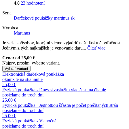
4,8
23 hodnotení
Séria
Darčekové poukážky martinus.sk
Výrobca
Martinus
Je veľa spôsobov, ktorými vieme vyjadriť našu lásku či vďačnosť.
Jedným z tých najkrajších je venovanie daru...
Čítať viac
Cena:
od 25,00 €
Najprv, prosím, vyberte variant.
Vybrať variant
Elektronická darčeková poukážka
okamžite na stiahnutie
25,00 €
Fyzická poukážka - Dnes si zaslúžim viac času na čítanie
posielame do troch dní
25,00 €
Fyzická poukážka - Jednotkou šťastia je počet prečítaných strán
posielame do troch dní
25,00 €
Fyzická poukážka - Vianočná
posielame do troch dní