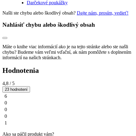
Darčekové poukážky
Našli ste chybu alebo škodlivý obsah?
Dajte nám, prosím, vedieť!
Nahlásiť chybu alebo škodlivý obsah
Máte o knihe viac informácií ako je na tejto stránke alebo ste našli
chybu? Budeme vám veľmi vďační, ak nám pomôžete s doplnením
informácií na našich stránkach.
Hodnotenia
4,8
/ 5
23 hodnotení
6
0
0
0
1
Ako sa páčil produkt vám?