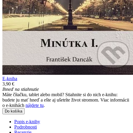
E-kniha
3,90 €
Ihneď na stiahnutie
Máte čítačku, tablet alebo mobil? Stiahnite si do nich e-knihu:
budete ju mať hneď a ešte aj ušetríte život stromom. Viac informácii
o e-knihách
nájdete tu
.
Do košíka
Popis e-knihy
Podrobnosti
Recenzie