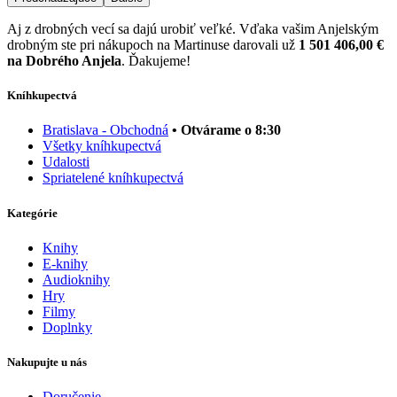
Aj z drobných vecí sa dajú urobiť veľké. Vďaka vašim Anjelským
drobným ste pri nákupoch na Martinuse darovali už
1 501 406,00 €
na Dobrého Anjela
. Ďakujeme!
Kníhkupectvá
Bratislava - Obchodná
• Otvárame o 8:30
Všetky kníhkupectvá
Udalosti
Spriatelené kníhkupectvá
Kategórie
Knihy
E-knihy
Audioknihy
Hry
Filmy
Doplnky
Nakupujte u nás
Doručenie