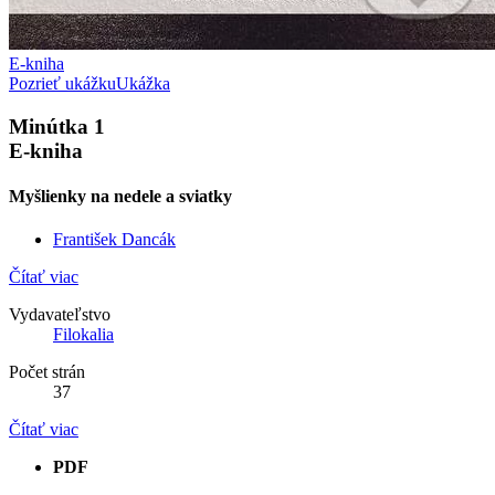
E-kniha
Pozrieť ukážku
Ukážka
Minútka 1
E-kniha
Myšlienky na nedele a sviatky
František Dancák
Čítať viac
Vydavateľstvo
Filokalia
Počet strán
37
Čítať viac
PDF