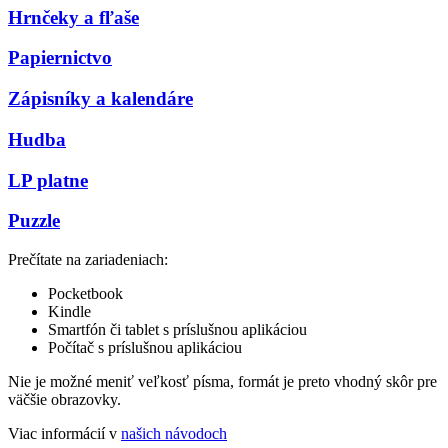
Hrnčeky a fľaše
Papiernictvo
Zápisníky a kalendáre
Hudba
LP platne
Puzzle
Prečítate na zariadeniach:
Pocketbook
Kindle
Smartfón či tablet s príslušnou aplikáciou
Počítač s príslušnou aplikáciou
Nie je možné meniť veľkosť písma, formát je preto vhodný skôr pre
väčšie obrazovky.
Viac informácií v
našich návodoch