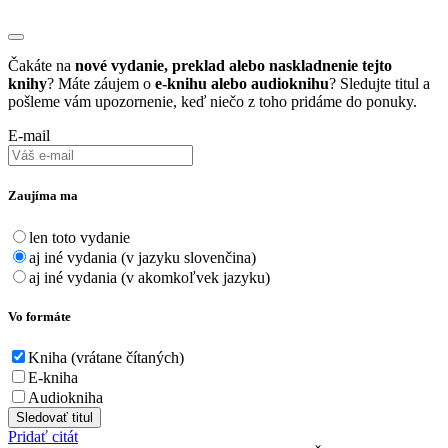
Čakáte na
nové vydanie, preklad alebo naskladnenie tejto
knihy
? Máte záujem o
e-knihu alebo audioknihu
? Sledujte titul a
pošleme vám upozornenie, keď niečo z toho pridáme do ponuky.
E-mail
Zaujíma ma
len toto vydanie
aj iné vydania (v jazyku slovenčina)
aj iné vydania (v akomkoľvek jazyku)
Vo formáte
Kniha (vrátane čítaných)
E-kniha
Audiokniha
Sledovať titul
Pridať citát