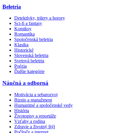
Beletria
Detektívky, trilery a horory
Sci-fi a fantasy
Komiksy
Romantika
Spoločenská beletria
Klasika
Historické
Slovenská beletria
Svetová beletria
Poézia
Ďalšie kategórie
Náučná a odborná
Motivácia a sebarozvoj
Biznis a manažment
Humanitné a spoločenské vedy
História
Životopisy a reportáže
Vzťahy a rodina
Zdravie a životný štýl
Počítače a internet