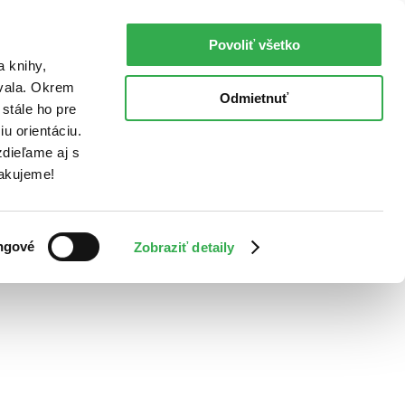
Povoliť všetko
a knihy,
ovala. Okrem
Odmietnuť
stále ho pre
u orientáciu.
dieľame aj s
Ďakujeme!
ngové
Zobraziť detaily