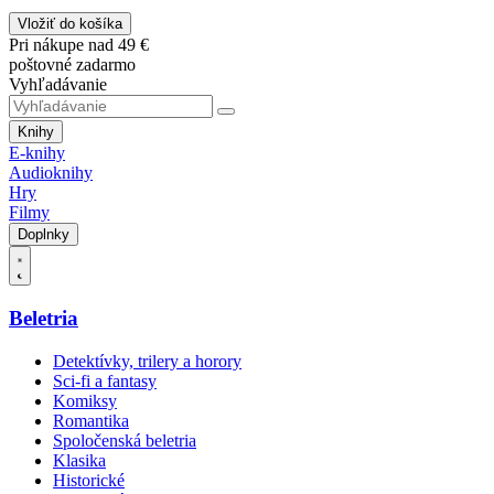
Vložiť do košíka
Pri nákupe nad 49 €
poštovné zadarmo
Vyhľadávanie
Knihy
E-knihy
Audioknihy
Hry
Filmy
Doplnky
Beletria
Detektívky, trilery a horory
Sci-fi a fantasy
Komiksy
Romantika
Spoločenská beletria
Klasika
Historické