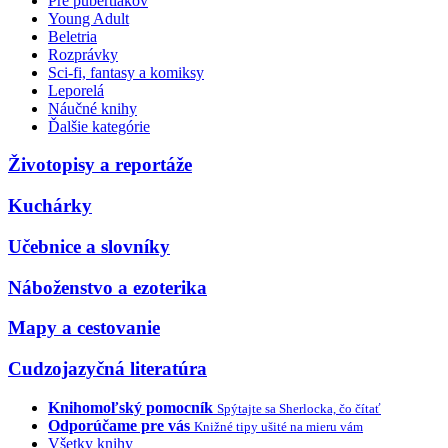
Pre pubertiakov
Young Adult
Beletria
Rozprávky
Sci-fi, fantasy a komiksy
Leporelá
Náučné knihy
Ďalšie kategórie
Životopisy a reportáže
Kuchárky
Učebnice a slovníky
Náboženstvo a ezoterika
Mapy a cestovanie
Cudzojazyčná literatúra
Knihomoľský pomocník
Spýtajte sa Sherlocka, čo čítať
Odporúčame pre vás
Knižné tipy ušité na mieru vám
Všetky knihy