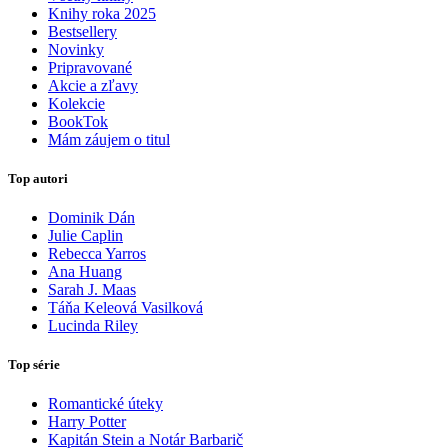
Knihy roka 2025
Bestsellery
Novinky
Pripravované
Akcie a zľavy
Kolekcie
BookTok
Mám záujem o titul
Top autori
Dominik Dán
Julie Caplin
Rebecca Yarros
Ana Huang
Sarah J. Maas
Táňa Keleová Vasilková
Lucinda Riley
Top série
Romantické úteky
Harry Potter
Kapitán Stein a Notár Barbarič