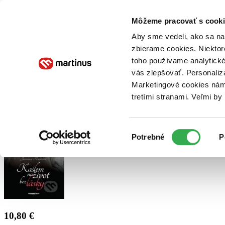
Doručenie
Kníhkupectvá
Knihovrátok
Poukážky
Knižný blog
Kontakt
Môžeme pracovať s cooki
Aby sme vedeli, ako sa na 
zbierame cookies. Niektor
E-knihy
Audioknihy
Hry
Filmy
Knihy
Doplnky
toho používame analytické
vás zlepšovať. Personaliz
Vyhľadávanie
Marketingové cookies nám 
tretími stranami. Veľmi b
Prihlásiť
Výber
Potrebné
P
súhlasu
10,80 €