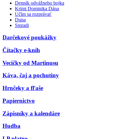
Denník odvážneho bojka
Krimi Dominika Dána
Učím sa rozprávať
Duna
Smradi
Darčekové poukážky
Čítačky e-kníh
Vecičky od Martinusu
Káva, čaj a pochutiny
Hrnčeky a fľaše
Papiernictvo
Zápisníky a kalendáre
Hudba
LP platne