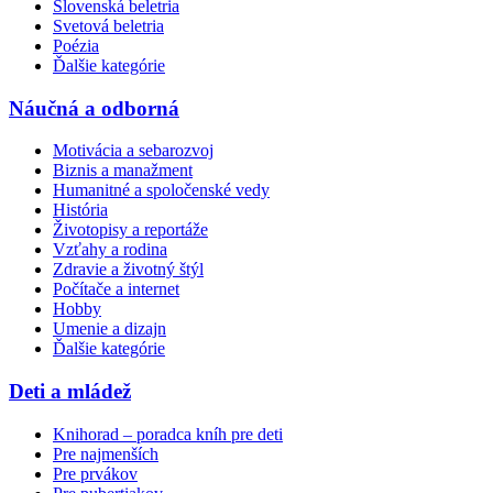
Slovenská beletria
Svetová beletria
Poézia
Ďalšie kategórie
Náučná a odborná
Motivácia a sebarozvoj
Biznis a manažment
Humanitné a spoločenské vedy
História
Životopisy a reportáže
Vzťahy a rodina
Zdravie a životný štýl
Počítače a internet
Hobby
Umenie a dizajn
Ďalšie kategórie
Deti a mládež
Knihorad – poradca kníh pre deti
Pre najmenších
Pre prvákov