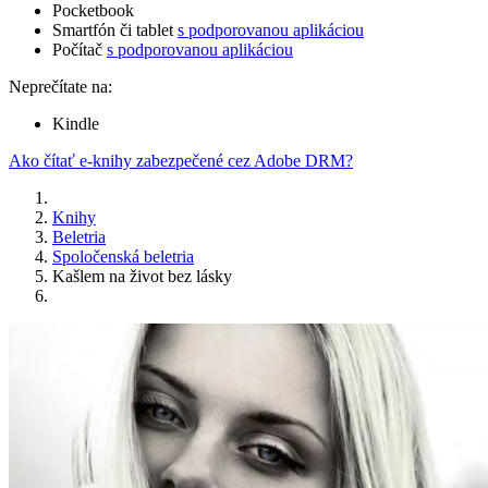
Pocketbook
Smartfón či tablet
s podporovanou aplikáciou
Počítač
s podporovanou aplikáciou
Neprečítate na:
Kindle
Ako čítať e-knihy zabezpečené cez Adobe DRM?
Knihy
Beletria
Spoločenská beletria
Kašlem na život bez lásky