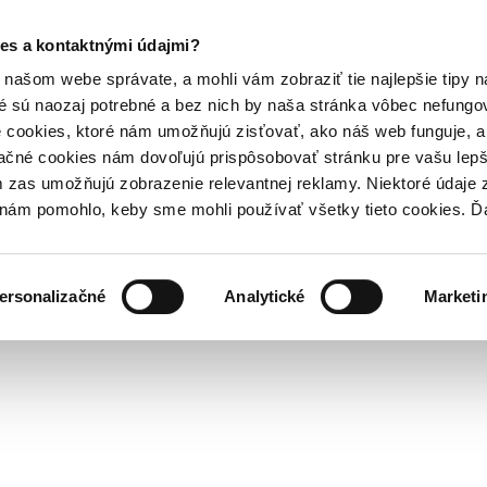
es a kontaktnými údajmi?
našom webe správate, a mohli vám zobraziť tie najlepšie tipy n
é sú naozaj potrebné a bez nich by naša stránka vôbec nefung
 cookies, ktoré nám umožňujú zisťovať, ako náš web funguje, a 
ačné cookies nám dovoľujú prispôsobovať stránku pre vašu lepši
zas umožňujú zobrazenie relevantnej reklamy. Niektoré údaje z
y nám pomohlo, keby sme mohli používať všetky tieto cookies. 
ersonalizačné
Analytické
Marketi