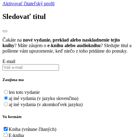
Aktivovať čitateľský profil
Sledovať titul
Čakáte na
nové vydanie, preklad alebo naskladnenie tejto
knihy
? Máte záujem o
e-knihu alebo audioknihu
? Sledujte titul a
pošleme vám upozornenie, keď niečo z toho pridáme do ponuky.
E-mail
Zaujíma ma
len toto vydanie
aj iné vydania (v jazyku slovenčina)
aj iné vydania (v akomkoľvek jazyku)
Vo formáte
Kniha (vrátane čítaných)
E-kniha