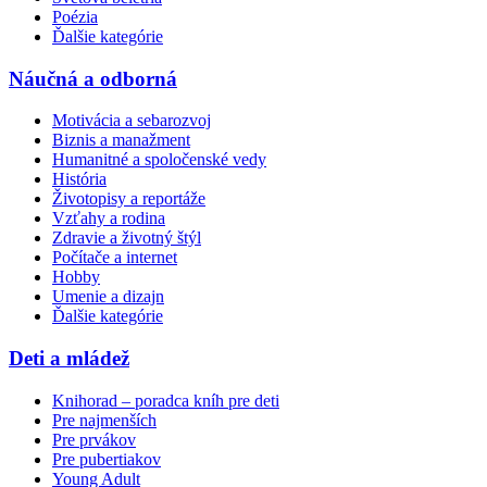
Poézia
Ďalšie kategórie
Náučná a odborná
Motivácia a sebarozvoj
Biznis a manažment
Humanitné a spoločenské vedy
História
Životopisy a reportáže
Vzťahy a rodina
Zdravie a životný štýl
Počítače a internet
Hobby
Umenie a dizajn
Ďalšie kategórie
Deti a mládež
Knihorad – poradca kníh pre deti
Pre najmenších
Pre prvákov
Pre pubertiakov
Young Adult