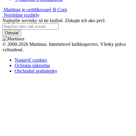
Martinus je certifikovaný B Corp
Nerobíme rozdiely
Najlepšie novinky sú tie knižné. Získajte ich ako prví:
Odoslať
© 2000-2026 Martinus. Internetové kníhkupectvo. Všetky práva
vyhradené.
Nastaviť cookies
Ochrana súkromia
Obchodné podmienky