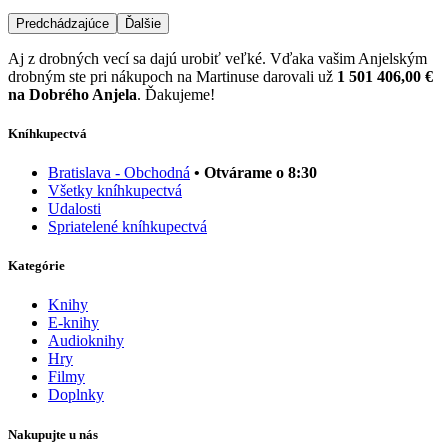
Predchádzajúce
Ďalšie
Aj z drobných vecí sa dajú urobiť veľké. Vďaka vašim Anjelským
drobným ste pri nákupoch na Martinuse darovali už
1 501 406,00 €
na Dobrého Anjela
. Ďakujeme!
Kníhkupectvá
Bratislava - Obchodná
• Otvárame o 8:30
Všetky kníhkupectvá
Udalosti
Spriatelené kníhkupectvá
Kategórie
Knihy
E-knihy
Audioknihy
Hry
Filmy
Doplnky
Nakupujte u nás