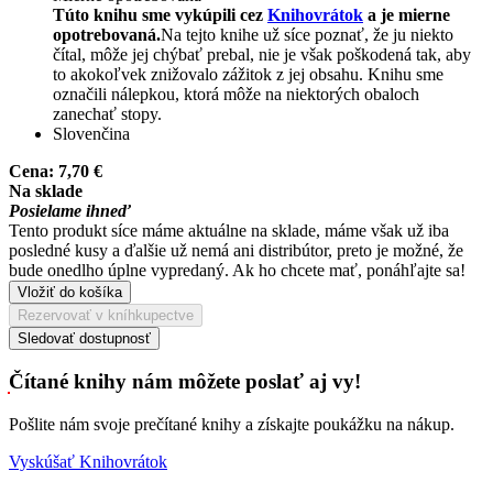
Túto knihu sme vykúpili cez
Knihovrátok
a je mierne
opotrebovaná.
Na tejto knihe už síce poznať, že ju niekto
čítal, môže jej chýbať prebal, nie je však poškodená tak, aby
to akokoľvek znižovalo zážitok z jej obsahu. Knihu sme
označili nálepkou, ktorá môže na niektorých obaloch
zanechať stopy.
Slovenčina
Cena:
7,70 €
Na sklade
Posielame ihneď
Tento produkt síce máme aktuálne na sklade, máme však už iba
posledné kusy a ďalšie už nemá ani distribútor, preto je možné, že
bude onedlho úplne vypredaný. Ak ho chcete mať, ponáhľajte sa!
Vložiť do košíka
Rezervovať v kníhkupectve
Sledovať dostupnosť
Čítané knihy nám môžete poslať aj vy!
Pošlite nám svoje prečítané knihy a získajte poukážku na nákup.
Vyskúšať Knihovrátok