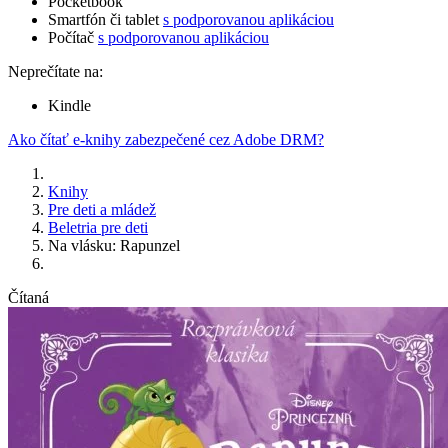
Pocketbook
Smartfón či tablet
s podporovanou aplikáciou
Počítač
s podporovanou aplikáciou
Neprečítate na:
Kindle
Ako čítať e-knihy zabezpečené cez Adobe DRM?
Knihy
Pre deti a mládež
Beletria pre deti
Na vlásku: Rapunzel
Čítaná