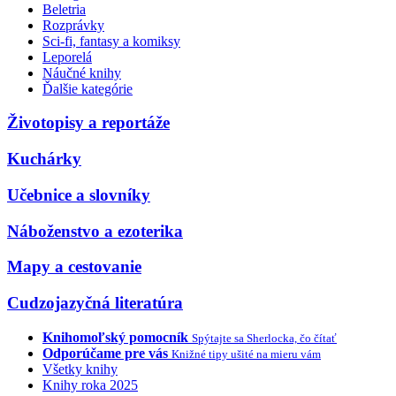
Beletria
Rozprávky
Sci-fi, fantasy a komiksy
Leporelá
Náučné knihy
Ďalšie kategórie
Životopisy a reportáže
Kuchárky
Učebnice a slovníky
Náboženstvo a ezoterika
Mapy a cestovanie
Cudzojazyčná literatúra
Knihomoľský pomocník
Spýtajte sa Sherlocka, čo čítať
Odporúčame pre vás
Knižné tipy ušité na mieru vám
Všetky knihy
Knihy roka 2025