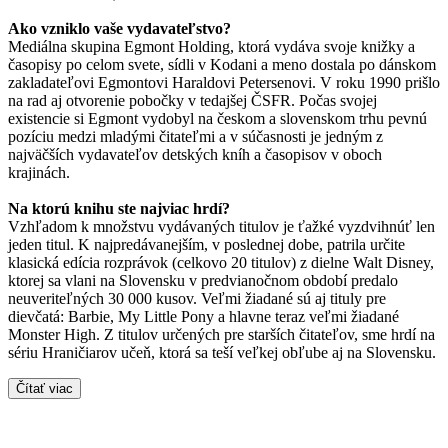
Ako vzniklo vaše vydavateľstvo?
Mediálna skupina Egmont Holding, ktorá vydáva svoje knižky a
časopisy po celom svete, sídli v Kodani a meno dostala po dánskom
zakladateľovi Egmontovi Haraldovi Petersenovi. V roku 1990 prišlo
na rad aj otvorenie pobočky v tedajšej ČSFR. Počas svojej
existencie si Egmont vydobyl na českom a slovenskom trhu pevnú
pozíciu medzi mladými čitateľmi a v súčasnosti je jedným z
najväčších vydavateľov detských kníh a časopisov v oboch
krajinách.
Na ktorú knihu ste najviac hrdí?
Vzhľadom k množstvu vydávaných titulov je ťažké vyzdvihnúť len
jeden titul. K najpredávanejším, v poslednej dobe, patrila určite
klasická edícia rozprávok (celkovo 20 titulov) z dielne Walt Disney,
ktorej sa vlani na Slovensku v predvianočnom období predalo
neuveriteľných 30 000 kusov. Veľmi žiadané sú aj tituly pre
dievčatá: Barbie, My Little Pony a hlavne teraz veľmi žiadané
Monster High. Z titulov určených pre starších čitateľov, sme hrdí na
sériu Hraničiarov učeň, ktorá sa teší veľkej obľube aj na Slovensku.
Čítať viac