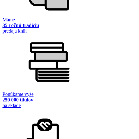
Máme
35-ročnú tradíciu
predaja kníh
Ponúkame vyše
250 000 titulov
na sklade