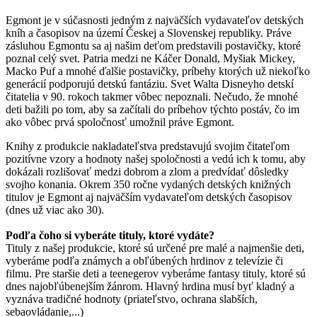
Egmont je v súčasnosti jedným z najväčších vydavateľov detských
kníh a časopisov na území Českej a Slovenskej republiky. Práve
zásluhou Egmontu sa aj našim deťom predstavili postavičky, ktoré
poznal celý svet. Patria medzi ne Káčer Donald, Myšiak Mickey,
Macko Puf a mnohé ďalšie postavičky, príbehy ktorých už niekoľko
generácií podporujú detskú fantáziu. Svet Walta Disneyho detskí
čitatelia v 90. rokoch takmer vôbec nepoznali. Nečudo, že mnohé
deti bažili po tom, aby sa začítali do príbehov týchto postáv, čo im
ako vôbec prvá spoločnosť umožnil práve Egmont.
Knihy z produkcie nakladateľstva predstavujú svojim čitateľom
pozitívne vzory a hodnoty našej spoločnosti a vedú ich k tomu, aby
dokázali rozlišovať medzi dobrom a zlom a predvídať dôsledky
svojho konania. Okrem 350 ročne vydaných detských knižných
titulov je Egmont aj najväčším vydavateľom detských časopisov
(dnes už viac ako 30).
Podľa čoho si vyberáte tituly, ktoré vydáte?
Tituly z našej produkcie, ktoré sú určené pre malé a najmenšie deti,
vyberáme podľa známych a obľúbených hrdinov z televízie či
filmu. Pre staršie deti a teenegerov vyberáme fantasy tituly, ktoré sú
dnes najobľúbenejším žánrom. Hlavný hrdina musí byť kladný a
vyznáva tradičné hodnoty (priateľstvo, ochrana slabších,
sebaovládanie,...)