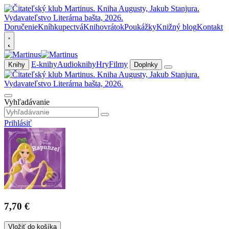
Doručenie
Kníhkupectvá
Knihovrátok
Poukážky
Knižný blog
Kontakt
E-knihy
Audioknihy
Hry
Filmy
Knihy
Doplnky
Vyhľadávanie
Prihlásiť
7,70 €
Vložiť do košíka