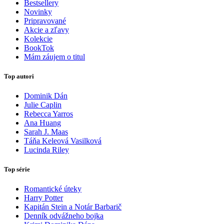
Bestsellery
Novinky
Pripravované
Akcie a zľavy
Kolekcie
BookTok
Mám záujem o titul
Top autori
Dominik Dán
Julie Caplin
Rebecca Yarros
Ana Huang
Sarah J. Maas
Táňa Keleová Vasilková
Lucinda Riley
Top série
Romantické úteky
Harry Potter
Kapitán Stein a Notár Barbarič
Denník odvážneho bojka