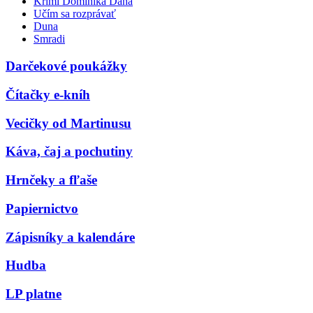
Krimi Dominika Dána
Učím sa rozprávať
Duna
Smradi
Darčekové poukážky
Čítačky e-kníh
Vecičky od Martinusu
Káva, čaj a pochutiny
Hrnčeky a fľaše
Papiernictvo
Zápisníky a kalendáre
Hudba
LP platne