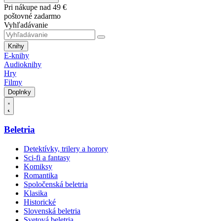
Pri nákupe nad 49 €
poštovné zadarmo
Vyhľadávanie
Knihy
E-knihy
Audioknihy
Hry
Filmy
Doplnky
Beletria
Detektívky, trilery a horory
Sci-fi a fantasy
Komiksy
Romantika
Spoločenská beletria
Klasika
Historické
Slovenská beletria
Svetová beletria