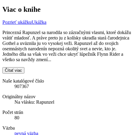
Viac o knihe
Pozrieť ukážku
Ukážka
Princezná Rapunzel sa narodila so zázračnými vlasmi, ktoré dokážu
vrátiť mladosť. A práve preto ju z kolísky ukradla stará čarodejnica
Gothel a uväznila ju vo vysokej veži. Rapunzel až do svojich
osemnástych narodenín nepozná okolitý svet a nevie, kto je.
Jedného dňa sa však vo veži chce ukryť lúpežník Flynn Rider a
všetko sa navždy zmení...
Čítať viac
Naše katalógové číslo
907367
Originálny názov
Na vlásku: Rapunzel
Počet strán
80
Väzba
pevná väzba