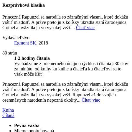
Rozprávková klasika
Princezná Rapunzel sa narodila so zázračnými vlasmi, ktoré dokážu
vrátiť mladosť. A práve preto ju z kolísky ukradla stará čarodejnica
Gothel a uväznila ju vo vysokej veži....
Čítať viac
Vydavateľstvo
Egmont SK
, 2018
80 strán
1-2 hodiny čítania
Vychádzame z priemerného údaju o rýchlosti čítania 230 slov
za minútu, od knihy ku knihe a čitateľa ku čitateľovi sa to
však môže líšiť.
Princezná Rapunzel sa narodila so zázračnými vlasmi, ktoré dokážu
vrátiť mladosť. A práve preto ju z kolísky ukradla stará čarodejnica
Gothel a uväznila ju vo vysokej veži. Rapunzel až do svojich
osemnástych narodenín nepozná okolitý...
Čítať viac
Kniha
Čítaná
Pevná väzba
Mierne opotrebovaná