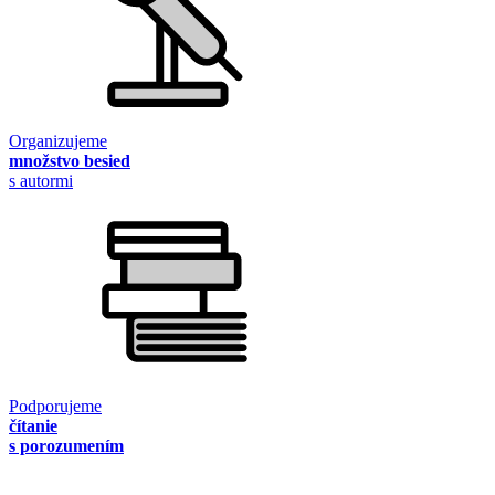
Organizujeme
množstvo besied
s autormi
Podporujeme
čítanie
s porozumením