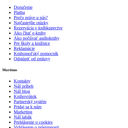
Doručenie
Platba
Prečo práve u nás?
Najčastejšie otázky
Rezervácia v kníhkupectve
Ako čítať e-knihy
Ako počúvať audioknihy
Pre školy a knižnice
Reklamácie
Knihomoľský pomocník
Odstúpiť od zmluvy
Martinus
Kontakty
Náš príbeh
Náš blog
Knihovrátok
Partnerský systém
Pridaj sa k nám
Marketing
Náš labák
Prehlásenie o cookies
Vyhlásenie o prístupnosti