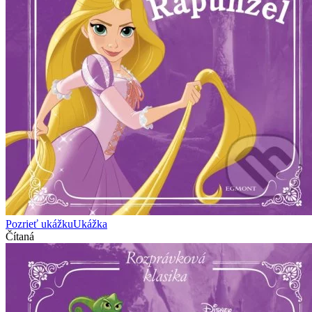
Pozrieť ukážku
Ukážka
Čítaná