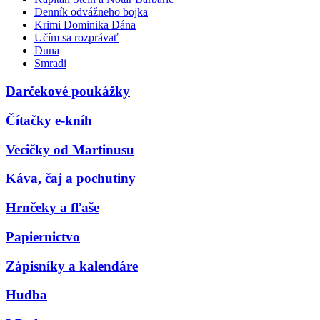
Denník odvážneho bojka
Krimi Dominika Dána
Učím sa rozprávať
Duna
Smradi
Darčekové poukážky
Čítačky e-kníh
Vecičky od Martinusu
Káva, čaj a pochutiny
Hrnčeky a fľaše
Papiernictvo
Zápisníky a kalendáre
Hudba