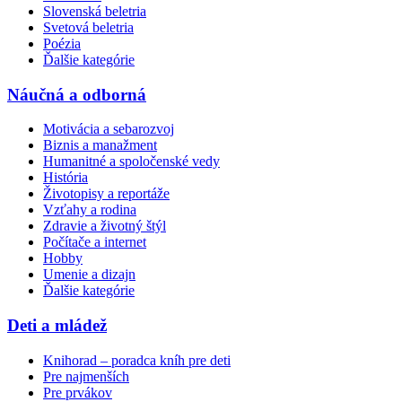
Slovenská beletria
Svetová beletria
Poézia
Ďalšie kategórie
Náučná a odborná
Motivácia a sebarozvoj
Biznis a manažment
Humanitné a spoločenské vedy
História
Životopisy a reportáže
Vzťahy a rodina
Zdravie a životný štýl
Počítače a internet
Hobby
Umenie a dizajn
Ďalšie kategórie
Deti a mládež
Knihorad – poradca kníh pre deti
Pre najmenších
Pre prvákov