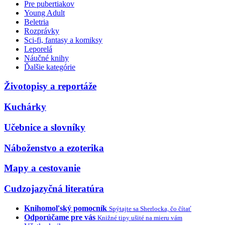
Pre pubertiakov
Young Adult
Beletria
Rozprávky
Sci-fi, fantasy a komiksy
Leporelá
Náučné knihy
Ďalšie kategórie
Životopisy a reportáže
Kuchárky
Učebnice a slovníky
Náboženstvo a ezoterika
Mapy a cestovanie
Cudzojazyčná literatúra
Knihomoľský pomocník
Spýtajte sa Sherlocka, čo čítať
Odporúčame pre vás
Knižné tipy ušité na mieru vám