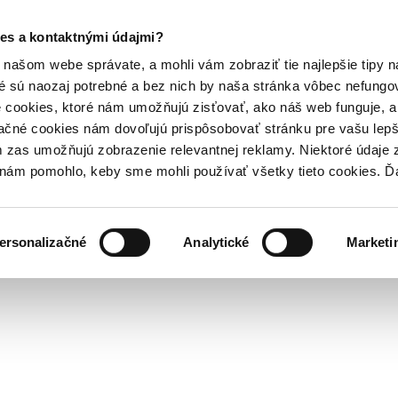
es a kontaktnými údajmi?
našom webe správate, a mohli vám zobraziť tie najlepšie tipy n
é sú naozaj potrebné a bez nich by naša stránka vôbec nefung
 cookies, ktoré nám umožňujú zisťovať, ako náš web funguje, a 
ačné cookies nám dovoľujú prispôsobovať stránku pre vašu lepši
zas umožňujú zobrazenie relevantnej reklamy. Niektoré údaje z
y nám pomohlo, keby sme mohli používať všetky tieto cookies. 
ersonalizačné
Analytické
Marketi