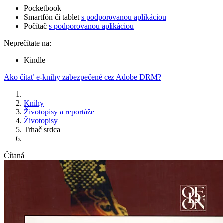
Pocketbook
Smartfón či tablet
s podporovanou aplikáciou
Počítač
s podporovanou aplikáciou
Neprečítate na:
Kindle
Ako čítať e-knihy zabezpečené cez Adobe DRM?
Knihy
Životopisy a reportáže
Životopisy
Trhač srdca
Čítaná