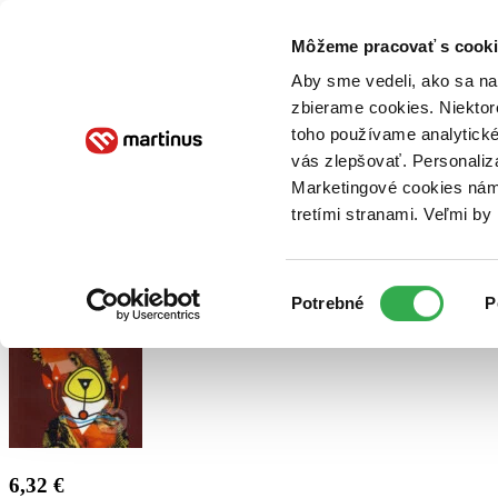
Doručenie
Kníhkupectvá
Knihovrátok
Poukážky
Knižný blog
Kontakt
Môžeme pracovať s cooki
Aby sme vedeli, ako sa na 
zbierame cookies. Niektor
E-knihy
Audioknihy
Hry
Filmy
Knihy
Doplnky
toho používame analytické
vás zlepšovať. Personaliz
Vyhľadávanie
Marketingové cookies nám 
tretími stranami. Veľmi b
Prihlásiť
Výber
Potrebné
P
súhlasu
6,32 €