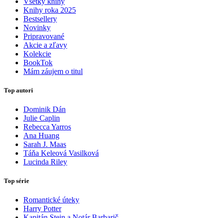
Všetky knihy
Knihy roka 2025
Bestsellery
Novinky
Pripravované
Akcie a zľavy
Kolekcie
BookTok
Mám záujem o titul
Top autori
Dominik Dán
Julie Caplin
Rebecca Yarros
Ana Huang
Sarah J. Maas
Táňa Keleová Vasilková
Lucinda Riley
Top série
Romantické úteky
Harry Potter
Kapitán Stein a Notár Barbarič