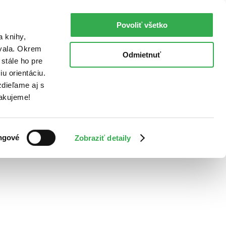
Povoliť všetko
a knihy,
ovala. Okrem
Odmietnuť
stále ho pre
u orientáciu.
dieľame aj s
Ďakujeme!
ngové
Zobraziť detaily