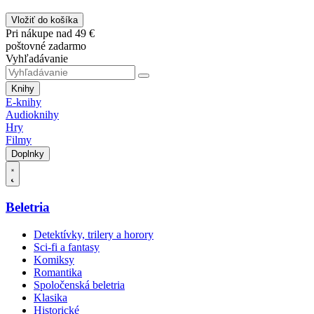
Vložiť do košíka
Pri nákupe nad 49 €
poštovné zadarmo
Vyhľadávanie
Knihy
E-knihy
Audioknihy
Hry
Filmy
Doplnky
Beletria
Detektívky, trilery a horory
Sci-fi a fantasy
Komiksy
Romantika
Spoločenská beletria
Klasika
Historické