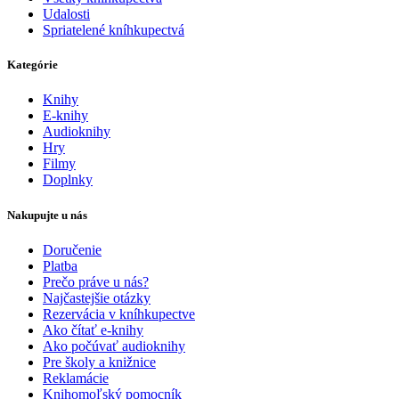
Udalosti
Spriatelené kníhkupectvá
Kategórie
Knihy
E-knihy
Audioknihy
Hry
Filmy
Doplnky
Nakupujte u nás
Doručenie
Platba
Prečo práve u nás?
Najčastejšie otázky
Rezervácia v kníhkupectve
Ako čítať e-knihy
Ako počúvať audioknihy
Pre školy a knižnice
Reklamácie
Knihomoľský pomocník