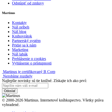
Odstúpiť od zmluvy
Martinus
Kontakty
Náš príbeh
Náš blog
Knihovrátok
Partnerský systém
Pridaj sa k nám
Marketing
Náš labák
Prehlásenie o cookies
Vyhlásenie o prístupnosti
Martinus je certifikovaný B Corp
Nerobíme rozdiely
Najlepšie novinky sú tie knižné. Získajte ich ako prví:
Odoslať
© 2000-2026 Martinus. Internetové kníhkupectvo. Všetky práva
vyhradené.