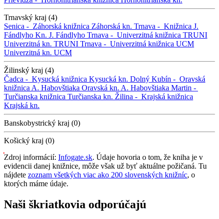
Trnavský kraj (4)
Senica -
Záhorská knižnica
Záhorská kn.
Trnava -
Knižnica J.
Fándlyho
Kn. J. Fándlyho
Trnava -
Univerzitná knižnica TRUNI
Univerzitná kn. TRUNI
Trnava -
Univerzitná knižnica UCM
Univerzitná kn. UCM
Žilinský kraj (4)
Čadca -
Kysucká knižnica
Kysucká kn.
Dolný Kubín -
Oravská
knižnica A. Habovštiaka
Oravská kn. A. Habovštiaka
Martin -
Turčianska knižnica
Turčianska kn.
Žilina -
Krajská knižnica
Krajská kn.
Banskobystrický kraj (0)
Košický kraj (0)
Zdroj informácií:
Infogate.sk
. Údaje hovoria o tom, že kniha je v
evidencii danej knižnice, môže však už byť aktuálne požičaná. Tu
nájdete
zoznam všetkých viac ako 200 slovenských knižníc
, o
ktorých máme údaje.
Naši škriatkovia odporúčajú