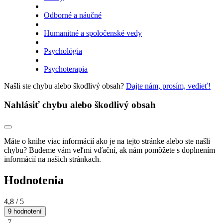
Odborné a náučné
Humanitné a spoločenské vedy
Psychológia
Psychoterapia
Našli ste chybu alebo škodlivý obsah?
Dajte nám, prosím, vedieť!
Nahlásiť chybu alebo škodlivý obsah
Máte o knihe viac informácií ako je na tejto stránke alebo ste našli
chybu? Budeme vám veľmi vďační, ak nám pomôžete s doplnením
informácií na našich stránkach.
Hodnotenia
4,8
/ 5
9 hodnotení
7