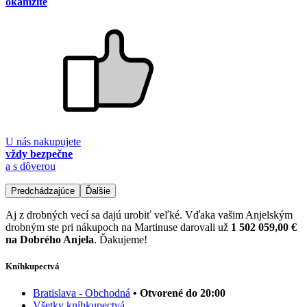
okamžite
U nás nakupujete
vždy bezpečne
a s dôverou
Predchádzajúce
Ďalšie
Aj z drobných vecí sa dajú urobiť veľké. Vďaka vašim Anjelským
drobným ste pri nákupoch na Martinuse darovali už
1 502 059,00 €
na Dobrého Anjela
. Ďakujeme!
Kníhkupectvá
Bratislava - Obchodná
• Otvorené do 20:00
Všetky kníhkupectvá