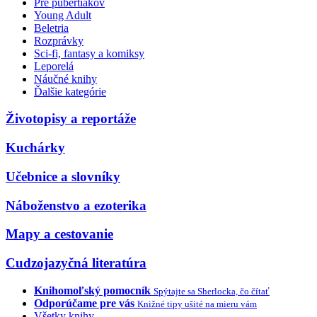
Pre pubertiakov
Young Adult
Beletria
Rozprávky
Sci-fi, fantasy a komiksy
Leporelá
Náučné knihy
Ďalšie kategórie
Životopisy a reportáže
Kuchárky
Učebnice a slovníky
Náboženstvo a ezoterika
Mapy a cestovanie
Cudzojazyčná literatúra
Knihomoľský pomocník
Spýtajte sa Sherlocka, čo čítať
Odporúčame pre vás
Knižné tipy ušité na mieru vám
Všetky knihy