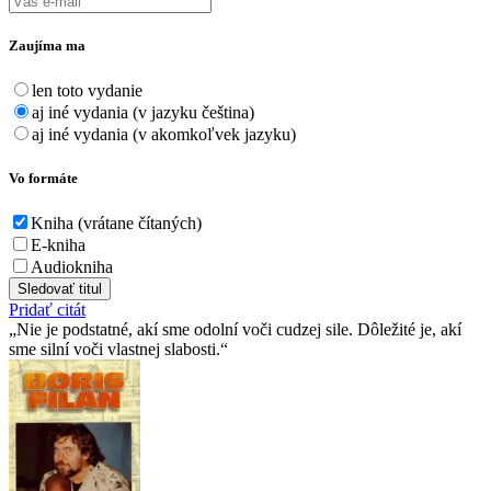
Zaujíma ma
len toto vydanie
aj iné vydania (v jazyku čeština)
aj iné vydania (v akomkoľvek jazyku)
Vo formáte
Kniha (vrátane čítaných)
E-kniha
Audiokniha
Sledovať titul
Pridať citát
Nie je podstatné, akí sme odolní voči cudzej sile. Dôležité je, akí
sme silní voči vlastnej slabosti.