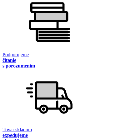
Podporujeme
čítanie
s porozumením
Tovar skladom
expedujeme