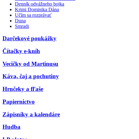
Denník odvážneho bojka
Krimi Dominika Dána
Učím sa rozprávať
Duna
Smradi
Darčekové poukážky
Čítačky e-kníh
Vecičky od Martinusu
Káva, čaj a pochutiny
Hrnčeky a fľaše
Papiernictvo
Zápisníky a kalendáre
Hudba