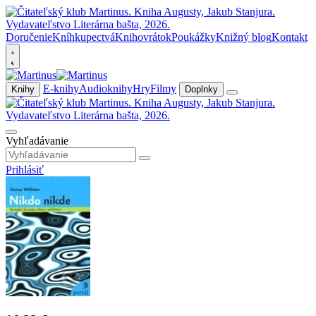
Doručenie
Kníhkupectvá
Knihovrátok
Poukážky
Knižný blog
Kontakt
E-knihy
Audioknihy
Hry
Filmy
Knihy
Doplnky
Vyhľadávanie
Prihlásiť