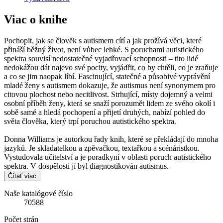
Viac o knihe
Pochopit, jak se člověk s autismem cítí a jak prožívá věci, které
přináší běžný život, není vůbec lehké. S poruchami autistického
spektra souvisí nedostatečné vyjadřovací schopnosti – tito lidé
nedokážou dát najevo své pocity, vyjádřit, co by chtěli, co je zraňuje
a co se jim naopak líbí. Fascinující, statečné a působivé vyprávění
mladé ženy s autismem dokazuje, že autismus není synonymem pro
citovou plochost nebo necitlivost. Strhující, místy dojemný a velmi
osobní příběh ženy, která se snaží porozumět lidem ze svého okolí i
sobě samé a hledá pochopení a přijetí druhých, nabízí pohled do
světa člověka, který trpí poruchou autistického spektra.
Donna Williams je autorkou řady knih, které se překládají do mnoha
jazyků. Je skladatelkou a zpěvačkou, textařkou a scénáristkou.
Vystudovala učitelství a je poradkyní v oblasti poruch autistického
spektra. V dospělosti jí byl diagnostikován autismus.
Čítať viac
Naše katalógové číslo
70588
Počet strán