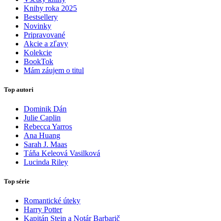
Knihy roka 2025
Bestsellery
Novinky
Pripravované
Akcie a zľavy
Kolekcie
BookTok
Mám záujem o titul
Top autori
Dominik Dán
Julie Caplin
Rebecca Yarros
Ana Huang
Sarah J. Maas
Táňa Keleová Vasilková
Lucinda Riley
Top série
Romantické úteky
Harry Potter
Kapitán Stein a Notár Barbarič