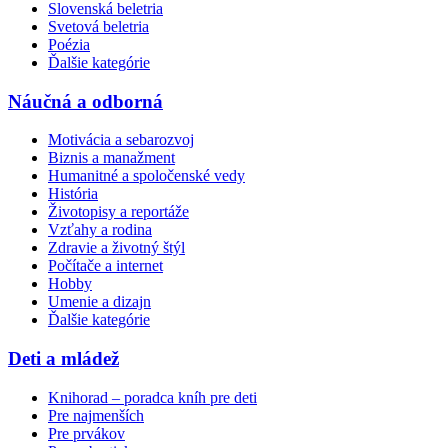
Slovenská beletria
Svetová beletria
Poézia
Ďalšie kategórie
Náučná a odborná
Motivácia a sebarozvoj
Biznis a manažment
Humanitné a spoločenské vedy
História
Životopisy a reportáže
Vzťahy a rodina
Zdravie a životný štýl
Počítače a internet
Hobby
Umenie a dizajn
Ďalšie kategórie
Deti a mládež
Knihorad – poradca kníh pre deti
Pre najmenších
Pre prvákov