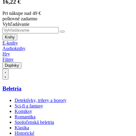
16,22 €
Pri nákupe nad 49 €
poštovné zadarmo
Vyhľadávanie
Knihy
E-knihy
Audioknihy
Hry
Filmy
Doplnky
Beletria
Detektívky, trilery a horory
Sci-fi a fantasy
Komiksy
Romantika
Spoločenská beletria
Klasika
Historické