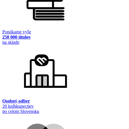
Ponúkame vyše
250 000 titulov
na sklade
Osobný odber
20 kníhkupectiev
po celom Slovensku