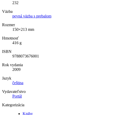
232
Väzba
pevná väzba s prebalom
Rozmer
150×213 mm
Hmotnosť
416 g
ISBN
9788073676001
Rok vydania
2009
Jazyk
čeština
Vydavateľstvo
Portál
Kategorizácia
Knihy