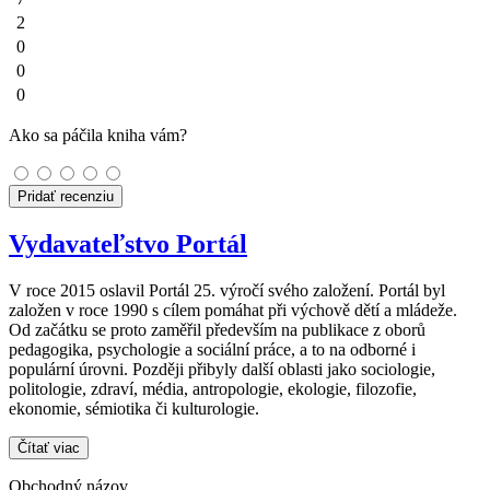
2
0
0
0
Ako sa páčila kniha vám?
Pridať recenziu
Vydavateľstvo Portál
V roce 2015 oslavil Portál 25. výročí svého založení. Portál byl
založen v roce 1990 s cílem pomáhat při výchově dětí a mládeže.
Od začátku se proto zaměřil především na publikace z oborů
pedagogika, psychologie a sociální práce, a to na odborné i
populární úrovni. Později přibyly další oblasti jako sociologie,
politologie, zdraví, média, antropologie, ekologie, filozofie,
ekonomie, sémiotika či kulturologie.
Čítať viac
Obchodný názov