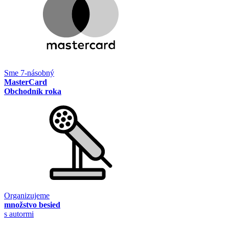
Sme 7-násobný
MasterCard
Obchodník roka
Organizujeme
množstvo besied
s autormi