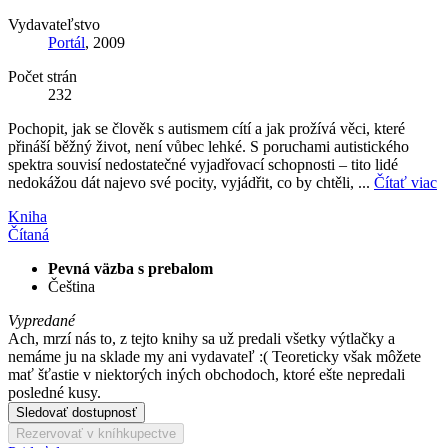
Vydavateľstvo
Portál
, 2009
Počet strán
232
Pochopit, jak se člověk s autismem cítí a jak prožívá věci, které
přináší běžný život, není vůbec lehké. S poruchami autistického
spektra souvisí nedostatečné vyjadřovací schopnosti – tito lidé
nedokážou dát najevo své pocity, vyjádřit, co by chtěli, ...
Čítať viac
Kniha
Čítaná
Pevná väzba s prebalom
Čeština
Vypredané
Ach, mrzí nás to, z tejto knihy sa už predali všetky výtlačky a
nemáme ju na sklade my ani vydavateľ :( Teoreticky však môžete
mať šťastie v niektorých iných obchodoch, ktoré ešte nepredali
posledné kusy.
Sledovať dostupnosť
Rezervovať v kníhkupectve