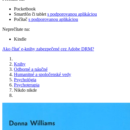
Pocketbook
Smartfón či tablet
s podporovanou aplikáciou
Počítač
s podporovanou aplikáciou
Neprečítate na:
Kindle
Ako čítať e-knihy zabezpečené cez Adobe DRM?
Knihy
Odborné a náučné
Humanitné a spoločenské vedy
Psychológia
Psychoterapia
Nikdo nikde