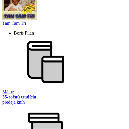
Tam Tam Tri
Boris Filan
Máme
35-ročnú tradíciu
predaja kníh