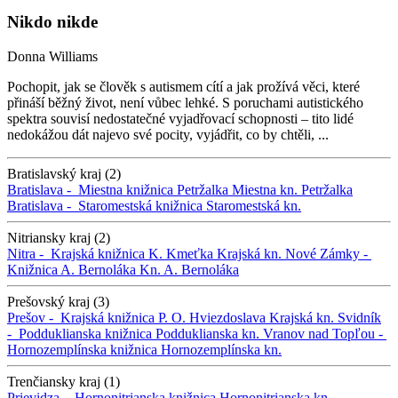
Nikdo nikde
Donna Williams
Pochopit, jak se člověk s autismem cítí a jak prožívá věci, které
přináší běžný život, není vůbec lehké. S poruchami autistického
spektra souvisí nedostatečné vyjadřovací schopnosti – tito lidé
nedokážou dát najevo své pocity, vyjádřit, co by chtěli, ...
Bratislavský kraj (2)
Bratislava -
Miestna knižnica Petržalka
Miestna kn. Petržalka
Bratislava -
Staromestská knižnica
Staromestská kn.
Nitriansky kraj (2)
Nitra -
Krajská knižnica K. Kmeťka
Krajská kn.
Nové Zámky -
Knižnica A. Bernoláka
Kn. A. Bernoláka
Prešovský kraj (3)
Prešov -
Krajská knižnica P. O. Hviezdoslava
Krajská kn.
Svidník
-
Podduklianska knižnica
Podduklianska kn.
Vranov nad Topľou -
Hornozemplínska knižnica
Hornozemplínska kn.
Trenčiansky kraj (1)
Prievidza -
Hornonitrianska knižnica
Hornonitrianska kn.