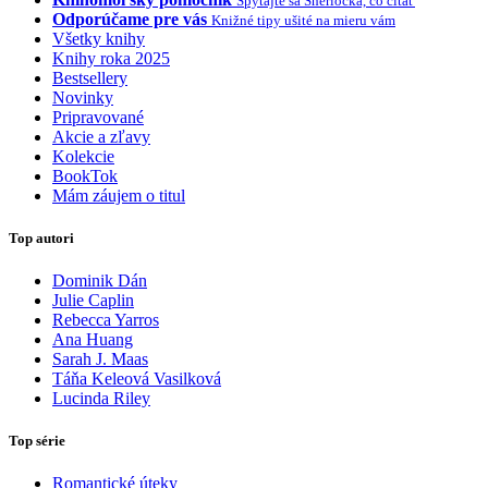
Spýtajte sa Sherlocka, čo čítať
Odporúčame pre vás
Knižné tipy ušité na mieru vám
Všetky knihy
Knihy roka 2025
Bestsellery
Novinky
Pripravované
Akcie a zľavy
Kolekcie
BookTok
Mám záujem o titul
Top autori
Dominik Dán
Julie Caplin
Rebecca Yarros
Ana Huang
Sarah J. Maas
Táňa Keleová Vasilková
Lucinda Riley
Top série
Romantické úteky