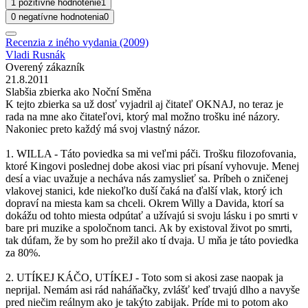
1 pozitívne hodnotenie
1
0 negatívne hodnotenia
0
Recenzia z iného vydania (2009)
Vladi Rusnák
Overený zákazník
21.8.2011
Slabšia zbierka ako Noční Směna
K tejto zbierka sa už dosť vyjadril aj čitateľ OKNAJ, no teraz je
rada na mne ako čitateľovi, ktorý mal možno trošku iné názory.
Nakoniec preto každý má svoj vlastný názor.
1. WILLA - Táto poviedka sa mi veľmi páči. Trošku filozofovania,
ktoré Kingovi poslednej dobe akosi viac pri písaní vyhovuje. Menej
desí a viac uvažuje a necháva nás zamyslieť sa. Príbeh o zničenej
vlakovej stanici, kde niekoľko duší čaká na ďalší vlak, ktorý ich
dopraví na miesta kam sa chceli. Okrem Willy a Davida, ktorí sa
dokážu od tohto miesta odpútať a užívajú si svoju lásku i po smrti v
bare pri muzike a spoločnom tanci. Ak by existoval život po smrti,
tak dúfam, že by som ho prežil ako tí dvaja. U mňa je táto poviedka
za 80%.
2. UTÍKEJ KÁČO, UTÍKEJ - Toto som si akosi zase naopak ja
neprijal. Nemám asi rád naháňačky, zvlášť keď trvajú dlho a navyše
pred niečim reálnym ako je takýto zabijak. Príde mi to potom ako