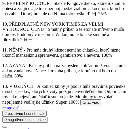
9. PEKELNÝ KOCOUR - Staršie Kingove dielko, ktoré rozhodne
poteší a zaujme a je to super boj medzi vrahom a kocúrom, ktorého
má zabiť. Dobrý boj, ale od N. má toto trošku ďalej. 75%
10. PŘEDPLATNÉ NEW YORK TIMES ZA VELMI
VÝHODNOU CENU - Smutný príbeh o telefonáte mŕtveho muža
domov. Podobný v niečom s Willou, no je to také smutné a
filozofické. 60%
11. NĚMÝ - Pre mňa druhý klenot nemého chlapíka, ktorý rázne
ukončí manželkinu spreneveru, gamblerstvo a neveru. 100%
12. AYANA - Krásny príbeh na zamyslenie ohľadom života a smrti
a darovania novej šance. Pre mňa príbeh, z ktorého mi bolo do
plaču. 80%
13. V ÚZKÝCH - A koniec knihy je podľa mňa bravúrna poviedka
dvoch susedov, ktorých životy prežijú neuveriteľné dni. Odporúčam
rovnako nejesť, ani čítať tesne po jedle. Mohlo by to vyvolať
nepríjemné vedľajšie účinky. Super. 100%
Čítať viac
reagovať
2 pozitívne hodnotenia
2
0 negatívne hodnotenia
0