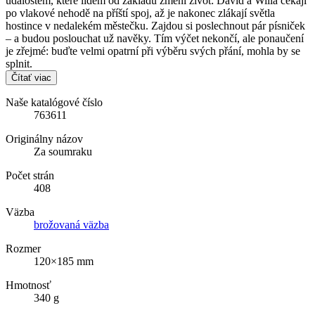
událostem, které lidem od základů změní život: David a Willa čekají
po vlakové nehodě na příští spoj, až je nakonec zlákají světla
hostince v nedalekém městečku. Zajdou si poslechnout pár písniček
– a budou poslouchat už navěky. Tím výčet nekončí, ale ponaučení
je zřejmé: buďte velmi opatrní při výběru svých přání, mohla by se
splnit.
Čítať viac
Naše katalógové číslo
763611
Originálny názov
Za soumraku
Počet strán
408
Väzba
brožovaná väzba
Rozmer
120×185 mm
Hmotnosť
340 g