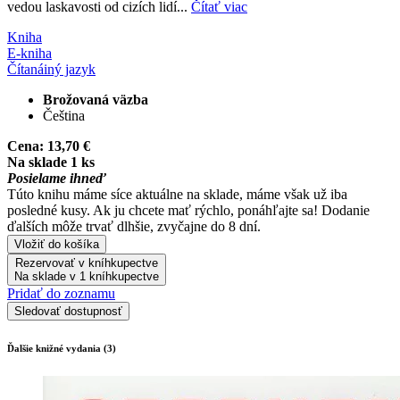
vedou laskavosti od cizích lidí...
Čítať viac
Kniha
E-kniha
Čítaná
iný jazyk
Brožovaná väzba
Čeština
Cena:
13,70 €
Na sklade 1 ks
Posielame ihneď
Túto knihu máme síce aktuálne na sklade, máme však už iba
posledné kusy. Ak ju chcete mať rýchlo, ponáhľajte sa! Dodanie
ďalších môže trvať dlhšie, zvyčajne do 8 dní.
Vložiť do košíka
Rezervovať v kníhkupectve
Na sklade v 1 kníhkupectve
Pridať do zoznamu
Sledovať dostupnosť
Ďalšie knižné vydania (3)