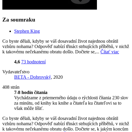
Za soumraku
Stephen King
Co byste dělali, kdyby se váš dosavadní život najednou obrátil
vzhůru nohama? Odpověď nabízí třináct strhujících příběhů, v nichž
k takovému nečekanému obratu došlo. Dočtete se,...
Čítať viac
4,6
73 hodnotení
Vydavateľstvo
BETA - Dobrovský
, 2020
408 strán
7-8 hodín čítania
Vychádzame z priemerného údaju o rýchlosti čítania 230 slov
za minútu, od knihy ku knihe a čitateľa ku čitateľovi sa to
však môže líšiť.
Co byste dělali, kdyby se váš dosavadní život najednou obrátil
vzhůru nohama? Odpověď nabízí třináct strhujících příběhů, v nichž
k takovému nečekanému obratu došlo. Dočtete se, k jakým koncům