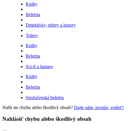
Knihy
Beletria
Detektívky, trilery a horory
Trilery
Knihy
Beletria
Sci-fi a fantasy
Knihy
Beletria
Spoločenská beletria
Našli ste chybu alebo škodlivý obsah?
Dajte nám, prosím, vedieť!
Nahlásiť chybu alebo škodlivý obsah