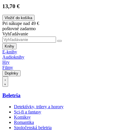
13,70 €
Vložiť do košíka
Pri nákupe nad 49 €
poštovné zadarmo
Vyhľadávanie
Knihy
E-knihy
Audioknihy
Hry
Filmy
Doplnky
Beletria
Detektívky, trilery a horory
Sci-fi a fantasy
Komiksy
Romantika
Spoločenská beletria