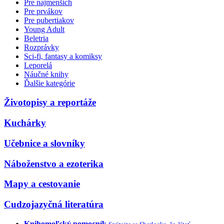
Pre najmenších
Pre prvákov
Pre pubertiakov
Young Adult
Beletria
Rozprávky
Sci-fi, fantasy a komiksy
Leporelá
Náučné knihy
Ďalšie kategórie
Životopisy a reportáže
Kuchárky
Učebnice a slovníky
Náboženstvo a ezoterika
Mapy a cestovanie
Cudzojazyčná literatúra
Knihomoľský pomocník