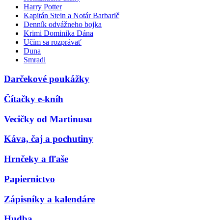
Harry Potter
Kapitán Stein a Notár Barbarič
Denník odvážneho bojka
Krimi Dominika Dána
Učím sa rozprávať
Duna
Smradi
Darčekové poukážky
Čítačky e-kníh
Vecičky od Martinusu
Káva, čaj a pochutiny
Hrnčeky a fľaše
Papiernictvo
Zápisníky a kalendáre
Hudba