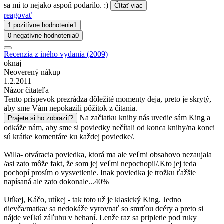
sa mi to nejako aspoň podarilo. :)
Čítať viac
reagovať
1 pozitívne hodnotenie
1
0 negatívne hodnotenia
0
Recenzia z iného vydania (2009)
oknaj
Neoverený nákup
1.2.2011
Názor čitateľa
Tento príspevok prezrádza dôležité momenty deja, preto je skrytý,
aby sme Vám nepokazili pôžitok z čítania.
Na začiatku knihy nás uvedie sám King a
Prajete si ho zobraziť?
odkáže nám, aby sme si poviedky nečítali od konca knihy/na konci
sú krátke komentáre ku každej poviedke/.
Willa- otváracia poviedka, ktorá ma ale veľmi obsahovo nezaujala
/asi zato môže fakt, že som jej veľmi nepochopil/.Kto jej teda
pochopí prosím o vysvetlenie. Inak poviedka je trožku ťažšie
napísaná ale zato dokonale...40%
Utíkej, Káčo, utíkej - tak toto už je klasický King. Jedno
dievča/matka/ sa nedokáže vyrovnať so smrťou dcéry a preto si
nájde veľkú záľubu v behaní. Lenže raz sa pripletie pod ruky