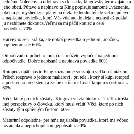
jednému šialencovi a odohráva sa klasicky kingovský teror zajatcu a
jeho obeti. Pútavo a napínavo tu King popisuje samotné ,,väznenie,,
obeti a jej myšlienky a plány na útek. Jednoduchý ale veľmi pútavo
a napísaná poviedka, ktorá Vás vtiahne do deja a nepustí až pokial
ju nezhltnete dokonca.Veľmi sa mi páčil koniec a celá
poviedka...70%
Harveyho sen- krátka, ale dobrá poviedka o jednom ,,možno,,
naplnenom sne 60%
Odpočívadlo- príbeh o tom, čo si môžete vypočuť na jednom
odpočívadle. Dobre napísaná a napínavá poviedka 60%
Rotoped- opäť nás tu King zoznamuje so svojou veľkou fantáziou.
Príbeh rozpráva o jednom maliarovi ,,pri tele,, ktorý si kúpi rotoped
a postaví ho pred stenu a začne na ňu maľovať krajinu s cestou a...
60%
Věci, které po nich zůstaly- Kingova verzia útoku z 11.září z trošku
inej perspektívy o človeku, ktorý musí vrátiť Věci, které po nich
zůstaly tým správným ľuďom. 60%
Maturitní odpoledne- pre mňa najslabšia poviedka, ktorá ma vôbec
nezaujala a nepochopil som jej obsahu. 20%