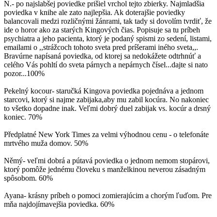
N.- po najslabšej poviedke prišiel vrchol tejto zbierky. Najmladšia
poviedka v knihe ale zato najlepšia. Ak doterajšie poviedky
balancovali medzi rozličnými žánrami, tak tady si dovolím tvrdiť, že
ide o horor ako za starých Kingových čias. Popisuje sa tu príbeh
psychiatra a jeho pacienta, ktorý je podaný spismi zo sedení, listami,
emailami o ,,strážcoch tohoto sveta pred príšerami iného sveta,,.
Bravúrne napísaná poviedka, od ktorej sa nedokážete odtrhnúť a
celého Vás pohltí do sveta párnych a nepárnych čísel...dajte si nato
pozor...100%
Pekelný kocour- staručká Kingova poviedka pojednáva a jednom
starcovi, ktorý si najme zabijaka,aby mu zabil kocúra. No nakoniec
to všetko dopadne inak. Veľmi dobrý duel zabijak vs. kocúr a drsný
koniec. 70%
Předplatné New York Times za velmi výhodnou cenu - o telefonáte
mrtvého muža domov. 50%
Němý- veľmi dobrá a pútavá poviedka o jednom nemom stopárovi,
ktorý pomôže jednému človeku s manželkinou neverou zásadným
spôsobom. 60%
Ayana- krásny príbeh o pomoci zomierajúcim a chorým ľuďom. Pre
mňa najdojímavejšia poviedka. 60%