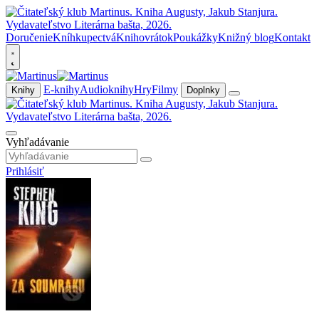
Doručenie
Kníhkupectvá
Knihovrátok
Poukážky
Knižný blog
Kontakt
E-knihy
Audioknihy
Hry
Filmy
Knihy
Doplnky
Vyhľadávanie
Prihlásiť