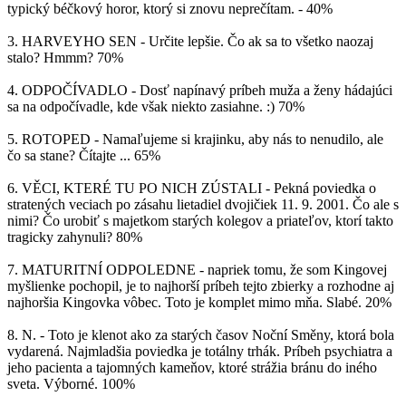
typický béčkový horor, ktorý si znovu neprečítam. - 40%
3. HARVEYHO SEN - Určite lepšie. Čo ak sa to všetko naozaj
stalo? Hmmm? 70%
4. ODPOČÍVADLO - Dosť napínavý príbeh muža a ženy hádajúci
sa na odpočívadle, kde však niekto zasiahne. :) 70%
5. ROTOPED - Namaľujeme si krajinku, aby nás to nenudilo, ale
čo sa stane? Čítajte ... 65%
6. VĚCI, KTERÉ TU PO NICH ZÚSTALI - Pekná poviedka o
stratených veciach po zásahu lietadiel dvojičiek 11. 9. 2001. Čo ale s
nimi? Čo urobiť s majetkom starých kolegov a priateľov, ktorí takto
tragicky zahynuli? 80%
7. MATURITNÍ ODPOLEDNE - napriek tomu, že som Kingovej
myšlienke pochopil, je to najhorší príbeh tejto zbierky a rozhodne aj
najhoršia Kingovka vôbec. Toto je komplet mimo mňa. Slabé. 20%
8. N. - Toto je klenot ako za starých časov Noční Směny, ktorá bola
vydarená. Najmladšia poviedka je totálny trhák. Príbeh psychiatra a
jeho pacienta a tajomných kameňov, ktoré strážia bránu do iného
sveta. Výborné. 100%