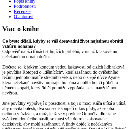
Popis knihy
Podrobnosti
Recenzie
O autorovi
Viac o knihe
Co byste dělali, kdyby se váš dosavadní život najednou obrátil
vzhůru nohama?
Odpověď nabízí třináct strhujících příběhů, v nichž k takovému
nečekanému obratu došlo.
Dočtete se, k jakým koncům vedou laskavosti od cizích lidí: taková
je povídka Rotoped o „dělnících“, kteří zasáhnou do cvičebního
režimu jednoho malíře středního věku; nebo o slepé dívce Ayaně,
která nečekaně navštíví umírajícího pána a políbí ho; či příběh o
němém stopaři, který řidiči pomůže vypořádat se s manželčinou
nevěrou.
Jiné povídky vyprávějí o posedlosti a boji o moc: Káča utíká a utíká,
aby ulevila bolesti; dva sousedé soupeří o kus půdy, až se oba
ocitnou v úzkých, a muž, jenž se v povídce Odpočívadlo stane
svědkem domácího násilí, se musí vžít do role spisovatele
detektivek, aby mohl zasáhnout. A jindy dojde k nečekaným