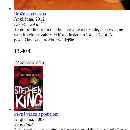
Brožovaná väzba
Angličtina, 2012
Do 24 – 29 dní
Tento produkt momentálne nemáme na sklade, ale zvyčajne
vám ho vieme zabezpečiť a odoslať do 24 – 29 dní. A
posnažíme sa aj trochu rýchlejšie!
13,40 €
Vložiť do košíka
Pevná väzba s prebalom
Angličtina, 2008
Vypredané
Ach, mrzí nás to, z tejto knihy sa už predali všetky výtlačky a