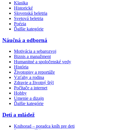
Klasika
Historické
Slovenská beletria
Svetová beletria
Poézia
Ďalšie kategórie
Náučná a odborná
Motivácia a sebarozvoj
Biznis a manažment
Humanitné a spoločenské vedy
História
Životopisy a reportáže
Vzťahy a rodina
Zdravie a životný štýl
Počítače a internet
Hobby
Umenie a dizajn
Ďalšie kategórie
Deti a mládež
Knihorad – poradca kníh pre deti