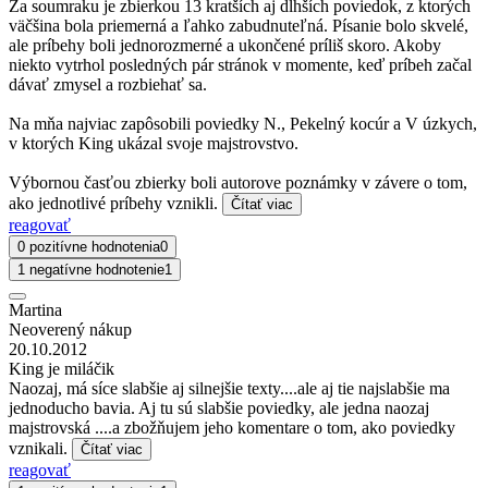
Za soumraku je zbierkou 13 kratších aj dlhších poviedok, z ktorých
väčšina bola priemerná a ľahko zabudnuteľná. Písanie bolo skvelé,
ale príbehy boli jednorozmerné a ukončené príliš skoro. Akoby
niekto vytrhol posledných pár stránok v momente, keď príbeh začal
dávať zmysel a rozbiehať sa.
Na mňa najviac zapôsobili poviedky N., Pekelný kocúr a V úzkych,
v ktorých King ukázal svoje majstrovstvo.
Výbornou časťou zbierky boli autorove poznámky v závere o tom,
ako jednotlivé príbehy vznikli.
Čítať viac
reagovať
0 pozitívne hodnotenia
0
1 negatívne hodnotenie
1
Martina
Neoverený nákup
20.10.2012
King je miláčik
Naozaj, má síce slabšie aj silnejšie texty....ale aj tie najslabšie ma
jednoducho bavia. Aj tu sú slabšie poviedky, ale jedna naozaj
majstrovská ....a zbožňujem jeho komentare o tom, ako poviedky
vznikali.
Čítať viac
reagovať