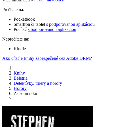
Prečítate na:
Pocketbook
Smartfón či tablet
s podporovanou aplikáciou
Počítač
s podporovanou aplikáciou
Neprečítate na:
Kindle
Ako čítať e-knihy zabezpečené cez Adobe DRM?
Knihy
Beletria
Detektívky, trilery a horory
Horory
Za soumraku