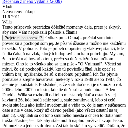
Recenzia z iného vydania (2009)
Vladi
Neoverený nákup
11.6.2011
Willa
Tento príspevok prezrádza dôležité momenty deja, preto je skrytý,
aby sme Vám nepokazili pôžitok z čítania.
Odkaz pre - Oknaj - prečítal som túto
Prajete si ho zobraziť?
poviedku a pochopil som jej. Je písaná úžasne a možno nie každému
to seklo. V pohode. Toto je príbeh o opustenej vlakovej stanici, kde
ľudia čakajú na vlak, ktorý ich dopraví tam kam potrebujú. Myslím,
že to trošku aj hovorí o tom, prečo sa duše zdržujú na určitom
mieste. Ono je to všetko ako sa tam píše - "O Vnímaní". Všetci sú
mŕtvi, čo asi pochopil každý, kto tú poviedku čítal. Ale opäť sa
vrátim k tej myšlienke, že sú k niečomu pripútaní. Ich čas plynie
pomalšie a zrejme havarovali niekedy v roku 1988 alebo 1987, čo
ale nie je podstatné. Podstatné je, že v skutočnosti je už možno rok
2006 alebo 2007 a miesto, kde tie duše sú sa bude búrať. A len
David a Willa sa rozhodli od toho miesta odpútať a ostanú v tej
kaviarni 26, kde budú stále spolu, stále zamilovaní, lebo si celú
svoju situáciu ako jediní uvedomujú a vidia to, čo je tam v súčasnom
čase a nie v čase, ktorý už dávno prešiel (ako všetci ostatní na tej
stanici). Odpútali sa od toho smutného miesta a chceli to dotiahnuť
trošku šťastnejšie. Tak aby stále mohli naplno prežívať svoju lásku.
Pri muzike a jeden s druhým. Asi tak to skúsim vysvetliť. Dúfam, že