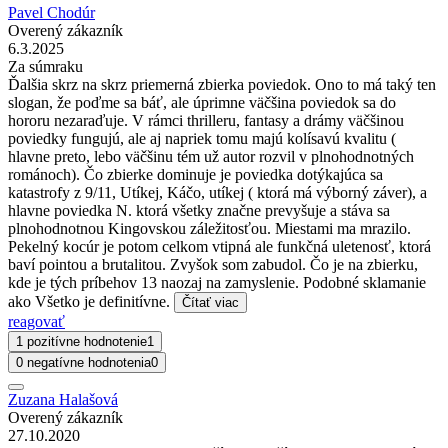
Pavel Chodúr
Overený zákazník
6.3.2025
Za súmraku
Ďalšia skrz na skrz priemerná zbierka poviedok. Ono to má taký ten
slogan, že poďme sa báť, ale úprimne väčšina poviedok sa do
hororu nezaraďuje. V rámci thrilleru, fantasy a drámy väčšinou
poviedky fungujú, ale aj napriek tomu majú kolísavú kvalitu (
hlavne preto, lebo väčšinu tém už autor rozvil v plnohodnotných
románoch). Čo zbierke dominuje je poviedka dotýkajúca sa
katastrofy z 9/11, Utíkej, Káčo, utíkej ( ktorá má výborný záver), a
hlavne poviedka N. ktorá všetky značne prevyšuje a stáva sa
plnohodnotnou Kingovskou záležitosťou. Miestami ma mrazilo.
Pekelný kocúr je potom celkom vtipná ale funkčná uletenosť, ktorá
baví pointou a brutalitou. Zvyšok som zabudol. Čo je na zbierku,
kde je tých príbehov 13 naozaj na zamyslenie. Podobné sklamanie
ako Všetko je definitívne.
Čítať viac
reagovať
1 pozitívne hodnotenie
1
0 negatívne hodnotenia
0
Zuzana Halašová
Overený zákazník
27.10.2020