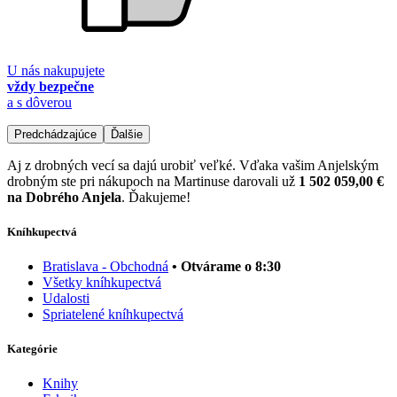
U nás nakupujete
vždy bezpečne
a s dôverou
Predchádzajúce
Ďalšie
Aj z drobných vecí sa dajú urobiť veľké. Vďaka vašim Anjelským
drobným ste pri nákupoch na Martinuse darovali už
1 502 059,00 €
na Dobrého Anjela
. Ďakujeme!
Kníhkupectvá
Bratislava - Obchodná
• Otvárame o 8:30
Všetky kníhkupectvá
Udalosti
Spriatelené kníhkupectvá
Kategórie
Knihy