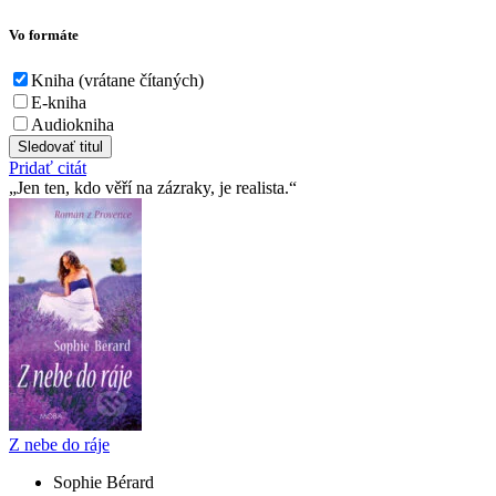
Vo formáte
Kniha (vrátane čítaných)
E-kniha
Audiokniha
Sledovať titul
Pridať citát
Jen ten, kdo věří na zázraky, je realista.
Z nebe do ráje
Sophie Bérard