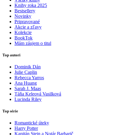
Knihy roka 2025
Bestsellery
Novinky
Pripravované
Akcie a zľavy
Kolekcie
BookTok
Mám záujem o titul
Top autori
Dominik Dán
Julie Caplin
Rebecca Yarros
Ana Huang
Sarah J. Maas
Táňa Keleová Vasilková
Lucinda Riley
Top série
Romantické úteky
Harry Potter
Kapitán Stein a Notár Barbarič