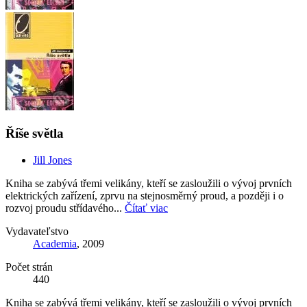
Říše světla
Jill Jones
Kniha se zabývá třemi velikány, kteří se zasloužili o vývoj prvních
elektrických zařízení, zprvu na stejnosměrný proud, a později i o
rozvoj proudu střídavého...
Čítať viac
Vydavateľstvo
Academia
, 2009
Počet strán
440
Kniha se zabývá třemi velikány, kteří se zasloužili o vývoj prvních