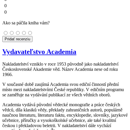
0
0
Ako sa páčila kniha vám?
Pridať recenziu
Vydavateľstvo Academia
Nakladatelství vzniklo v roce 1953 původně jako nakladatelství
Československé Akademie věd. Název Academia nese od roku
1966.
V současné době zaujímá Academia svou ediční činností přední
místo mezi nakladatelstvími České republiky. V edičním programu
se zaměřuje na vydávání publikací ze všech vědních oborů.
Academia vydává původní vědecké monografie a práce českých
vědců, díla klasiků vědy, překlady zahraničních autorů, populárně
naučnou literaturu, literaturu faktu, encyklopedie, slovníky, jazykové
učebnice, příručky a vysokoškolské učebnice, ale také kvalitní
českou i překladovou beletrii. V nakladatelství dále vychází