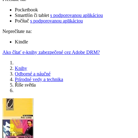
Pocketbook
Smartfón či tablet
s podporovanou aplikáciou
Počítač
s podporovanou aplikáciou
Neprečítate na:
Kindle
Ako čítať e-knihy zabezpečené cez Adobe DRM?
Knihy
Odborné a náučné
Prírodné vedy a technika
Říše světla