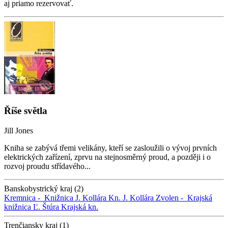
aj priamo rezervovať.
Říše světla
Jill Jones
Kniha se zabývá třemi velikány, kteří se zasloužili o vývoj prvních
elektrických zařízení, zprvu na stejnosměrný proud, a později i o
rozvoj proudu střídavého...
Banskobystrický kraj (2)
Kremnica -
Knižnica J. Kollára
Kn. J. Kollára
Zvolen -
Krajská
knižnica Ľ. Štúra
Krajská kn.
Trenčiansky kraj (1)