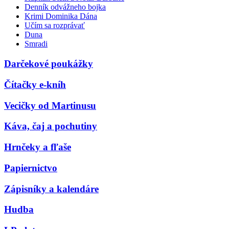
Denník odvážneho bojka
Krimi Dominika Dána
Učím sa rozprávať
Duna
Smradi
Darčekové poukážky
Čítačky e-kníh
Vecičky od Martinusu
Káva, čaj a pochutiny
Hrnčeky a fľaše
Papiernictvo
Zápisníky a kalendáre
Hudba