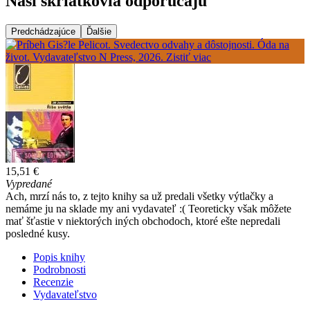
Naši škriatkovia odporúčajú
Predchádzajúce
Ďalšie
15,51 €
Vypredané
Ach, mrzí nás to, z tejto knihy sa už predali všetky výtlačky a
nemáme ju na sklade my ani vydavateľ :( Teoreticky však môžete
mať šťastie v niektorých iných obchodoch, ktoré ešte nepredali
posledné kusy.
Popis knihy
Podrobnosti
Recenzie
Vydavateľstvo