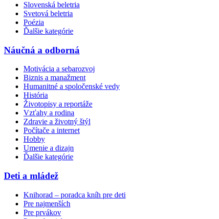
Slovenská beletria
Svetová beletria
Poézia
Ďalšie kategórie
Náučná a odborná
Motivácia a sebarozvoj
Biznis a manažment
Humanitné a spoločenské vedy
História
Životopisy a reportáže
Vzťahy a rodina
Zdravie a životný štýl
Počítače a internet
Hobby
Umenie a dizajn
Ďalšie kategórie
Deti a mládež
Knihorad – poradca kníh pre deti
Pre najmenších
Pre prvákov