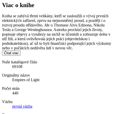
Viac o knihe
Kniha se zabývá třemi velikány, kteří se zasloužili o vývoj prvních
elektrických zařízení, zprvu na stejnosměrný proud, a později i o
rozvoj proudu střídavého. Jde o Thomase Alvu Edisona, Nikolu
Teslu a George Westinghousea. Autorka prochází jejich životy,
popisuje objevy a vynálezy na nichž se účastnili a zobrazuje dobu v
níž žili, a která ovlivňovala jejich práci (objevitelskou i
podnikatelskou), ať už to byli finančníci podporující jejich výzkumy
nebo v počátcích nedůvěra lidí v novou věc.
Čítať viac
Naše katalógové číslo
69108
Originálny názov
Empires of Light
Počet strán
440
Väzba
pevná väzba