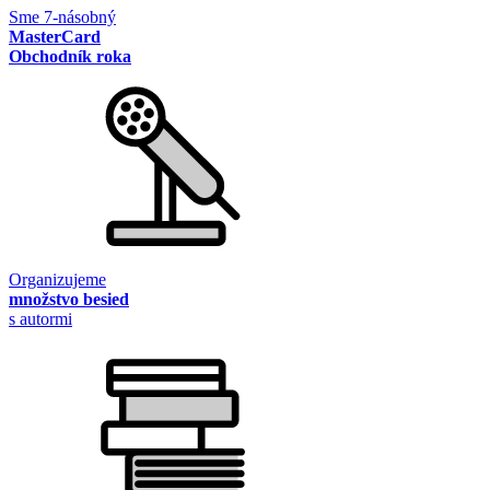
Sme 7-násobný
MasterCard
Obchodník roka
Organizujeme
množstvo besied
s autormi