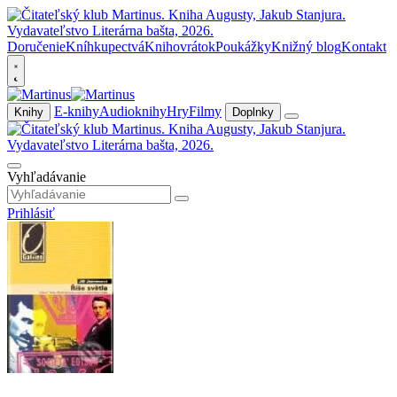
Doručenie
Kníhkupectvá
Knihovrátok
Poukážky
Knižný blog
Kontakt
E-knihy
Audioknihy
Hry
Filmy
Knihy
Doplnky
Vyhľadávanie
Prihlásiť