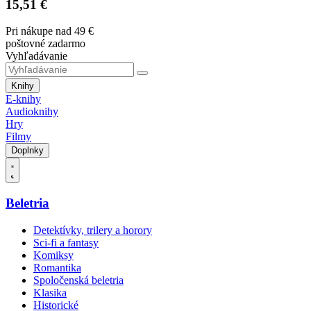
15,51 €
Pri nákupe nad 49 €
poštovné zadarmo
Vyhľadávanie
Knihy
E-knihy
Audioknihy
Hry
Filmy
Doplnky
Beletria
Detektívky, trilery a horory
Sci-fi a fantasy
Komiksy
Romantika
Spoločenská beletria
Klasika
Historické