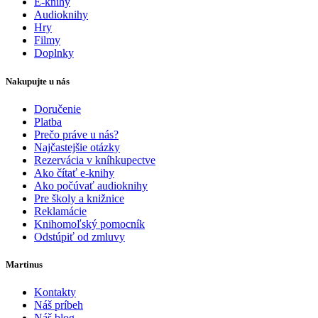
E-knihy
Audioknihy
Hry
Filmy
Doplnky
Nakupujte u nás
Doručenie
Platba
Prečo práve u nás?
Najčastejšie otázky
Rezervácia v kníhkupectve
Ako čítať e-knihy
Ako počúvať audioknihy
Pre školy a knižnice
Reklamácie
Knihomoľský pomocník
Odstúpiť od zmluvy
Martinus
Kontakty
Náš príbeh
Náš blog