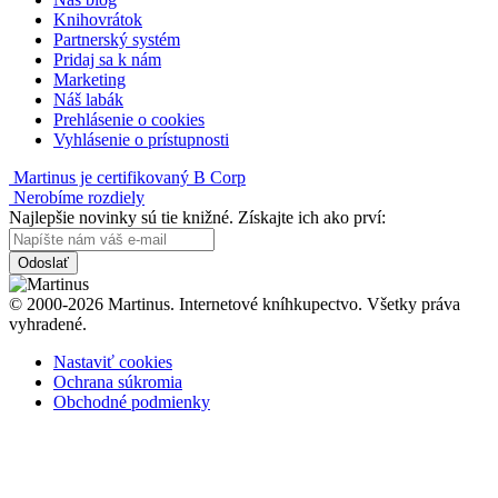
Knihovrátok
Partnerský systém
Pridaj sa k nám
Marketing
Náš labák
Prehlásenie o cookies
Vyhlásenie o prístupnosti
Martinus je certifikovaný B Corp
Nerobíme rozdiely
Najlepšie novinky sú tie knižné. Získajte ich ako prví:
Odoslať
© 2000-2026 Martinus. Internetové kníhkupectvo. Všetky práva
vyhradené.
Nastaviť cookies
Ochrana súkromia
Obchodné podmienky