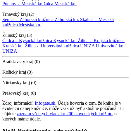
Púchov -
Mestská knižnica
Mestská kn.
Trnavský kraj (2)
Senica -
Záhorská knižnica
Záhorská kn.
Skalica -
Mestská
knižnica
Mestská kn.
Žilinský kraj (3)
Čadca -
Kysucká knižnica
Kysucká kn.
Žilina -
Krajská knižnica
Krajská kn.
Žilina -
Univerzitná knižnica UNIZA
Univerzitná kn.
UNIZA
Bratislavský kraj (0)
Košický kraj (0)
Nitriansky kraj (0)
Prešovský kraj (0)
Zdroj informácií:
Infogate.sk
. Údaje hovoria o tom, že kniha je v
evidencii danej knižnice, môže však už byť aktuálne požičaná. Tu
nájdete
zoznam všetkých viac ako 200 slovenských knižníc
, o
ktorých máme údaje.