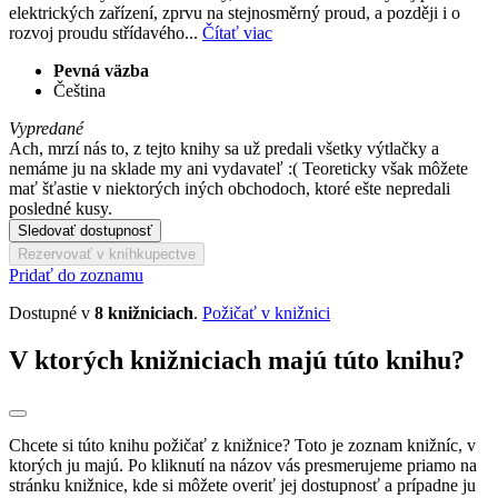
elektrických zařízení, zprvu na stejnosměrný proud, a později i o
rozvoj proudu střídavého...
Čítať viac
Pevná väzba
Čeština
Vypredané
Ach, mrzí nás to, z tejto knihy sa už predali všetky výtlačky a
nemáme ju na sklade my ani vydavateľ :( Teoreticky však môžete
mať šťastie v niektorých iných obchodoch, ktoré ešte nepredali
posledné kusy.
Sledovať dostupnosť
Rezervovať v kníhkupectve
Pridať do zoznamu
Dostupné v
8 knižniciach
.
Požičať v knižnici
V ktorých knižniciach majú túto knihu?
Chcete si túto knihu požičať z knižnice? Toto je zoznam knižníc, v
ktorých ju majú. Po kliknutí na názov vás presmerujeme priamo na
stránku knižnice, kde si môžete overiť jej dostupnosť a prípadne ju