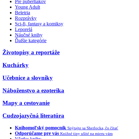
Pre pubertiakov
Young Adult
Beletria
Rozprávky
Sci-fi, fantasy a komiksy
Leporelá
Náučné knihy
Ďalšie kategórie
Životopisy a reportáže
Kuchárky
Učebnice a slovníky
Náboženstvo a ezoterika
Mapy a cestovanie
Cudzojazyčná literatúra
Knihomoľský pomocník
Spýtajte sa Sherlocka, čo čítať
Odporúčame pre vás
Knižné tipy ušité na mieru vám
Všetky knihy