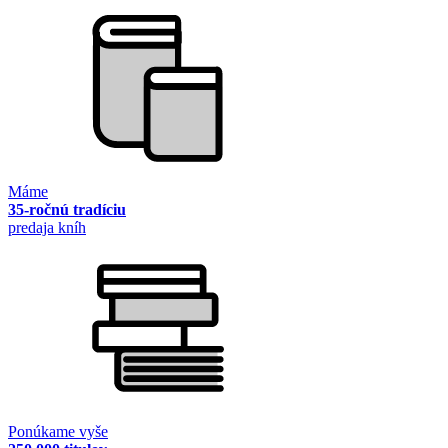
Máme
35-ročnú tradíciu
predaja kníh
Ponúkame vyše