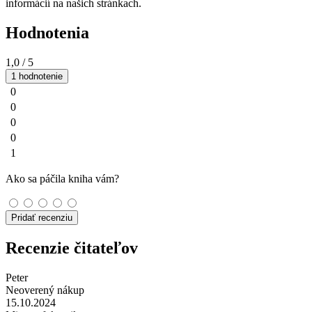
informácií na našich stránkach.
Hodnotenia
1,0
/ 5
1 hodnotenie
0
0
0
0
1
Ako sa páčila kniha vám?
Pridať recenziu
Recenzie čitateľov
Peter
Neoverený nákup
15.10.2024