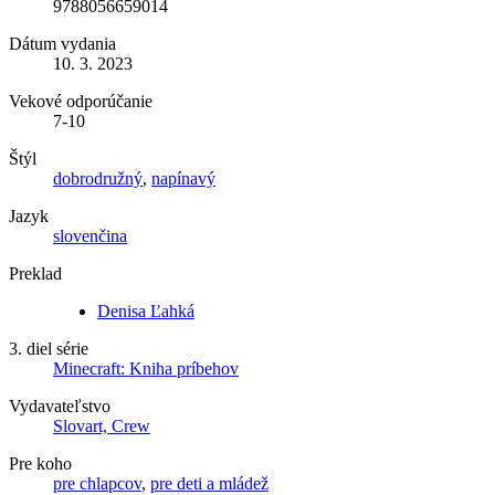
9788056659014
Dátum vydania
10. 3. 2023
Vekové odporúčanie
7-10
Štýl
dobrodružný
,
napínavý
Jazyk
slovenčina
Preklad
Denisa Ľahká
3. diel série
Minecraft: Kniha príbehov
Vydavateľstvo
Slovart, Crew
Pre koho
pre chlapcov
,
pre deti a mládež