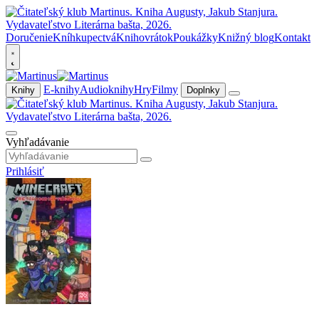
Doručenie
Kníhkupectvá
Knihovrátok
Poukážky
Knižný blog
Kontakt
E-knihy
Audioknihy
Hry
Filmy
Knihy
Doplnky
Vyhľadávanie
Prihlásiť