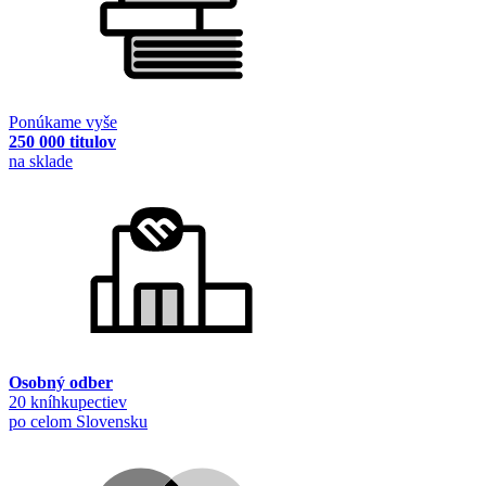
Ponúkame vyše
250 000 titulov
na sklade
Osobný odber
20 kníhkupectiev
po celom Slovensku