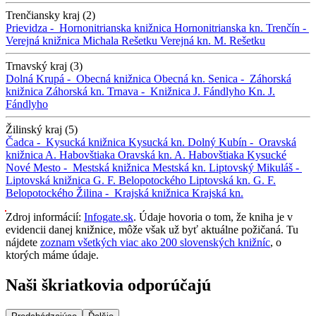
Trenčiansky kraj (2)
Prievidza -
Hornonitrianska knižnica
Hornonitrianska kn.
Trenčín -
Verejná knižnica Michala Rešetku
Verejná kn. M. Rešetku
Trnavský kraj (3)
Dolná Krupá -
Obecná knižnica
Obecná kn.
Senica -
Záhorská
knižnica
Záhorská kn.
Trnava -
Knižnica J. Fándlyho
Kn. J.
Fándlyho
Žilinský kraj (5)
Čadca -
Kysucká knižnica
Kysucká kn.
Dolný Kubín -
Oravská
knižnica A. Habovštiaka
Oravská kn. A. Habovštiaka
Kysucké
Nové Mesto -
Mestská knižnica
Mestská kn.
Liptovský Mikuláš -
Liptovská knižnica G. F. Belopotockého
Liptovská kn. G. F.
Belopotockého
Žilina -
Krajská knižnica
Krajská kn.
Zdroj informácií:
Infogate.sk
. Údaje hovoria o tom, že kniha je v
evidencii danej knižnice, môže však už byť aktuálne požičaná. Tu
nájdete
zoznam všetkých viac ako 200 slovenských knižníc
, o
ktorých máme údaje.
Naši škriatkovia odporúčajú