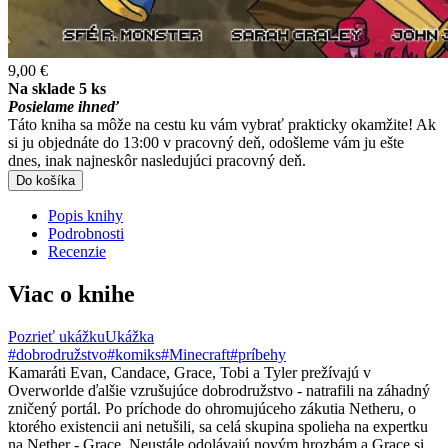
9,00 €
Na sklade 5 ks
Posielame ihneď
Táto kniha sa môže na cestu ku vám vybrať prakticky okamžite! Ak
si ju objednáte do 13:00 v pracovný deň, odošleme vám ju ešte
dnes, inak najneskôr nasledujúci pracovný deň.
Do košíka
Popis knihy
Podrobnosti
Recenzie
Viac o knihe
Pozrieť ukážku
Ukážka
#dobrodružstvo
#komiks
#Minecraft
#príbehy
Kamaráti Evan, Candace, Grace, Tobi a Tyler prežívajú v
Overworlde ďalšie vzrušujúce dobrodružstvo - natrafili na záhadný
zničený portál. Po príchode do ohromujúceho zákutia Netheru, o
ktorého existencii ani netušili, sa celá skupina spolieha na expertku
na Nether - Grace. Neustále odolávajú novým hrozbám a Grace si