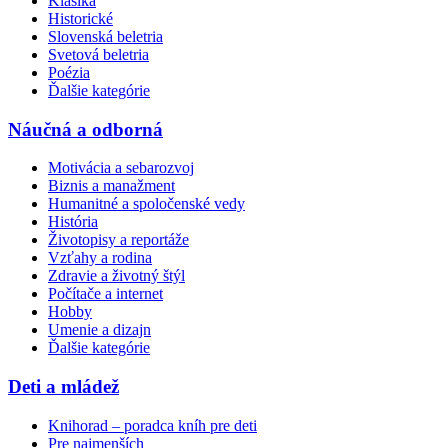
Klasika
Historické
Slovenská beletria
Svetová beletria
Poézia
Ďalšie kategórie
Náučná a odborná
Motivácia a sebarozvoj
Biznis a manažment
Humanitné a spoločenské vedy
História
Životopisy a reportáže
Vzťahy a rodina
Zdravie a životný štýl
Počítače a internet
Hobby
Umenie a dizajn
Ďalšie kategórie
Deti a mládež
Knihorad – poradca kníh pre deti
Pre najmenších