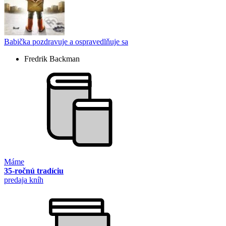
Babička pozdravuje a ospravedlňuje sa
Fredrik Backman
Máme
35-ročnú tradíciu
predaja kníh