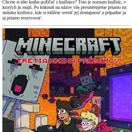
Chcete si túto knihu požičať z knižnice? Toto je zoznam knižníc, v
ktorých ju majú. Po kliknutí na názov vás presmerujeme priamo na
stránku knižnice, kde si môžete overiť jej dostupnosť a prípadne ju
aj priamo rezervovať.