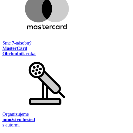
Sme 7-násobný
MasterCard
Obchodník roka
Organizujeme
množstvo besied
s autormi