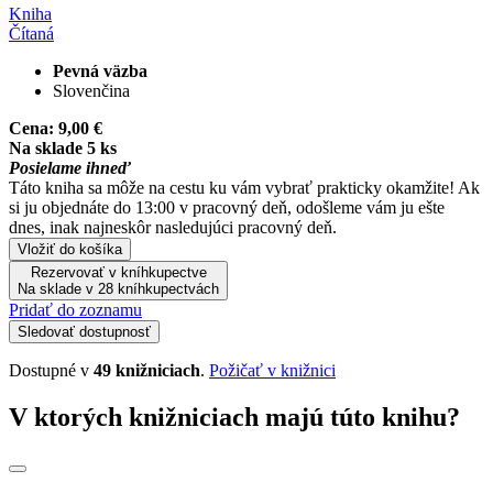
Kniha
Čítaná
Pevná väzba
Slovenčina
Cena:
9,00 €
Na sklade 5 ks
Posielame ihneď
Táto kniha sa môže na cestu ku vám vybrať prakticky okamžite! Ak
si ju objednáte do 13:00 v pracovný deň, odošleme vám ju ešte
dnes, inak najneskôr nasledujúci pracovný deň.
Vložiť do košíka
Rezervovať v kníhkupectve
Na sklade v 28 kníhkupectvách
Pridať do zoznamu
Sledovať dostupnosť
Dostupné v
49 knižniciach
.
Požičať v knižnici
V ktorých knižniciach majú túto knihu?