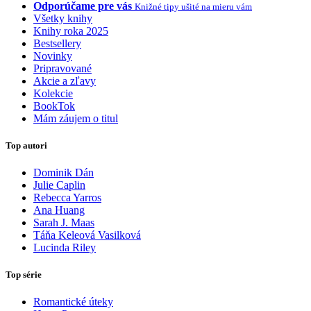
Odporúčame pre vás
Knižné tipy ušité na mieru vám
Všetky knihy
Knihy roka 2025
Bestsellery
Novinky
Pripravované
Akcie a zľavy
Kolekcie
BookTok
Mám záujem o titul
Top autori
Dominik Dán
Julie Caplin
Rebecca Yarros
Ana Huang
Sarah J. Maas
Táňa Keleová Vasilková
Lucinda Riley
Top série
Romantické úteky