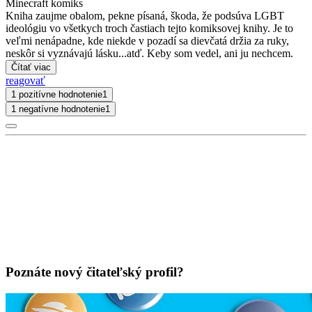
Minecraft komiks
Kniha zaujme obalom, pekne písaná, škoda, že podsúva LGBT
ideológiu vo všetkych troch častiach tejto komiksovej knihy. Je to
veľmi nenápadne, kde niekde v pozadí sa dievčatá držia za ruky,
neskôr si vyznávajú lásku...atď. Keby som vedel, ani ju nechcem.
Čítať viac
reagovať
1 pozitívne hodnotenie
1
1 negatívne hodnotenie
1
Poznáte nový čitateľský profil?