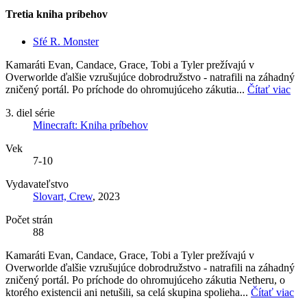
Tretia kniha príbehov
Sfé R. Monster
Kamaráti Evan, Candace, Grace, Tobi a Tyler prežívajú v
Overworlde ďalšie vzrušujúce dobrodružstvo - natrafili na záhadný
zničený portál. Po príchode do ohromujúceho zákutia...
Čítať viac
3. diel série
Minecraft: Kniha príbehov
Vek
7-10
Vydavateľstvo
Slovart, Crew
, 2023
Počet strán
88
Kamaráti Evan, Candace, Grace, Tobi a Tyler prežívajú v
Overworlde ďalšie vzrušujúce dobrodružstvo - natrafili na záhadný
zničený portál. Po príchode do ohromujúceho zákutia Netheru, o
ktorého existencii ani netušili, sa celá skupina spolieha...
Čítať viac