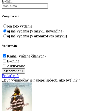
E-mail
Zaujíma ma
len toto vydanie
aj iné vydania (v jazyku slovenčina)
aj iné vydania (v akomkoľvek jazyku)
Vo formáte
Kniha (vrátane čítaných)
E-kniha
Audiokniha
Sledovať titul
Pridať citát
Byť výnimočný je najlepší spôsob, ako byť iný.