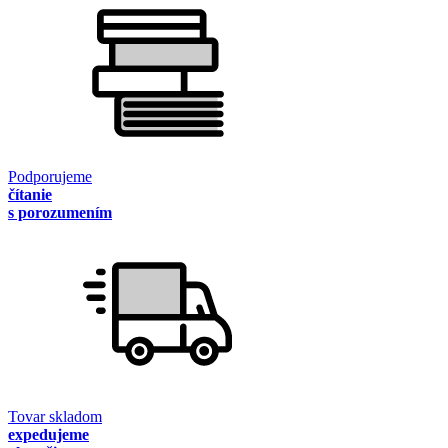
Podporujeme
čítanie
s porozumením
Tovar skladom
expedujeme