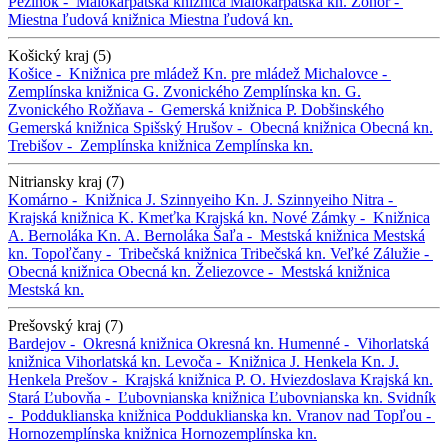
Pezinok -
Malokarpatská knižnica
Malokarpatská kn.
Zohor -
Miestna ľudová knižnica
Miestna ľudová kn.
Košický kraj (5)
Košice -
Knižnica pre mládež
Kn. pre mládež
Michalovce -
Zemplínska knižnica G. Zvonického
Zemplínska kn. G.
Zvonického
Rožňava -
Gemerská knižnica P. Dobšinského
Gemerská knižnica
Spišský Hrušov -
Obecná knižnica
Obecná kn.
Trebišov -
Zemplínska knižnica
Zemplínska kn.
Nitriansky kraj (7)
Komárno -
Knižnica J. Szinnyeiho
Kn. J. Szinnyeiho
Nitra -
Krajská knižnica K. Kmeťka
Krajská kn.
Nové Zámky -
Knižnica
A. Bernoláka
Kn. A. Bernoláka
Šaľa -
Mestská knižnica
Mestská
kn.
Topoľčany -
Tribečská knižnica
Tribečská kn.
Veľké Zálužie -
Obecná knižnica
Obecná kn.
Želiezovce -
Mestská knižnica
Mestská kn.
Prešovský kraj (7)
Bardejov -
Okresná knižnica
Okresná kn.
Humenné -
Vihorlatská
knižnica
Vihorlatská kn.
Levoča -
Knižnica J. Henkela
Kn. J.
Henkela
Prešov -
Krajská knižnica P. O. Hviezdoslava
Krajská kn.
Stará Ľubovňa -
Ľubovnianska knižnica
Ľubovnianska kn.
Svidník
-
Podduklianska knižnica
Podduklianska kn.
Vranov nad Topľou -
Hornozemplínska knižnica
Hornozemplínska kn.