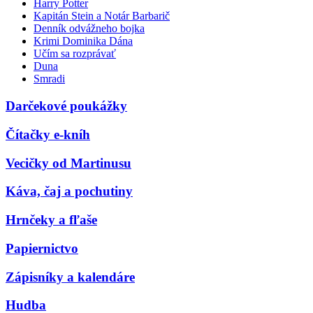
Harry Potter
Kapitán Stein a Notár Barbarič
Denník odvážneho bojka
Krimi Dominika Dána
Učím sa rozprávať
Duna
Smradi
Darčekové poukážky
Čítačky e-kníh
Vecičky od Martinusu
Káva, čaj a pochutiny
Hrnčeky a fľaše
Papiernictvo
Zápisníky a kalendáre
Hudba