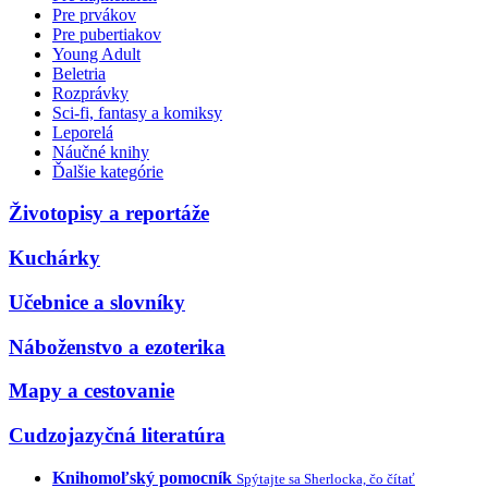
Pre prvákov
Pre pubertiakov
Young Adult
Beletria
Rozprávky
Sci-fi, fantasy a komiksy
Leporelá
Náučné knihy
Ďalšie kategórie
Životopisy a reportáže
Kuchárky
Učebnice a slovníky
Náboženstvo a ezoterika
Mapy a cestovanie
Cudzojazyčná literatúra
Knihomoľský pomocník
Spýtajte sa Sherlocka, čo čítať