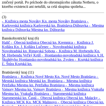
zničený portál. Po príchode do ohromujúceho zákutia Netheru, o
ktorého existencii ani netušili, sa celá skupina spolieha...
(3)
-
Knižnica mesta Nováky
Kn. mesta Nováky
Bratislava -
Karloveská knižnica
Karloveská kn.
Bratislava-Dúbravka -
Miestna
knižnica Dúbravka
Miestna kn. Dúbravka
Banskobystrický kraj (6)
Halič -
Obecná knižnica
Obecná kn.
Kremnica -
Knižnica J.
Kollára
Kn. J. Kollára
Lučenec -
Novohradská knižnica
Novohradská kn.
Rimavská Sobota -
Knižnica M. Hrebendu
Kn.
M. Hrebendu
Veľký Krtíš -
Hontiansko-novohradská knižnica A.H.
Škultétyho
Hontiansko-novohradská kn.
Zvolen -
Krajská knižnica
Ľ. Štúra
Krajská kn.
Bratislavský kraj (11)
Bratislava -
Knižnica Nové Mesto
Kn. Nové Mesto
Bratislava -
Mestská knižnica
Mestská kn.
Bratislava -
Miestna knižnica
Petržalka
Miestna kn. Petržalka
Bratislava -
Miestna knižnica
Vajnory
Miestna kn. Vajnory
Bratislava -
Miestna knižnica Vrakuňa
Miestna kn. Vrakuňa
Bratislava -
Staromestská knižnica
Staromestská kn.
Častá -
Obecná knižnica
Obecná kn.
Malacky -
Knižnica MCK
Kn. MCK
Malinovo -
Obecná knižnica
Obecná kn.