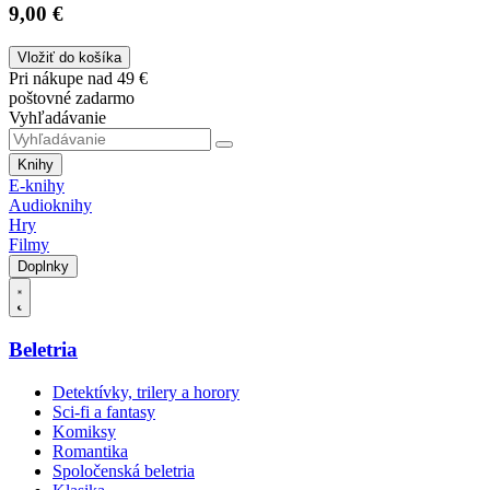
9,00 €
Vložiť do košíka
Pri nákupe nad 49 €
poštovné zadarmo
Vyhľadávanie
Knihy
E-knihy
Audioknihy
Hry
Filmy
Doplnky
Beletria
Detektívky, trilery a horory
Sci-fi a fantasy
Komiksy
Romantika
Spoločenská beletria