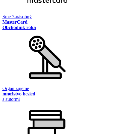
Sme 7-násobný
MasterCard
Obchodník roka
Organizujeme
množstvo besied
s autormi