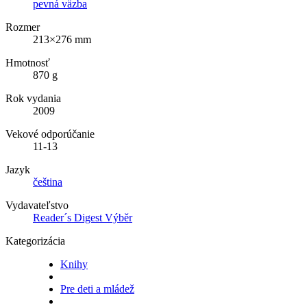
pevná väzba
Rozmer
213×276 mm
Hmotnosť
870 g
Rok vydania
2009
Vekové odporúčanie
11-13
Jazyk
čeština
Vydavateľstvo
Reader´s Digest Výběr
Kategorizácia
Knihy
Pre deti a mládež