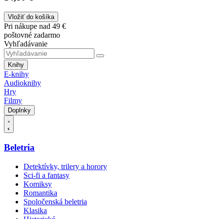
Vložiť do košíka
Pri nákupe nad 49 €
poštovné zadarmo
Vyhľadávanie
Knihy
E-knihy
Audioknihy
Hry
Filmy
Doplnky
Beletria
Detektívky, trilery a horory
Sci-fi a fantasy
Komiksy
Romantika
Spoločenská beletria
Klasika