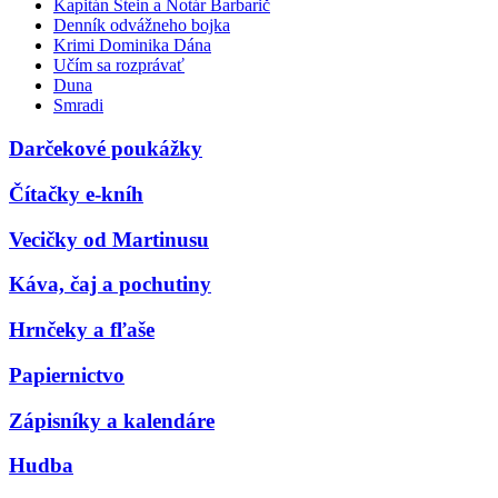
Kapitán Stein a Notár Barbarič
Denník odvážneho bojka
Krimi Dominika Dána
Učím sa rozprávať
Duna
Smradi
Darčekové poukážky
Čítačky e-kníh
Vecičky od Martinusu
Káva, čaj a pochutiny
Hrnčeky a fľaše
Papiernictvo
Zápisníky a kalendáre
Hudba