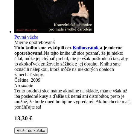
Pevná väzba
Mierne opotrebovaná
Túto knihu sme vykúpili cez
Knihovrátok
a je mierne
opotrebovaná.
Na tejto knihe už síce poznať, že ju niekto
čítal, môže jej chýbať prebal, nie je však poškodená tak, aby
to akokoľvek znižovalo zážitok z jej obsahu. Knihu sme
označili nálepkou, ktorá môže na niektorých obaloch
zanechať stopy.
Čeština, 2009
Na sklade
Tento produkt síce máme aktuálne na sklade, máme však už
iba posledné kusy a ďalšie už nemá ani distribútor, preto je
možné, že bude onedlho úplne vypredaný. Ak ho chcete mať,
ponáhľajte sa!
13,30 €
Vložiť do košíka