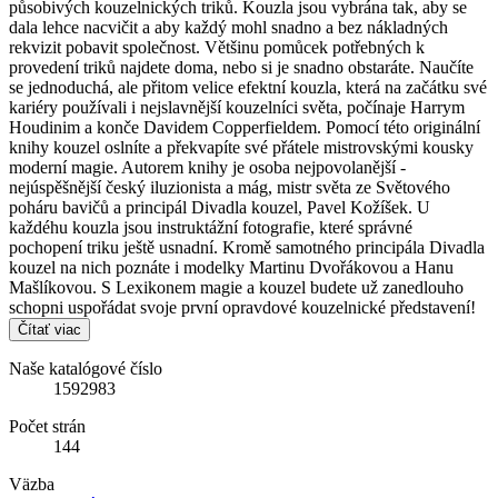
působivých kouzelnických triků. Kouzla jsou vybrána tak, aby se
dala lehce nacvičit a aby každý mohl snadno a bez nákladných
rekvizit pobavit společnost. Většinu pomůcek potřebných k
provedení triků najdete doma, nebo si je snadno obstaráte. Naučíte
se jednoduchá, ale přitom velice efektní kouzla, která na začátku své
kariéry používali i nejslavnější kouzelníci světa, počínaje Harrym
Houdinim a konče Davidem Copperfieldem. Pomocí této originální
knihy kouzel oslníte a překvapíte své přátele mistrovskými kousky
moderní magie. Autorem knihy je osoba nejpovolanější -
nejúspěšnější český iluzionista a mág, mistr světa ze Světového
poháru bavičů a principál Divadla kouzel, Pavel Kožíšek. U
každéhu kouzla jsou instruktážní fotografie, které správné
pochopení triku ještě usnadní. Kromě samotného principála Divadla
kouzel na nich poznáte i modelky Martinu Dvořákovou a Hanu
Mašlíkovou. S Lexikonem magie a kouzel budete už zanedlouho
schopni uspořádat svoje první opravdové kouzelnické představení!
Čítať viac
Naše katalógové číslo
1592983
Počet strán
144
Väzba