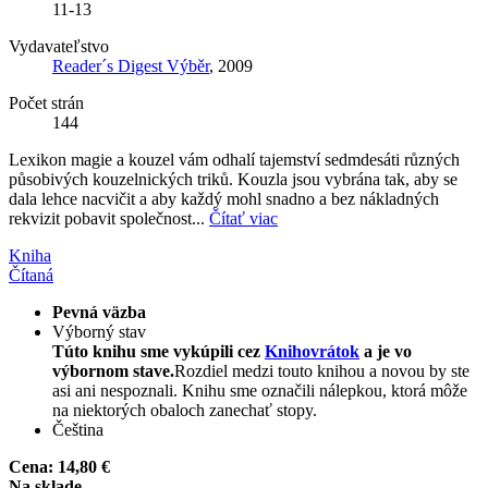
11-13
Vydavateľstvo
Reader´s Digest Výběr
, 2009
Počet strán
144
Lexikon magie a kouzel vám odhalí tajemství sedmdesáti různých
působivých kouzelnických triků. Kouzla jsou vybrána tak, aby se
dala lehce nacvičit a aby každý mohl snadno a bez nákladných
rekvizit pobavit společnost...
Čítať viac
Kniha
Čítaná
Pevná väzba
Výborný stav
Túto knihu sme vykúpili cez
Knihovrátok
a je vo
výbornom stave.
Rozdiel medzi touto knihou a novou by ste
asi ani nespoznali. Knihu sme označili nálepkou, ktorá môže
na niektorých obaloch zanechať stopy.
Čeština
Cena:
14,80 €
Na sklade