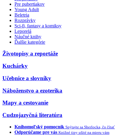
Pre pubertiakov
Young Adult
Beletria
Rozprávky
Sci-fi, fantasy a komiksy
Leporelá
Náučné knihy
Ďalšie kategórie
Životopisy a reportáže
Kuchárky
Učebnice a slovníky
Náboženstvo a ezoterika
Mapy a cestovanie
Cudzojazyčná literatúra
Knihomoľský pomocník
Spýtajte sa Sherlocka, čo čítať
Odporúčame pre vás
Knižné tipy ušité na mieru vám