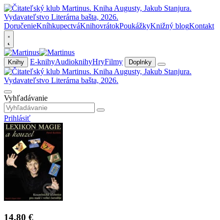
Doručenie
Kníhkupectvá
Knihovrátok
Poukážky
Knižný blog
Kontakt
E-knihy
Audioknihy
Hry
Filmy
Knihy
Doplnky
Vyhľadávanie
Prihlásiť
14,80 €