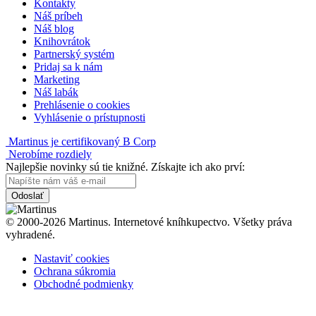
Kontakty
Náš príbeh
Náš blog
Knihovrátok
Partnerský systém
Pridaj sa k nám
Marketing
Náš labák
Prehlásenie o cookies
Vyhlásenie o prístupnosti
Martinus je certifikovaný B Corp
Nerobíme rozdiely
Najlepšie novinky sú tie knižné. Získajte ich ako prví:
Odoslať
© 2000-2026 Martinus. Internetové kníhkupectvo. Všetky práva
vyhradené.
Nastaviť cookies
Ochrana súkromia
Obchodné podmienky