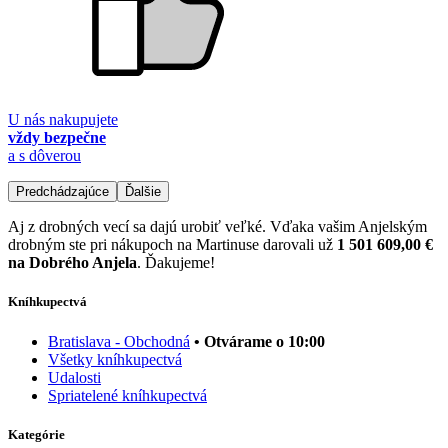
U nás nakupujete
vždy bezpečne
a s dôverou
Predchádzajúce
Ďalšie
Aj z drobných vecí sa dajú urobiť veľké. Vďaka vašim Anjelským
drobným ste pri nákupoch na Martinuse darovali už
1 501 609,00 €
na Dobrého Anjela
. Ďakujeme!
Kníhkupectvá
Bratislava - Obchodná
• Otvárame o 10:00
Všetky kníhkupectvá
Udalosti
Spriatelené kníhkupectvá
Kategórie