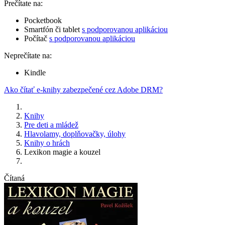
Prečítate na:
Pocketbook
Smartfón či tablet
s podporovanou aplikáciou
Počítač
s podporovanou aplikáciou
Neprečítate na:
Kindle
Ako čítať e-knihy zabezpečené cez Adobe DRM?
Knihy
Pre deti a mládež
Hlavolamy, doplňovačky, úlohy
Knihy o hrách
Lexikon magie a kouzel
Čítaná