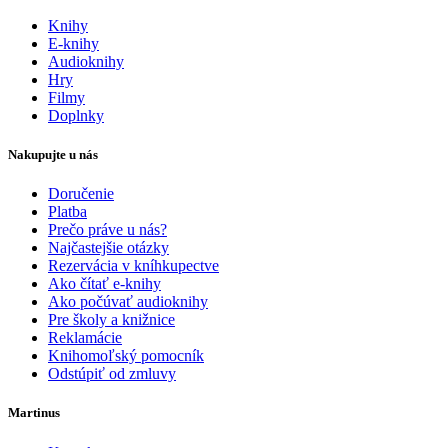
Knihy
E-knihy
Audioknihy
Hry
Filmy
Doplnky
Nakupujte u nás
Doručenie
Platba
Prečo práve u nás?
Najčastejšie otázky
Rezervácia v kníhkupectve
Ako čítať e-knihy
Ako počúvať audioknihy
Pre školy a knižnice
Reklamácie
Knihomoľský pomocník
Odstúpiť od zmluvy
Martinus