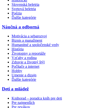
Historické
Slovenská beletria
Svetová beletria
Poézia
Ďalšie kategórie
Náučná a odborná
Motivácia a sebarozvoj
Biznis a manažment
Humanitné a spoločenské vedy
História
Životopisy a reportáže
Vzťahy a rodina
Zdravie a životný štýl
Počítače a internet
Hobby
Umenie a dizajn
Ďalšie kategórie
Deti a mládež
Knihorad – poradca kníh pre deti
Pre najmenších
Pre prvákov