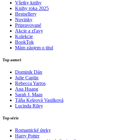
Všetky knihy
Knihy roka 2025
Bestsellery
Novinky
Pripravované
Akcie a zľavy
Kolekcie
BookTok
Mám záujem o titul
Top autori
Dominik Dán
Julie Caplin
Rebecca Yarros
Ana Huang
Sarah J. Maas
Táňa Keleová Vasilková
Lucinda Riley
Top série
Romantické úteky
Harry Potter