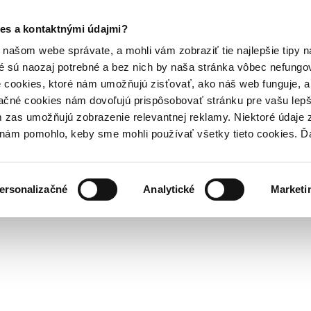
es a kontaktnými údajmi?
našom webe správate, a mohli vám zobraziť tie najlepšie tipy n
é sú naozaj potrebné a bez nich by naša stránka vôbec nefung
 cookies, ktoré nám umožňujú zisťovať, ako náš web funguje, a 
ačné cookies nám dovoľujú prispôsobovať stránku pre vašu lepši
zas umožňujú zobrazenie relevantnej reklamy. Niektoré údaje z
y nám pomohlo, keby sme mohli používať všetky tieto cookies. 
ersonalizačné
Analytické
Marketi