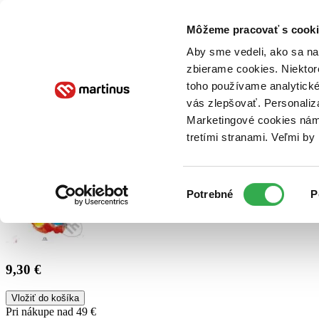
Doručenie
Kníhkupectvá
Knihovrátok
Poukážky
Knižný blog
Kontakt
Môžeme pracovať s cooki
Aby sme vedeli, ako sa na 
zbierame cookies. Niektor
E-knihy
Audioknihy
Hry
Filmy
Knihy
Doplnky
toho používame analytické
vás zlepšovať. Personaliz
Vyhľadávanie
Marketingové cookies nám 
tretími stranami. Veľmi b
Prihlásiť
Výber
Potrebné
P
súhlasu
9,30 €
Vložiť do košíka
Pri nákupe nad 49 €