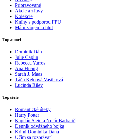
Pripravované
Akcie a zľavy
Kolekcie
Knihy s podporou FPU
Mám záujem o titul
Top autori
Dominik Dán
Julie Caplin
Rebecca Yarros
Ana Huang
Sarah J. Maas
Táňa Keleová Vasilková
Lucinda Riley
Top série
Romantické úteky
Harry Potter
Kapitán Stein a Notár Barbarič
Denník odvážneho bojka
Krimi Dominika Dána
Učím sa rozprávať