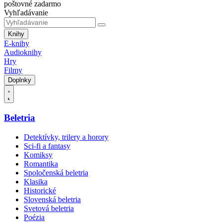
poštovné zadarmo
Vyhľadávanie
Knihy
E-knihy
Audioknihy
Hry
Filmy
Doplnky
Beletria
Detektívky, trilery a horory
Sci-fi a fantasy
Komiksy
Romantika
Spoločenská beletria
Klasika
Historické
Slovenská beletria
Svetová beletria
Poézia