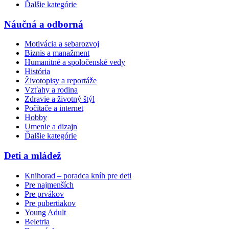
Ďalšie kategórie
Náučná a odborná
Motivácia a sebarozvoj
Biznis a manažment
Humanitné a spoločenské vedy
História
Životopisy a reportáže
Vzťahy a rodina
Zdravie a životný štýl
Počítače a internet
Hobby
Umenie a dizajn
Ďalšie kategórie
Deti a mládež
Knihorad – poradca kníh pre deti
Pre najmenších
Pre prvákov
Pre pubertiakov
Young Adult
Beletria