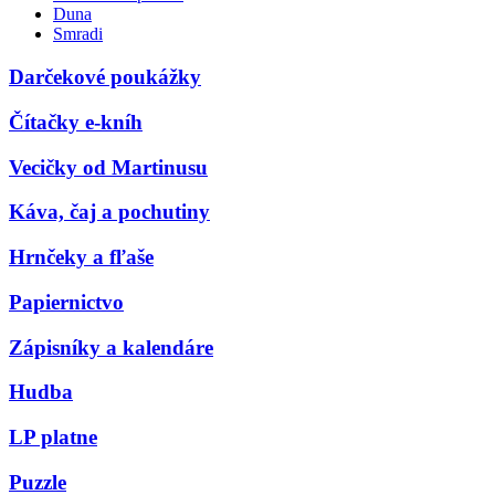
Duna
Smradi
Darčekové poukážky
Čítačky e-kníh
Vecičky od Martinusu
Káva, čaj a pochutiny
Hrnčeky a fľaše
Papiernictvo
Zápisníky a kalendáre
Hudba
LP platne
Puzzle