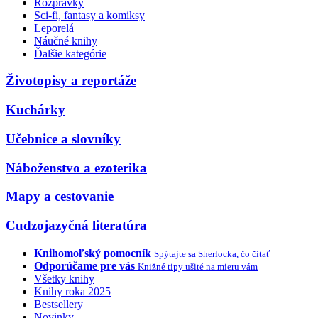
Rozprávky
Sci-fi, fantasy a komiksy
Leporelá
Náučné knihy
Ďalšie kategórie
Životopisy a reportáže
Kuchárky
Učebnice a slovníky
Náboženstvo a ezoterika
Mapy a cestovanie
Cudzojazyčná literatúra
Knihomoľský pomocník
Spýtajte sa Sherlocka, čo čítať
Odporúčame pre vás
Knižné tipy ušité na mieru vám
Všetky knihy
Knihy roka 2025
Bestsellery
Novinky