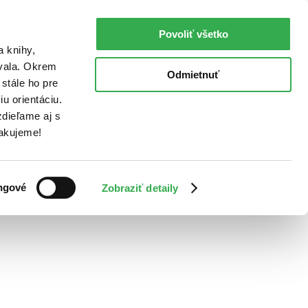
Povoliť všetko
a knihy,
ovala. Okrem
Odmietnuť
stále ho pre
u orientáciu.
dieľame aj s
Ďakujeme!
ngové
Zobraziť detaily