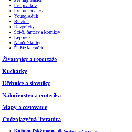
Pre najmenších
Pre prvákov
Pre pubertiakov
Young Adult
Beletria
Rozprávky
Sci-fi, fantasy a komiksy
Leporelá
Náučné knihy
Ďalšie kategórie
Životopisy a reportáže
Kuchárky
Učebnice a slovníky
Náboženstvo a ezoterika
Mapy a cestovanie
Cudzojazyčná literatúra
Knihomoľský pomocník
Spýtajte sa Sherlocka, čo čítať