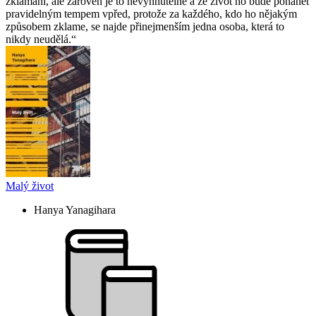
zklamání, ale zároveň je to nevyhnutelné a že život ho bude pohánět
pravidelným tempem vpřed, protože za každého, kdo ho nějakým
způsobem zklame, se najde přinejmenším jedna osoba, která to
nikdy neudělá.
Malý život
Hanya Yanagihara