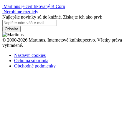
Martinus je certifikovaný B Corp
Nerobíme rozdiely
Najlepšie novinky sú tie knižné. Získajte ich ako prví:
Odoslať
© 2000-2026 Martinus. Internetové kníhkupectvo. Všetky práva
vyhradené.
Nastaviť cookies
Ochrana súkromia
Obchodné podmienky