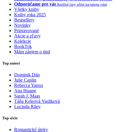
Odporúčame pre vás
Knižné tipy ušité na mieru vám
Všetky knihy
Knihy roka 2025
Bestsellery
Novinky
Pripravované
Akcie a zľavy
Kolekcie
BookTok
Mám záujem o titul
Top autori
Dominik Dán
Julie Caplin
Rebecca Yarros
Ana Huang
Sarah J. Maas
Táňa Keleová Vasilková
Lucinda Riley
Top série
Romantické úteky