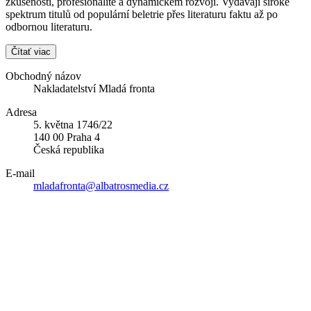
zkušenosti, profesionalitě a dynamickém rozvoji. Vydávají široké
spektrum titulů od populární beletrie přes literaturu faktu až po
odbornou literaturu.
Čítať viac
Obchodný názov
Nakladatelství Mladá fronta
Adresa
5. května 1746/22
140 00 Praha 4
Česká republika
E-mail
mladafronta@albatrosmedia.cz