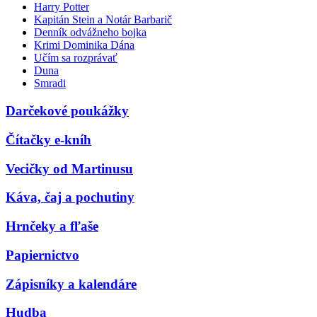
Harry Potter
Kapitán Stein a Notár Barbarič
Denník odvážneho bojka
Krimi Dominika Dána
Učím sa rozprávať
Duna
Smradi
Darčekové poukážky
Čítačky e-kníh
Vecičky od Martinusu
Káva, čaj a pochutiny
Hrnčeky a fľaše
Papiernictvo
Zápisníky a kalendáre
Hudba