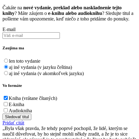
Čakáte na
nové vydanie, preklad alebo naskladnenie tejto
knihy
? Máte záujem o
e-knihu alebo audioknihu
? Sledujte titul a
pošleme vám upozornenie, keď niečo z toho pridáme do ponuky.
E-mail
Zaujíma ma
len toto vydanie
aj iné vydania (v jazyku čeština)
aj iné vydania (v akomkoľvek jazyku)
Vo formáte
Kniha (vrátane čítaných)
E-kniha
Audiokniha
Sledovať titul
Pridať citát
Byla však pravda, že tehdy poprvé pochopil, že lidé, kterým se
naučil důveřovat, by ho stejně mohli někdy zradit, a že je to sice