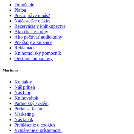
Doručenie
Platba
Prečo práve u nás?
Najčastejšie otázky
Rezervácia v kníhkupectve
Ako čítať e-knihy
Ako počúvať audioknihy
Pre školy a knižnice
Reklamácie
Knihomoľský pomocník
Odstúpiť od zmluvy
Martinus
Kontakty
Náš príbeh
Náš blog
Knihovrátok
Partnerský systém
Pridaj sa k nám
Marketing
Náš labák
Prehlásenie o cookies
Vyhlásenie o prístupnosti