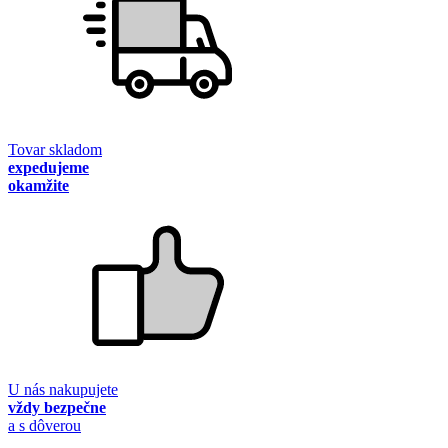
Tovar skladom
expedujeme
okamžite
U nás nakupujete
vždy bezpečne
a s dôverou