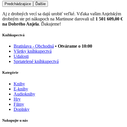
Predchádzajúce
Ďalšie
Aj z drobných vecí sa dajú urobiť veľké. Vďaka vašim Anjelským
drobným ste pri nákupoch na Martinuse darovali už
1 501 609,00 €
na Dobrého Anjela
. Ďakujeme!
Kníhkupectvá
Bratislava - Obchodná
• Otvárame o 10:00
Všetky kníhkupectvá
Udalosti
Spriatelené kníhkupectvá
Kategórie
Knihy
E-knihy
Audioknihy
Hry
Filmy
Doplnky
Nakupujte u nás