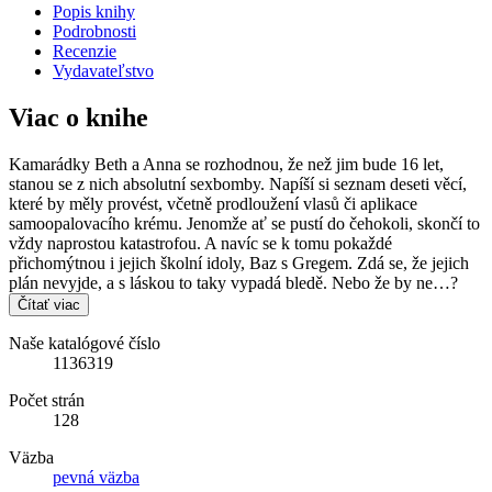
Popis knihy
Podrobnosti
Recenzie
Vydavateľstvo
Viac o knihe
Kamarádky Beth a Anna se rozhodnou, že než jim bude 16 let,
stanou se z nich absolutní sexbomby. Napíší si seznam deseti věcí,
které by měly provést, včetně prodloužení vlasů či aplikace
samoopalovacího krému. Jenomže ať se pustí do čehokoli, skončí to
vždy naprostou katastrofou. A navíc se k tomu pokaždé
přichomýtnou i jejich školní idoly, Baz s Gregem. Zdá se, že jejich
plán nevyjde, a s láskou to taky vypadá bledě. Nebo že by ne…?
Čítať viac
Naše katalógové číslo
1136319
Počet strán
128
Väzba
pevná väzba