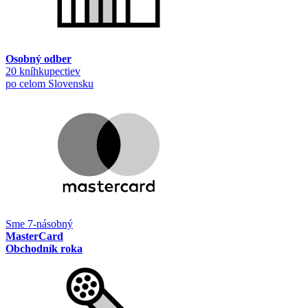
Osobný odber
20 kníhkupectiev
po celom Slovensku
Sme 7-násobný
MasterCard
Obchodník roka