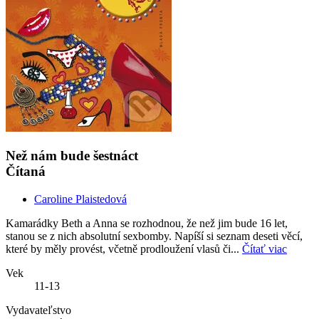
Než nám bude šestnáct
Čítaná
Caroline Plaistedová
Kamarádky Beth a Anna se rozhodnou, že než jim bude 16 let,
stanou se z nich absolutní sexbomby. Napíší si seznam deseti věcí,
které by měly provést, včetně prodloužení vlasů či...
Čítať viac
Vek
11-13
Vydavateľstvo