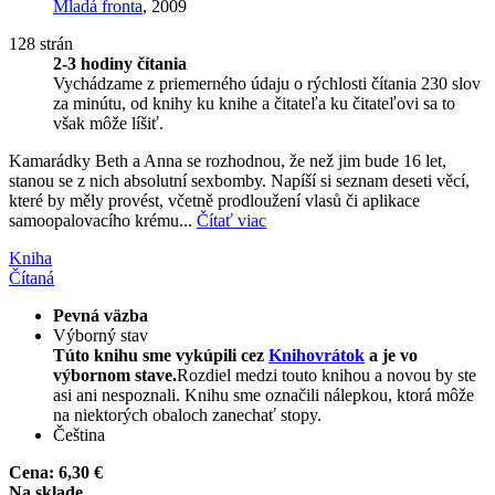
Mladá fronta
, 2009
128 strán
2-3 hodiny čítania
Vychádzame z priemerného údaju o rýchlosti čítania 230 slov
za minútu, od knihy ku knihe a čitateľa ku čitateľovi sa to
však môže líšiť.
Kamarádky Beth a Anna se rozhodnou, že než jim bude 16 let,
stanou se z nich absolutní sexbomby. Napíší si seznam deseti věcí,
které by měly provést, včetně prodloužení vlasů či aplikace
samoopalovacího krému...
Čítať viac
Kniha
Čítaná
Pevná väzba
Výborný stav
Túto knihu sme vykúpili cez
Knihovrátok
a je vo
výbornom stave.
Rozdiel medzi touto knihou a novou by ste
asi ani nespoznali. Knihu sme označili nálepkou, ktorá môže
na niektorých obaloch zanechať stopy.
Čeština
Cena:
6,30 €
Na sklade