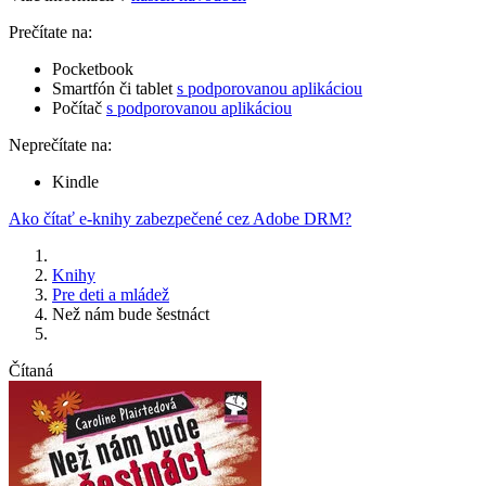
Prečítate na:
Pocketbook
Smartfón či tablet
s podporovanou aplikáciou
Počítač
s podporovanou aplikáciou
Neprečítate na:
Kindle
Ako čítať e-knihy zabezpečené cez Adobe DRM?
Knihy
Pre deti a mládež
Než nám bude šestnáct
Čítaná