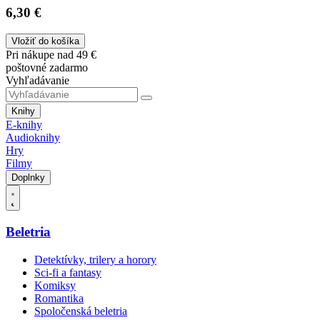
6,30 €
Vložiť do košíka
Pri nákupe nad 49 €
poštovné zadarmo
Vyhľadávanie
Knihy
E-knihy
Audioknihy
Hry
Filmy
Doplnky
Beletria
Detektívky, trilery a horory
Sci-fi a fantasy
Komiksy
Romantika
Spoločenská beletria