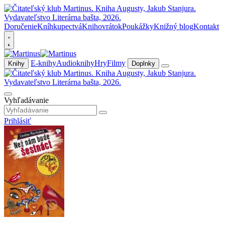
Doručenie
Kníhkupectvá
Knihovrátok
Poukážky
Knižný blog
Kontakt
E-knihy
Audioknihy
Hry
Filmy
Knihy
Doplnky
Vyhľadávanie
Prihlásiť