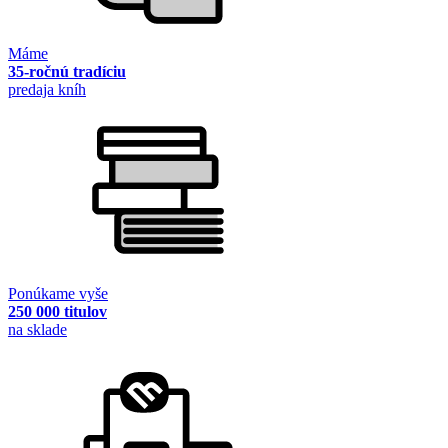
Máme
35-ročnú tradíciu
predaja kníh
Ponúkame vyše
250 000 titulov
na sklade