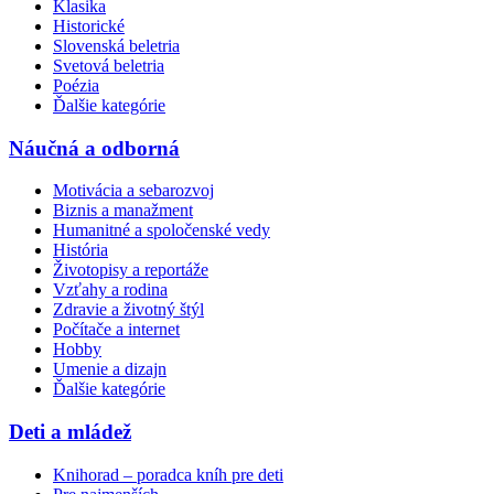
Klasika
Historické
Slovenská beletria
Svetová beletria
Poézia
Ďalšie kategórie
Náučná a odborná
Motivácia a sebarozvoj
Biznis a manažment
Humanitné a spoločenské vedy
História
Životopisy a reportáže
Vzťahy a rodina
Zdravie a životný štýl
Počítače a internet
Hobby
Umenie a dizajn
Ďalšie kategórie
Deti a mládež
Knihorad – poradca kníh pre deti