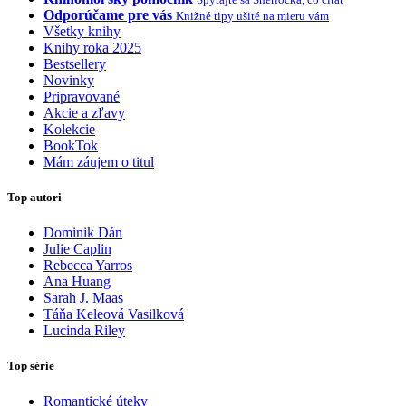
Odporúčame pre vás
Knižné tipy ušité na mieru vám
Všetky knihy
Knihy roka 2025
Bestsellery
Novinky
Pripravované
Akcie a zľavy
Kolekcie
BookTok
Mám záujem o titul
Top autori
Dominik Dán
Julie Caplin
Rebecca Yarros
Ana Huang
Sarah J. Maas
Táňa Keleová Vasilková
Lucinda Riley
Top série
Romantické úteky