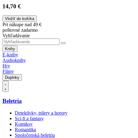
14,70 €
Vložiť do košíka
Pri nákupe nad 49 €
poštovné zadarmo
Vyhľadávanie
Knihy
E-knihy
Audioknihy
Hry
Filmy
Doplnky
Beletria
Detektívky, trilery a horory
Sci-fi a fantasy
Komiksy
Romantika
Spoločenská beletria