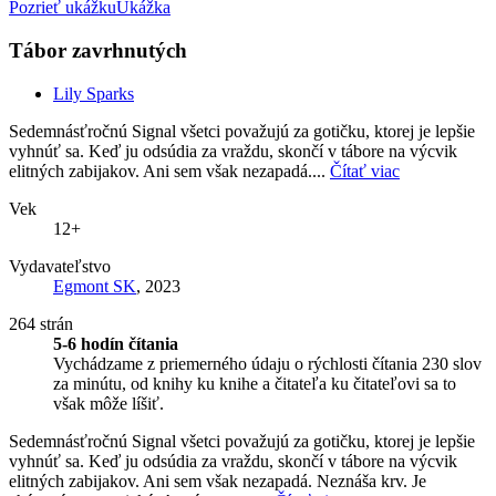
Pozrieť ukážku
Ukážka
Tábor zavrhnutých
Lily Sparks
Sedemnásťročnú Signal všetci považujú za gotičku, ktorej je lepšie
vyhnúť sa. Keď ju odsúdia za vraždu, skončí v tábore na výcvik
elitných zabijakov. Ani sem však nezapadá....
Čítať viac
Vek
12+
Vydavateľstvo
Egmont SK
, 2023
264 strán
5-6 hodín čítania
Vychádzame z priemerného údaju o rýchlosti čítania 230 slov
za minútu, od knihy ku knihe a čitateľa ku čitateľovi sa to
však môže líšiť.
Sedemnásťročnú Signal všetci považujú za gotičku, ktorej je lepšie
vyhnúť sa. Keď ju odsúdia za vraždu, skončí v tábore na výcvik
elitných zabijakov. Ani sem však nezapadá. Neznáša krv. Je