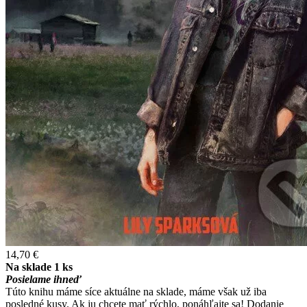
14,70 €
Na sklade 1 ks
Posielame ihneď
Túto knihu máme síce aktuálne na sklade, máme však už iba
posledné kusy. Ak ju chcete mať rýchlo, ponáhľajte sa! Dodanie