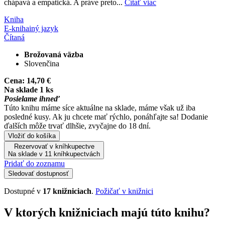
chápavá a empatická. A práve preto...
Čítať viac
Kniha
E-kniha
iný jazyk
Čítaná
Brožovaná väzba
Slovenčina
Cena:
14,70 €
Na sklade 1 ks
Posielame ihneď
Túto knihu máme síce aktuálne na sklade, máme však už iba
posledné kusy. Ak ju chcete mať rýchlo, ponáhľajte sa! Dodanie
ďalších môže trvať dlhšie, zvyčajne do 18 dní.
Vložiť do košíka
Rezervovať v kníhkupectve
Na sklade v 11 kníhkupectvách
Pridať do zoznamu
Sledovať dostupnosť
Dostupné v
17 knižniciach
.
Požičať v knižnici
V ktorých knižniciach majú túto knihu?