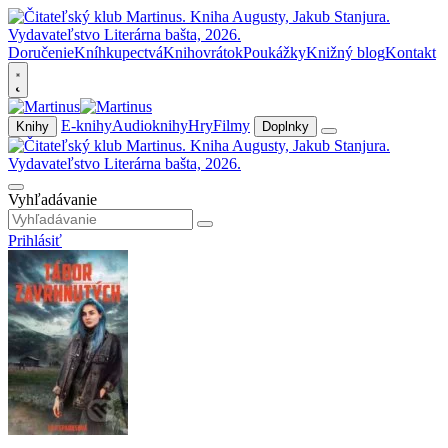
Doručenie
Kníhkupectvá
Knihovrátok
Poukážky
Knižný blog
Kontakt
E-knihy
Audioknihy
Hry
Filmy
Knihy
Doplnky
Vyhľadávanie
Prihlásiť