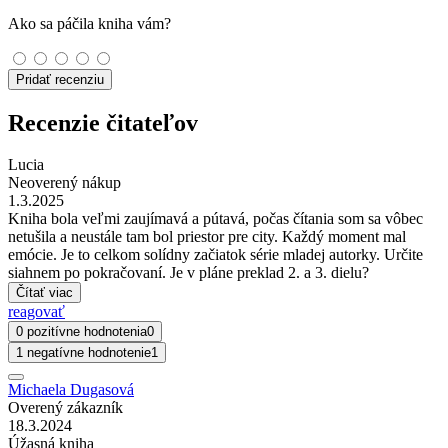
Ako sa páčila kniha vám?
Pridať recenziu
Recenzie čitateľov
Lucia
Neoverený nákup
1.3.2025
Kniha bola veľmi zaujímavá a pútavá, počas čítania som sa vôbec
netušila a neustále tam bol priestor pre city. Každý moment mal
emócie. Je to celkom solídny začiatok série mladej autorky. Určite
siahnem po pokračovaní. Je v pláne preklad 2. a 3. dielu?
Čítať viac
reagovať
0 pozitívne hodnotenia
0
1 negatívne hodnotenie
1
Michaela Dugasová
Overený zákazník
18.3.2024
Úžasná kniha