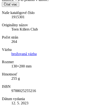
Čítať viac
Naše katalógové číslo
1915301
Originálny názov
Teen Killers Club
Počet strán
264
Väzba
brožovaná väzba
Rozmer
130×200 mm
Hmotnosť
255 g
ISBN
9788025255216
Dátum vydania
12. 5. 2023