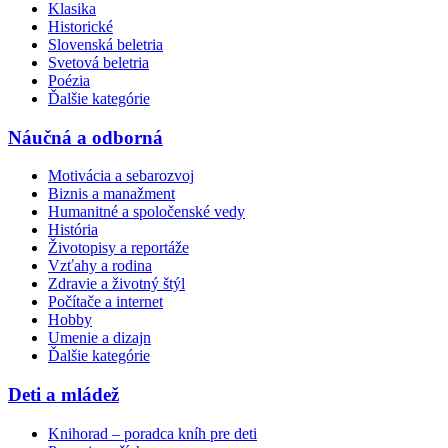
Klasika
Historické
Slovenská beletria
Svetová beletria
Poézia
Ďalšie kategórie
Náučná a odborná
Motivácia a sebarozvoj
Biznis a manažment
Humanitné a spoločenské vedy
História
Životopisy a reportáže
Vzťahy a rodina
Zdravie a životný štýl
Počítače a internet
Hobby
Umenie a dizajn
Ďalšie kategórie
Deti a mládež
Knihorad – poradca kníh pre deti