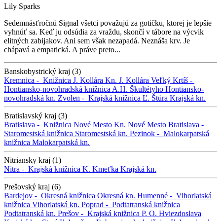
Lily Sparks
Sedemnásťročnú Signal všetci považujú za gotičku, ktorej je lepšie
vyhnúť sa. Keď ju odsúdia za vraždu, skončí v tábore na výcvik
elitných zabijakov. Ani sem však nezapadá. Neznáša krv. Je
chápavá a empatická. A práve preto...
Banskobystrický kraj (3)
Kremnica -
Knižnica J. Kollára
Kn. J. Kollára
Veľký Krtíš -
Hontiansko-novohradská knižnica A.H. Škultétyho
Hontiansko-
novohradská kn.
Zvolen -
Krajská knižnica Ľ. Štúra
Krajská kn.
Bratislavský kraj (3)
Bratislava -
Knižnica Nové Mesto
Kn. Nové Mesto
Bratislava -
Staromestská knižnica
Staromestská kn.
Pezinok -
Malokarpatská
knižnica
Malokarpatská kn.
Nitriansky kraj (1)
Nitra -
Krajská knižnica K. Kmeťka
Krajská kn.
Prešovský kraj (6)
Bardejov -
Okresná knižnica
Okresná kn.
Humenné -
Vihorlatská
knižnica
Vihorlatská kn.
Poprad -
Podtatranská knižnica
Podtatranská kn.
Prešov -
Krajská knižnica P. O. Hviezdoslava