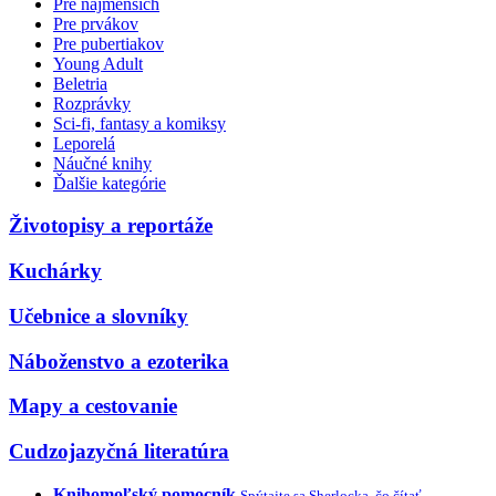
Pre najmenších
Pre prvákov
Pre pubertiakov
Young Adult
Beletria
Rozprávky
Sci-fi, fantasy a komiksy
Leporelá
Náučné knihy
Ďalšie kategórie
Životopisy a reportáže
Kuchárky
Učebnice a slovníky
Náboženstvo a ezoterika
Mapy a cestovanie
Cudzojazyčná literatúra
Knihomoľský pomocník
Spýtajte sa Sherlocka, čo čítať