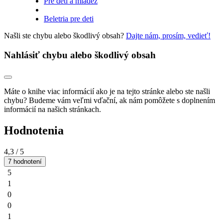
Pre deti a mládež
Beletria pre deti
Našli ste chybu alebo škodlivý obsah?
Dajte nám, prosím, vedieť!
Nahlásiť chybu alebo škodlivý obsah
Máte o knihe viac informácií ako je na tejto stránke alebo ste našli
chybu? Budeme vám veľmi vďační, ak nám pomôžete s doplnením
informácií na našich stránkach.
Hodnotenia
4,3
/ 5
7 hodnotení
5
1
0
0
1