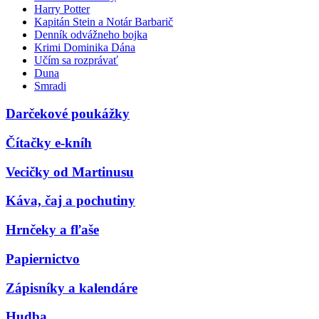
Harry Potter
Kapitán Stein a Notár Barbarič
Denník odvážneho bojka
Krimi Dominika Dána
Učím sa rozprávať
Duna
Smradi
Darčekové poukážky
Čítačky e-kníh
Vecičky od Martinusu
Káva, čaj a pochutiny
Hrnčeky a fľaše
Papiernictvo
Zápisníky a kalendáre
Hudba