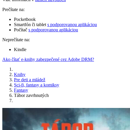
Prečítate na:
Pocketbook
Smartfón či tablet
s podporovanou aplikáciou
Počítač
s podporovanou aplikáciou
Neprečítate na:
Kindle
Ako čítať e-knihy zabezpečené cez Adobe DRM?
Knihy
Pre deti a mládež
Sci-fi, fantasy a komiksy
Fantasy
Tábor zavrhnutých