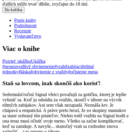
ďalších môže trvať dlhšie, zvyčajne do 18 dní.
Do košíka
Popis knihy
Podrobnosti
Recenzie
Vydavateľstvo
Viac o knihe
Pozrieť ukážku
Ukážka
#nespravodlivé obvinenenie
#vrah
#zabijaci
#elitné
jednotky
#láska
#obvinenie z vraždy
#očistenie mena
Staň sa lovcom, inak skončíš ako korisť!
Sedemnásťročnú Signal všetci považujú za gotičku, ktorej je lepšie
vyhnúť sa. Keď ju odsúdia za vraždu, skončí v tábore na výcvik
elitných zabijakov. Ani sem však nezapadá. Neznáša krv. Je
chápavá a empatická. A práve preto hrozí, že zo skupiny maniakov
sa stane zohraný tím priateľov. Niekto totiž vraždu na Signal hodil a
ona teraz musí očistiť svoje meno. Všetko sa začne komplikovať,
keď sa zamiluje. A navyše... skutočný vrah sa rozhodne znova
zaútočiť – a to priamo v tábore.