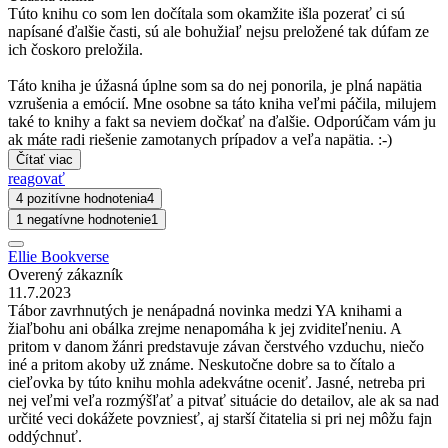
Túto knihu co som len dočítala som okamžite išla pozerať ci sú
napísané ďalšie časti, sú ale bohužiaľ nejsu preložené tak dúfam ze
ich čoskoro preložila.
Táto kniha je úžasná úplne som sa do nej ponorila, je plná napätia
vzrušenia a emócií. Mne osobne sa táto kniha veľmi páčila, milujem
také to knihy a fakt sa neviem dočkať na ďalšie. Odporúčam vám ju
ak máte radi riešenie zamotanych prípadov a veľa napätia. :-)
Čítať viac
reagovať
4 pozitívne hodnotenia
4
1 negatívne hodnotenie
1
Ellie Bookverse
Overený zákazník
11.7.2023
Tábor zavrhnutých je nenápadná novinka medzi YA knihami a
žiaľbohu ani obálka zrejme nenapomáha k jej zviditeľneniu. A
pritom v danom žánri predstavuje závan čerstvého vzduchu, niečo
iné a pritom akoby už známe. Neskutočne dobre sa to čítalo a
cieľovka by túto knihu mohla adekvátne oceniť. Jasné, netreba pri
nej veľmi veľa rozmýšľať a pitvať situácie do detailov, ale ak sa nad
určité veci dokážete povzniesť, aj starší čitatelia si pri nej môžu fajn
oddýchnuť.