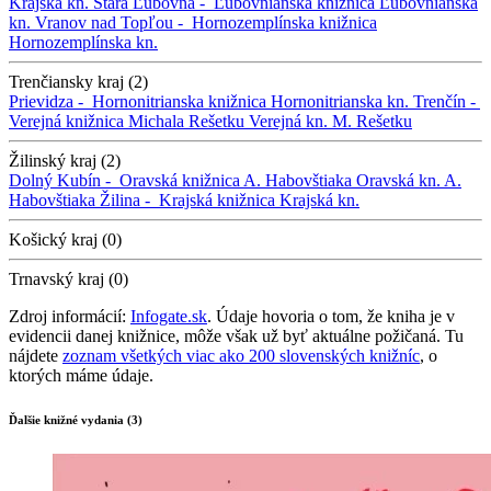
Krajská kn.
Stará Ľubovňa -
Ľubovnianska knižnica
Ľubovnianska
kn.
Vranov nad Topľou -
Hornozemplínska knižnica
Hornozemplínska kn.
Trenčiansky kraj (2)
Prievidza -
Hornonitrianska knižnica
Hornonitrianska kn.
Trenčín -
Verejná knižnica Michala Rešetku
Verejná kn. M. Rešetku
Žilinský kraj (2)
Dolný Kubín -
Oravská knižnica A. Habovštiaka
Oravská kn. A.
Habovštiaka
Žilina -
Krajská knižnica
Krajská kn.
Košický kraj (0)
Trnavský kraj (0)
Zdroj informácií:
Infogate.sk
. Údaje hovoria o tom, že kniha je v
evidencii danej knižnice, môže však už byť aktuálne požičaná. Tu
nájdete
zoznam všetkých viac ako 200 slovenských knižníc
, o
ktorých máme údaje.
Ďalšie knižné vydania (3)