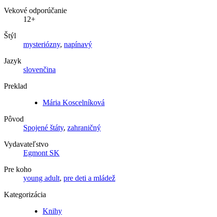
Vekové odporúčanie
12+
Štýl
mysteriózny
,
napínavý
Jazyk
slovenčina
Preklad
Mária Koscelníková
Pôvod
Spojené štáty
,
zahraničný
Vydavateľstvo
Egmont SK
Pre koho
young adult
,
pre deti a mládež
Kategorizácia
Knihy