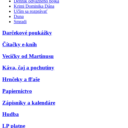
Denník odvážneho bojka
Krimi Dominika Dána
Učím sa rozprávať
Duna
Smradi
Darčekové poukážky
Čítačky e-kníh
Vecičky od Martinusu
Káva, čaj a pochutiny
Hrnčeky a fľaše
Papiernictvo
Zápisníky a kalendáre
Hudba
LP platne