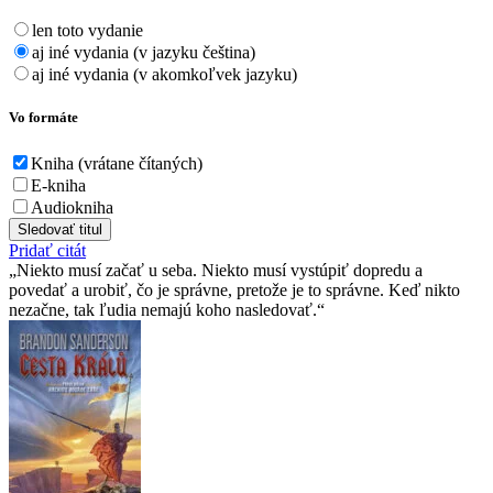
len toto vydanie
aj iné vydania (v jazyku čeština)
aj iné vydania (v akomkoľvek jazyku)
Vo formáte
Kniha (vrátane čítaných)
E-kniha
Audiokniha
Sledovať titul
Pridať citát
Niekto musí začať u seba. Niekto musí vystúpiť dopredu a
povedať a urobiť, čo je správne, pretože je to správne. Keď nikto
nezačne, tak ľudia nemajú koho nasledovať.