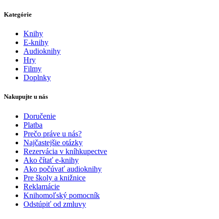
Kategórie
Knihy
E-knihy
Audioknihy
Hry
Filmy
Doplnky
Nakupujte u nás
Doručenie
Platba
Prečo práve u nás?
Najčastejšie otázky
Rezervácia v kníhkupectve
Ako čítať e-knihy
Ako počúvať audioknihy
Pre školy a knižnice
Reklamácie
Knihomoľský pomocník
Odstúpiť od zmluvy