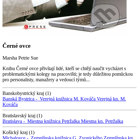
Černé ovce
Marsha Petrie Sue
Knihu Černé ovce přivítají lidé, kteří se chtějí naučit vycházet s
problematickými kolegy na pracovišti; je tedy důležitou pomůckou
pro personalisty, manažery a vedoucí týmů...
Banskobystrický kraj (1)
Banská Bystrica -
Verejná knižnica M. Kováča
Verejná kn. M.
Kováča
Bratislavský kraj (1)
Bratislava -
Miestna knižnica Petržalka
Miestna kn. Petržalka
Košický kraj (1)
Michalovce -
Zemplínska knižnica G. Zvonického
Zemplínska kn.