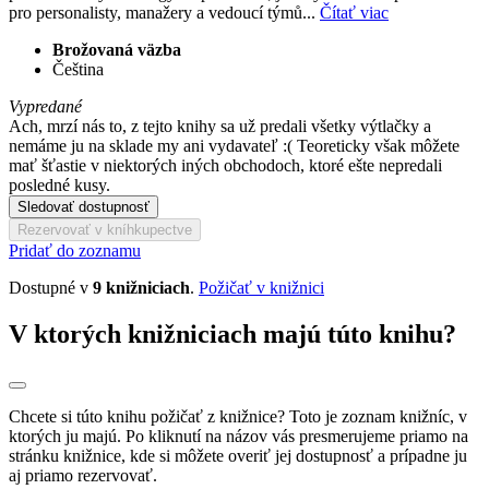
pro personalisty, manažery a vedoucí týmů...
Čítať viac
Brožovaná väzba
Čeština
Vypredané
Ach, mrzí nás to, z tejto knihy sa už predali všetky výtlačky a
nemáme ju na sklade my ani vydavateľ :( Teoreticky však môžete
mať šťastie v niektorých iných obchodoch, ktoré ešte nepredali
posledné kusy.
Sledovať dostupnosť
Rezervovať v kníhkupectve
Pridať do zoznamu
Dostupné v
9 knižniciach
.
Požičať v knižnici
V ktorých knižniciach majú túto knihu?
Chcete si túto knihu požičať z knižnice? Toto je zoznam knižníc, v
ktorých ju majú. Po kliknutí na názov vás presmerujeme priamo na
stránku knižnice, kde si môžete overiť jej dostupnosť a prípadne ju
aj priamo rezervovať.