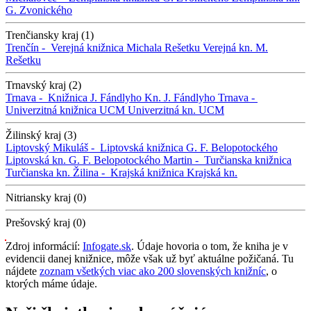
G. Zvonického
Trenčiansky kraj (1)
Trenčín -
Verejná knižnica Michala Rešetku
Verejná kn. M.
Rešetku
Trnavský kraj (2)
Trnava -
Knižnica J. Fándlyho
Kn. J. Fándlyho
Trnava -
Univerzitná knižnica UCM
Univerzitná kn. UCM
Žilinský kraj (3)
Liptovský Mikuláš -
Liptovská knižnica G. F. Belopotockého
Liptovská kn. G. F. Belopotockého
Martin -
Turčianska knižnica
Turčianska kn.
Žilina -
Krajská knižnica
Krajská kn.
Nitriansky kraj (0)
Prešovský kraj (0)
Zdroj informácií:
Infogate.sk
. Údaje hovoria o tom, že kniha je v
evidencii danej knižnice, môže však už byť aktuálne požičaná. Tu
nájdete
zoznam všetkých viac ako 200 slovenských knižníc
, o
ktorých máme údaje.