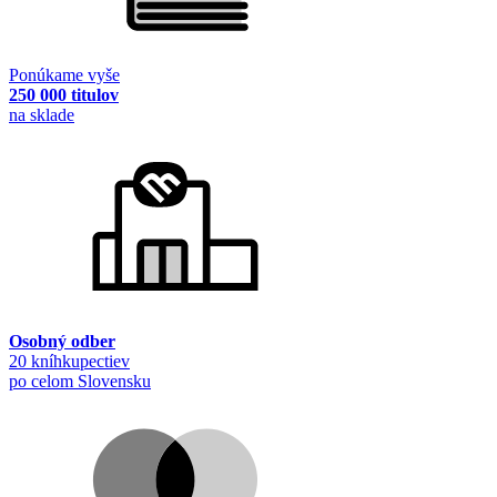
Ponúkame vyše
250 000 titulov
na sklade
Osobný odber
20 kníhkupectiev
po celom Slovensku