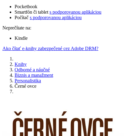
Pocketbook
Smartfón či tablet
s podporovanou aplikáciou
Počítač
s podporovanou aplikáciou
Neprečítate na:
Kindle
Ako čítať e-knihy zabezpečené cez Adobe DRM?
Knihy
Odborné a náučné
Biznis a manažment
Personalistika
Černé ovce