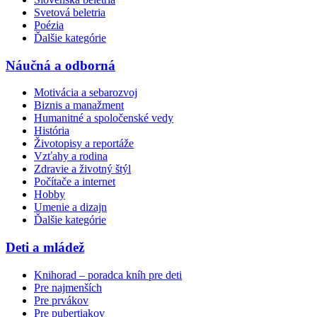
Svetová beletria
Poézia
Ďalšie kategórie
Náučná a odborná
Motivácia a sebarozvoj
Biznis a manažment
Humanitné a spoločenské vedy
História
Životopisy a reportáže
Vzťahy a rodina
Zdravie a životný štýl
Počítače a internet
Hobby
Umenie a dizajn
Ďalšie kategórie
Deti a mládež
Knihorad – poradca kníh pre deti
Pre najmenších
Pre prvákov
Pre pubertiakov