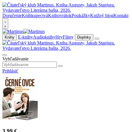
Doručenie
Kníhkupectvá
Knihovrátok
Poukážky
Knižný blog
Kontakt
E-knihy
Audioknihy
Hry
Filmy
Knihy
Doplnky
Vyhľadávanie
Prihlásiť
3,99 €