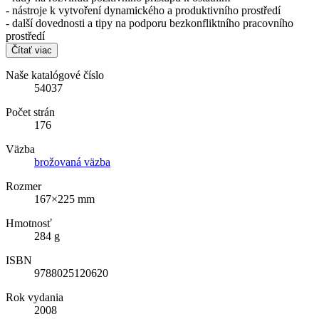
- nástroje k vytvoření dynamického a produktivního prostředí
- další dovednosti a tipy na podporu bezkonfliktního pracovního
prostředí
Čítať viac
Naše katalógové číslo
54037
Počet strán
176
Väzba
brožovaná väzba
Rozmer
167×225 mm
Hmotnosť
284 g
ISBN
9788025120620
Rok vydania
2008