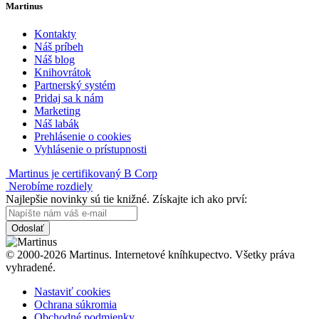
Martinus
Kontakty
Náš príbeh
Náš blog
Knihovrátok
Partnerský systém
Pridaj sa k nám
Marketing
Náš labák
Prehlásenie o cookies
Vyhlásenie o prístupnosti
Martinus je certifikovaný B Corp
Nerobíme rozdiely
Najlepšie novinky sú tie knižné. Získajte ich ako prví:
Odoslať
© 2000-2026 Martinus. Internetové kníhkupectvo. Všetky práva
vyhradené.
Nastaviť cookies
Ochrana súkromia
Obchodné podmienky