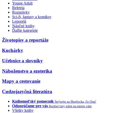
Young Adult
Beletria
Rozprávky
Sci-fi, fantasy a komiksy
Leporelá
Náučné knihy
Ďalšie kategórie
Životopisy a reportáže
Kuchárky
Učebnice a slovníky
Náboženstvo a ezoterika
Mapy a cestovanie
Cudzojazyčná literatúra
Knihomoľský pomocník
Spýtajte sa Sherlocka, čo čítať
Odporúčame pre vás
Knižné tipy ušité na mieru vám
Všetky knihy