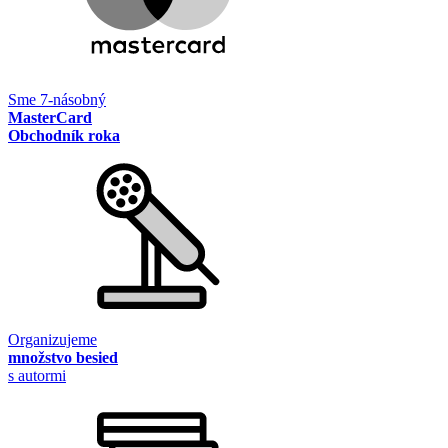
Sme 7-násobný
MasterCard
Obchodník roka
Organizujeme
množstvo besied
s autormi