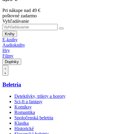
Pri nákupe nad 49 €
poštovné zadarmo
Vyhľadávanie
Knihy
E-knihy
Audioknihy
Hry
Filmy
Doplnky
Beletria
Detektívky, trilery a horory
Sci-fi a fantasy
Komiksy
Romantika
Spoločenská beletria
Klasika
Historické
Slovenská beletria