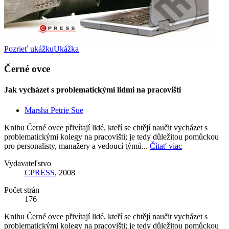
Pozrieť ukážku
Ukážka
Černé ovce
Jak vycházet s problematickými lidmi na pracovišti
Marsha Petrie Sue
Knihu Černé ovce přivítají lidé, kteří se chtějí naučit vycházet s
problematickými kolegy na pracovišti; je tedy důležitou pomůckou
pro personalisty, manažery a vedoucí týmů...
Čítať viac
Vydavateľstvo
CPRESS
, 2008
Počet strán
176
Knihu Černé ovce přivítají lidé, kteří se chtějí naučit vycházet s
problematickými kolegy na pracovišti; je tedy důležitou pomůckou