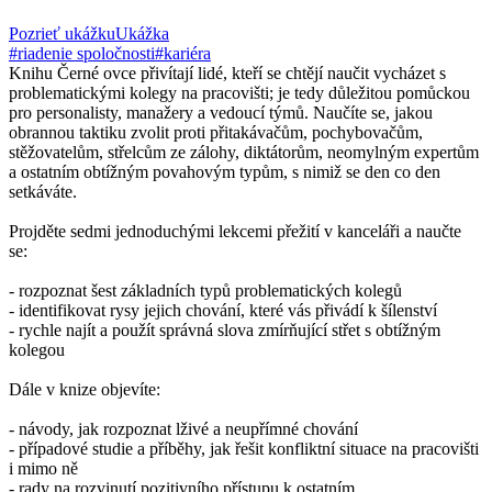
Pozrieť ukážku
Ukážka
#riadenie spoločnosti
#kariéra
Knihu Černé ovce přivítají lidé, kteří se chtějí naučit vycházet s
problematickými kolegy na pracovišti; je tedy důležitou pomůckou
pro personalisty, manažery a vedoucí týmů. Naučíte se, jakou
obrannou taktiku zvolit proti přitakávačům, pochybovačům,
stěžovatelům, střelcům ze zálohy, diktátorům, neomylným expertům
a ostatním obtížným povahovým typům, s nimiž se den co den
setkáváte.
Projděte sedmi jednoduchými lekcemi přežití v kanceláři a naučte
se:
- rozpoznat šest základních typů problematických kolegů
- identifikovat rysy jejich chování, které vás přivádí k šílenství
- rychle najít a použít správná slova zmírňující střet s obtížným
kolegou
Dále v knize objevíte:
- návody, jak rozpoznat lživé a neupřímné chování
- případové studie a příběhy, jak řešit konfliktní situace na pracovišti
i mimo ně
- rady na rozvinutí pozitivního přístupu k ostatním