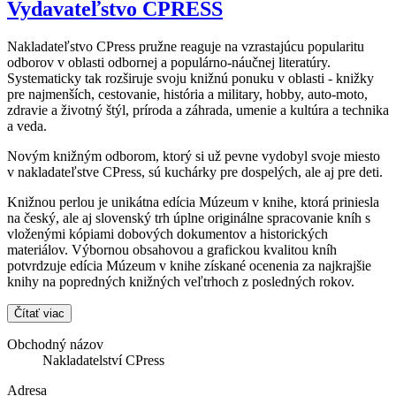
Vydavateľstvo CPRESS
Nakladateľstvo CPress pružne reaguje na vzrastajúcu popularitu
odborov v oblasti odbornej a populárno-náučnej literatúry.
Systematicky tak rozširuje svoju knižnú ponuku v oblasti - knižky
pre najmenších, cestovanie, história a military, hobby, auto-moto,
zdravie a životný štýl, príroda a záhrada, umenie a kultúra a technika
a veda.
Novým knižným odborom, ktorý si už pevne vydobyl svoje miesto
v nakladateľstve CPress, sú kuchárky pre dospelých, ale aj pre deti.
Knižnou perlou je unikátna edícia Múzeum v knihe, ktorá priniesla
na český, ale aj slovenský trh úplne originálne spracovanie kníh s
vloženými kópiami dobových dokumentov a historických
materiálov. Výbornou obsahovou a grafickou kvalitou kníh
potvrdzuje edícia Múzeum v knihe získané ocenenia za najkrajšie
knihy na popredných knižných veľtrhoch z posledných rokov.
Čítať viac
Obchodný názov
Nakladatelství CPress
Adresa