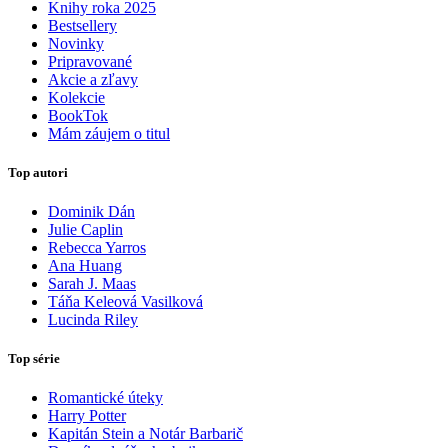
Knihy roka 2025
Bestsellery
Novinky
Pripravované
Akcie a zľavy
Kolekcie
BookTok
Mám záujem o titul
Top autori
Dominik Dán
Julie Caplin
Rebecca Yarros
Ana Huang
Sarah J. Maas
Táňa Keleová Vasilková
Lucinda Riley
Top série
Romantické úteky
Harry Potter
Kapitán Stein a Notár Barbarič