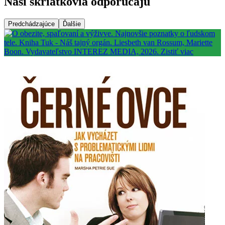
Naši škriatkovia odporúčajú
Predchádzajúce
Ďalšie