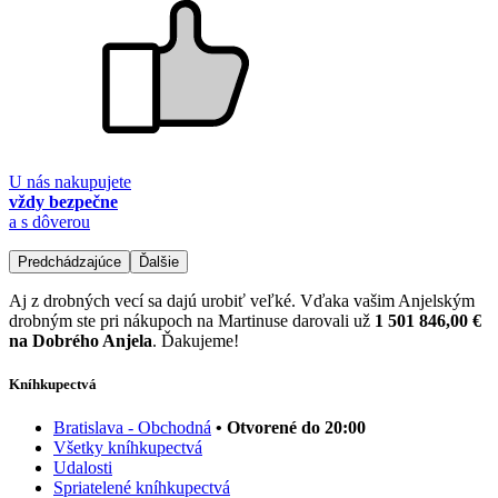
U nás nakupujete
vždy bezpečne
a s dôverou
Predchádzajúce
Ďalšie
Aj z drobných vecí sa dajú urobiť veľké. Vďaka vašim Anjelským
drobným ste pri nákupoch na Martinuse darovali už
1 501 846,00 €
na Dobrého Anjela
. Ďakujeme!
Kníhkupectvá
Bratislava - Obchodná
• Otvorené do 20:00
Všetky kníhkupectvá
Udalosti
Spriatelené kníhkupectvá