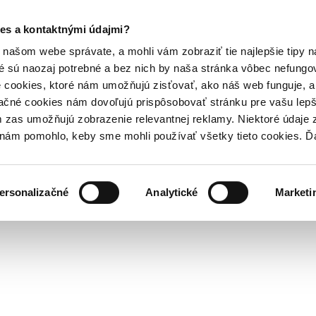
es a kontaktnými údajmi?
našom webe správate, a mohli vám zobraziť tie najlepšie tipy n
é sú naozaj potrebné a bez nich by naša stránka vôbec nefung
 cookies, ktoré nám umožňujú zisťovať, ako náš web funguje, a 
ačné cookies nám dovoľujú prispôsobovať stránku pre vašu lepši
zas umožňujú zobrazenie relevantnej reklamy. Niektoré údaje z
y nám pomohlo, keby sme mohli používať všetky tieto cookies. 
ersonalizačné
Analytické
Marketi