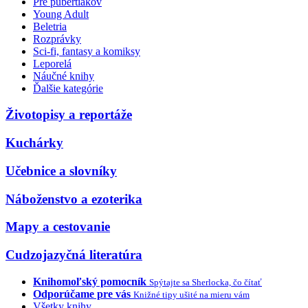
Pre pubertiakov
Young Adult
Beletria
Rozprávky
Sci-fi, fantasy a komiksy
Leporelá
Náučné knihy
Ďalšie kategórie
Životopisy a reportáže
Kuchárky
Učebnice a slovníky
Náboženstvo a ezoterika
Mapy a cestovanie
Cudzojazyčná literatúra
Knihomoľský pomocník
Spýtajte sa Sherlocka, čo čítať
Odporúčame pre vás
Knižné tipy ušité na mieru vám
Všetky knihy