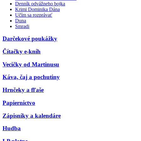
Denník odvážneho bojka
Krimi Dominika Dána
Učím sa rozprávať
Duna
Smradi
Darčekové poukážky
Čítačky e-kníh
Vecičky od Martinusu
Káva, čaj a pochutiny
Hrnčeky a fľaše
Papiernictvo
Zápisníky a kalendáre
Hudba