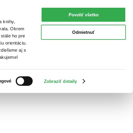
Povoliť všetko
a knihy,
ovala. Okrem
Odmietnuť
stále ho pre
u orientáciu.
dieľame aj s
Ďakujeme!
ngové
Zobraziť detaily