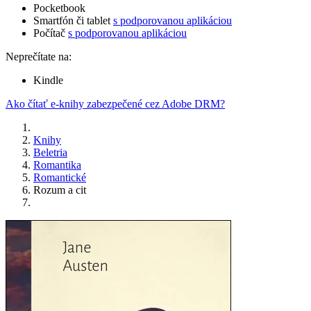
Pocketbook
Smartfón či tablet
s podporovanou aplikáciou
Počítač
s podporovanou aplikáciou
Neprečítate na:
Kindle
Ako čítať e-knihy zabezpečené cez Adobe DRM?
Knihy
Beletria
Romantika
Romantické
Rozum a cit