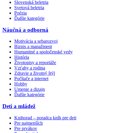
Slovenská beletria
Svetová beletria
Poézia
Ďalšie kategórie
Náučná a odborná
Motivácia a sebarozvoj
Biznis a manažment
Humanitné a spoločenské vedy
História
Životopisy a reportáže
Vzťahy a rodina
Zdravie a životný štýl
Počítače a internet
Hobby
Umenie a dizajn
Ďalšie kategórie
Deti a mládež
Knihorad – poradca kníh pre deti
Pre najmenších
Pre prvákov