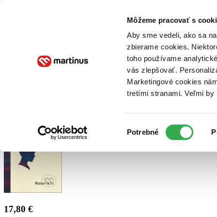
Doručenie
Kníhkupectvá
Knihovrátok
Poukážky
Knižný blog
Kontakt
Môžeme pracovať s cooki
Aby sme vedeli, ako sa na 
zbierame cookies. Niektor
E-knihy
Audioknihy
Hry
Filmy
Knihy
Doplnky
toho používame analytické
vás zlepšovať. Personaliz
Vyhľadávanie
Marketingové cookies nám 
tretími stranami. Veľmi b
Prihlásiť
Výber
Potrebné
P
súhlasu
17,80 €