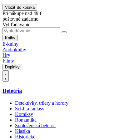
Vložiť do košíka
Pri nákupe nad 49 €
poštovné zadarmo
Vyhľadávanie
Knihy
E-knihy
Audioknihy
Hry
Filmy
Doplnky
Beletria
Detektívky, trilery a horory
Sci-fi a fantasy
Komiksy
Romantika
Spoločenská beletria
Klasika
Historické