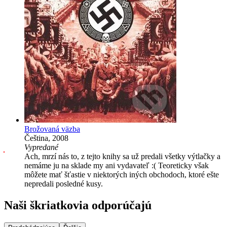
Brožovaná väzba
Čeština, 2008
Vypredané
Ach, mrzí nás to, z tejto knihy sa už predali všetky výtlačky a
nemáme ju na sklade my ani vydavateľ :( Teoreticky však
môžete mať šťastie v niektorých iných obchodoch, ktoré ešte
nepredali posledné kusy.
Naši škriatkovia odporúčajú