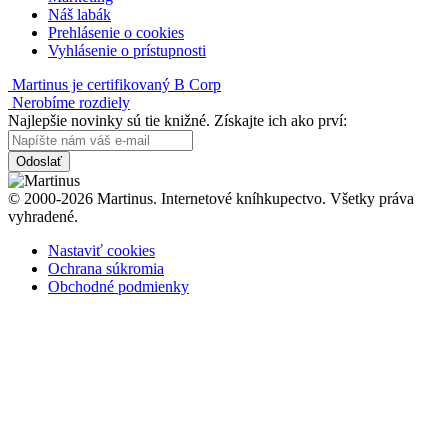
Náš labák
Prehlásenie o cookies
Vyhlásenie o prístupnosti
Martinus je certifikovaný B Corp
Nerobíme rozdiely
Najlepšie novinky sú tie knižné. Získajte ich ako prví:
Odoslať
© 2000-2026 Martinus. Internetové kníhkupectvo. Všetky práva
vyhradené.
Nastaviť cookies
Ochrana súkromia
Obchodné podmienky