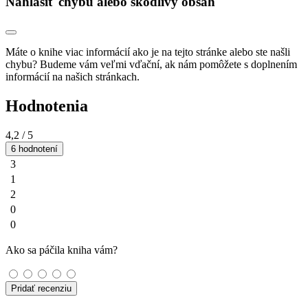
Nahlásiť chybu alebo škodlivý obsah
Máte o knihe viac informácií ako je na tejto stránke alebo ste našli
chybu? Budeme vám veľmi vďační, ak nám pomôžete s doplnením
informácií na našich stránkach.
Hodnotenia
4,2
/ 5
6 hodnotení
3
1
2
0
0
Ako sa páčila kniha vám?
Pridať recenziu