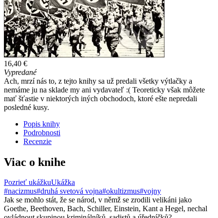
16,40 €
Vypredané
Ach, mrzí nás to, z tejto knihy sa už predali všetky výtlačky a
nemáme ju na sklade my ani vydavateľ :( Teoreticky však môžete
mať šťastie v niektorých iných obchodoch, ktoré ešte nepredali
posledné kusy.
Popis knihy
Podrobnosti
Recenzie
Viac o knihe
Pozrieť ukážku
Ukážka
#nacizmus
#druhá svetová vojna
#okultizmus
#vojny
Jak se mohlo stát, že se národ, v němž se zrodili velikáni jako
Goethe, Beethoven, Bach, Schiller, Einstein, Kant a Hegel, nechal
ovládnout skupinou kriminálníků, sadistů a úředníčků?