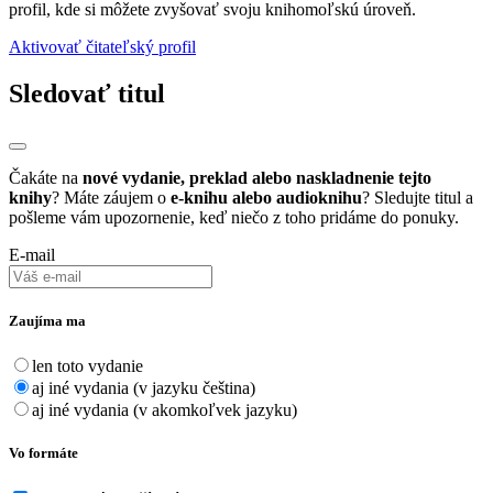
profil, kde si môžete zvyšovať svoju knihomoľskú úroveň.
Aktivovať čitateľský profil
Sledovať titul
Čakáte na
nové vydanie, preklad alebo naskladnenie tejto
knihy
? Máte záujem o
e-knihu alebo audioknihu
? Sledujte titul a
pošleme vám upozornenie, keď niečo z toho pridáme do ponuky.
E-mail
Zaujíma ma
len toto vydanie
aj iné vydania (v jazyku čeština)
aj iné vydania (v akomkoľvek jazyku)
Vo formáte