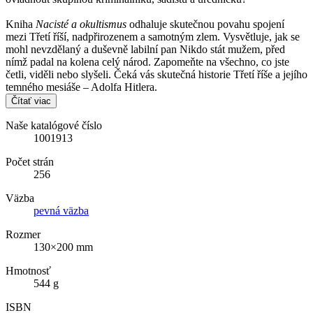
Kniha
Nacisté a okultismus
odhaluje skutečnou povahu spojení
mezi Třetí říší, nadpřirozenem a samotným zlem. Vysvětluje, jak se
mohl nevzdělaný a duševně labilní pan Nikdo stát mužem, před
nímž padal na kolena celý národ. Zapomeňte na všechno, co jste
četli, viděli nebo slyšeli. Čeká vás skutečná historie Třetí říše a jejího
temného mesiáše – Adolfa Hitlera.
Čítať viac
Naše katalógové číslo
1001913
Počet strán
256
Väzba
pevná väzba
Rozmer
130×200 mm
Hmotnosť
544 g
ISBN