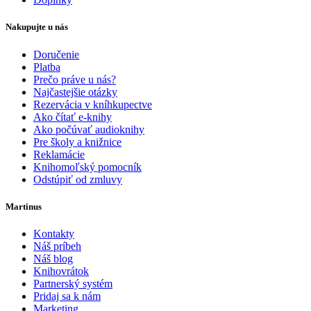
Nakupujte u nás
Doručenie
Platba
Prečo práve u nás?
Najčastejšie otázky
Rezervácia v kníhkupectve
Ako čítať e-knihy
Ako počúvať audioknihy
Pre školy a knižnice
Reklamácie
Knihomoľský pomocník
Odstúpiť od zmluvy
Martinus
Kontakty
Náš príbeh
Náš blog
Knihovrátok
Partnerský systém
Pridaj sa k nám
Marketing