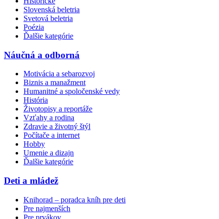
Historické
Slovenská beletria
Svetová beletria
Poézia
Ďalšie kategórie
Náučná a odborná
Motivácia a sebarozvoj
Biznis a manažment
Humanitné a spoločenské vedy
História
Životopisy a reportáže
Vzťahy a rodina
Zdravie a životný štýl
Počítače a internet
Hobby
Umenie a dizajn
Ďalšie kategórie
Deti a mládež
Knihorad – poradca kníh pre deti
Pre najmenších
Pre prvákov