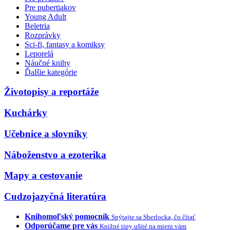
Pre pubertiakov
Young Adult
Beletria
Rozprávky
Sci-fi, fantasy a komiksy
Leporelá
Náučné knihy
Ďalšie kategórie
Životopisy a reportáže
Kuchárky
Učebnice a slovníky
Náboženstvo a ezoterika
Mapy a cestovanie
Cudzojazyčná literatúra
Knihomoľský pomocník
Spýtajte sa Sherlocka, čo čítať
Odporúčame pre vás
Knižné tipy ušité na mieru vám