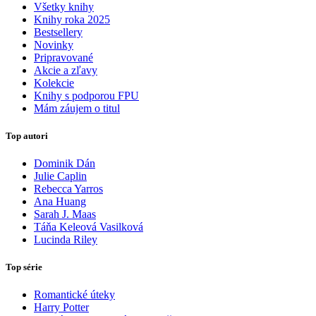
Všetky knihy
Knihy roka 2025
Bestsellery
Novinky
Pripravované
Akcie a zľavy
Kolekcie
Knihy s podporou FPU
Mám záujem o titul
Top autori
Dominik Dán
Julie Caplin
Rebecca Yarros
Ana Huang
Sarah J. Maas
Táňa Keleová Vasilková
Lucinda Riley
Top série
Romantické úteky
Harry Potter