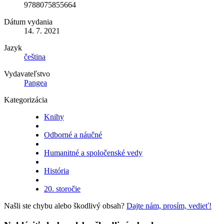
9788075855664
Dátum vydania
14. 7. 2021
Jazyk
čeština
Vydavateľstvo
Pangea
Kategorizácia
Knihy
Odborné a náučné
Humanitné a spoločenské vedy
História
20. storočie
Našli ste chybu alebo škodlivý obsah?
Dajte nám, prosím, vedieť!