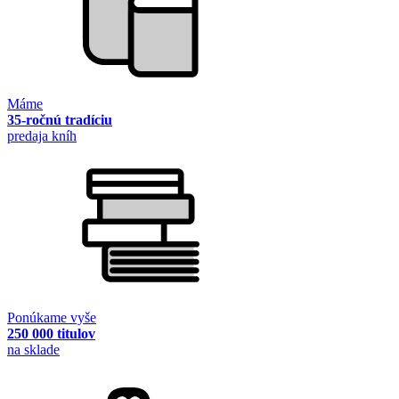
Máme
35-ročnú tradíciu
predaja kníh
Ponúkame vyše
250 000 titulov
na sklade