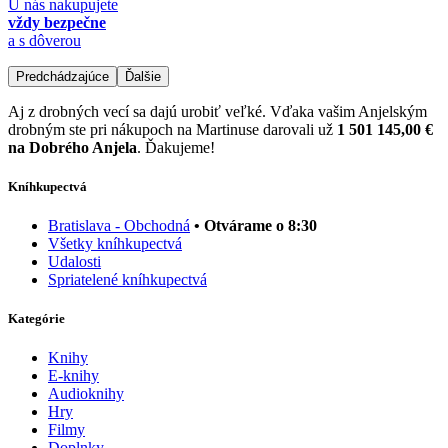
U nás nakupujete
vždy bezpečne
a s dôverou
Predchádzajúce
Ďalšie
Aj z drobných vecí sa dajú urobiť veľké. Vďaka vašim Anjelským
drobným ste pri nákupoch na Martinuse darovali už
1 501 145,00 €
na Dobrého Anjela
. Ďakujeme!
Kníhkupectvá
Bratislava - Obchodná
• Otvárame o 8:30
Všetky kníhkupectvá
Udalosti
Spriatelené kníhkupectvá
Kategórie
Knihy
E-knihy
Audioknihy
Hry
Filmy
Doplnky