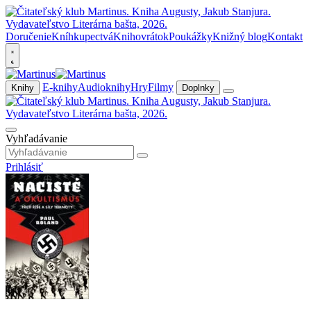
Doručenie
Kníhkupectvá
Knihovrátok
Poukážky
Knižný blog
Kontakt
E-knihy
Audioknihy
Hry
Filmy
Knihy
Doplnky
Vyhľadávanie
Prihlásiť