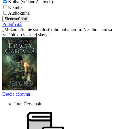
Kniha (vrátane čítaných)
E-kniha
Audiokniha
Sledovať titul
Pridať citát
Možno ešte nie som dosť dlho bohatierom. Nestihol som sa
zaľúbiť do vlastnej slávy.
Dračia cárovná
Juraj Červenák