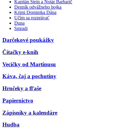
Kapitán Stein a Notár Barbarič
Denník odvážneho bojka
Krimi Dominika Dána
Učím sa rozprávať
Duna
Smradi
Darčekové poukážky
Čítačky e-kníh
Vecičky od Martinusu
Káva, čaj a pochutiny
Hrnčeky a fľaše
Papiernictvo
Zápisníky a kalendáre
Hudba