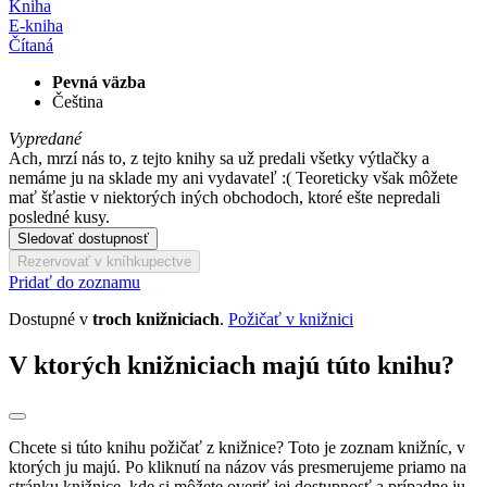
Kniha
E-kniha
Čítaná
Pevná väzba
Čeština
Vypredané
Ach, mrzí nás to, z tejto knihy sa už predali všetky výtlačky a
nemáme ju na sklade my ani vydavateľ :( Teoreticky však môžete
mať šťastie v niektorých iných obchodoch, ktoré ešte nepredali
posledné kusy.
Sledovať dostupnosť
Rezervovať v kníhkupectve
Pridať do zoznamu
Dostupné v
troch knižniciach
.
Požičať v knižnici
V ktorých knižniciach majú túto knihu?
Chcete si túto knihu požičať z knižnice? Toto je zoznam knižníc, v
ktorých ju majú. Po kliknutí na názov vás presmerujeme priamo na
stránku knižnice, kde si môžete overiť jej dostupnosť a prípadne ju