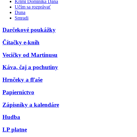
Krimi Dominika Dána
Učím sa rozprávať
Duna
Smradi
Darčekové poukážky
Čítačky e-kníh
Vecičky od Martinusu
Káva, čaj a pochutiny
Hrnčeky a fľaše
Papiernictvo
Zápisníky a kalendáre
Hudba
LP platne