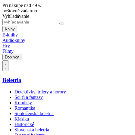
Pri nákupe nad 49 €
poštovné zadarmo
Vyhľadávanie
Knihy
E-knihy
Audioknihy
Hry
Filmy
Doplnky
Beletria
Detektívky, trilery a horory
Sci-fi a fantasy
Komiksy
Romantika
Spoločenská beletria
Klasika
Historické
Slovenská beletria