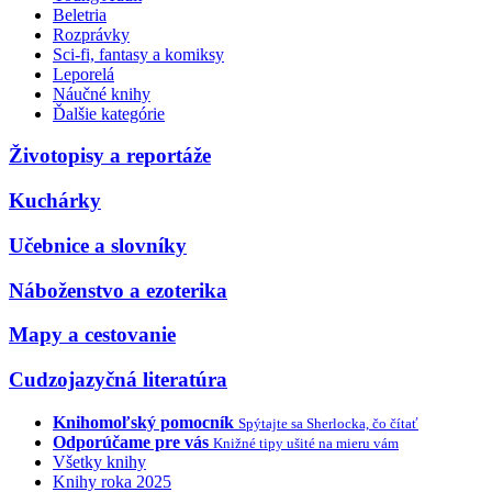
Beletria
Rozprávky
Sci-fi, fantasy a komiksy
Leporelá
Náučné knihy
Ďalšie kategórie
Životopisy a reportáže
Kuchárky
Učebnice a slovníky
Náboženstvo a ezoterika
Mapy a cestovanie
Cudzojazyčná literatúra
Knihomoľský pomocník
Spýtajte sa Sherlocka, čo čítať
Odporúčame pre vás
Knižné tipy ušité na mieru vám
Všetky knihy
Knihy roka 2025