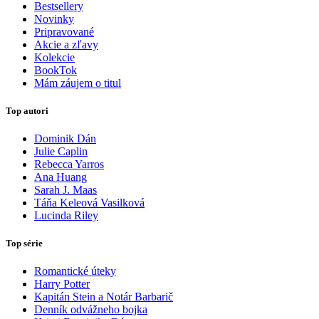
Bestsellery
Novinky
Pripravované
Akcie a zľavy
Kolekcie
BookTok
Mám záujem o titul
Top autori
Dominik Dán
Julie Caplin
Rebecca Yarros
Ana Huang
Sarah J. Maas
Táňa Keleová Vasilková
Lucinda Riley
Top série
Romantické úteky
Harry Potter
Kapitán Stein a Notár Barbarič
Denník odvážneho bojka