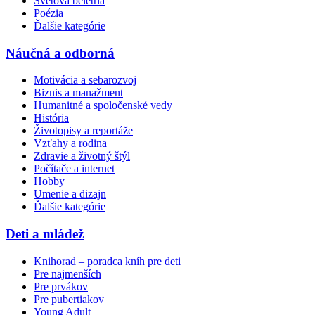
Svetová beletria
Poézia
Ďalšie kategórie
Náučná a odborná
Motivácia a sebarozvoj
Biznis a manažment
Humanitné a spoločenské vedy
História
Životopisy a reportáže
Vzťahy a rodina
Zdravie a životný štýl
Počítače a internet
Hobby
Umenie a dizajn
Ďalšie kategórie
Deti a mládež
Knihorad – poradca kníh pre deti
Pre najmenších
Pre prvákov
Pre pubertiakov
Young Adult