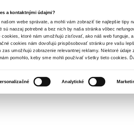
es a kontaktnými údajmi?
našom webe správate, a mohli vám zobraziť tie najlepšie tipy n
é sú naozaj potrebné a bez nich by naša stránka vôbec nefung
 cookies, ktoré nám umožňujú zisťovať, ako náš web funguje, a 
ačné cookies nám dovoľujú prispôsobovať stránku pre vašu lepši
zas umožňujú zobrazenie relevantnej reklamy. Niektoré údaje z
y nám pomohlo, keby sme mohli používať všetky tieto cookies. 
ersonalizačné
Analytické
Marketi