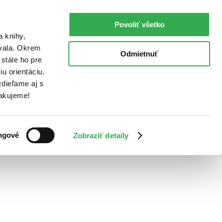
Povoliť všetko
a knihy,
ovala. Okrem
Odmietnuť
stále ho pre
u orientáciu.
dieľame aj s
Ďakujeme!
ngové
Zobraziť detaily