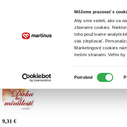
Doručenie
Kníhkupectvá
Knihovrátok
Poukážky
Knižný blog
Kontakt
Môžeme pracovať s cooki
Aby sme vedeli, ako sa na 
zbierame cookies. Niektor
E-knihy
Audioknihy
Hry
Filmy
Knihy
Doplnky
toho používame analytické
vás zlepšovať. Personaliz
Vyhľadávanie
Marketingové cookies nám 
tretími stranami. Veľmi b
Prihlásiť
Výber
Potrebné
P
súhlasu
9,31 €