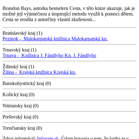
Brandon Bays, autorka bestseleru Cesta, v této knize ukazuje, jak je
možné její výjimečnou a inspirující metodu využít k pomoci dětem.
Cesta se zrodila z autorčiny vlastní zkušenosti...
Bratislavský kraj (1)
Pezinok -
Malokarpatská knižnica
Malokarpatská kn.
Trnavský kraj (1)
Trnava -
Knižnica J. Fándlyho
Kn. J. Fándlyho
Žilinský kraj (1)
Žilina -
Krajská knižnica
Krajská kn.
Banskobystrický kraj (0)
Košický kraj (0)
Nitriansky kraj (0)
Prešovský kraj (0)
Trenčiansky kraj (0)
Zdroj informácií:
Infogate.sk
. Údaje hovoria o tom, že kniha je v