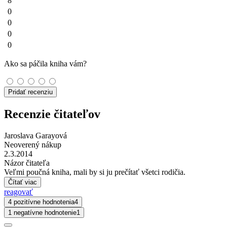
8
0
0
0
0
Ako sa páčila kniha vám?
Pridať recenziu
Recenzie čitateľov
Jaroslava Garayová
Neoverený nákup
2.3.2014
Názor čitateľa
Veľmi poučná kniha, mali by si ju prečítať všetci rodičia.
Čítať viac
reagovať
4 pozitívne hodnotenia
4
1 negatívne hodnotenie
1