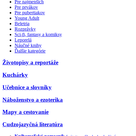
Pre najmenších
Pre prvákov
Pre pubertiakov
Young Adult
Beletria
Rozprávky
Sci-fi, fantasy a komiksy
Leporelá
Náučné knihy
Ďalšie kategórie
Životopisy a reportáže
Kuchárky
Učebnice a slovníky
Náboženstvo a ezoterika
Mapy a cestovanie
Cudzojazyčná literatúra