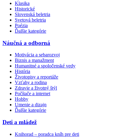
Klasika
Historické
Slovenská beletria
Svetová beletria
Poézia
Ďalšie kategórie
Náučná a odborná
Motivácia a sebarozvoj
Biznis a manažment
Humanitné a spoločenské vedy
História
Životopisy a reportáže
Vzťahy a rodina
Zdravie a životný štýl
Počítače a internet
Hobby
Umenie a dizajn
Ďalšie kategórie
Deti a mládež
Knihorad – poradca kníh pre deti