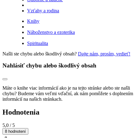
Vzťahy a rodina
Knihy
Náboženstvo a ezoterika
Spiritualita
Našli ste chybu alebo škodlivý obsah?
Dajte nám, prosím, vedieť!
Nahlásiť chybu alebo škodlivý obsah
Máte o knihe viac informácií ako je na tejto stránke alebo ste našli
chybu? Budeme vám veľmi vďační, ak nám pomôžete s doplnením
informácií na našich stránkach.
Hodnotenia
5,0
/ 5
8 hodnotení