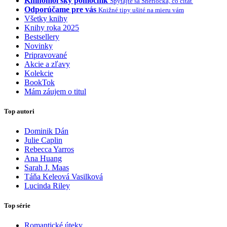
Knihomoľský pomocník
Spýtajte sa Sherlocka, čo čítať
Odporúčame pre vás
Knižné tipy ušité na mieru vám
Všetky knihy
Knihy roka 2025
Bestsellery
Novinky
Pripravované
Akcie a zľavy
Kolekcie
BookTok
Mám záujem o titul
Top autori
Dominik Dán
Julie Caplin
Rebecca Yarros
Ana Huang
Sarah J. Maas
Táňa Keleová Vasilková
Lucinda Riley
Top série
Romantické úteky