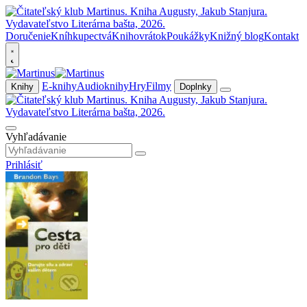
Doručenie
Kníhkupectvá
Knihovrátok
Poukážky
Knižný blog
Kontakt
E-knihy
Audioknihy
Hry
Filmy
Knihy
Doplnky
Vyhľadávanie
Prihlásiť