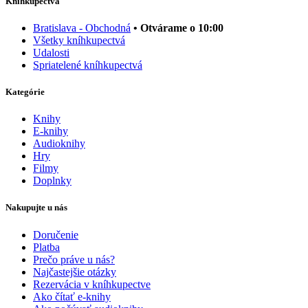
Kníhkupectvá
Bratislava - Obchodná
• Otvárame o 10:00
Všetky kníhkupectvá
Udalosti
Spriatelené kníhkupectvá
Kategórie
Knihy
E-knihy
Audioknihy
Hry
Filmy
Doplnky
Nakupujte u nás
Doručenie
Platba
Prečo práve u nás?
Najčastejšie otázky
Rezervácia v kníhkupectve
Ako čítať e-knihy