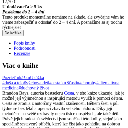
12,70 €
U dodávateľa > 5 ks
Posielame do 2 – 4 dní
Tento produkt momentálne nemáme na sklade, ale zvyčajne vám ho
vieme zabezpečiť a odoslať do 2 – 4 dní. A posnažíme sa aj trochu
rýchlejšie!
Do košíka
Popis knihy
Podrobnosti
Recenzie
Viac o knihe
Pozrieť ukážku
Ukážka
#duša a telo
#výchova detí
#cesta ku šťastiu
#choroby
#alternatívna
medicína
#duchovný život
Brandon Bays, autorka bestseleru
Cesta
, v této knize ukazuje, jak je
možné její výjimečnou a inspirující metodu využít k pomoci dětem.
Cesta se zrodila z autorčiny vlastní zkušenosti. Během šesti a půl
týdne se bez léků a operací zbavila velkého nádoru. Díky její
metodě se na světě uzdravily nejen tisíce dospělých, ale také dětí.
Právě jejich radostná svědectví jsou součástí této knihy, stejně jako
speciálně sestavený příběh, který lze číst jako pohádku na dobrou