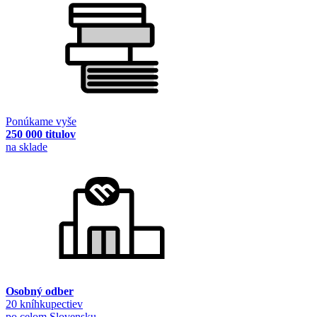
Ponúkame vyše
250 000 titulov
na sklade
Osobný odber
20 kníhkupectiev
po celom Slovensku