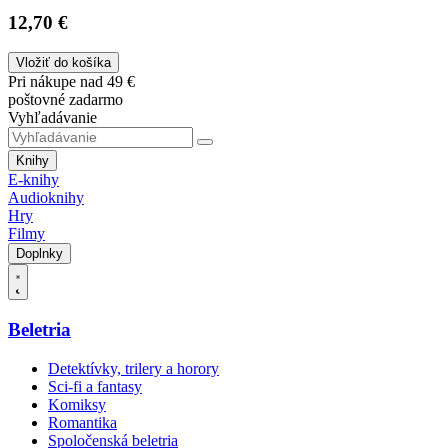
12,70 €
Vložiť do košíka
Pri nákupe nad 49 €
poštovné zadarmo
Vyhľadávanie
Knihy
E-knihy
Audioknihy
Hry
Filmy
Doplnky
Beletria
Detektívky, trilery a horory
Sci-fi a fantasy
Komiksy
Romantika
Spoločenská beletria