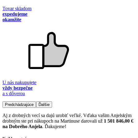
Tovar skladom
expedujeme
okamžite
U nás nakupujete
vždy bezpečne
a s dôverou
Predchádzajúce
Ďalšie
Aj z drobných vecí sa dajú urobiť veľké. Vďaka vašim Anjelským
drobným ste pri nákupoch na Martinuse darovali už
1 501 846,00 €
na Dobrého Anjela
. Ďakujeme!