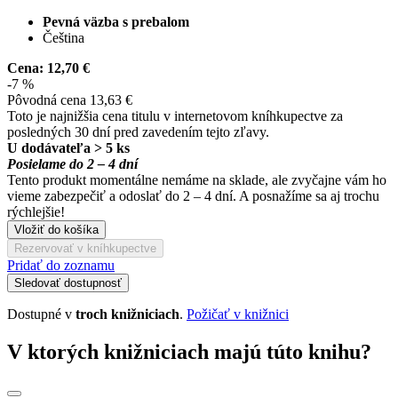
Pevná väzba s prebalom
Čeština
Cena:
12,70 €
-7 %
Pôvodná cena
13,63 €
Toto je najnižšia cena titulu v internetovom kníhkupectve za
posledných 30 dní pred zavedením tejto zľavy.
U dodávateľa > 5 ks
Posielame do 2 – 4 dní
Tento produkt momentálne nemáme na sklade, ale zvyčajne vám ho
vieme zabezpečiť a odoslať do 2 – 4 dní. A posnažíme sa aj trochu
rýchlejšie!
Vložiť do košíka
Rezervovať v kníhkupectve
Pridať do zoznamu
Sledovať dostupnosť
Dostupné v
troch knižniciach
.
Požičať v knižnici
V ktorých knižniciach majú túto knihu?