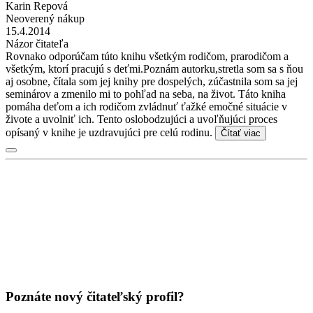
Karin Repová
Neoverený nákup
15.4.2014
Názor čitateľa
Rovnako odporúčam túto knihu všetkým rodičom, prarodičom a
všetkým, ktorí pracujú s deťmi.Poznám autorku,stretla som sa s ňou
aj osobne, čítala som jej knihy pre dospelých, zúčastnila som sa jej
seminárov a zmenilo mi to pohľad na seba, na život. Táto kniha
pomáha deťom a ich rodičom zvládnuť ťažké emočné situácie v
živote a uvolniť ich. Tento oslobodzujúci a uvoľňujúci proces
opísaný v knihe je uzdravujúci pre celú rodinu.
Čítať viac
Poznáte nový čitateľský profil?