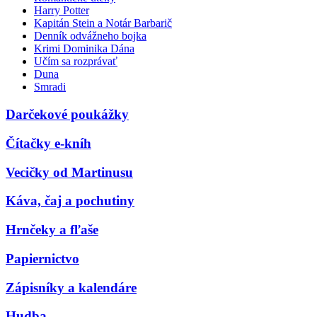
Harry Potter
Kapitán Stein a Notár Barbarič
Denník odvážneho bojka
Krimi Dominika Dána
Učím sa rozprávať
Duna
Smradi
Darčekové poukážky
Čítačky e-kníh
Vecičky od Martinusu
Káva, čaj a pochutiny
Hrnčeky a fľaše
Papiernictvo
Zápisníky a kalendáre
Hudba