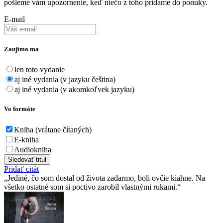
pošleme vám upozornenie, keď niečo z toho pridáme do ponuky.
E-mail
Zaujíma ma
len toto vydanie
aj iné vydania (v jazyku čeština)
aj iné vydania (v akomkoľvek jazyku)
Vo formáte
Kniha (vrátane čítaných)
E-kniha
Audiokniha
Sledovať titul
Pridať citát
Jediné, čo som dostal od života zadarmo, boli ovčie kiahne. Na
všetko ostatné som si poctivo zarobil vlastnými rukami.