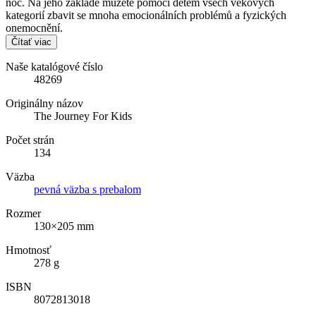
noc. Na jeho základě můžete pomoci dětem všech věkových
kategorií zbavit se mnoha emocionálních problémů a fyzických
onemocnění.
Čítať viac
Naše katalógové číslo
48269
Originálny názov
The Journey For Kids
Počet strán
134
Väzba
pevná väzba s prebalom
Rozmer
130×205 mm
Hmotnosť
278 g
ISBN
8072813018