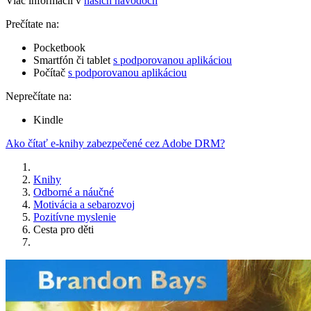
Viac informácií v
našich návodoch
Prečítate na:
Pocketbook
Smartfón či tablet
s podporovanou aplikáciou
Počítač
s podporovanou aplikáciou
Neprečítate na:
Kindle
Ako čítať e-knihy zabezpečené cez Adobe DRM?
Knihy
Odborné a náučné
Motivácia a sebarozvoj
Pozitívne myslenie
Cesta pro děti