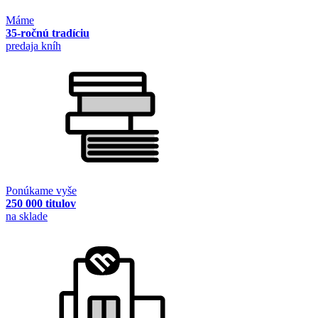
Máme
35-ročnú tradíciu
predaja kníh
Ponúkame vyše
250 000 titulov
na sklade