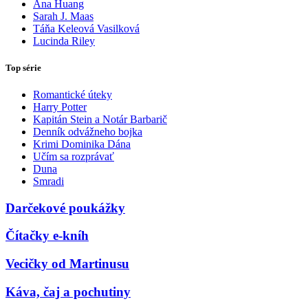
Ana Huang
Sarah J. Maas
Táňa Keleová Vasilková
Lucinda Riley
Top série
Romantické úteky
Harry Potter
Kapitán Stein a Notár Barbarič
Denník odvážneho bojka
Krimi Dominika Dána
Učím sa rozprávať
Duna
Smradi
Darčekové poukážky
Čítačky e-kníh
Vecičky od Martinusu
Káva, čaj a pochutiny