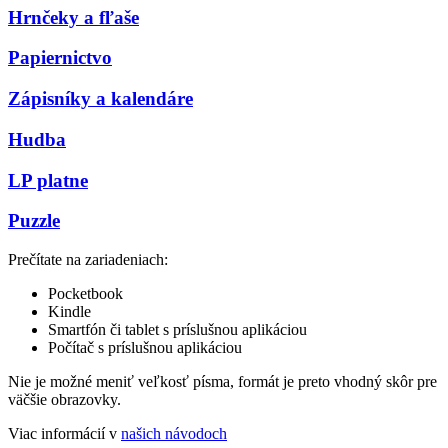
Hrnčeky a fľaše
Papiernictvo
Zápisníky a kalendáre
Hudba
LP platne
Puzzle
Prečítate na zariadeniach:
Pocketbook
Kindle
Smartfón či tablet s príslušnou aplikáciou
Počítač s príslušnou aplikáciou
Nie je možné meniť veľkosť písma, formát je preto vhodný skôr pre
väčšie obrazovky.
Viac informácií v
našich návodoch