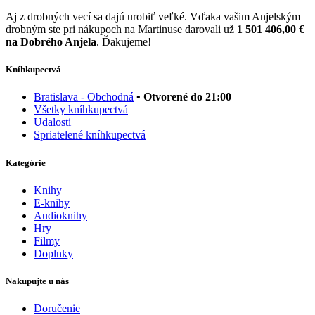
Aj z drobných vecí sa dajú urobiť veľké. Vďaka vašim Anjelským
drobným ste pri nákupoch na Martinuse darovali už
1 501 406,00 €
na Dobrého Anjela
. Ďakujeme!
Kníhkupectvá
Bratislava - Obchodná
• Otvorené do 21:00
Všetky kníhkupectvá
Udalosti
Spriatelené kníhkupectvá
Kategórie
Knihy
E-knihy
Audioknihy
Hry
Filmy
Doplnky
Nakupujte u nás
Doručenie