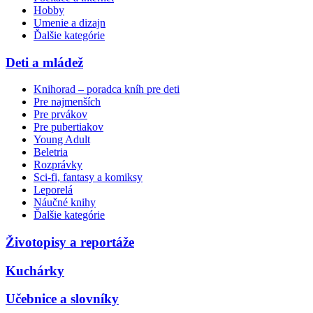
Hobby
Umenie a dizajn
Ďalšie kategórie
Deti a mládež
Knihorad – poradca kníh pre deti
Pre najmenších
Pre prvákov
Pre pubertiakov
Young Adult
Beletria
Rozprávky
Sci-fi, fantasy a komiksy
Leporelá
Náučné knihy
Ďalšie kategórie
Životopisy a reportáže
Kuchárky
Učebnice a slovníky