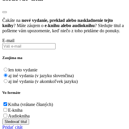
Čakáte na
nové vydanie, preklad alebo naskladnenie tejto
knihy
? Máte záujem o
e-knihu alebo audioknihu
? Sledujte titul a
pošleme vám upozornenie, keď niečo z toho pridáme do ponuky.
E-mail
Zaujíma ma
len toto vydanie
aj iné vydania (v jazyku slovenčina)
aj iné vydania (v akomkoľvek jazyku)
Vo formáte
Kniha (vrátane čítaných)
E-kniha
Audiokniha
Sledovať titul
Pridať citát