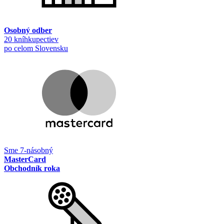
Osobný odber
20 kníhkupectiev
po celom Slovensku
Sme 7-násobný
MasterCard
Obchodník roka