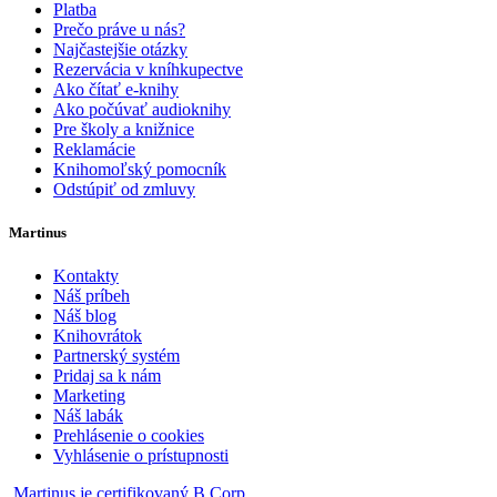
Platba
Prečo práve u nás?
Najčastejšie otázky
Rezervácia v kníhkupectve
Ako čítať e-knihy
Ako počúvať audioknihy
Pre školy a knižnice
Reklamácie
Knihomoľský pomocník
Odstúpiť od zmluvy
Martinus
Kontakty
Náš príbeh
Náš blog
Knihovrátok
Partnerský systém
Pridaj sa k nám
Marketing
Náš labák
Prehlásenie o cookies
Vyhlásenie o prístupnosti
Martinus je certifikovaný B Corp