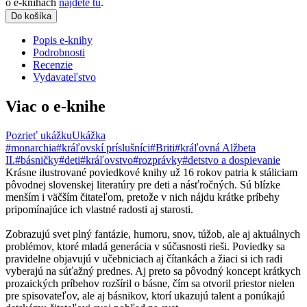
o e-knihách
nájdete tu
.
Do košíka
Popis e-knihy
Podrobnosti
Recenzie
Vydavateľstvo
Viac o e-knihe
Pozrieť ukážku
Ukážka
#monarchia
#kráľovskí príslušníci
#Briti
#kráľovná Alžbeta
II.
#básničky
#deti
#kráľovstvo
#rozprávky
#detstvo a dospievanie
Krásne ilustrované poviedkové knihy už 16 rokov patria k stáliciam
pôvodnej slovenskej literatúry pre deti a násťročných. Sú blízke
menším i väčším čitateľom, pretože v nich nájdu krátke príbehy
pripomínajúce ich vlastné radosti aj starosti.
Zobrazujú svet plný fantázie, humoru, snov, túžob, ale aj aktuálnych
problémov, ktoré mladá generácia v súčasnosti rieši. Poviedky sa
pravidelne objavujú v učebniciach aj čítankách a žiaci si ich radi
vyberajú na súťažný prednes. Aj preto sa pôvodný koncept krátkych
prozaických príbehov rozšíril o básne, čím sa otvoril priestor nielen
pre spisovateľov, ale aj básnikov, ktorí ukazujú talent a ponúkajú