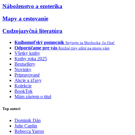
Náboženstvo a ezoterika
Mapy a cestovanie
Cudzojazyčná literatúra
Knihomoľský pomocník
Spýtajte sa Sherlocka, čo čítať
Odporúčame pre vás
Knižné tipy ušité na mieru vám
Všetky knihy
Knihy roka 2025
Bestsellery
Novinky
Pripravované
Akcie a zľavy
Kolekcie
BookTok
Mám záujem o titul
Top autori
Dominik Dán
Julie Caplin
Rebecca Yarros