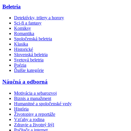
Beletria
Detektívky, trilery a horory
Sci-fi a fantasy
Komiksy
Romantika
Spoločenská beletria
Klasika
Historické
Slovenská beletria
Svetová beletria
Poézia
Ďalšie kategórie
Náučná a odborná
Motivácia a sebarozvoj
Biznis a manažment
Humanitné a spoločenské vedy
História
Životopisy a reportáže
Vzťahy a rodina
Zdravie a životný štýl
Počítače a internet