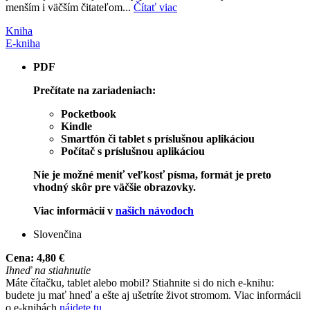
menším i väčším čitateľom...
Čítať viac
Kniha
E-kniha
PDF
Prečítate na zariadeniach:
Pocketbook
Kindle
Smartfón či tablet s príslušnou aplikáciou
Počítač s príslušnou aplikáciou
Nie je možné meniť veľkosť písma, formát je preto
vhodný skôr pre väčšie obrazovky.
Viac informácií v
našich návodoch
Slovenčina
Cena:
4,80 €
Ihneď na stiahnutie
Máte čítačku, tablet alebo mobil? Stiahnite si do nich e-knihu:
budete ju mať hneď a ešte aj ušetríte život stromom. Viac informácii
o e-knihách
nájdete tu
.