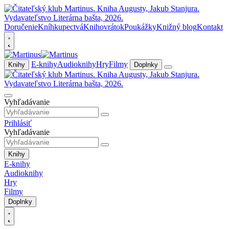
Doručenie
Kníhkupectvá
Knihovrátok
Poukážky
Knižný blog
Kontakt
E-knihy
Audioknihy
Hry
Filmy
Knihy
Doplnky
Vyhľadávanie
Prihlásiť
Vyhľadávanie
Knihy
E-knihy
Audioknihy
Hry
Filmy
Doplnky