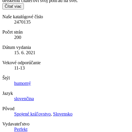
detskému čitateľovi svoj pohľad na svet.
Čítať viac
Naše katalógové číslo
2470135
Počet strán
200
Dátum vydania
15. 6. 2021
Vekové odporúčanie
11-13
Štýl
humorný
Jazyk
slovenčina
Pôvod
Spojené kráľovstvo
,
Slovensko
Vydavateľstvo
Perfekt