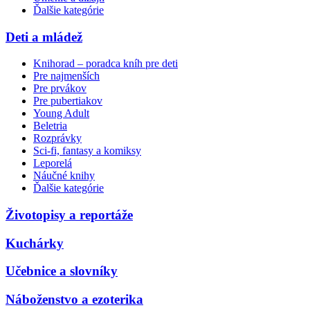
Ďalšie kategórie
Deti a mládež
Knihorad – poradca kníh pre deti
Pre najmenších
Pre prvákov
Pre pubertiakov
Young Adult
Beletria
Rozprávky
Sci-fi, fantasy a komiksy
Leporelá
Náučné knihy
Ďalšie kategórie
Životopisy a reportáže
Kuchárky
Učebnice a slovníky
Náboženstvo a ezoterika