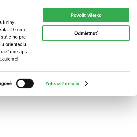
Povoliť všetko
a knihy,
ovala. Okrem
Odmietnuť
stále ho pre
u orientáciu.
dieľame aj s
Ďakujeme!
ngové
Zobraziť detaily