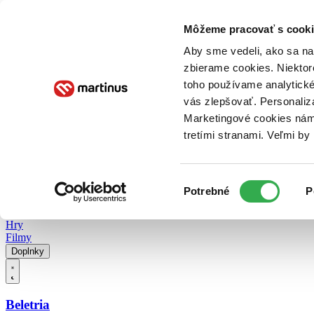
Doručenie
Kníhkupectvá
Knihovrátok
Poukážky
Knižný blog
Kontakt
Môžeme pracovať s cooki
Aby sme vedeli, ako sa na 
zbierame cookies. Niektor
E-knihy
Audioknihy
Hry
Filmy
Knihy
Doplnky
toho používame analytické
vás zlepšovať. Personaliz
Vyhľadávanie
Marketingové cookies nám 
tretími stranami. Veľmi b
Prihlásiť
Vyhľadávanie
Výber
Knihy
Potrebné
P
súhlasu
E-knihy
Audioknihy
Hry
Filmy
Doplnky
Beletria