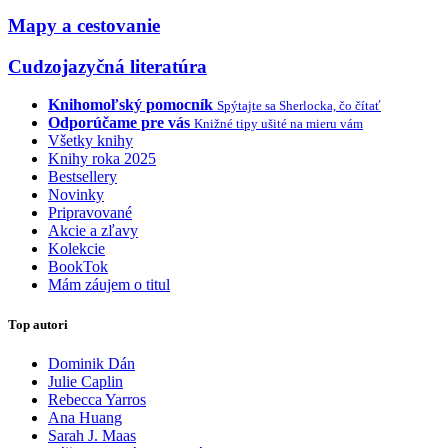
Mapy a cestovanie
Cudzojazyčná literatúra
Knihomoľský pomocník
Spýtajte sa Sherlocka, čo čítať
Odporúčame pre vás
Knižné tipy ušité na mieru vám
Všetky knihy
Knihy roka 2025
Bestsellery
Novinky
Pripravované
Akcie a zľavy
Kolekcie
BookTok
Mám záujem o titul
Top autori
Dominik Dán
Julie Caplin
Rebecca Yarros
Ana Huang
Sarah J. Maas