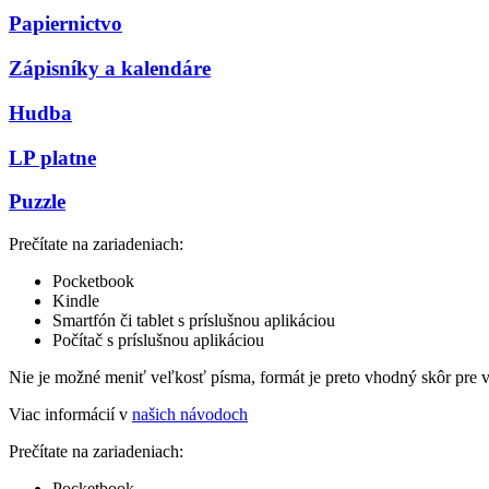
Papiernictvo
Zápisníky a kalendáre
Hudba
LP platne
Puzzle
Prečítate na zariadeniach:
Pocketbook
Kindle
Smartfón či tablet s príslušnou aplikáciou
Počítač s príslušnou aplikáciou
Nie je možné meniť veľkosť písma, formát je preto vhodný skôr pre 
Viac informácií v
našich návodoch
Prečítate na zariadeniach:
Pocketbook