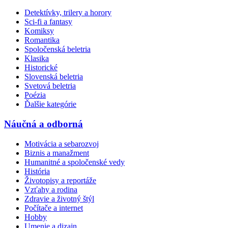
Detektívky, trilery a horory
Sci-fi a fantasy
Komiksy
Romantika
Spoločenská beletria
Klasika
Historické
Slovenská beletria
Svetová beletria
Poézia
Ďalšie kategórie
Náučná a odborná
Motivácia a sebarozvoj
Biznis a manažment
Humanitné a spoločenské vedy
História
Životopisy a reportáže
Vzťahy a rodina
Zdravie a životný štýl
Počítače a internet
Hobby
Umenie a dizajn