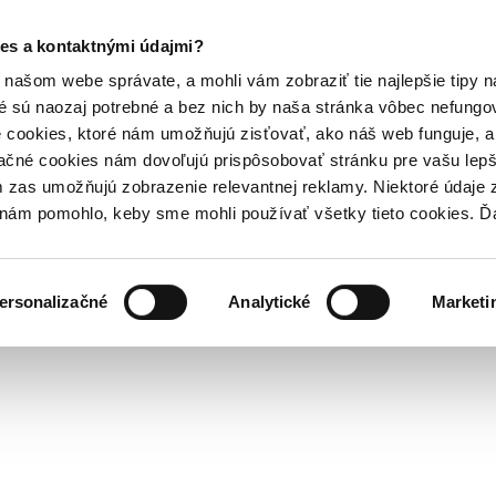
es a kontaktnými údajmi?
našom webe správate, a mohli vám zobraziť tie najlepšie tipy n
é sú naozaj potrebné a bez nich by naša stránka vôbec nefung
 cookies, ktoré nám umožňujú zisťovať, ako náš web funguje, a 
ačné cookies nám dovoľujú prispôsobovať stránku pre vašu lepši
zas umožňujú zobrazenie relevantnej reklamy. Niektoré údaje z
y nám pomohlo, keby sme mohli používať všetky tieto cookies. 
ersonalizačné
Analytické
Marketi