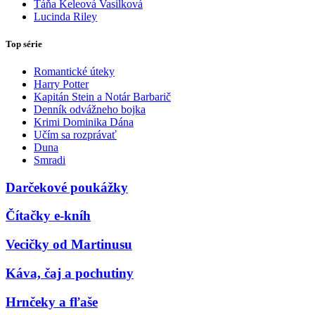
Táňa Keleová Vasilková
Lucinda Riley
Top série
Romantické úteky
Harry Potter
Kapitán Stein a Notár Barbarič
Denník odvážneho bojka
Krimi Dominika Dána
Učím sa rozprávať
Duna
Smradi
Darčekové poukážky
Čítačky e-kníh
Vecičky od Martinusu
Káva, čaj a pochutiny
Hrnčeky a fľaše