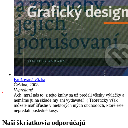
Brožovaná väzba
Čeština, 2008
Vypredané
Ach, mrzí nás to, z tejto knihy sa už predali všetky výtlačky a
nemáme ju na sklade my ani vydavateľ :( Teoreticky však
môžete mať šťastie v niektorých iných obchodoch, ktoré ešte
nepredali posledné kusy.
Naši škriatkovia odporúčajú