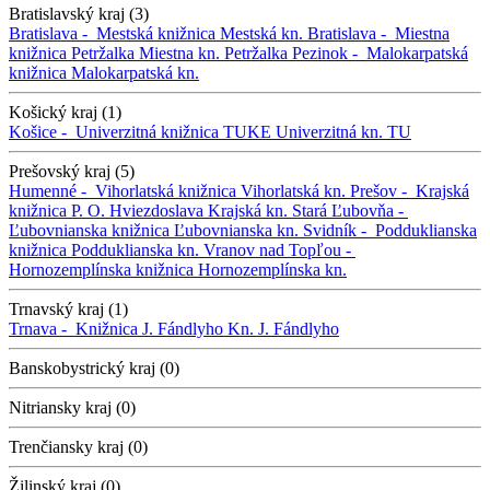
Bratislavský kraj (3)
Bratislava -
Mestská knižnica
Mestská kn.
Bratislava -
Miestna
knižnica Petržalka
Miestna kn. Petržalka
Pezinok -
Malokarpatská
knižnica
Malokarpatská kn.
Košický kraj (1)
Košice -
Univerzitná knižnica TUKE
Univerzitná kn. TU
Prešovský kraj (5)
Humenné -
Vihorlatská knižnica
Vihorlatská kn.
Prešov -
Krajská
knižnica P. O. Hviezdoslava
Krajská kn.
Stará Ľubovňa -
Ľubovnianska knižnica
Ľubovnianska kn.
Svidník -
Podduklianska
knižnica
Podduklianska kn.
Vranov nad Topľou -
Hornozemplínska knižnica
Hornozemplínska kn.
Trnavský kraj (1)
Trnava -
Knižnica J. Fándlyho
Kn. J. Fándlyho
Banskobystrický kraj (0)
Nitriansky kraj (0)
Trenčiansky kraj (0)
Žilinský kraj (0)