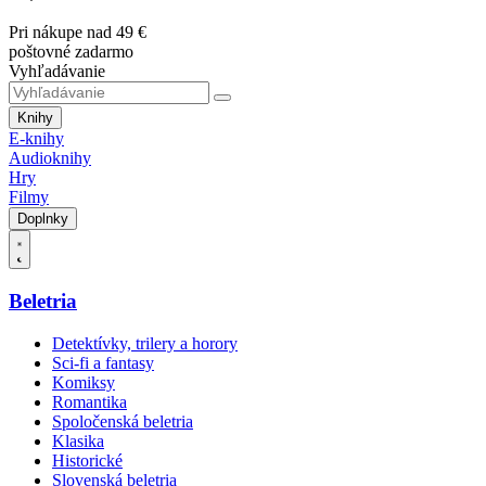
Pri nákupe nad 49 €
poštovné zadarmo
Vyhľadávanie
Knihy
E-knihy
Audioknihy
Hry
Filmy
Doplnky
Beletria
Detektívky, trilery a horory
Sci-fi a fantasy
Komiksy
Romantika
Spoločenská beletria
Klasika
Historické
Slovenská beletria