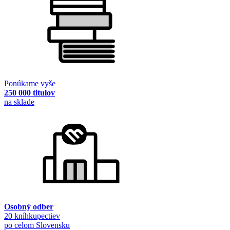
Ponúkame vyše
250 000 titulov
na sklade
Osobný odber
20 kníhkupectiev
po celom Slovensku