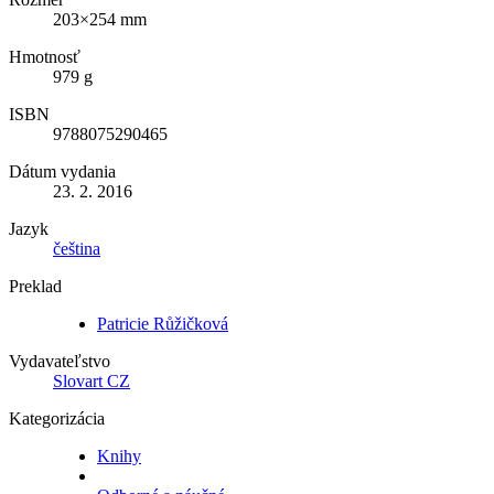
203×254 mm
Hmotnosť
979 g
ISBN
9788075290465
Dátum vydania
23. 2. 2016
Jazyk
čeština
Preklad
Patricie Růžičková
Vydavateľstvo
Slovart CZ
Kategorizácia
Knihy