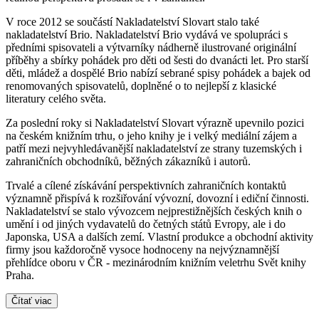
V roce 2012 se součástí Nakladatelství Slovart stalo také
nakladatelství Brio. Nakladatelství Brio vydává ve spolupráci s
předními spisovateli a výtvarníky nádherně ilustrované originální
příběhy a sbírky pohádek pro děti od šesti do dvanácti let. Pro starší
děti, mládež a dospělé Brio nabízí sebrané spisy pohádek a bajek od
renomovaných spisovatelů, doplněné o to nejlepší z klasické
literatury celého světa.
Za poslední roky si Nakladatelství Slovart výrazně upevnilo pozici
na českém knižním trhu, o jeho knihy je i velký mediální zájem a
patří mezi nejvyhledávanější nakladatelství ze strany tuzemských i
zahraničních obchodníků, běžných zákazníků i autorů.
Trvalé a cílené získávání perspektivních zahraničních kontaktů
významně přispívá k rozšiřování vývozní, dovozní i ediční činnosti.
Nakladatelství se stalo vývozcem nejprestižnějších českých knih o
umění i od jiných vydavatelů do četných států Evropy, ale i do
Japonska, USA a dalších zemí. Vlastní produkce a obchodní aktivity
firmy jsou každoročně vysoce hodnoceny na nejvýznamnější
přehlídce oboru v ČR - mezinárodním knižním veletrhu Svět knihy
Praha.
Čítať viac