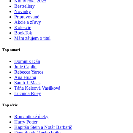
Knihy roka 2025
Bestsellery
Novinky
Pripravované
Akcie a zľavy
Kolekcie
BookTok
Mám záujem o titul
Top autori
Dominik Dán
Julie Caplin
Rebecca Yarros
Ana Huang
Sarah J. Maas
Táňa Keleová Vasilková
Lucinda Riley
Top série
Romantické úteky
Harry Potter
Kapitán Stein a Notár Barbarič
Denník odvážneho bojka