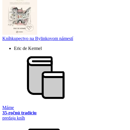
Kníhkupectvo na Bylinkovom námestí
Eric de Kermel
Máme
35-ročnú tradíciu
predaja kníh