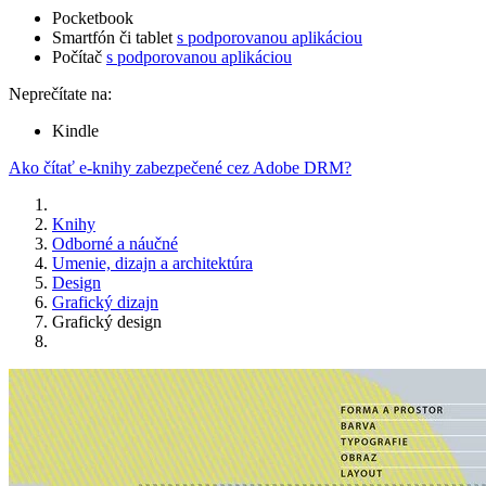
Pocketbook
Smartfón či tablet
s podporovanou aplikáciou
Počítač
s podporovanou aplikáciou
Neprečítate na:
Kindle
Ako čítať e-knihy zabezpečené cez Adobe DRM?
Knihy
Odborné a náučné
Umenie, dizajn a architektúra
Design
Grafický dizajn
Grafický design