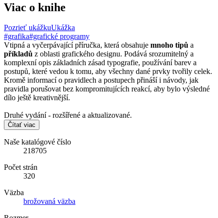
Viac o knihe
Pozrieť ukážku
Ukážka
#grafika
#grafické programy
Vtipná a vyčerpávající příručka, která obsahuje
mnoho tipů
a
příkladů
z oblasti grafického designu. Podává srozumitelný a
komplexní opis základních zásad typografie, používání barev a
postupů, které vedou k tomu, aby všechny dané prvky tvořily celek.
Kromě informací o pravidlech a postupech přináší i návody, jak
pravidla porušovat bez kompromitujících reakcí, aby bylo výsledné
dílo ještě kreativnější.
Druhé vydání - rozšířené a aktualizované.
Čítať viac
Naše katalógové číslo
218705
Počet strán
320
Väzba
brožovaná väzba
Rozmer