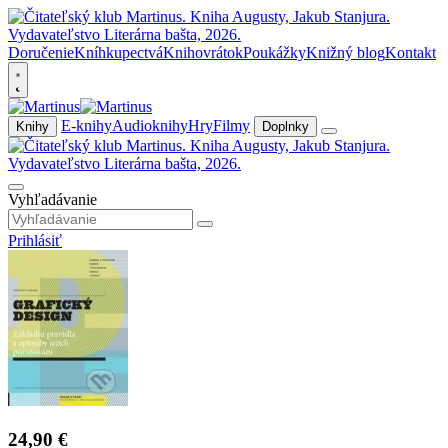
Doručenie
Kníhkupectvá
Knihovrátok
Poukážky
Knižný blog
Kontakt
E-knihy
Audioknihy
Hry
Filmy
Knihy
Doplnky
Vyhľadávanie
Prihlásiť
24,90 €