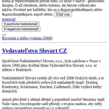
kniha je reprezentantom presne toho, čo nesie v názve - grafického
dizajnu, či už obsahom, alebo formou, ale hlavne celkom ako
takým. Povinné pre každého, kto sa o &quot;grafiku&quot; alebo
&quot;dizajn&quot; aspoň obtrie.
Čítať viac
reagovať
0 pozitívne hodnotenia
0
0 negatívne hodnotenia
0
Recenzia z iného vydania (2008)
Vydavateľstvo Slovart CZ
Společnost Nakladatelství Slovart, s.r.o., byla založena v Praze v
únoru 1994 jako dceřiná firma Vydavateľstva Slovart, s.r.o. se
sídlem v Bratislavě.
Nakladatelství Slovart vydalo již více než 2000 českých titulů, a to
licenčních knih předních světových nakladatelů (např. Dorling
Kindersley, Könemann, Taschen, Gallimard). Dále vydává knihy
domácích
autorů převážně z oblasti dětské a populárně naučné literatury např.
Naše vlast, Encyklopedie naší přírody s trvalou snahou, aby měly
reálnou perspektivu prosadit se i v zahraničí.