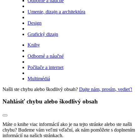
Odborné a náučné
Umenie, dizajn a architektúra
Design
Grafický dizajn
Knihy
Odborné a náučné
Počítače a internet
Multimédiá
Našli ste chybu alebo škodlivý obsah?
Dajte nám, prosím, vedieť!
Nahlásiť chybu alebo škodlivý obsah
Máte o knihe viac informácií ako je na tejto stránke alebo ste našli
chybu? Budeme vám veľmi vďační, ak nám pomôžete s doplnením
informácií na našich stránkach.