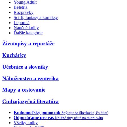
Young Adult
Beletria
Rozprávky
Sci-fi, fantasy a komiksy
Leporelá
Náučné knihy
Ďalšie kategórie
Životopisy a reportáže
Kuchárky
Učebnice a slovníky
Náboženstvo a ezoterika
Mapy a cestovanie
Cudzojazyčná literatúra
Knihomoľský pomocník
Spýtajte sa Sherlocka, čo čítať
Odporúčame pre vás
Knižné tipy ušité na mieru vám
Všetky knihy