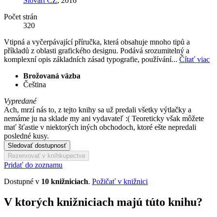
Slovart CZ
, 2016
Počet strán
320
Vtipná a vyčerpávající příručka, která obsahuje mnoho tipů a
příkladů z oblasti grafického designu. Podává srozumitelný a
komplexní opis základních zásad typografie, používání...
Čítať viac
Brožovaná väzba
Čeština
Vypredané
Ach, mrzí nás to, z tejto knihy sa už predali všetky výtlačky a
nemáme ju na sklade my ani vydavateľ :( Teoreticky však môžete
mať šťastie v niektorých iných obchodoch, ktoré ešte nepredali
posledné kusy.
Sledovať dostupnosť
Rezervovať v kníhkupectve
Pridať do zoznamu
Dostupné v
10 knižniciach
.
Požičať v knižnici
V ktorých knižniciach majú túto knihu?