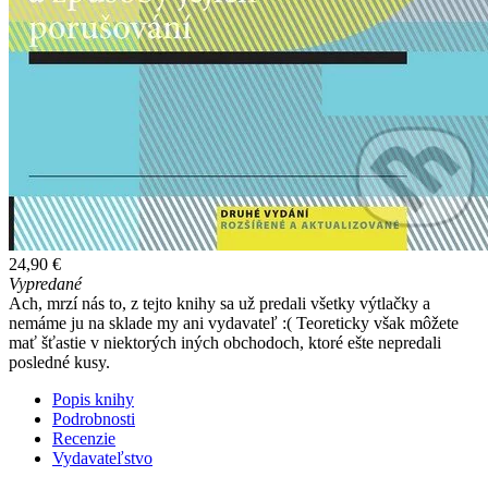
24,90 €
Vypredané
Ach, mrzí nás to, z tejto knihy sa už predali všetky výtlačky a
nemáme ju na sklade my ani vydavateľ :( Teoreticky však môžete
mať šťastie v niektorých iných obchodoch, ktoré ešte nepredali
posledné kusy.
Popis knihy
Podrobnosti
Recenzie
Vydavateľstvo