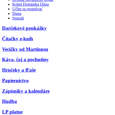
Krimi Dominika Dána
Učím sa rozprávať
Duna
Smradi
Darčekové poukážky
Čítačky e-kníh
Vecičky od Martinusu
Káva, čaj a pochutiny
Hrnčeky a fľaše
Papiernictvo
Zápisníky a kalendáre
Hudba
LP platne