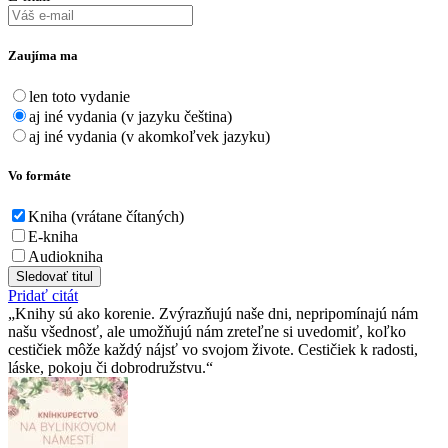
Zaujíma ma
len toto vydanie
aj iné vydania (v jazyku čeština)
aj iné vydania (v akomkoľvek jazyku)
Vo formáte
Kniha (vrátane čítaných)
E-kniha
Audiokniha
Sledovať titul
Pridať citát
Knihy sú ako korenie. Zvýrazňujú naše dni, nepripomínajú nám
našu všednosť, ale umožňujú nám zreteľne si uvedomiť, koľko
cestičiek môže každý nájsť vo svojom živote. Cestičiek k radosti,
láske, pokoju či dobrodružstvu.