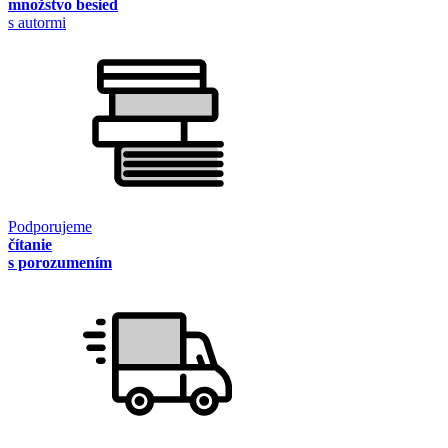
množstvo besied
s autormi
Podporujeme
čítanie
s porozumením