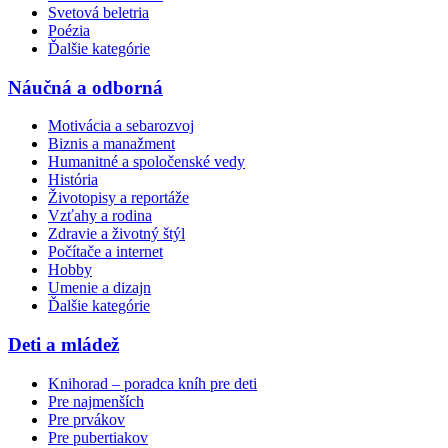
Svetová beletria
Poézia
Ďalšie kategórie
Náučná a odborná
Motivácia a sebarozvoj
Biznis a manažment
Humanitné a spoločenské vedy
História
Životopisy a reportáže
Vzťahy a rodina
Zdravie a životný štýl
Počítače a internet
Hobby
Umenie a dizajn
Ďalšie kategórie
Deti a mládež
Knihorad – poradca kníh pre deti
Pre najmenších
Pre prvákov
Pre pubertiakov