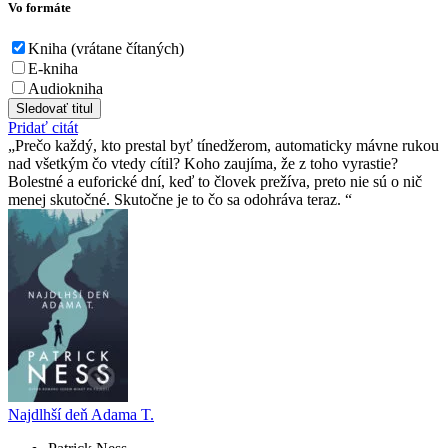
Vo formáte
Kniha (vrátane čítaných)
E-kniha
Audiokniha
Sledovať titul
Pridať citát
Prečo každý, kto prestal byť tínedžerom, automaticky mávne rukou
nad všetkým čo vtedy cítil? Koho zaujíma, že z toho vyrastie?
Bolestné a euforické dní, keď to človek prežíva, preto nie sú o nič
menej skutočné. Skutočne je to čo sa odohráva teraz.
Najdlhší deň Adama T.