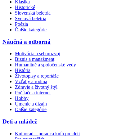
Klasika
Historické
Slovenská beletria
Svetová beletria
Poézia
Ďalšie kategórie
Náučná a odborná
Motivácia a sebarozvoj
Biznis a manažment
Humanitné a spoločenské vedy
História
Životopisy a reportáže
Vzťahy a rodina
Zdravie a životný štýl
Počítače a internet
Hobby
Umenie a dizajn
Ďalšie kategórie
Deti a mládež
Knihorad – poradca kníh pre deti