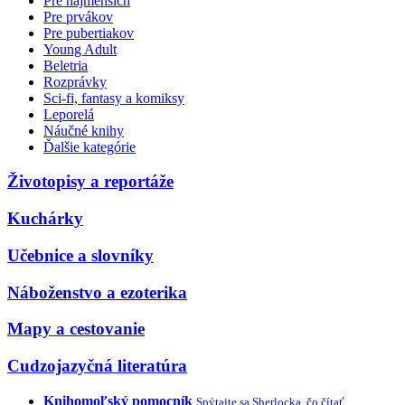
Pre najmenších
Pre prvákov
Pre pubertiakov
Young Adult
Beletria
Rozprávky
Sci-fi, fantasy a komiksy
Leporelá
Náučné knihy
Ďalšie kategórie
Životopisy a reportáže
Kuchárky
Učebnice a slovníky
Náboženstvo a ezoterika
Mapy a cestovanie
Cudzojazyčná literatúra
Knihomoľský pomocník
Spýtajte sa Sherlocka, čo čítať