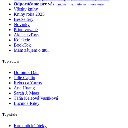
Odporúčame pre vás
Knižné tipy ušité na mieru vám
Všetky knihy
Knihy roka 2025
Bestsellery
Novinky
Pripravované
Akcie a zľavy
Kolekcie
BookTok
Mám záujem o titul
Top autori
Dominik Dán
Julie Caplin
Rebecca Yarros
Ana Huang
Sarah J. Maas
Táňa Keleová Vasilková
Lucinda Riley
Top série
Romantické úteky