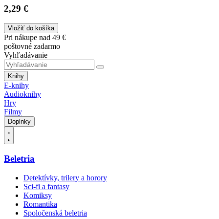
2,29 €
Vložiť do košíka
Pri nákupe nad 49 €
poštovné zadarmo
Vyhľadávanie
Knihy
E-knihy
Audioknihy
Hry
Filmy
Doplnky
Beletria
Detektívky, trilery a horory
Sci-fi a fantasy
Komiksy
Romantika
Spoločenská beletria