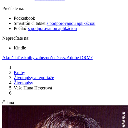
Prečítate na:
Pocketbook
Smartfón či tablet
s podporovanou aplikáciou
Počítač
s podporovanou aplikáciou
Neprečítate na:
Kindle
Ako čítať e-knihy zabezpečené cez Adobe DRM?
Knihy
Životopisy a reportáže
Životopisy
Vaše Hana Hegerová
Čítaná