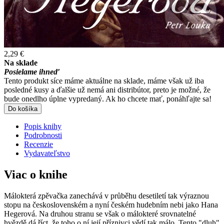
2,29 €
Na sklade
Posielame ihneď
Tento produkt síce máme aktuálne na sklade, máme však už iba
posledné kusy a ďalšie už nemá ani distribútor, preto je možné, že
bude onedlho úplne vypredaný. Ak ho chcete mať, ponáhľajte sa!
Do košíka
Popis knihy
Podrobnosti
Recenzie
Vydavateľstvo
Viac o knihe
Málokterá zpěvačka zanechává v průběhu desetiletí tak výraznou
stopu na československém a nyní českém hudebním nebi jako Hana
Hegerová. Na druhou stranu se však o málokteré srovnatelné
hvězdě dá říct, že toho o ní její příznivci vědí tak málo. Tento "dluh"