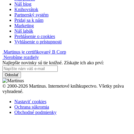
Náš blog
Knihovrátok
Partnerský systém
Pridaj sa k nám
Marketing
Náš labák
Prehlásenie o cookies
Vyhlásenie o prístupnosti
Martinus je certifikovaný B Corp
Nerobíme rozdiely
Najlepšie novinky sú tie knižné. Získajte ich ako prví:
Odoslať
© 2000-2026 Martinus. Internetové kníhkupectvo. Všetky práva
vyhradené.
Nastaviť cookies
Ochrana súkromia
Obchodné podmienky