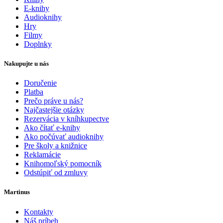
E-knihy
Audioknihy
Hry
Filmy
Doplnky
Nakupujte u nás
Doručenie
Platba
Prečo práve u nás?
Najčastejšie otázky
Rezervácia v kníhkupectve
Ako čítať e-knihy
Ako počúvať audioknihy
Pre školy a knižnice
Reklamácie
Knihomoľský pomocník
Odstúpiť od zmluvy
Martinus
Kontakty
Náš príbeh