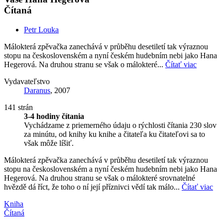
Čítaná
Petr Louka
Málokterá zpěvačka zanechává v průběhu desetiletí tak výraznou
stopu na československém a nyní českém hudebním nebi jako Hana
Hegerová. Na druhou stranu se však o málokteré...
Čítať viac
Vydavateľstvo
Daranus
, 2007
141 strán
3-4 hodiny čítania
Vychádzame z priemerného údaju o rýchlosti čítania 230 slov
za minútu, od knihy ku knihe a čitateľa ku čitateľovi sa to
však môže líšiť.
Málokterá zpěvačka zanechává v průběhu desetiletí tak výraznou
stopu na československém a nyní českém hudebním nebi jako Hana
Hegerová. Na druhou stranu se však o málokteré srovnatelné
hvězdě dá říct, že toho o ní její příznivci vědí tak málo...
Čítať viac
Kniha
Čítaná