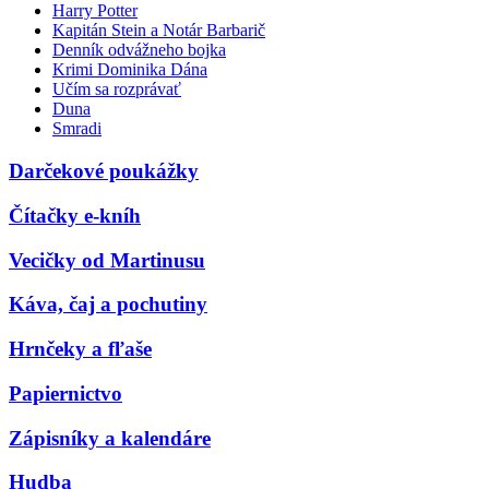
Harry Potter
Kapitán Stein a Notár Barbarič
Denník odvážneho bojka
Krimi Dominika Dána
Učím sa rozprávať
Duna
Smradi
Darčekové poukážky
Čítačky e-kníh
Vecičky od Martinusu
Káva, čaj a pochutiny
Hrnčeky a fľaše
Papiernictvo
Zápisníky a kalendáre
Hudba