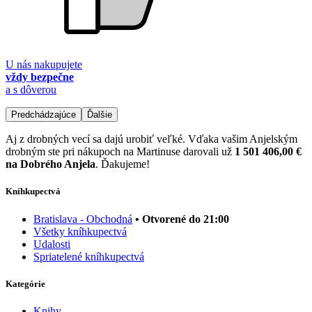
U nás nakupujete
vždy bezpečne
a s dôverou
Predchádzajúce
Ďalšie
Aj z drobných vecí sa dajú urobiť veľké. Vďaka vašim Anjelským
drobným ste pri nákupoch na Martinuse darovali už
1 501 406,00 €
na Dobrého Anjela
. Ďakujeme!
Kníhkupectvá
Bratislava - Obchodná
• Otvorené do 21:00
Všetky kníhkupectvá
Udalosti
Spriatelené kníhkupectvá
Kategórie
Knihy