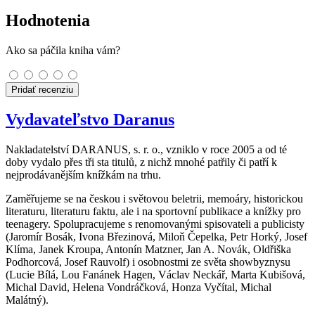
Hodnotenia
Ako sa páčila kniha vám?
Pridať recenziu
Vydavateľstvo Daranus
Nakladatelství DARANUS, s. r. o., vzniklo v roce 2005 a od té
doby vydalo přes tři sta titulů, z nichž mnohé patřily či patří k
nejprodávanějším knížkám na trhu.
Zaměřujeme se na českou i světovou beletrii, memoáry, historickou
literaturu, literaturu faktu, ale i na sportovní publikace a knížky pro
teenagery. Spolupracujeme s renomovanými spisovateli a publicisty
(Jaromír Bosák, Ivona Březinová, Miloň Čepelka, Petr Horký, Josef
Klíma, Janek Kroupa, Antonín Matzner, Jan A. Novák, Oldřiška
Podhorcová, Josef Rauvolf) i osobnostmi ze světa showbyznysu
(Lucie Bílá, Lou Fanánek Hagen, Václav Neckář, Marta Kubišová,
Michal David, Helena Vondráčková, Honza Vyčítal, Michal
Malátný).