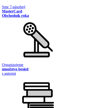
Sme 7-násobný
MasterCard
Obchodník roka
Organizujeme
množstvo besied
s autormi