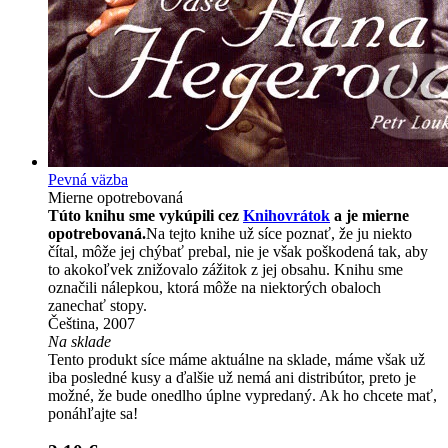
Pevná väzba
Mierne opotrebovaná
Túto knihu sme vykúpili cez
Knihovrátok
a je mierne
opotrebovaná.
Na tejto knihe už síce poznať, že ju niekto
čítal, môže jej chýbať prebal, nie je však poškodená tak, aby
to akokoľvek znižovalo zážitok z jej obsahu. Knihu sme
označili nálepkou, ktorá môže na niektorých obaloch
zanechať stopy.
Čeština, 2007
Na sklade
Tento produkt síce máme aktuálne na sklade, máme však už
iba posledné kusy a ďalšie už nemá ani distribútor, preto je
možné, že bude onedlho úplne vypredaný. Ak ho chcete mať,
ponáhľajte sa!