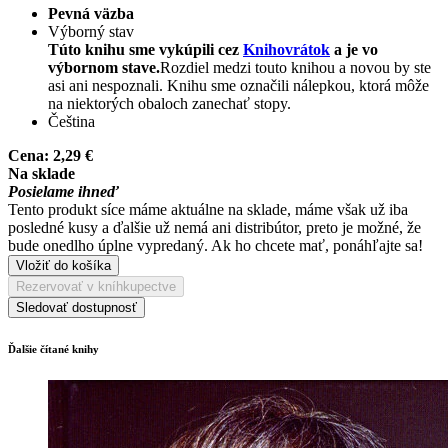
Pevná väzba
Výborný stav
Túto knihu sme vykúpili cez
Knihovrátok
a je vo
výbornom stave.
Rozdiel medzi touto knihou a novou by ste
asi ani nespoznali. Knihu sme označili nálepkou, ktorá môže
na niektorých obaloch zanechať stopy.
Čeština
Cena:
2,29 €
Na sklade
Posielame ihneď
Tento produkt síce máme aktuálne na sklade, máme však už iba
posledné kusy a ďalšie už nemá ani distribútor, preto je možné, že
bude onedlho úplne vypredaný. Ak ho chcete mať, ponáhľajte sa!
Vložiť do košíka
Rezervovať v kníhkupectve
Sledovať dostupnosť
Ďalšie čítané knihy