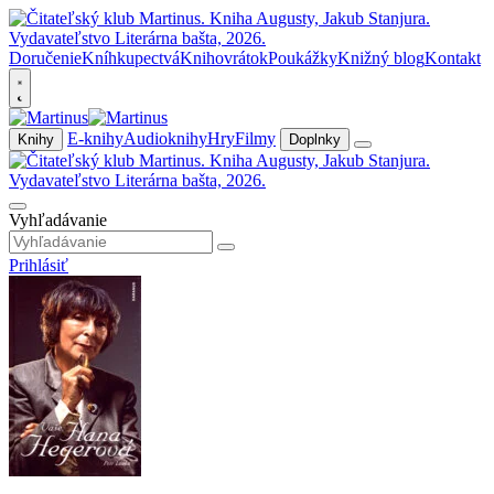
Doručenie
Kníhkupectvá
Knihovrátok
Poukážky
Knižný blog
Kontakt
E-knihy
Audioknihy
Hry
Filmy
Knihy
Doplnky
Vyhľadávanie
Prihlásiť