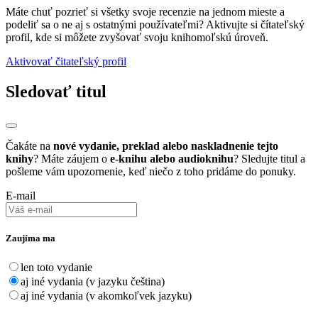
Máte chuť pozrieť si všetky svoje recenzie na jednom mieste a
podeliť sa o ne aj s ostatnými používateľmi? Aktivujte si čítateľský
profil, kde si môžete zvyšovať svoju knihomoľskú úroveň.
Aktivovať čitateľský profil
Sledovať titul
Čakáte na
nové vydanie, preklad alebo naskladnenie tejto
knihy
? Máte záujem o
e-knihu alebo audioknihu
? Sledujte titul a
pošleme vám upozornenie, keď niečo z toho pridáme do ponuky.
E-mail
Zaujíma ma
len toto vydanie
aj iné vydania (v jazyku čeština)
aj iné vydania (v akomkoľvek jazyku)