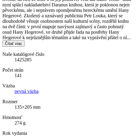
nyní splácí nakladatelství Daranus knihou, která je poklonou nejen
pěveckému, ale i neprávem opomíjenému hereckému umění Hany
Hegerové. Zkušený a uznávaný publicista Petr Louka, který se
dlouhodobě věnuje osobnostem naší kulturní scény, rozdělil knihu
na dvě části: v první mapuje navýsost zajímavý a často pohnutý
osud Hany Hegerové, ve druhé přijde řada na postřehy Hany
Hegerové k nejrůznějším tématům a také na vyprávění přátel o ní...
Čítať viac
Naše katalógové číslo
1425285
Počet strán
141
Väzba
pevná väzba
Rozmer
135×205 mm
Hmotnosť
274 g
Rok vydania