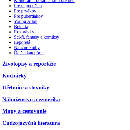
Knihorad – poradca kníh pre deti
Pre najmenších
Pre prvákov
Pre pubertiakov
Young Adult
Beletria
Rozprávky
Sci-fi, fantasy a komiksy
Leporelá
Náučné knihy
Ďalšie kategórie
Životopisy a reportáže
Kuchárky
Učebnice a slovníky
Náboženstvo a ezoterika
Mapy a cestovanie
Cudzojazyčná literatúra