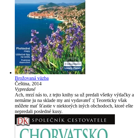
Brožovaná väzba
Čeština, 2014
Vypredané
Ach, mrzí nás to, z tejto knihy sa už predali všetky výtlačky a
nemáme ju na sklade my ani vydavateľ :( Teoreticky však
môžete mať šťastie v niektorých iných obchodoch, ktoré ešte
nepredali posledné kusy.