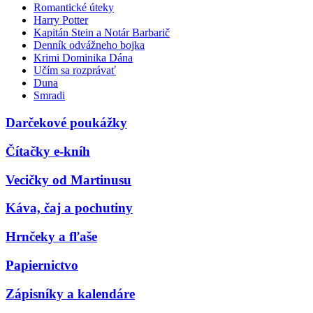
Romantické úteky
Harry Potter
Kapitán Stein a Notár Barbarič
Denník odvážneho bojka
Krimi Dominika Dána
Učím sa rozprávať
Duna
Smradi
Darčekové poukážky
Čítačky e-kníh
Vecičky od Martinusu
Káva, čaj a pochutiny
Hrnčeky a fľaše
Papiernictvo
Zápisníky a kalendáre