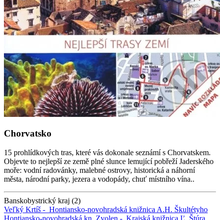
Chorvatsko
15 prohlídkových tras, které vás dokonale seznámí s Chorvatskem.
Objevte to nejlepší ze země plné slunce lemující pobřeží Jaderského
moře: vodní radovánky, malebné ostrovy, historická a náhorní
města, národní parky, jezera a vodopády, chuť místního vína..
Banskobystrický kraj (2)
Veľký Krtíš -
Hontiansko-novohradská knižnica A.H. Škultétyho
Hontiansko-novohradská kn.
Zvolen -
Krajská knižnica Ľ. Štúra