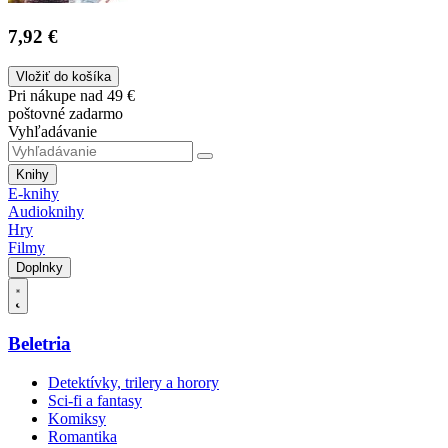
7,92 €
Vložiť do košíka
Pri nákupe nad 49 €
poštovné zadarmo
Vyhľadávanie
Knihy
E-knihy
Audioknihy
Hry
Filmy
Doplnky
Beletria
Detektívky, trilery a horory
Sci-fi a fantasy
Komiksy
Romantika