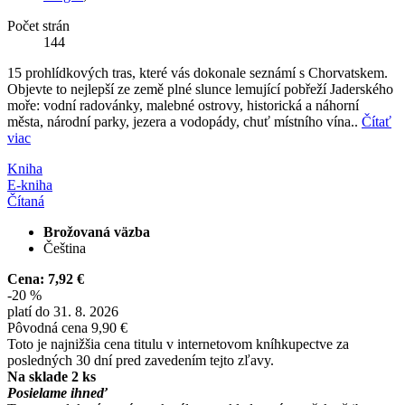
Počet strán
144
15 prohlídkových tras, které vás dokonale seznámí s Chorvatskem.
Objevte to nejlepší ze země plné slunce lemující pobřeží Jaderského
moře: vodní radovánky, malebné ostrovy, historická a náhorní
města, národní parky, jezera a vodopády, chuť místního vína..
Čítať
viac
Kniha
E-kniha
Čítaná
Brožovaná väzba
Čeština
Cena:
7,92 €
-20 %
platí do 31. 8. 2026
Pôvodná cena
9,90 €
Toto je najnižšia cena titulu v internetovom kníhkupectve za
posledných 30 dní pred zavedením tejto zľavy.
Na sklade 2 ks
Posielame ihneď