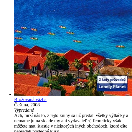
Brožovaná väzba
Čeština, 2008
Vypredané
Ach, mrzí nás to, z tejto knihy sa už predali všetky výtlačky a
nemáme ju na sklade my ani vydavateľ :( Teoreticky však
môžete mať šťastie v niektorých iných obchodoch, ktoré ešte
nepredali posledné kusy.