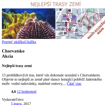
Pozrieť ukážku
Ukážka
Chorvatsko
Akcia
Nejlepší trasy zemí
15 prohlídkových tras, které vás dokonale seznámí s Chorvatskem.
Objevte to nejlepší ze země plné slunce lemující pobřeží Jaderského
moře: vodní radovánky, malebné ostrovy,...
Čítať viac
4,6
12 hodnotení
Vydavateľstvo
Lingea
, 2017