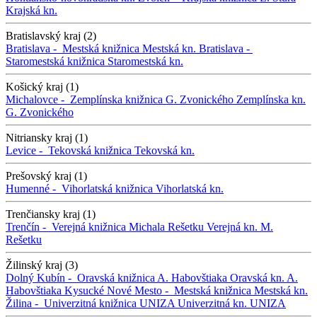
Krajská kn.
Bratislavský kraj (2)
Bratislava -
Mestská knižnica
Mestská kn.
Bratislava -
Staromestská knižnica
Staromestská kn.
Košický kraj (1)
Michalovce -
Zemplínska knižnica G. Zvonického
Zemplínska kn.
G. Zvonického
Nitriansky kraj (1)
Levice -
Tekovská knižnica
Tekovská kn.
Prešovský kraj (1)
Humenné -
Vihorlatská knižnica
Vihorlatská kn.
Trenčiansky kraj (1)
Trenčín -
Verejná knižnica Michala Rešetku
Verejná kn. M.
Rešetku
Žilinský kraj (3)
Dolný Kubín -
Oravská knižnica A. Habovštiaka
Oravská kn. A.
Habovštiaka
Kysucké Nové Mesto -
Mestská knižnica
Mestská kn.
Žilina -
Univerzitná knižnica UNIZA
Univerzitná kn. UNIZA