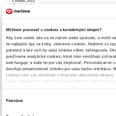
Čeština, 2022
Na sklade 1 ks
Túto knihu máme síce aktuálne na sklade, máme však už iba
posledné kusy. Ak ju chcete mať rýchlo, ponáhľajte sa!
Dodanie ďalších môže trvať dlhšie, zvyčajne do štyroch dní.
25,40 €
Môžeme pracovať s cookies a kontaktnými údajmi?
Aby sme vedeli, ako sa na našom webe správate, a mohli v
Vložiť do košíka
tie najlepšie tipy na knihy, zbierame cookies. Niektoré sú na
potrebné a bez nich by naša stránka vôbec nefungovala. Ok
používame analytické cookies, ktoré nám umožňujú zisťovať
web funguje, a stále ho pre vás zlepšovať. Personalizačné 
dovoľujú prispôsobovať stránku pre vašu lepšiu orientáciu. 
cookies nám zas umožňujú zobrazenie relevantnej reklamy. 
údaje zdieľame aj s tretími stranami. Veľmi by nám pomohlo
mohli používať všetky tieto cookies. Ďakujeme!
Výber
Potrebné
súhlasu