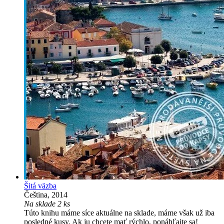
Šitá väzba
Čeština, 2014
Na sklade 2 ks
Túto knihu máme síce aktuálne na sklade, máme však už iba
posledné kusy. Ak ju chcete mať rýchlo, ponáhľajte sa!