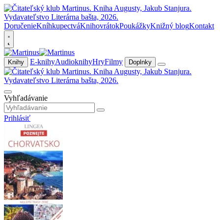
Doručenie
Kníhkupectvá
Knihovrátok
Poukážky
Knižný blog
Kontakt
E-knihy
Audioknihy
Hry
Filmy
Knihy
Doplnky
Vyhľadávanie
Prihlásiť