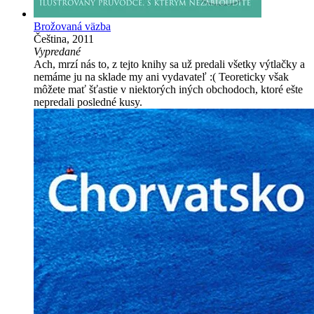
Brožovaná väzba
Čeština, 2011
Vypredané
Ach, mrzí nás to, z tejto knihy sa už predali všetky výtlačky a
nemáme ju na sklade my ani vydavateľ :( Teoreticky však
môžete mať šťastie v niektorých iných obchodoch, ktoré ešte
nepredali posledné kusy.