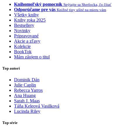
Knihomoľský pomocník
Spýtajte sa Sherlocka, čo čítať
Odporúčame pre vás
Knižné tipy ušité na mieru vám
Všetky knihy
Knihy roka 2025
Bestsellery
Novinky
Pripravované
Akcie a zľavy
Kolekcie
BookTok
Mám záujem o titul
Top autori
Dominik Dán
Julie Caplin
Rebecca Yarros
Ana Huang
Sarah J. Maas
Táňa Keleová Vasilková
Lucinda Riley
Top série