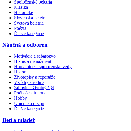
Spoločenská beletria
Klasika
Historické
Slovenská beletria
Svetová beletria
Poézia
Ďalšie kategórie
Náučná a odborná
Motivácia a sebarozvoj
Biznis a manažment
Humanitné a spoločenské vedy
História
Životopisy a reportáže
Vzťahy a rodina
Zdravie a životný štýl
Počítače a internet
Hobby
Umenie a dizajn
Ďalšie kategórie
Deti a mládež