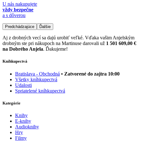
U nás nakupujete
vždy bezpečne
a s dôverou
Predchádzajúce
Ďalšie
Aj z drobných vecí sa dajú urobiť veľké. Vďaka vašim Anjelským
drobným ste pri nákupoch na Martinuse darovali už
1 501 609,00 €
na Dobrého Anjela
. Ďakujeme!
Kníhkupectvá
Bratislava - Obchodná
• Zatvorené do zajtra 10:00
Všetky kníhkupectvá
Udalosti
Spriatelené kníhkupectvá
Kategórie
Knihy
E-knihy
Audioknihy
Hry
Filmy