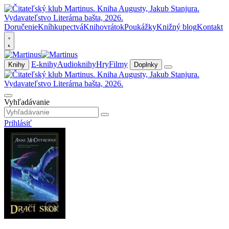
Doručenie
Kníhkupectvá
Knihovrátok
Poukážky
Knižný blog
Kontakt
E-knihy
Audioknihy
Hry
Filmy
Knihy
Doplnky
Vyhľadávanie
Prihlásiť