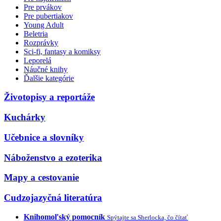
Pre prvákov
Pre pubertiakov
Young Adult
Beletria
Rozprávky
Sci-fi, fantasy a komiksy
Leporelá
Náučné knihy
Ďalšie kategórie
Životopisy a reportáže
Kuchárky
Učebnice a slovníky
Náboženstvo a ezoterika
Mapy a cestovanie
Cudzojazyčná literatúra
Knihomoľský pomocník
Spýtajte sa Sherlocka, čo čítať