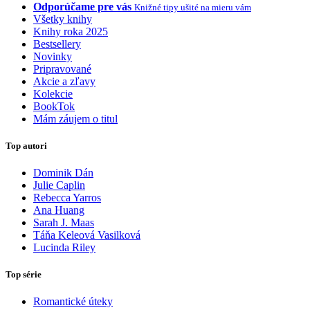
Odporúčame pre vás
Knižné tipy ušité na mieru vám
Všetky knihy
Knihy roka 2025
Bestsellery
Novinky
Pripravované
Akcie a zľavy
Kolekcie
BookTok
Mám záujem o titul
Top autori
Dominik Dán
Julie Caplin
Rebecca Yarros
Ana Huang
Sarah J. Maas
Táňa Keleová Vasilková
Lucinda Riley
Top série
Romantické úteky