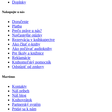
Doplnky
Nakupujte u nás
Doručenie
Platba
Prečo práve u nás?
Najčastejšie otázky
Rezervácia v kníhkupectve
Ako čítať e-knihy
Ako počúvať audioknihy
Pre školy a knižnice
Reklamácie
Knihomoľský pomocník
Odstúpiť od zmluvy
Martinus
Kontakty
Náš príbeh
Náš blog
Knihovrátok
Partnerský systém
Pridaj sa k nám