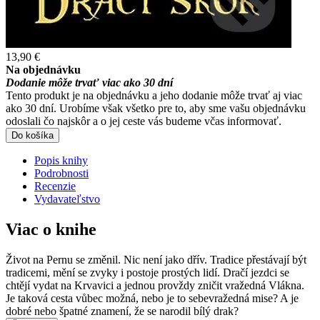
13,90 €
Na objednávku
Dodanie môže trvať viac ako 30 dní
Tento produkt je na objednávku a jeho dodanie môže trvať aj viac
ako 30 dní. Urobíme však všetko pre to, aby sme vašu objednávku
odoslali čo najskôr a o jej ceste vás budeme včas informovať.
Do košíka
Popis knihy
Podrobnosti
Recenzie
Vydavateľstvo
Viac o knihe
Život na Pernu se změnil. Nic není jako dřív. Tradice přestávají být
tradicemi, mění se zvyky i postoje prostých lidí. Dračí jezdci se
chtějí vydat na Krvavici a jednou provždy zničit vražedná Vlákna.
Je taková cesta vůbec možná, nebo je to sebevražedná mise? A je
dobré nebo špatné znamení, že se narodil bílý drak?