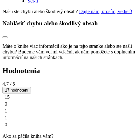
Sci-fi
Našli ste chybu alebo škodlivý obsah?
Dajte nám, prosím, vedieť!
Nahlásiť chybu alebo škodlivý obsah
Máte o knihe viac informácií ako je na tejto stránke alebo ste našli
chybu? Budeme vám veľmi vďační, ak nám pomôžete s doplnením
informácií na našich stránkach.
Hodnotenia
4,7
/ 5
17 hodnotení
15
0
1
1
0
Ako sa páčila kniha vám?