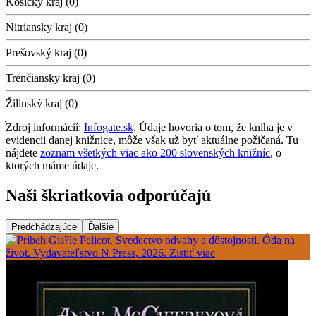
Košický kraj (0)
Nitriansky kraj (0)
Prešovský kraj (0)
Trenčiansky kraj (0)
Žilinský kraj (0)
Zdroj informácií:
Infogate.sk
. Údaje hovoria o tom, že kniha je v
evidencii danej knižnice, môže však už byť aktuálne požičaná. Tu
nájdete
zoznam všetkých viac ako 200 slovenských knižníc
, o
ktorých máme údaje.
Naši škriatkovia odporúčajú
Predchádzajúce
Ďalšie