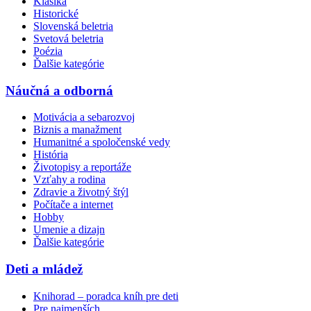
Klasika
Historické
Slovenská beletria
Svetová beletria
Poézia
Ďalšie kategórie
Náučná a odborná
Motivácia a sebarozvoj
Biznis a manažment
Humanitné a spoločenské vedy
História
Životopisy a reportáže
Vzťahy a rodina
Zdravie a životný štýl
Počítače a internet
Hobby
Umenie a dizajn
Ďalšie kategórie
Deti a mládež
Knihorad – poradca kníh pre deti
Pre najmenších