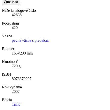
Čítať viac
Naše katalógové číslo
42636
Počet strán
420
Väzba
pevná väzba s prebalom
Rozmer
165×230 mm
Hmotnosť
720 g
ISBN
8073870207
Rok vydania
2007
Edícia
Trifid