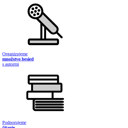
Organizujeme
množstvo besied
s autormi
Podporujeme
čítanie