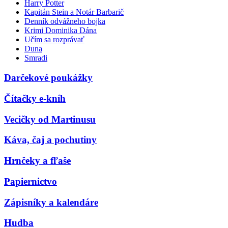
Harry Potter
Kapitán Stein a Notár Barbarič
Denník odvážneho bojka
Krimi Dominika Dána
Učím sa rozprávať
Duna
Smradi
Darčekové poukážky
Čítačky e-kníh
Vecičky od Martinusu
Káva, čaj a pochutiny
Hrnčeky a fľaše
Papiernictvo
Zápisníky a kalendáre
Hudba