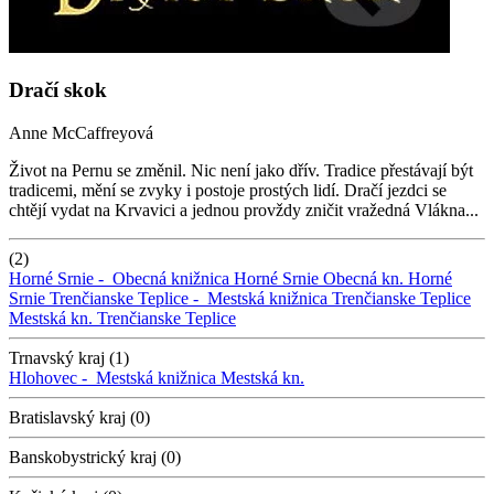
Dračí skok
Anne McCaffreyová
Život na Pernu se změnil. Nic není jako dřív. Tradice přestávají být
tradicemi, mění se zvyky i postoje prostých lidí. Dračí jezdci se
chtějí vydat na Krvavici a jednou provždy zničit vražedná Vlákna...
(2)
Horné Srnie -
Obecná knižnica Horné Srnie
Obecná kn. Horné
Srnie
Trenčianske Teplice -
Mestská knižnica Trenčianske Teplice
Mestská kn. Trenčianske Teplice
Trnavský kraj (1)
Hlohovec -
Mestská knižnica
Mestská kn.
Bratislavský kraj (0)
Banskobystrický kraj (0)