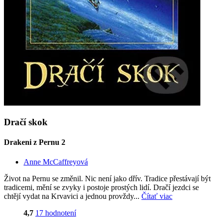
Dračí skok
Drakeni z Pernu 2
Anne McCaffreyová
Život na Pernu se změnil. Nic není jako dřív. Tradice přestávají být
tradicemi, mění se zvyky i postoje prostých lidí. Dračí jezdci se
chtějí vydat na Krvavici a jednou provždy...
Čítať viac
4,7
17 hodnotení