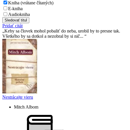
Kniha (vrátane čítaných)
E-kniha
Audiokniha
Sledovať titul
Pridať citát
Keby sa človek mohol pobaliť do neba, urobil by to presne tak.
Všetkého by sa dotkol a nezobral by si nič...
Nestrácajte vieru
Mitch Albom