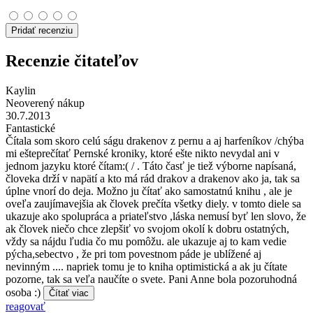
Pridať recenziu
Recenzie čitateľov
Kaylin
Neoverený nákup
30.7.2013
Fantastické
Čítala som skoro celú ságu drakenov z pernu a aj harfeníkov /chýba
mi ešteprečítať Pernské kroniky, ktoré ešte nikto nevydal ani v
jednom jazyku ktoré čítam:( / . Táto časť je tiež výborne napísaná,
človeka drží v napätí a kto má rád drakov a drakenov ako ja, tak sa
úplne vnorí do deja. Možno ju čítať ako samostatnú knihu , ale je
oveľa zaujímavejšia ak človek prečíta všetky diely. v tomto diele sa
ukazuje ako spolupráca a priateľstvo ,láska nemusí byť len slovo, že
ak človek niečo chce zlepšiť vo svojom okolí k dobru ostatných,
vždy sa nájdu ľudia čo mu pomôžu. ale ukazuje aj to kam vedie
pýcha,sebectvo , že pri tom povestnom páde je ublížené aj
nevinným .... napriek tomu je to kniha optimistická a ak ju čítate
pozorne, tak sa veľa naučíte o svete. Pani Anne bola pozoruhodná
osoba :)
Čítať viac
reagovať