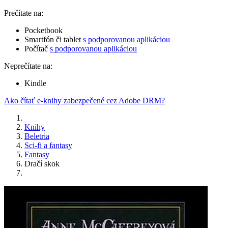
Prečítate na:
Pocketbook
Smartfón či tablet
s podporovanou aplikáciou
Počítač
s podporovanou aplikáciou
Neprečítate na:
Kindle
Ako čítať e-knihy zabezpečené cez Adobe DRM?
Knihy
Beletria
Sci-fi a fantasy
Fantasy
Dračí skok