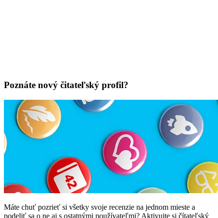
Poznáte nový čitateľský profil?
Máte chuť pozrieť si všetky svoje recenzie na jednom mieste a
podeliť sa o ne aj s ostatnými používateľmi? Aktivujte si čítateľský