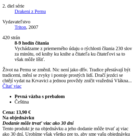
2. diel série
Drakeni z Pernu
Vydavateľstvo
Triton
, 2007
420 strán
8-9 hodín čítania
Vychádzame z priemerného údaju o rýchlosti čítania 230 slov
za minútu, od knihy ku knihe a čitateľa ku čitateľovi sa to
však môže líšiť.
Život na Pernu se změnil. Nic není jako dřív. Tradice přestávají být
tradicemi, mění se zvyky i postoje prostých lidí. Dračí jezdci se
chtějí vydat na Krvavici a jednou provždy zničit vražedná Vlákna...
Čítať viac
Pevná väzba s prebalom
Čeština
Cena:
13,90 €
Na objednávku
Dodanie môže trvať viac ako 30 dní
Tento produkt je na objednávku a jeho dodanie môže trvať aj viac
ako 30 dní. Urobíme však všetko pre to, aby sme vašu objednávku