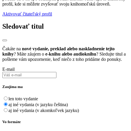
profil, kde si môžete zvyšovať svoju knihomoľskú úroveň.
Aktivovať čitateľský profil
Sledovať titul
Čakáte na
nové vydanie, preklad alebo naskladnenie tejto
knihy
? Máte záujem o
e-knihu alebo audioknihu
? Sledujte titul a
pošleme vám upozornenie, keď niečo z toho pridáme do ponuky.
E-mail
Zaujíma ma
len toto vydanie
aj iné vydania (v jazyku čeština)
aj iné vydania (v akomkoľvek jazyku)
Vo formáte