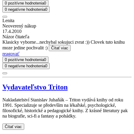
0 pozitívne hodnotenia
0
0 negatívne hodnotenia
0
Lenita
Neoverený nákup
17.4.2010
Názor čitateľa
Klasicky vyborne...nechybal sokujuci zvrat :)) Clovek tuto knihu
moze jedine pochvalit :)
Čítať viac
reagovať
0 pozitívne hodnotenia
0
0 negatívne hodnotenia
0
Vydavateľstvo Triton
Nakladatelství Stanislav Juhaňák – Triton vydává knihy od roku
1991. Specializuje se především na lékařské, psychologické,
filosofické, historické a pedagogické knihy. Z krásné literatury pak
na biografie, sci-fi a fantasy a pohádky.
Čítať viac