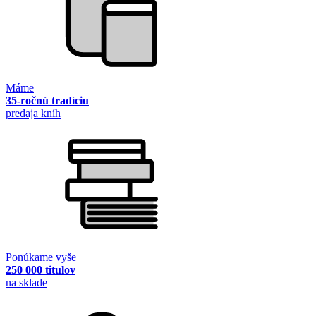
Máme
35-ročnú tradíciu
predaja kníh
Ponúkame vyše
250 000 titulov
na sklade