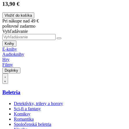
13,90 €
Vložiť do košíka
Pri nákupe nad 49 €
poštovné zadarmo
Vyhľadávanie
Knihy
E-knihy
Audioknihy
Hry
Filmy
Doplnky
Beletria
Detektívky, trilery a horory
Sci-fi a fantasy
Komiksy
Romantika
Spoločenská beletria