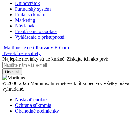
Knihovrátok
Partnerský systém
Pridaj sa k nám
Marketing
Náš labák
Prehlásenie o cookies
Vyhlásenie o prístupnosti
Martinus je certifikovaný B Corp
Nerobíme rozdiely
Najlepšie novinky sú tie knižné. Získajte ich ako prví:
Odoslať
© 2000-2026 Martinus. Internetové kníhkupectvo. Všetky práva
vyhradené.
Nastaviť cookies
Ochrana súkromia
Obchodné podmienky