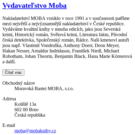
Vydavateľstvo Moba
Nakladatelství MOBA vzniklo v roce 1991 a v současnosti patříme
mezi největší a nejvýznamnější nakladatelství v České republice.
Vydáváme kvalitní knihy v mnoha edicích, jako jsou Severská
krimi, Historický román, Světová krimi, Literatura faktu, Původní
česká detektivka, Společenský román, Rádce. Naši kmenoví autoři
jsou např. Vlastimil Vondruška, Anthony Doerr, Deon Meyer,
Hakan Nesser, Arnaldur Indridason, František Niedl, Michael
Robotham, Johan Theorin, Benjamin Black, Hana Marie Körnerová
a další.
Čítať viac
Obchodný názov
Moravská Bastei MOBA, s.r.o.
Adresa
Koliště 13a
602 00 Brno
Česká republika
E-mail
moba@mobaknihy.cz