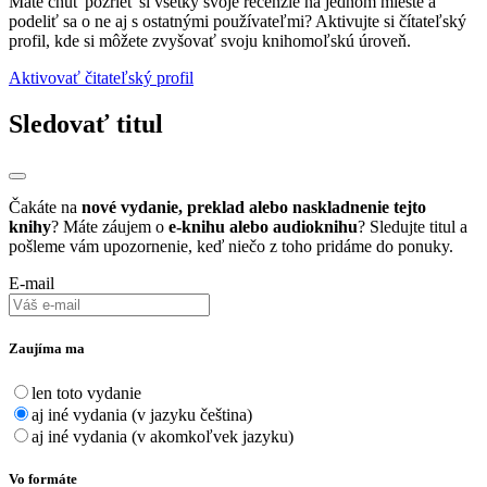
Máte chuť pozrieť si všetky svoje recenzie na jednom mieste a
podeliť sa o ne aj s ostatnými používateľmi? Aktivujte si čítateľský
profil, kde si môžete zvyšovať svoju knihomoľskú úroveň.
Aktivovať čitateľský profil
Sledovať titul
Čakáte na
nové vydanie, preklad alebo naskladnenie tejto
knihy
? Máte záujem o
e-knihu alebo audioknihu
? Sledujte titul a
pošleme vám upozornenie, keď niečo z toho pridáme do ponuky.
E-mail
Zaujíma ma
len toto vydanie
aj iné vydania (v jazyku čeština)
aj iné vydania (v akomkoľvek jazyku)
Vo formáte