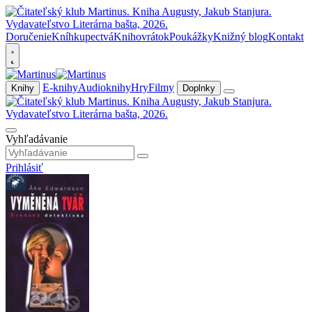
Doručenie
Kníhkupectvá
Knihovrátok
Poukážky
Knižný blog
Kontakt
E-knihy
Audioknihy
Hry
Filmy
Knihy
Doplnky
Vyhľadávanie
Prihlásiť