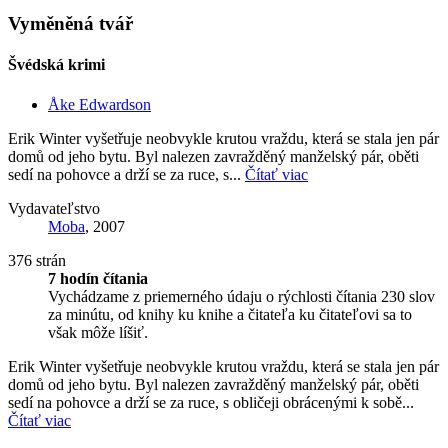
Vyměněná tvář
Švédská krimi
Åke Edwardson
Erik Winter vyšetřuje neobvykle krutou vraždu, která se stala jen pár
domů od jeho bytu. Byl nalezen zavražděný manželský pár, oběti
sedí na pohovce a drží se za ruce, s...
Čítať viac
Vydavateľstvo
Moba
, 2007
376 strán
7 hodín čítania
Vychádzame z priemerného údaju o rýchlosti čítania 230 slov
za minútu, od knihy ku knihe a čitateľa ku čitateľovi sa to
však môže líšiť.
Erik Winter vyšetřuje neobvykle krutou vraždu, která se stala jen pár
domů od jeho bytu. Byl nalezen zavražděný manželský pár, oběti
sedí na pohovce a drží se za ruce, s obličeji obrácenými k sobě...
Čítať viac