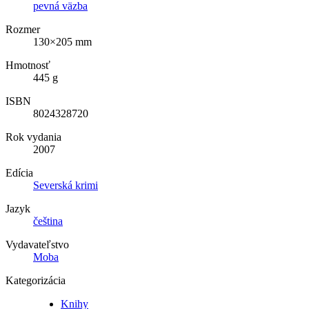
pevná väzba
Rozmer
130×205 mm
Hmotnosť
445 g
ISBN
8024328720
Rok vydania
2007
Edícia
Severská krimi
Jazyk
čeština
Vydavateľstvo
Moba
Kategorizácia
Knihy