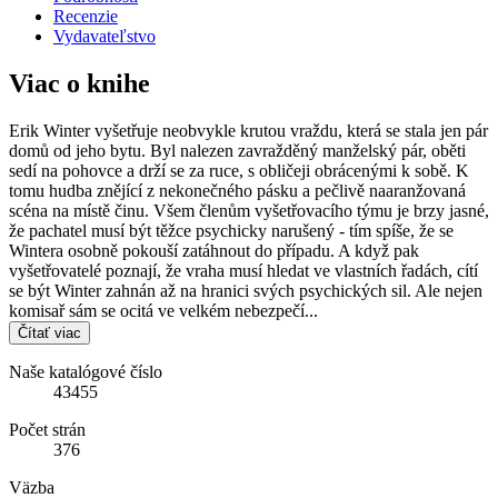
Recenzie
Vydavateľstvo
Viac o knihe
Erik Winter vyšetřuje neobvykle krutou vraždu, která se stala jen pár
domů od jeho bytu. Byl nalezen zavražděný manželský pár, oběti
sedí na pohovce a drží se za ruce, s obličeji obrácenými k sobě. K
tomu hudba znějící z nekonečného pásku a pečlivě naaranžovaná
scéna na místě činu. Všem členům vyšetřovacího týmu je brzy jasné,
že pachatel musí být těžce psychicky narušený - tím spíše, že se
Wintera osobně pokouší zatáhnout do případu. A když pak
vyšetřovatelé poznají, že vraha musí hledat ve vlastních řadách, cítí
se být Winter zahnán až na hranici svých psychických sil. Ale nejen
komisař sám se ocitá ve velkém nebezpečí...
Čítať viac
Naše katalógové číslo
43455
Počet strán
376
Väzba