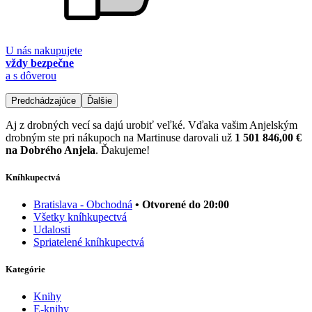
U nás nakupujete
vždy bezpečne
a s dôverou
Predchádzajúce
Ďalšie
Aj z drobných vecí sa dajú urobiť veľké. Vďaka vašim Anjelským
drobným ste pri nákupoch na Martinuse darovali už
1 501 846,00 €
na Dobrého Anjela
. Ďakujeme!
Kníhkupectvá
Bratislava - Obchodná
• Otvorené do 20:00
Všetky kníhkupectvá
Udalosti
Spriatelené kníhkupectvá
Kategórie
Knihy
E-knihy