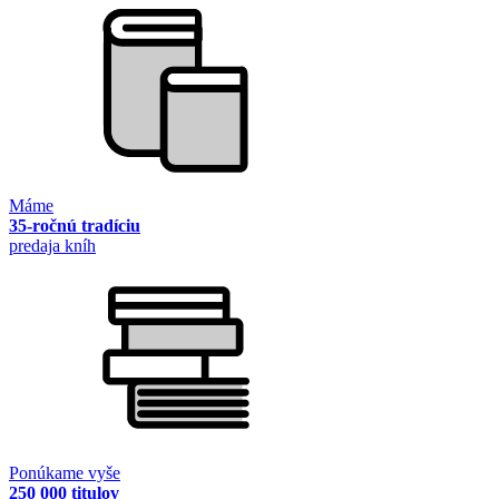
Máme
35-ročnú tradíciu
predaja kníh
Ponúkame vyše
250 000 titulov