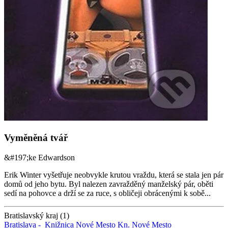
Vyměněná tvář
&#197;ke Edwardson
Erik Winter vyšetřuje neobvykle krutou vraždu, která se stala jen pár
domů od jeho bytu. Byl nalezen zavražděný manželský pár, oběti
sedí na pohovce a drží se za ruce, s obličeji obrácenými k sobě...
Bratislavský kraj (1)
Bratislava -
Knižnica Nové Mesto
Kn. Nové Mesto