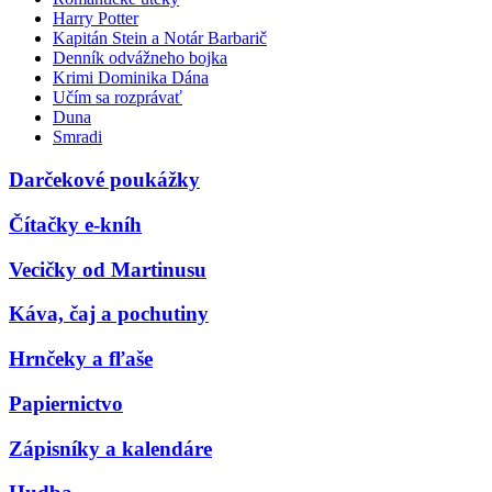
Harry Potter
Kapitán Stein a Notár Barbarič
Denník odvážneho bojka
Krimi Dominika Dána
Učím sa rozprávať
Duna
Smradi
Darčekové poukážky
Čítačky e-kníh
Vecičky od Martinusu
Káva, čaj a pochutiny
Hrnčeky a fľaše
Papiernictvo
Zápisníky a kalendáre