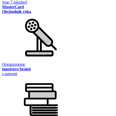
Sme 7-násobný
MasterCard
Obchodník roka
Organizujeme
množstvo besied
s autormi