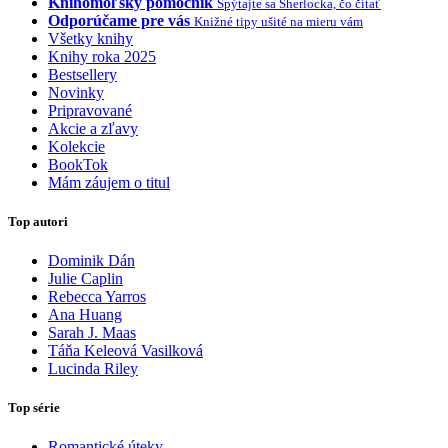
Knihomoľský pomocník
Spýtajte sa Sherlocka, čo čítať
Odporúčame pre vás
Knižné tipy ušité na mieru vám
Všetky knihy
Knihy roka 2025
Bestsellery
Novinky
Pripravované
Akcie a zľavy
Kolekcie
BookTok
Mám záujem o titul
Top autori
Dominik Dán
Julie Caplin
Rebecca Yarros
Ana Huang
Sarah J. Maas
Táňa Keleová Vasilková
Lucinda Riley
Top série
Romantické úteky