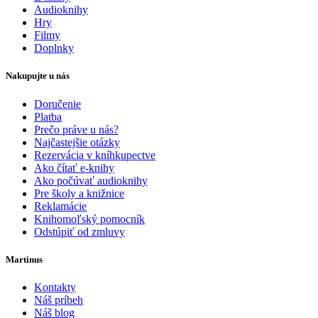
Audioknihy
Hry
Filmy
Doplnky
Nakupujte u nás
Doručenie
Platba
Prečo práve u nás?
Najčastejšie otázky
Rezervácia v kníhkupectve
Ako čítať e-knihy
Ako počúvať audioknihy
Pre školy a knižnice
Reklamácie
Knihomoľský pomocník
Odstúpiť od zmluvy
Martinus
Kontakty
Náš príbeh
Náš blog