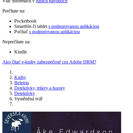
Viac informácií v
našich návodoch
Prečítate na:
Pocketbook
Smartfón či tablet
s podporovanou aplikáciou
Počítač
s podporovanou aplikáciou
Neprečítate na:
Kindle
Ako čítať e-knihy zabezpečené cez Adobe DRM?
Knihy
Beletria
Detektívky, trilery a horory
Detektívky
Vyměněná tvář