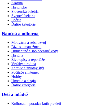
Klasika
Historické
Slovenská beletria
Svetová beletria
Poézia
Ďalšie kategórie
Náučná a odborná
Motivácia a sebarozvoj
Biznis a manažment
Humanitné a spoločenské vedy
História
Životopisy a reportáže
Vzťahy a rodina
Zdravie a životný štýl
Počítače a internet
Hobby
Umenie a dizajn
Ďalšie kategórie
Deti a mládež
Knihorad – poradca kníh pre deti