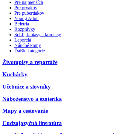
Pre najmenších
Pre prvákov
Pre pubertiakov
Young Adult
Beletria
Rozprávky
Sci-fi, fantasy a komiksy
Leporelá
Náučné knihy
Ďalšie kategórie
Životopisy a reportáže
Kuchárky
Učebnice a slovníky
Náboženstvo a ezoterika
Mapy a cestovanie
Cudzojazyčná literatúra