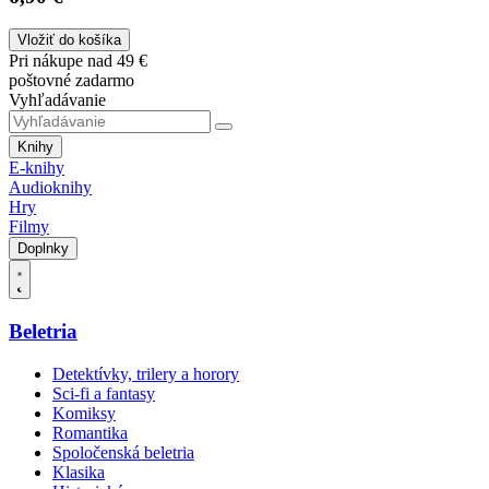
Vložiť do košíka
Pri nákupe nad 49 €
poštovné zadarmo
Vyhľadávanie
Knihy
E-knihy
Audioknihy
Hry
Filmy
Doplnky
Beletria
Detektívky, trilery a horory
Sci-fi a fantasy
Komiksy
Romantika
Spoločenská beletria
Klasika