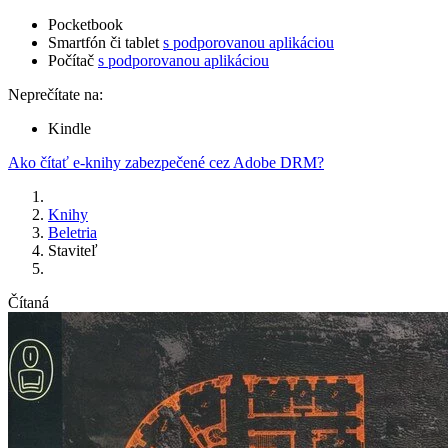
Pocketbook
Smartfón či tablet
s podporovanou aplikáciou
Počítač
s podporovanou aplikáciou
Neprečítate na:
Kindle
Ako čítať e-knihy zabezpečené cez Adobe DRM?
Knihy
Beletria
Staviteľ
Čítaná