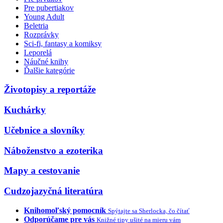
Pre pubertiakov
Young Adult
Beletria
Rozprávky
Sci-fi, fantasy a komiksy
Leporelá
Náučné knihy
Ďalšie kategórie
Životopisy a reportáže
Kuchárky
Učebnice a slovníky
Náboženstvo a ezoterika
Mapy a cestovanie
Cudzojazyčná literatúra
Knihomoľský pomocník
Spýtajte sa Sherlocka, čo čítať
Odporúčame pre vás
Knižné tipy ušité na mieru vám