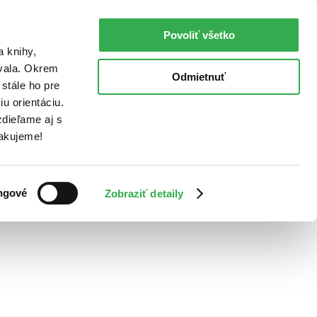
Povoliť všetko
a knihy,
ovala. Okrem
Odmietnuť
stále ho pre
u orientáciu.
dieľame aj s
Ďakujeme!
ngové
Zobraziť detaily