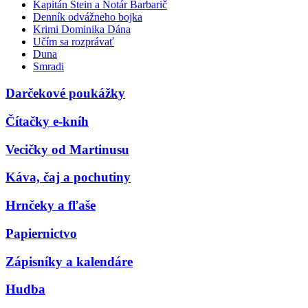
Kapitán Stein a Notár Barbarič
Denník odvážneho bojka
Krimi Dominika Dána
Učím sa rozprávať
Duna
Smradi
Darčekové poukážky
Čítačky e-kníh
Vecičky od Martinusu
Káva, čaj a pochutiny
Hrnčeky a fľaše
Papiernictvo
Zápisníky a kalendáre
Hudba