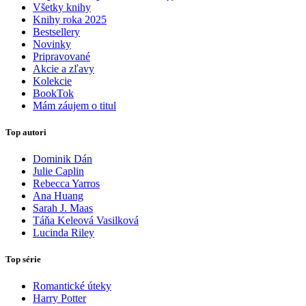
Všetky knihy
Knihy roka 2025
Bestsellery
Novinky
Pripravované
Akcie a zľavy
Kolekcie
BookTok
Mám záujem o titul
Top autori
Dominik Dán
Julie Caplin
Rebecca Yarros
Ana Huang
Sarah J. Maas
Táňa Keleová Vasilková
Lucinda Riley
Top série
Romantické úteky
Harry Potter