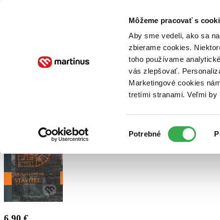
Doručenie
Kníhkupectvá
Knihovrátok
Poukážky
Knižný blog
Kontakt
Môžeme pracovať s cooki
Aby sme vedeli, ako sa na 
zbierame cookies. Niektor
E-knihy
Audioknihy
Hry
Filmy
Knihy
Doplnky
toho používame analytické
vás zlepšovať. Personaliz
Vyhľadávanie
Marketingové cookies nám 
tretími stranami. Veľmi b
Prihlásiť
Výber
Potrebné
P
súhlasu
6,90 €