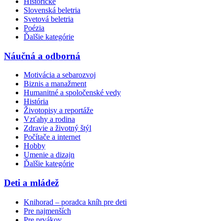
Historické
Slovenská beletria
Svetová beletria
Poézia
Ďalšie kategórie
Náučná a odborná
Motivácia a sebarozvoj
Biznis a manažment
Humanitné a spoločenské vedy
História
Životopisy a reportáže
Vzťahy a rodina
Zdravie a životný štýl
Počítače a internet
Hobby
Umenie a dizajn
Ďalšie kategórie
Deti a mládež
Knihorad – poradca kníh pre deti
Pre najmenších
Pre prvákov