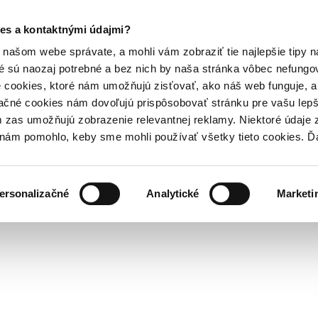
es a kontaktnými údajmi?
našom webe správate, a mohli vám zobraziť tie najlepšie tipy n
é sú naozaj potrebné a bez nich by naša stránka vôbec nefung
 cookies, ktoré nám umožňujú zisťovať, ako náš web funguje, a 
ačné cookies nám dovoľujú prispôsobovať stránku pre vašu lepši
zas umožňujú zobrazenie relevantnej reklamy. Niektoré údaje z
y nám pomohlo, keby sme mohli používať všetky tieto cookies. 
ersonalizačné
Analytické
Marketi