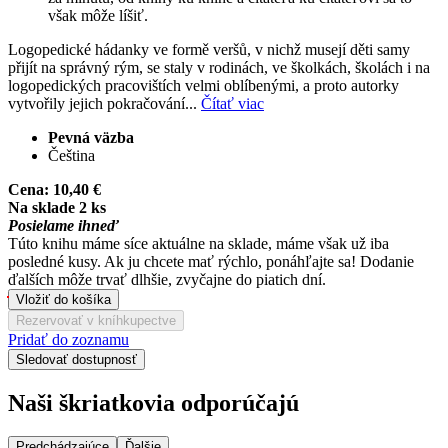
však môže líšiť.
Logopedické hádanky ve formě veršů, v nichž musejí děti samy
přijít na správný rým, se staly v rodinách, ve školkách, školách i na
logopedických pracovištích velmi oblíbenými, a proto autorky
vytvořily jejich pokračování...
Čítať viac
Pevná väzba
Čeština
Cena:
10,40 €
Na sklade 2 ks
Posielame ihneď
Túto knihu máme síce aktuálne na sklade, máme však už iba
posledné kusy. Ak ju chcete mať rýchlo, ponáhľajte sa! Dodanie
ďalších môže trvať dlhšie, zvyčajne do piatich dní.
Vložiť do košíka
Rezervovať v kníhkupectve
Pridať do zoznamu
Sledovať dostupnosť
Naši škriatkovia odporúčajú
Predchádzajúce
Ďalšie