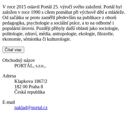
V roce 2015 oslavil Portál 25. výročí svého založení. Portál byl
založen v roce 1990 s cílem pomáhat při výchově dětí a mládeže.
Od začátku se proto zaměřil především na publikace z oborů
pedagogika, psychologie a sociální práce, a to na odborné i
populární úrovni. Později přibyly další oblasti jako sociologie,
politologie, zdraví, média, antropologie, ekologie, filozofie,
ekonomie, sémiotika či kulturologie.
Čítať viac
Obchodný názov
PORTÁL, s.r.o.,
Adresa
Klapkova 1867/2
182 00 Praha 8
Česká republika
E-mail
naklad@portal.cz