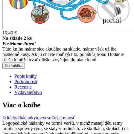
10,40 €
Na sklade 2 ks
Posielame ihneď
Túto knihu máme síce aktuálne na sklade, máme však už iba
posledné kusy. Ak ju chcete mať rýchlo, ponáhľajte sa! Dodanie
ďalších môže trvať dlhšie, zvyčajne do piatich dní.
Do košíka
Popis knihy
Podrobnosti
Recenzie
Vydavateľstvo
Viac o knihe
#cit/city
#hádanky
#pexeso
#výslovnosť
Logopedické hádanky ve formě veršů, v nichž musejí děti samy
přijít na správný rým, se staly v rodinách, ve školkách, školách i na
logopedických pracovištích velmi oblíbenými, a proto autorky