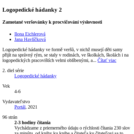
Logopedické hádanky 2
Zamotané veršovánky k procvičování výslovnosti
Ilona Eichlerová
Jana Havlíčková
Logopedické hádanky ve formě veršů, v nichž musejí děti samy
přijít na správný rým, se staly v rodinách, ve školkách, školách i na
logopedických pracovištích velmi oblíbenými, a...
Čítať viac
2. diel série
Logopedické hádanky
Vek
4-6
Vydavateľstvo
Portál
, 2021
96 strán
2-3 hodiny čítania
Vychádzame z priemerného údaju o rýchlosti čítania 230 slov
za minútu, od knihy ku knihe a čitateľa ku čitateľovi sa to