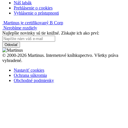
Náš labák
Prehlásenie o cookies
Vyhlásenie o prístupnosti
Martinus je certifikovaný B Corp
Nerobíme rozdiely
Najlepšie novinky sú tie knižné. Získajte ich ako prví:
Odoslať
© 2000-2026 Martinus. Internetové kníhkupectvo. Všetky práva
vyhradené.
Nastaviť cookies
Ochrana súkromia
Obchodné podmienky