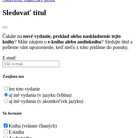
Sledovať titul
Čakáte na
nové vydanie, preklad alebo naskladnenie tejto
knihy
? Máte záujem o
e-knihu alebo audioknihu
? Sledujte titul a
pošleme vám upozornenie, keď niečo z toho pridáme do ponuky.
E-mail
Zaujíma ma
len toto vydanie
aj iné vydania (v jazyku čeština)
aj iné vydania (v akomkoľvek jazyku)
Vo formáte
Kniha (vrátane čítaných)
E-kniha