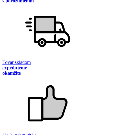
s porozumením
Tovar skladom
expedujeme
okamžite
U nás nakupujete