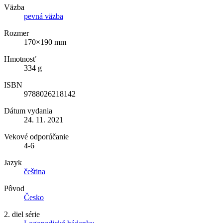
Väzba
pevná väzba
Rozmer
170×190 mm
Hmotnosť
334 g
ISBN
9788026218142
Dátum vydania
24. 11. 2021
Vekové odporúčanie
4-6
Jazyk
čeština
Pôvod
Česko
2. diel série