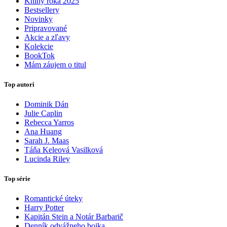
Knihy roka 2025
Bestsellery
Novinky
Pripravované
Akcie a zľavy
Kolekcie
BookTok
Mám záujem o titul
Top autori
Dominik Dán
Julie Caplin
Rebecca Yarros
Ana Huang
Sarah J. Maas
Táňa Keleová Vasilková
Lucinda Riley
Top série
Romantické úteky
Harry Potter
Kapitán Stein a Notár Barbarič
Denník odvážneho bojka