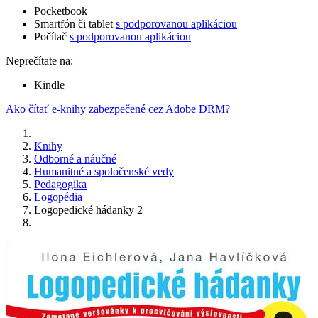
Pocketbook
Smartfón či tablet
s podporovanou aplikáciou
Počítač
s podporovanou aplikáciou
Neprečítate na:
Kindle
Ako čítať e-knihy zabezpečené cez Adobe DRM?
Knihy
Odborné a náučné
Humanitné a spoločenské vedy
Pedagogika
Logopédia
Logopedické hádanky 2