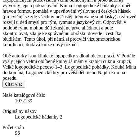
vytvořily jejich pokračování. Kniha Logopedické hádanky 2 opět
hravou formou pomáhá v upevňování výslovnosti českých hlásek
(procvičují se zde všechny nejčastěji trénované souhlásky) a zároveň
rozvíjí u dětí smysl pro rým, rytmus a jazykový cit. Odpovědi v
podobě rýmu mohou děti zkusit nejprve uhádnout a poté
zkontrolovat, zda je ke správnému obrázku dovede i cestička
bludištěm. Tento úkol, při němž si procvičí vizuomotorickou
koordinaci, dodává knize nový rozměr.
Obě autorky jsou klinické logopedky s dlouholetou praxí. V Portále
vyšly jejich velmi oblíbené knihy Já mám v krabici cukr a krupici,
Velké logopedické pexeso 1–3, Logopedické pohádky, Kouká Mína
do komína, Logopedické hry pro větší děti nebo Najdu Edu na
posedu.
Čítať viac
Naše katalógové číslo
1072139
Originálny názov
Logopedické hádanky 2
Počet strán
96