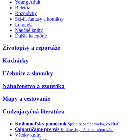
Young Adult
Beletria
Rozprávky
Sci-fi, fantasy a komiksy
Leporelá
Náučné knihy
Ďalšie kategórie
Životopisy a reportáže
Kuchárky
Učebnice a slovníky
Náboženstvo a ezoterika
Mapy a cestovanie
Cudzojazyčná literatúra
Knihomoľský pomocník
Spýtajte sa Sherlocka, čo čítať
Odporúčame pre vás
Knižné tipy ušité na mieru vám
Všetky knihy