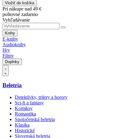
Vložiť do košíka
Pri nákupe nad 49 €
poštovné zadarmo
Vyhľadávanie
Knihy
E-knihy
Audioknihy
Hry
Filmy
Doplnky
Beletria
Detektívky, trilery a horory
Sci-fi a fantasy
Komiksy
Romantika
Spoločenská beletria
Klasika
Historické
Slovenská beletria