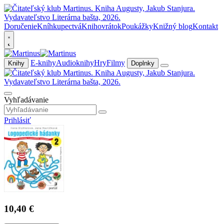
Doručenie
Kníhkupectvá
Knihovrátok
Poukážky
Knižný blog
Kontakt
E-knihy
Audioknihy
Hry
Filmy
Knihy
Doplnky
Vyhľadávanie
Prihlásiť
10,40 €