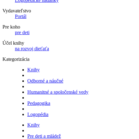
Logopedické hádanky
Vydavateľstvo
Portál
Pre koho
pre deti
Účel knihy
na rozvoj dieťaťa
Kategorizácia
Knihy
Odborné a náučné
Humanitné a spoločenské vedy
Pedagogika
Logopédia
Knihy
Pre deti a mládež