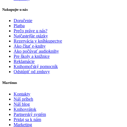
Nakupujte u nás
Doručenie
Platba
Prečo práve u nás?
Najčastejšie otázky
Rezervácia v kníhkupectve
Ako čítať e-knihy
Ako počúvať audioknihy
Pre školy a knižnice
Reklamácie
Knihomoľský pomocník
Odstúpiť od zmluvy
Martinus
Kontakty
Náš príbeh
Náš blog
Knihovrátok
Partnerský systém
Pridaj sa k nám
Marketing