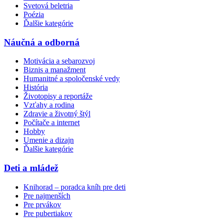
Svetová beletria
Poézia
Ďalšie kategórie
Náučná a odborná
Motivácia a sebarozvoj
Biznis a manažment
Humanitné a spoločenské vedy
História
Životopisy a reportáže
Vzťahy a rodina
Zdravie a životný štýl
Počítače a internet
Hobby
Umenie a dizajn
Ďalšie kategórie
Deti a mládež
Knihorad – poradca kníh pre deti
Pre najmenších
Pre prvákov
Pre pubertiakov