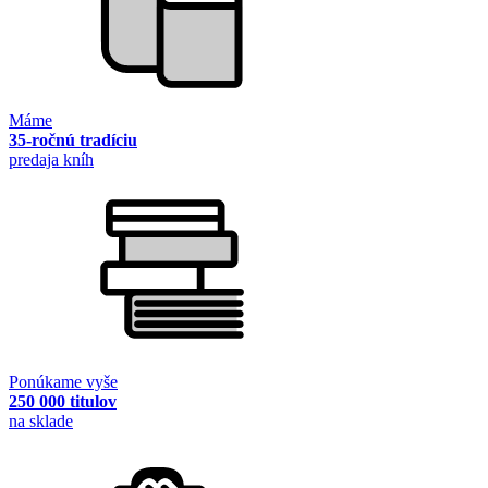
Máme
35-ročnú tradíciu
predaja kníh
Ponúkame vyše
250 000 titulov
na sklade