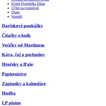
Krimi Dominika Dána
Učím sa rozprávať
Duna
Smradi
Darčekové poukážky
Čítačky e-kníh
Vecičky od Martinusu
Káva, čaj a pochutiny
Hrnčeky a fľaše
Papiernictvo
Zápisníky a kalendáre
Hudba
LP platne