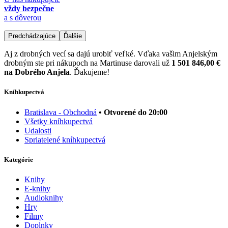
vždy bezpečne
a s dôverou
Predchádzajúce
Ďalšie
Aj z drobných vecí sa dajú urobiť veľké. Vďaka vašim Anjelským
drobným ste pri nákupoch na Martinuse darovali už
1 501 846,00 €
na Dobrého Anjela
. Ďakujeme!
Kníhkupectvá
Bratislava - Obchodná
• Otvorené do 20:00
Všetky kníhkupectvá
Udalosti
Spriatelené kníhkupectvá
Kategórie
Knihy
E-knihy
Audioknihy
Hry
Filmy
Doplnky