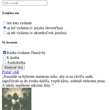
Zaujíma ma
len toto vydanie
aj iné vydania (v jazyku slovenčina)
aj iné vydania (v akomkoľvek jazyku)
Vo formáte
Kniha (vrátane čítaných)
E-kniha
Audiokniha
Sledovať titul
Pridať citát
Neustále sa hýbeme namiesto toho, aby si na chvíľu sadli,
započúvali sa do zvuku dažďa, vypili kávu, zohriali niekomu prsia.
A nikdy nepíšeme nikomu listy.