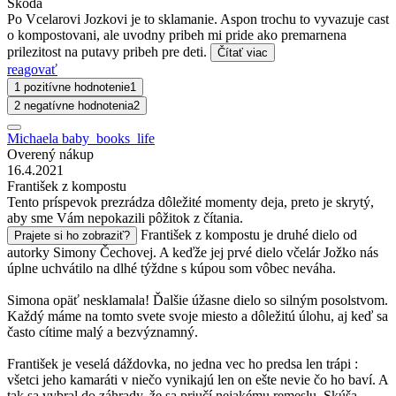
Skoda
Po Vcelarovi Jozkovi je to sklamanie. Aspon trochu to vyvazuje cast
o kompostovani, ale uvodny pribeh mi pride ako premarnena
prilezitost na putavy pribeh pre deti.
Čítať viac
reagovať
1 pozitívne hodnotenie
1
2 negatívne hodnotenia
2
Michaela baby_books_life
Overený nákup
16.4.2021
František z kompostu
Tento príspevok prezrádza dôležité momenty deja, preto je skrytý,
aby sme Vám nepokazili pôžitok z čítania.
František z kompostu je druhé dielo od
Prajete si ho zobraziť?
autorky Simony Čechovej. A keďže jej prvé dielo včelár Jožko nás
úplne uchvátilo na dlhé týždne s kúpou som vôbec neváha.
Simona opäť nesklamala! Ďalšie úžasne dielo so silným posolstvom.
Každý máme na tomto svete svoje miesto a dôležitú úlohu, aj keď sa
často cítime malý a bezvýznamný.
František je veselá dáždovka, no jedna vec ho predsa len trápi :
všetci jeho kamaráti v niečo vynikajú len on ešte nevie čo ho baví. A
tak sa vybral do záhrady, že sa priučí nejakému remeslu. Skúša