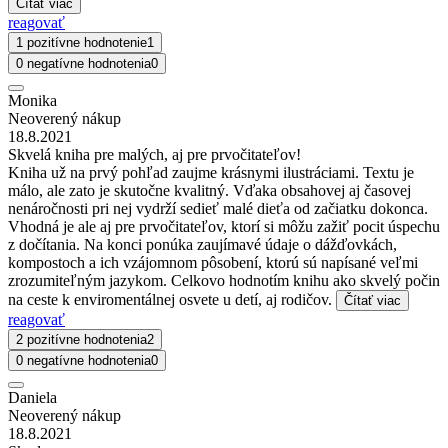
Čítať viac
reagovať
1 pozitívne hodnotenie
1
0 negatívne hodnotenia
0
Monika
Neoverený nákup
18.8.2021
Skvelá kniha pre malých, aj pre prvočitateľov!
Kniha už na prvý pohľad zaujme krásnymi ilustráciami. Textu je
málo, ale zato je skutočne kvalitný. Vďaka obsahovej aj časovej
nenáročnosti pri nej vydrží sedieť malé dieťa od začiatku dokonca.
Vhodná je ale aj pre prvočitateľov, ktorí si môžu zažiť pocit úspechu
z dočítania. Na konci ponúka zaujímavé údaje o dážďovkách,
kompostoch a ich vzájomnom pôsobení, ktorú sú napísané veľmi
zrozumiteľným jazykom. Celkovo hodnotím knihu ako skvelý počin
na ceste k enviromentálnej osvete u detí, aj rodičov.
Čítať viac
reagovať
2 pozitívne hodnotenia
2
0 negatívne hodnotenia
0
Daniela
Neoverený nákup
18.8.2021