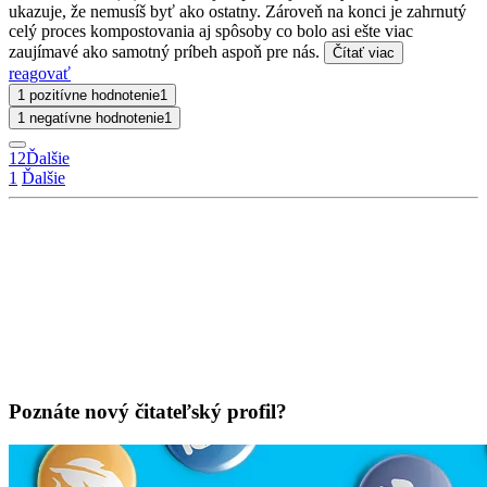
ukazuje, že nemusíš byť ako ostatny. Zároveň na konci je zahrnutý
celý proces kompostovania aj spôsoby co bolo asi ešte viac
zaujímavé ako samotný príbeh aspoň pre nás.
Čítať viac
reagovať
1 pozitívne hodnotenie
1
1 negatívne hodnotenie
1
1
2
Ďalšie
1
Ďalšie
Poznáte nový čitateľský profil?