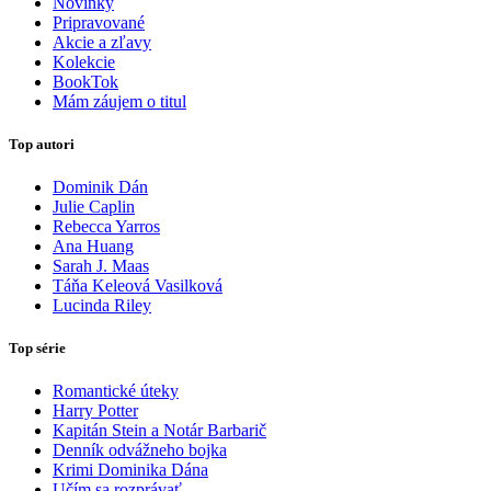
Novinky
Pripravované
Akcie a zľavy
Kolekcie
BookTok
Mám záujem o titul
Top autori
Dominik Dán
Julie Caplin
Rebecca Yarros
Ana Huang
Sarah J. Maas
Táňa Keleová Vasilková
Lucinda Riley
Top série
Romantické úteky
Harry Potter
Kapitán Stein a Notár Barbarič
Denník odvážneho bojka
Krimi Dominika Dána
Učím sa rozprávať