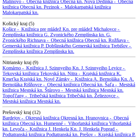
Malinovo -
Obecná knižnica
Obecná kn.
Nová Dedinka -
Obecná
knižnica
Obecná kn.
Pezinok -
Malokarpatská knižnica
Malokarpatská kn.
Košický kraj (5)
Košice -
Knižnica pre mládež
Kn. pre mládež
Michalovce -
Zemplínska knižnica G. Zvonického
Zemplínska kn. G.
Zvonického
Richnava -
Obecná knižnica
Obecná kn.
Rožňava -
Gemerská knižnica P. Dobšinského
Gemerská knižnica
Trebišov -
Zemplínska knižnica
Zemplínska kn.
Nitriansky kraj (9)
Komárno -
Knižnica J. Szinnyeiho
Kn. J. Szinnyeiho
Levice -
Tekovská knižnica
Tekovská kn.
Nitra -
Krajská knižnica K.
Kmeťka
Krajská kn.
Nové Zámky -
Knižnica A. Bernoláka
Kn. A.
Bernoláka
Rišňovce -
Obecná knižnica
Obecná kn.
Šaľa -
Mestská
knižnica
Mestská kn.
Štúrovo -
Mestská knižnica
Mestská kn.
Topoľčany -
Tribečská knižnica
Tribečská kn.
Želiezovce -
Mestská knižnica
Mestská kn.
Prešovský kraj (12)
Bardejov -
Okresná knižnica
Okresná kn.
Hranovnica -
Obecná
knižnica
Obecná kn.
Humenné -
Vihorlatská knižnica
Vihorlatská
kn.
Levoča -
Knižnica J. Henkela
Kn. J. Henkela
Poprad -
Podtatranská knižnica
Podtatranská kn.
Prešov -
Krajská knižnica P.