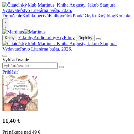
Doručenie
Kníhkupectvá
Knihovrátok
Poukážky
Knižný blog
Kontakt
E-knihy
Audioknihy
Hry
Filmy
Knihy
Doplnky
Vyhľadávanie
Prihlásiť
11,40 €
Pri nákupe nad 49 €