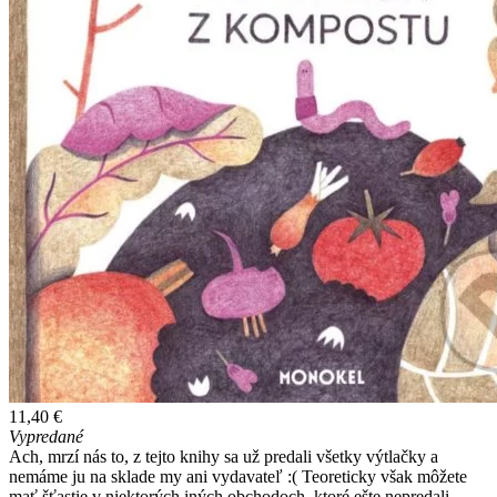
11,40 €
Vypredané
Ach, mrzí nás to, z tejto knihy sa už predali všetky výtlačky a
nemáme ju na sklade my ani vydavateľ :( Teoreticky však môžete
mať šťastie v niektorých iných obchodoch, ktoré ešte nepredali