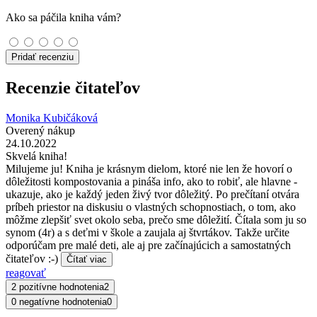
Ako sa páčila kniha vám?
Pridať recenziu
Recenzie čitateľov
Monika Kubičáková
Overený nákup
24.10.2022
Skvelá kniha!
Milujeme ju! Kniha je krásnym dielom, ktoré nie len že hovorí o
dôležitosti kompostovania a pináša info, ako to robiť, ale hlavne -
ukazuje, ako je každý jeden živý tvor dôležitý. Po prečítaní otvára
príbeh priestor na diskusiu o vlastných schopnostiach, o tom, ako
môžme zlepšiť svet okolo seba, prečo sme dôležití. Čítala som ju so
synom (4r) a s deťmi v škole a zaujala aj štvrtákov. Takže určite
odporúčam pre malé deti, ale aj pre začínajúcich a samostatných
čitateľov :-)
Čítať viac
reagovať
2 pozitívne hodnotenia
2
0 negatívne hodnotenia
0