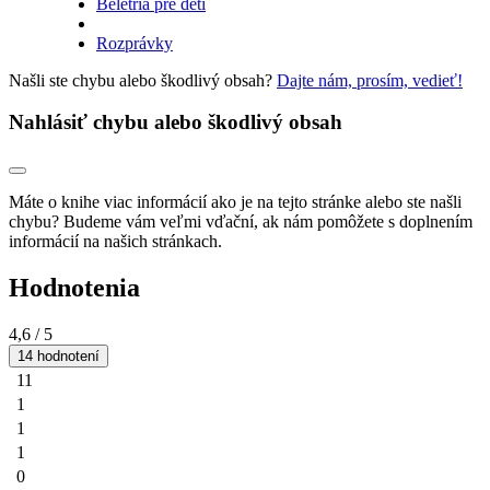
Beletria pre deti
Rozprávky
Našli ste chybu alebo škodlivý obsah?
Dajte nám, prosím, vedieť!
Nahlásiť chybu alebo škodlivý obsah
Máte o knihe viac informácií ako je na tejto stránke alebo ste našli
chybu? Budeme vám veľmi vďační, ak nám pomôžete s doplnením
informácií na našich stránkach.
Hodnotenia
4,6
/ 5
14 hodnotení
11
1
1
1
0