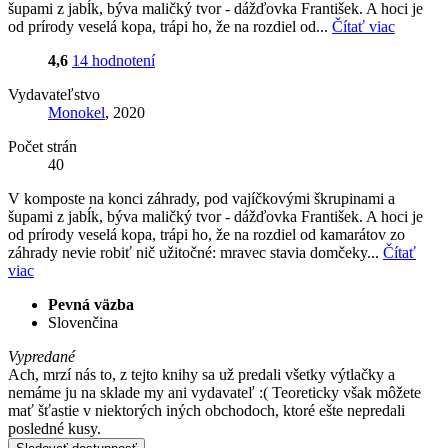
šupami z jabĺk, býva maličký tvor - dážďovka František. A hoci je
od prírody veselá kopa, trápi ho, že na rozdiel od...
Čítať viac
4,6
14 hodnotení
Vydavateľstvo
Monokel
, 2020
Počet strán
40
V komposte na konci záhrady, pod vajíčkovými škrupinami a
šupami z jabĺk, býva maličký tvor - dážďovka František. A hoci je
od prírody veselá kopa, trápi ho, že na rozdiel od kamarátov zo
záhrady nevie robiť nič užitočné: mravec stavia domčeky...
Čítať
viac
Pevná väzba
Slovenčina
Vypredané
Ach, mrzí nás to, z tejto knihy sa už predali všetky výtlačky a
nemáme ju na sklade my ani vydavateľ :( Teoreticky však môžete
mať šťastie v niektorých iných obchodoch, ktoré ešte nepredali
posledné kusy.