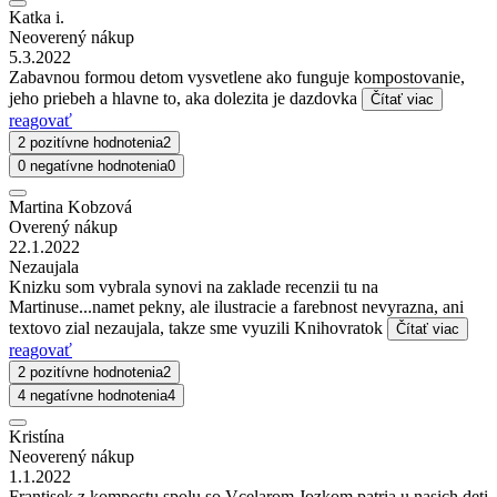
Katka i.
Neoverený nákup
5.3.2022
Zabavnou formou detom vysvetlene ako funguje kompostovanie,
jeho priebeh a hlavne to, aka dolezita je dazdovka
Čítať viac
reagovať
2 pozitívne hodnotenia
2
0 negatívne hodnotenia
0
Martina Kobzová
Overený nákup
22.1.2022
Nezaujala
Knizku som vybrala synovi na zaklade recenzii tu na
Martinuse...namet pekny, ale ilustracie a farebnost nevyrazna, ani
textovo zial nezaujala, takze sme vyuzili Knihovratok
Čítať viac
reagovať
2 pozitívne hodnotenia
2
4 negatívne hodnotenia
4
Kristína
Neoverený nákup
1.1.2022
Frantisek z kompostu spolu so Vcelarom Jozkom patria u nasich deti