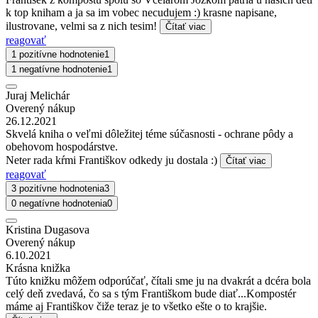
k top kniham a ja sa im vobec necudujem :) krasne napisane,
ilustrovane, velmi sa z nich tesim!
Čítať viac
reagovať
1 pozitívne hodnotenie
1
1 negatívne hodnotenie
1
Juraj Melichár
Overený nákup
26.12.2021
Skvelá kniha o veľmi dôležitej téme súčasnosti - ochrane pôdy a
obehovom hospodárstve.
Neter rada kŕmi Františkov odkedy ju dostala :)
Čítať viac
reagovať
3 pozitívne hodnotenia
3
0 negatívne hodnotenia
0
Kristina Dugasova
Overený nákup
6.10.2021
Krásna knižka
Túto knižku môžem odporúčať, čítali sme ju na dvakrát a dcéra bola
celý deň zvedavá, čo sa s tým Františkom bude diať...Kompostér
máme aj Františkov čiže teraz je to všetko ešte o to krajšie.