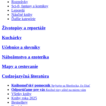
Rozprávky
Sci-fi, fantasy a komiksy
Leporelá
Náučné knihy
Ďalšie kategórie
Životopisy a reportáže
Kuchárky
Učebnice a slovníky
Náboženstvo a ezoterika
Mapy a cestovanie
Cudzojazyčná literatúra
Knihomoľský pomocník
Spýtajte sa Sherlocka, čo čítať
Odporúčame pre vás
Knižné tipy ušité na mieru vám
Všetky knihy
Knihy roka 2025
Bestsellery