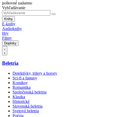
poštovné zadarmo
Vyhľadávanie
Knihy
E-knihy
Audioknihy
Hry
Filmy
Doplnky
Beletria
Detektívky, trilery a horory
Sci-fi a fantasy
Komiksy
Romantika
Spoločenská beletria
Klasika
Historické
Slovenská beletria
Svetová beletria
Poézia