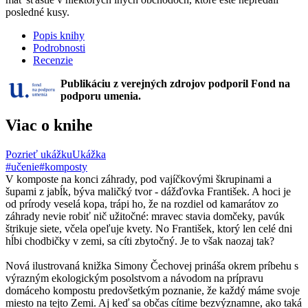
posledné kusy.
Popis knihy
Podrobnosti
Recenzie
Publikáciu z verejných zdrojov podporil Fond na
podporu umenia.
Viac o knihe
Pozrieť ukážku
Ukážka
#učenie
#komposty
V komposte na konci záhrady, pod vajíčkovými škrupinami a
šupami z jabĺk, býva maličký tvor - dážďovka František. A hoci je
od prírody veselá kopa, trápi ho, že na rozdiel od kamarátov zo
záhrady nevie robiť nič užitočné: mravec stavia domčeky, pavúk
štrikuje siete, včela opeľuje kvety. No František, ktorý len celé dni
hĺbi chodbičky v zemi, sa cíti zbytočný. Je to však naozaj tak?
Nová ilustrovaná knižka Simony Čechovej prináša okrem príbehu s
výrazným ekologickým posolstvom a návodom na prípravu
domáceho kompostu predovšetkým poznanie, že každý máme svoje
miesto na tejto Zemi. Aj keď sa občas cítime bezvýznamne, ako taká