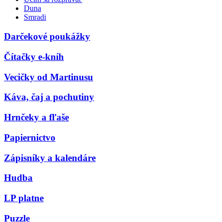
Duna
Smradi
Darčekové poukážky
Čítačky e-kníh
Vecičky od Martinusu
Káva, čaj a pochutiny
Hrnčeky a fľaše
Papiernictvo
Zápisníky a kalendáre
Hudba
LP platne
Puzzle