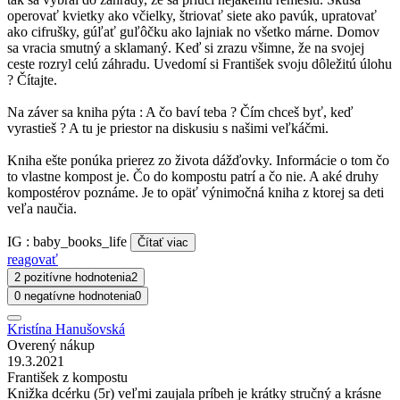
operovať kvietky ako včielky, štriovať siete ako pavúk, upratovať
ako cifrušky, gúľať guľôčku ako lajniak no všetko márne. Domov
sa vracia smutný a sklamaný. Keď si zrazu všimne, že na svojej
ceste rozryl celú záhradu. Uvedomí si František svoju dôležitú úlohu
? Čítajte.
Na záver sa kniha pýta : A čo baví teba ? Čím chceš byť, keď
vyrastieš ? A tu je priestor na diskusiu s našimi veľkáčmi.
Kniha ešte ponúka prierez zo života dážďovky. Informácie o tom čo
to vlastne kompost je. Čo do kompostu patrí a čo nie. A aké druhy
kompostérov poznáme. Je to opäť výnimočná kniha z ktorej sa deti
veľa naučia.
IG : baby_books_life
Čítať viac
reagovať
2 pozitívne hodnotenia
2
0 negatívne hodnotenia
0
Kristína Hanušovská
Overený nákup
19.3.2021
František z kompostu
Knižka dcérku (5r) veľmi zaujala príbeh je krátky stručný a krásne