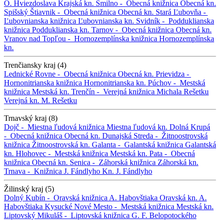
O. Hviezdoslava
Krajská kn.
Smilno -
Obecná knižnica
Obecná kn.
Spišský Štiavnik -
Obecná knižnica
Obecná kn.
Stará Ľubovňa -
Ľubovnianska knižnica
Ľubovnianska kn.
Svidník -
Podduklianska
knižnica
Podduklianska kn.
Tarnov -
Obecná knižnica
Obecná kn.
Vranov nad Topľou -
Hornozemplínska knižnica
Hornozemplínska
kn.
Trenčiansky kraj (4)
Lednické Rovne -
Obecná knižnica
Obecná kn.
Prievidza -
Hornonitrianska knižnica
Hornonitrianska kn.
Púchov -
Mestská
knižnica
Mestská kn.
Trenčín -
Verejná knižnica Michala Rešetku
Verejná kn. M. Rešetku
Trnavský kraj (8)
Dojč -
Miestna ľudová knižnica
Miestna ľudová kn.
Dolná Krupá
-
Obecná knižnica
Obecná kn.
Dunajská Streda -
Žitnoostrovská
knižnica
Žitnoostrovská kn.
Galanta -
Galantská knižnica
Galantská
kn.
Hlohovec -
Mestská knižnica
Mestská kn.
Pata -
Obecná
knižnica
Obecná kn.
Senica -
Záhorská knižnica
Záhorská kn.
Trnava -
Knižnica J. Fándlyho
Kn. J. Fándlyho
Žilinský kraj (5)
Dolný Kubín -
Oravská knižnica A. Habovštiaka
Oravská kn. A.
Habovštiaka
Kysucké Nové Mesto -
Mestská knižnica
Mestská kn.
Liptovský Mikuláš -
Liptovská knižnica G. F. Belopotockého