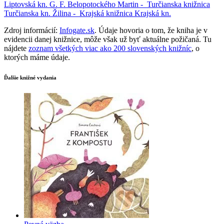
Liptovská kn. G. F. Belopotockého
Martin -
Turčianska knižnica
Turčianska kn.
Žilina -
Krajská knižnica
Krajská kn.
Zdroj informácií:
Infogate.sk
. Údaje hovoria o tom, že kniha je v
evidencii danej knižnice, môže však už byť aktuálne požičaná. Tu
nájdete
zoznam všetkých viac ako 200 slovenských knižníc
, o
ktorých máme údaje.
Ďalšie knižné vydania