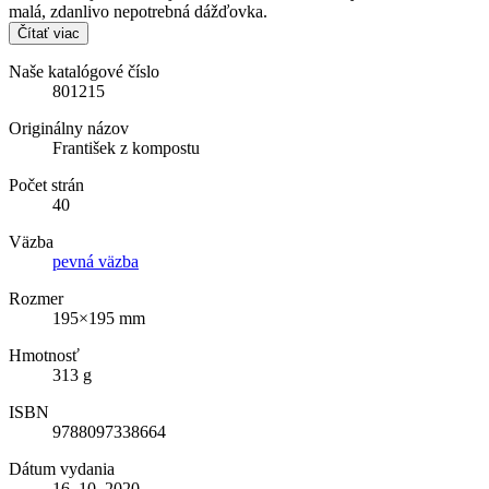
malá, zdanlivo nepotrebná dážďovka.
Čítať viac
Naše katalógové číslo
801215
Originálny názov
František z kompostu
Počet strán
40
Väzba
pevná väzba
Rozmer
195×195 mm
Hmotnosť
313 g
ISBN
9788097338664
Dátum vydania
16. 10. 2020