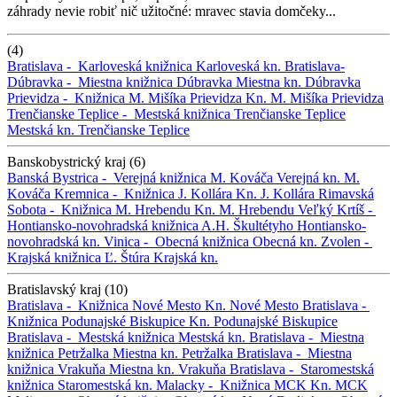
záhrady nevie robiť nič užitočné: mravec stavia domčeky...
(4)
Bratislava -
Karloveská knižnica
Karloveská kn.
Bratislava-
Dúbravka -
Miestna knižnica Dúbravka
Miestna kn. Dúbravka
Prievidza -
Knižnica M. Mišíka Prievidza
Kn. M. Mišíka Prievidza
Trenčianske Teplice -
Mestská knižnica Trenčianske Teplice
Mestská kn. Trenčianske Teplice
Banskobystrický kraj (6)
Banská Bystrica -
Verejná knižnica M. Kováča
Verejná kn. M.
Kováča
Kremnica -
Knižnica J. Kollára
Kn. J. Kollára
Rimavská
Sobota -
Knižnica M. Hrebendu
Kn. M. Hrebendu
Veľký Krtíš -
Hontiansko-novohradská knižnica A.H. Škultétyho
Hontiansko-
novohradská kn.
Vinica -
Obecná knižnica
Obecná kn.
Zvolen -
Krajská knižnica Ľ. Štúra
Krajská kn.
Bratislavský kraj (10)
Bratislava -
Knižnica Nové Mesto
Kn. Nové Mesto
Bratislava -
Knižnica Podunajské Biskupice
Kn. Podunajské Biskupice
Bratislava -
Mestská knižnica
Mestská kn.
Bratislava -
Miestna
knižnica Petržalka
Miestna kn. Petržalka
Bratislava -
Miestna
knižnica Vrakuňa
Miestna kn. Vrakuňa
Bratislava -
Staromestská
knižnica
Staromestská kn.
Malacky -
Knižnica MCK
Kn. MCK