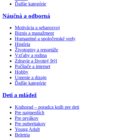
Ďalšie kategórie
Náučná a odborná
Motivácia a sebarozvoj
Biznis a manažment
Humanitné a spoločenské vedy
História
Životopisy a reportáže
Vzťahy a rodina
Zdravie a životný štýl
Počítače a internet
Hobby
Umenie a dizajn
Ďalšie kategórie
Deti a mládež
Knihorad – poradca kníh pre deti
Pre najmenších
Pre prvákov
Pre pubertiakov
Young Adult
Beletria