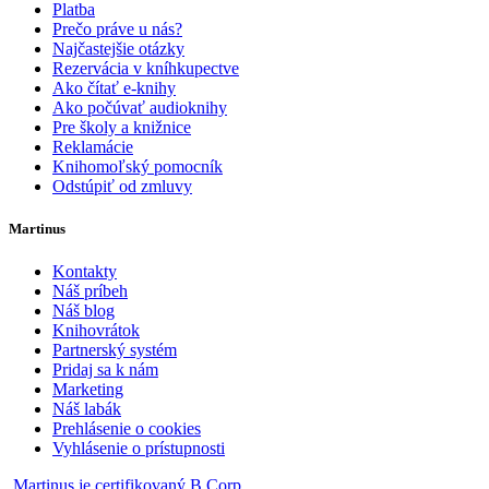
Platba
Prečo práve u nás?
Najčastejšie otázky
Rezervácia v kníhkupectve
Ako čítať e-knihy
Ako počúvať audioknihy
Pre školy a knižnice
Reklamácie
Knihomoľský pomocník
Odstúpiť od zmluvy
Martinus
Kontakty
Náš príbeh
Náš blog
Knihovrátok
Partnerský systém
Pridaj sa k nám
Marketing
Náš labák
Prehlásenie o cookies
Vyhlásenie o prístupnosti
Martinus je certifikovaný B Corp