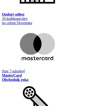
Osobný odber
20 kníhkupectiev
po celom Slovensku
Sme 7-násobný
MasterCard
Obchodník roka