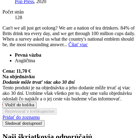
Pop Press
, 2020
Počet strán
128
Can't we all just get oolong? We are a nation of tea drinkers. 84% of
Brits drink tea every day, and we get through 100 million cups daily.
When a survey asked us what the country's national emblem should
be, the most resounding answer...
Čítať viac
Pevná väzba
Angličtina
Cena:
11,70 €
Na objednávku
Dodanie môže trvať viac ako 30 dní
Tento produkt je na objednávku a jeho dodanie môže trvať aj viac
ako 30 dní. Urobíme však všetko pre to, aby sme vašu objednávku
odoslali čo najskôr a o jej ceste vás budeme včas informovať.
Vložiť do košíka
Rezervovať v kníhkupectve
Pridať do zoznamu
Sledovať dostupnosť
Naši škriatkovia odporúčajú