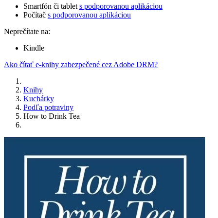
Smartfón či tablet
s podporovanou aplikáciou
Počítač
s podporovanou aplikáciou
Neprečítate na:
Kindle
Ako čítať e-knihy zabezpečené cez Adobe DRM?
Knihy
Kuchárky
Podľa potraviny
How to Drink Tea