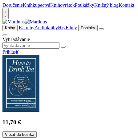
Doručenie
Kníhkupectvá
Knihovrátok
Poukážky
Knižný blog
Kontakt
E-knihy
Audioknihy
Hry
Filmy
Knihy
Doplnky
Vyhľadávanie
Prihlásiť
11,70 €
Vložiť do košíka