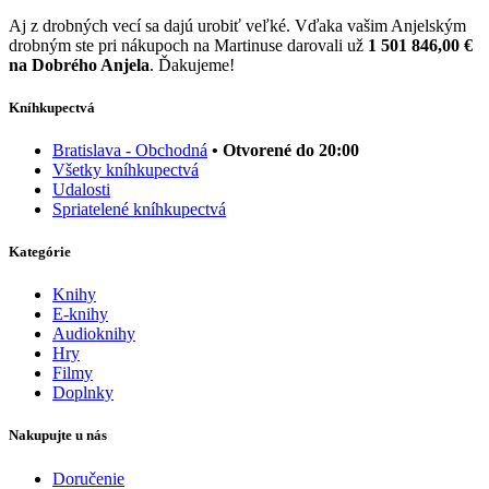
Aj z drobných vecí sa dajú urobiť veľké. Vďaka vašim Anjelským
drobným ste pri nákupoch na Martinuse darovali už
1 501 846,00 €
na Dobrého Anjela
. Ďakujeme!
Kníhkupectvá
Bratislava - Obchodná
• Otvorené do 20:00
Všetky kníhkupectvá
Udalosti
Spriatelené kníhkupectvá
Kategórie
Knihy
E-knihy
Audioknihy
Hry
Filmy
Doplnky
Nakupujte u nás
Doručenie