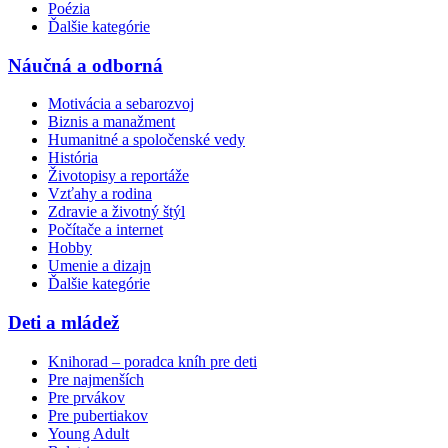
Poézia
Ďalšie kategórie
Náučná a odborná
Motivácia a sebarozvoj
Biznis a manažment
Humanitné a spoločenské vedy
História
Životopisy a reportáže
Vzťahy a rodina
Zdravie a životný štýl
Počítače a internet
Hobby
Umenie a dizajn
Ďalšie kategórie
Deti a mládež
Knihorad – poradca kníh pre deti
Pre najmenších
Pre prvákov
Pre pubertiakov
Young Adult