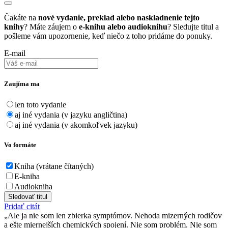
Čakáte na
nové vydanie, preklad alebo naskladnenie tejto
knihy
? Máte záujem o
e-knihu alebo audioknihu
? Sledujte titul a
pošleme vám upozornenie, keď niečo z toho pridáme do ponuky.
E-mail
Zaujíma ma
len toto vydanie
aj iné vydania (v jazyku angličtina)
aj iné vydania (v akomkoľvek jazyku)
Vo formáte
Kniha (vrátane čítaných)
E-kniha
Audiokniha
Sledovať titul
Pridať citát
Ale ja nie som len zbierka symptómov. Nehoda mizerných rodičov
a ešte miernejších chemických spojení. Nie som problém. Nie som