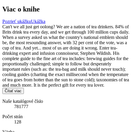
Viac o knihe
Pozrieť ukážku
Ukážka
Can't we all just get oolong? We are a nation of tea drinkers. 84% of
Brits drink tea every day, and we get through 100 million cups daily.
When a survey asked us what the country's national emblem should
be, the most resounding answer, with 32 per cent of the vote, was a
cup of tea. And yet... most of us are doing it wrong. Enter tea-
drinking expert and infusion connoisseur, Stephen Wildish. His
complete guide to the fine art of tea includes: brewing guides for the
proportionally challenged; simple to follow but desperately
important rules (such as: the tea-bag and milk should never touch);
cooling guides (charting the exact millisecond when the temperature
of tea goes from hotter than the sun to stone cold); taxonomies of tea
and much more. It is the perfect gift for every tea lover.
Čítať viac
Naše katalógové číslo
781777
Počet strán
128
Väzba