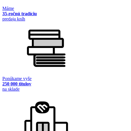
Máme
35-ročnú tradíciu
predaja kníh
Ponúkame vyše
250 000 titulov
na sklade