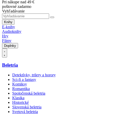
Pri nákupe nad 49 €
poštovné zadarmo
Vyhľadávanie
Knihy
E-knihy
Audioknihy
Hry
Filmy
Doplnky
Beletria
Detektívky, trilery a horory
Sci-fi a fantasy
Komiksy
Romantika
Spoločenská beletria
Klasika
Historické
Slovenská beletria
Svetová beletria