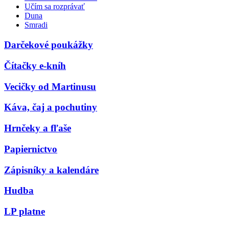
Učím sa rozprávať
Duna
Smradi
Darčekové poukážky
Čítačky e-kníh
Vecičky od Martinusu
Káva, čaj a pochutiny
Hrnčeky a fľaše
Papiernictvo
Zápisníky a kalendáre
Hudba
LP platne