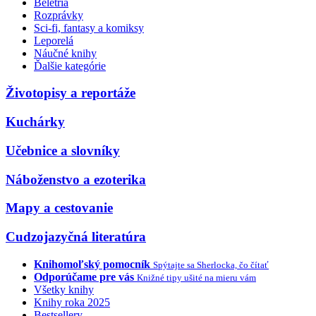
Beletria
Rozprávky
Sci-fi, fantasy a komiksy
Leporelá
Náučné knihy
Ďalšie kategórie
Životopisy a reportáže
Kuchárky
Učebnice a slovníky
Náboženstvo a ezoterika
Mapy a cestovanie
Cudzojazyčná literatúra
Knihomoľský pomocník
Spýtajte sa Sherlocka, čo čítať
Odporúčame pre vás
Knižné tipy ušité na mieru vám
Všetky knihy
Knihy roka 2025
Bestsellery