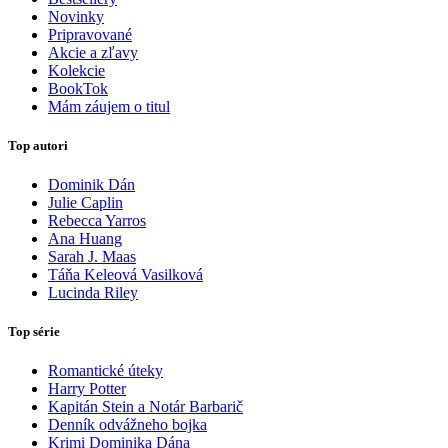
Novinky
Pripravované
Akcie a zľavy
Kolekcie
BookTok
Mám záujem o titul
Top autori
Dominik Dán
Julie Caplin
Rebecca Yarros
Ana Huang
Sarah J. Maas
Táňa Keleová Vasilková
Lucinda Riley
Top série
Romantické úteky
Harry Potter
Kapitán Stein a Notár Barbarič
Denník odvážneho bojka
Krimi Dominika Dána