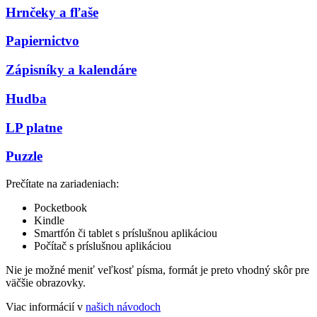
Hrnčeky a fľaše
Papiernictvo
Zápisníky a kalendáre
Hudba
LP platne
Puzzle
Prečítate na zariadeniach:
Pocketbook
Kindle
Smartfón či tablet s príslušnou aplikáciou
Počítač s príslušnou aplikáciou
Nie je možné meniť veľkosť písma, formát je preto vhodný skôr pre
väčšie obrazovky.
Viac informácií v
našich návodoch