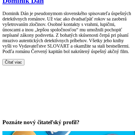
Dominik Dán
Dominik Dán je pseudonymom slovenského spisovateľa úspešných
detektívnych románov. Už viac ako dvadsaťpäť rokov sa zaoberá
vyšetrovaním zločinov. Osobné kontakty s vrahmi, lupičmi,
únoscami a inou „lepšou spoločnosťou“ mu umožnili pochopiť
nepísané zákony podsvetia. Z bohatých skúsenosti čerpá pri písaní
mrazivo autentických detektívnych príbehov. Všetky jeho knihy
vyšli vo Vydavateľstve SLOVART a okamžite sa stali bestsellermi.
Podľa románu Červený kapitán bol nakrútený úspešný akčný film.
Čítať viac
Poznáte nový čitateľský profil?