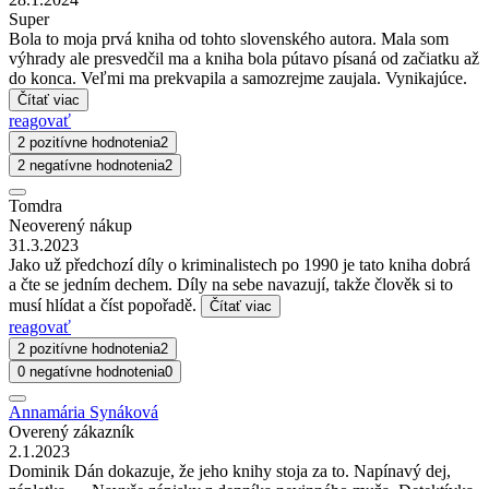
Super
Bola to moja prvá kniha od tohto slovenského autora. Mala som
výhrady ale presvedčil ma a kniha bola pútavo písaná od začiatku až
do konca. Veľmi ma prekvapila a samozrejme zaujala. Vynikajúce.
Čítať viac
reagovať
2 pozitívne hodnotenia
2
2 negatívne hodnotenia
2
Tomdra
Neoverený nákup
31.3.2023
Jako už předchozí díly o kriminalistech po 1990 je tato kniha dobrá
a čte se jedním dechem. Díly na sebe navazují, takže člověk si to
musí hlídat a číst popořadě.
Čítať viac
reagovať
2 pozitívne hodnotenia
2
0 negatívne hodnotenia
0
Annamária Synáková
Overený zákazník
2.1.2023
Dominik Dán dokazuje, že jeho knihy stoja za to. Napínavý dej,