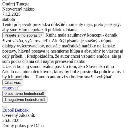
Ondrej Tunega
Neoverený nákup
7.12.2025
slabota
Tento príspevok prezrádza dôležité momenty deja, preto je skrytý,
aby sme Vám nepokazili pôžitok z čítania.
Kniha mala zaujímavý koncept - denník,
Prajete si ho zobraziť?
život väzňa, vyšetrovateľa. Ale štýl písania je strašný - trápne
dialógy vyšetrovateľov, neustále mačistické narážky na ženské
postavy, hlavná postava je nesmierne hlúpa a absurdný je vlastne aj
celý príbeh... Predpokladám, že autor chcel vzbudiť emócie, ale ja
som počas čítania cítil najmä prenesenú hanbu.
Úžasná bola aj samochválna pasáž o tom, ako Slovensko dlho
čakalo na autora detektívok, ktorý by bol z prostredia polície a písal
by ich poriadne... Tomuto autorovi sa budem snažiť vyhýbať.
Čítať viac
reagovať
0 pozitívne hodnotenia
0
1 negatívne hodnotenie
1
Ľuboš Bebčak
Overený zákazník
26.6.2025
Druhý pokus pre Dána