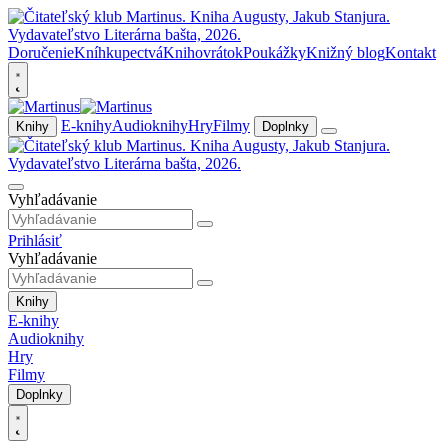
Doručenie
Kníhkupectvá
Knihovrátok
Poukážky
Knižný blog
Kontakt
E-knihy
Audioknihy
Hry
Filmy
Knihy
Doplnky
Vyhľadávanie
Prihlásiť
Vyhľadávanie
Knihy
E-knihy
Audioknihy
Hry
Filmy
Doplnky