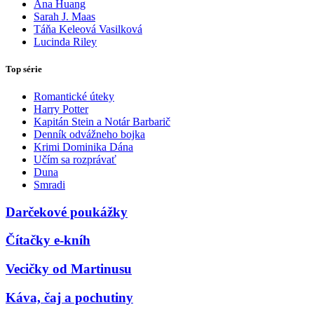
Ana Huang
Sarah J. Maas
Táňa Keleová Vasilková
Lucinda Riley
Top série
Romantické úteky
Harry Potter
Kapitán Stein a Notár Barbarič
Denník odvážneho bojka
Krimi Dominika Dána
Učím sa rozprávať
Duna
Smradi
Darčekové poukážky
Čítačky e-kníh
Vecičky od Martinusu
Káva, čaj a pochutiny