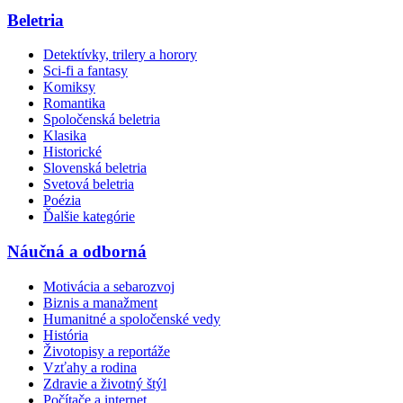
Beletria
Detektívky, trilery a horory
Sci-fi a fantasy
Komiksy
Romantika
Spoločenská beletria
Klasika
Historické
Slovenská beletria
Svetová beletria
Poézia
Ďalšie kategórie
Náučná a odborná
Motivácia a sebarozvoj
Biznis a manažment
Humanitné a spoločenské vedy
História
Životopisy a reportáže
Vzťahy a rodina
Zdravie a životný štýl
Počítače a internet