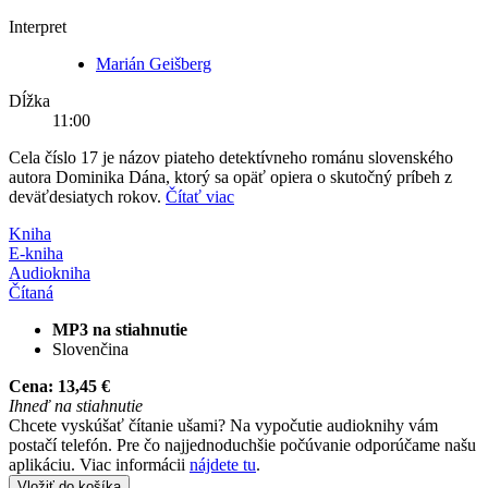
Interpret
Marián Geišberg
Dĺžka
11:00
Cela číslo 17 je názov piateho detektívneho románu slovenského
autora Dominika Dána, ktorý sa opäť opiera o skutočný príbeh z
deväťdesiatych rokov.
Čítať viac
Kniha
E-kniha
Audiokniha
Čítaná
MP3 na stiahnutie
Slovenčina
Cena:
13,45 €
Ihneď na stiahnutie
Chcete vyskúšať čítanie ušami? Na vypočutie audioknihy vám
postačí telefón. Pre čo najjednoduchšie počúvanie odporúčame našu
aplikáciu. Viac informácii
nájdete tu
.
Vložiť do košíka