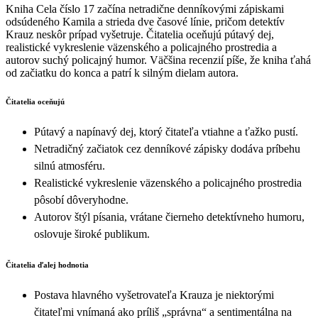
Kniha Cela číslo 17 začína netradične denníkovými zápiskami
odsúdeného Kamila a strieda dve časové línie, pričom detektív
Krauz neskôr prípad vyšetruje. Čitatelia oceňujú pútavý dej,
realistické vykreslenie väzenského a policajného prostredia a
autorov suchý policajný humor. Väčšina recenzií píše, že kniha ťahá
od začiatku do konca a patrí k silným dielam autora.
Čitatelia oceňujú
Pútavý a napínavý dej, ktorý čitateľa vtiahne a ťažko pustí.
Netradičný začiatok cez denníkové zápisky dodáva príbehu
silnú atmosféru.
Realistické vykreslenie väzenského a policajného prostredia
pôsobí dôveryhodne.
Autorov štýl písania, vrátane čierneho detektívneho humoru,
oslovuje široké publikum.
Čitatelia ďalej hodnotia
Postava hlavného vyšetrovateľa Krauza je niektorými
čitateľmi vnímaná ako príliš „správna“ a sentimentálna na