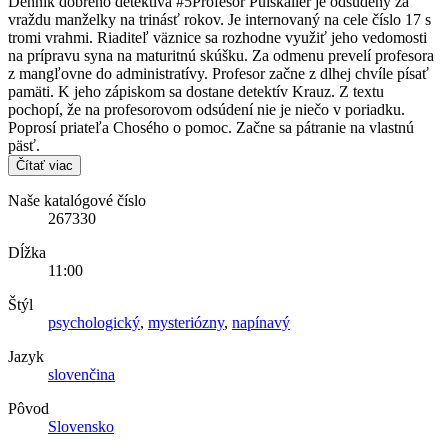
Denník dobrého detektíva #5Profesor Puiskailer je odsúdený za
vraždu manželky na trinásť rokov. Je internovaný na cele číslo 17 s
tromi vrahmi. Riaditeľ väznice sa rozhodne využiť jeho vedomosti
na prípravu syna na maturitnú skúšku. Za odmenu prevelí profesora
z mangľovne do administratívy. Profesor začne z dlhej chvíle písať
pamäti. K jeho zápiskom sa dostane detektív Krauz. Z textu
pochopí, že na profesorovom odsúdení nie je niečo v poriadku.
Poprosí priateľa Chosého o pomoc. Začne sa pátranie na vlastnú
päsť.
Čítať viac
Naše katalógové číslo
267330
Dĺžka
11:00
Štýl
psychologický
,
mysteriózny
,
napínavý
Jazyk
slovenčina
Pôvod
Slovensko