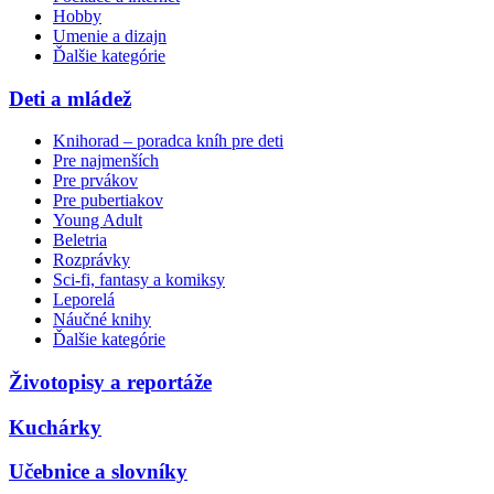
Hobby
Umenie a dizajn
Ďalšie kategórie
Deti a mládež
Knihorad – poradca kníh pre deti
Pre najmenších
Pre prvákov
Pre pubertiakov
Young Adult
Beletria
Rozprávky
Sci-fi, fantasy a komiksy
Leporelá
Náučné knihy
Ďalšie kategórie
Životopisy a reportáže
Kuchárky
Učebnice a slovníky