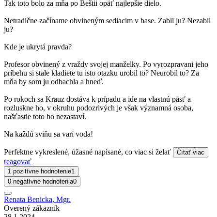
Tak toto bolo za mňa po Beštii opäť najlepšie dielo.
Netradične začíname obvineným sediacim v base. Zabil ju? Nezabil
ju?
Kde je ukrytá pravda?
Profesor obvinený z vraždy svojej manželky. Po vyrozpravani jeho
príbehu si stale kladiete tu isto otazku urobil to? Neurobil to? Za
mňa by som ju odbachla a hneď.
Po rokoch sa Krauz dostáva k prípadu a ide na vlastnú päsť a
rozluskne ho, v okruhu podozrivých je však významná osoba,
našťastie toto ho nezastaví.
Na každú sviňu sa varí voda!
Perfektne vykreslené, úžasné napísané, co viac si želať
Čítať viac
reagovať
1 pozitívne hodnotenie
1
0 negatívne hodnotenia
0
Renata Benicka, Mgr.
Overený zákazník
28.1.2024