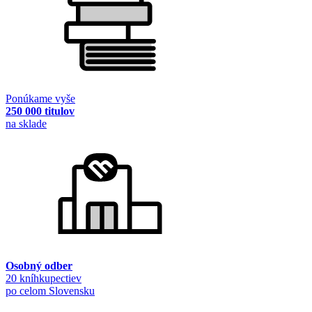
Ponúkame vyše
250 000 titulov
na sklade
Osobný odber
20 kníhkupectiev
po celom Slovensku