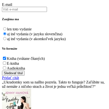
E-mail
Zaujíma ma
len toto vydanie
aj iné vydania (v jazyku slovenčina)
aj iné vydania (v akomkoľvek jazyku)
Vo formáte
Kniha (vrátane čítaných)
E-kniha
Audiokniha
Sledovať titul
Pridať citát
Ukradomky som sa naňho pozrela. Takto to funguje? Zaľúbite sa,
už nemáte z ničoho strach a život je jedna veľká príležitosť?