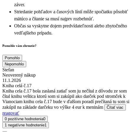
záver.
Striedanie pohľadov a časových línií môže spočiatku pôsobiť
mätúco a čítanie sa musí najprv rozbehnúť.
Občas sa vyskytne dojem predvídateľnosti alebo zbytočného
vedľajšieho prípadu.
Pomohlo vám zhrnutie?
Pomohlo
Nepomohlo
Stefan
Neoverený nákup
11.1.2026
Kniha celá č.17
Kniha cela č.17 bola zaslaná zatiaľ som ju nečítal z dôvodu ze som
čítal knihu veštica ktorú som si zakúpil ako darček pod stromček k
Vianociam knihu cela č.17 bude v ďalšom poradí prečítaná tu som si
zakúpil na základe darčeku vo výške 4 eur k meninám
Čítať viac
reagovať
0 pozitívne hodnotenia
0
1 negatívne hodnotenie
1