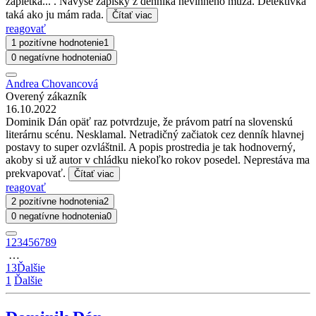
zápletka... . Navyše zápisky z denníka nevinného muža. Detektívka
taká ako ju mám rada.
Čítať viac
reagovať
1 pozitívne hodnotenie
1
0 negatívne hodnotenia
0
Andrea Chovancová
Overený zákazník
16.10.2022
Dominik Dán opäť raz potvrdzuje, že právom patrí na slovenskú
literárnu scénu. Nesklamal. Netradičný začiatok cez denník hlavnej
postavy to super ozvláštnil. A popis prostredia je tak hodnoverný,
akoby si už autor v chládku niekoľko rokov posedel. Neprestáva ma
prekvapovať.
Čítať viac
reagovať
2 pozitívne hodnotenia
2
0 negatívne hodnotenia
0
1
2
3
4
5
6
7
8
9
…
13
Ďalšie
1
Ďalšie