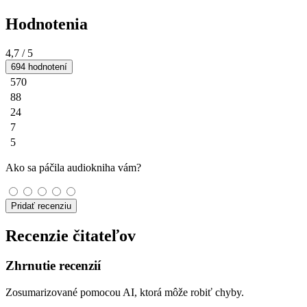
Hodnotenia
4,7
/ 5
694 hodnotení
570
88
24
7
5
Ako sa páčila audiokniha vám?
Pridať recenziu
Recenzie čitateľov
Zhrnutie recenzií
Zosumarizované pomocou AI, ktorá môže robiť chyby.