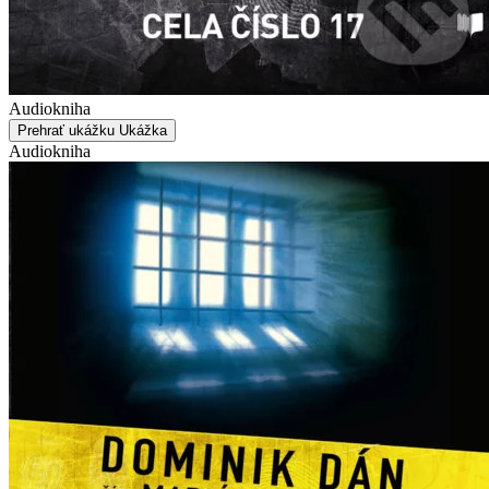
Audiokniha
Prehrať ukážku
Ukážka
Audiokniha