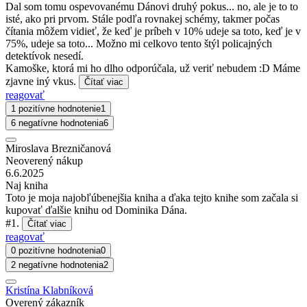
Dal som tomu ospevovanému Dánovi druhý pokus... no, ale je to to
isté, ako pri prvom. Stále podľa rovnakej schémy, takmer počas
čítania môžem vidieť, že keď je príbeh v 10% udeje sa toto, keď je v
75%, udeje sa toto... Možno mi celkovo tento štýl policajných
detektívok nesedí.
Kamoške, ktorá mi ho dlho odporúčala, už veriť nebudem :D Máme
zjavne iný vkus.
Čítať viac
reagovať
1 pozitívne hodnotenie
1
6 negatívne hodnotenia
6
Miroslava Brezničanová
Neoverený nákup
6.6.2025
Naj kniha
Toto je moja najobľúbenejšia kniha a ďaka tejto knihe som začala si
kupovať ďalšie knihu od Dominika Dána.
#1.
Čítať viac
reagovať
0 pozitívne hodnotenia
0
2 negatívne hodnotenia
2
Kristína Klabníková
Overený zákazník