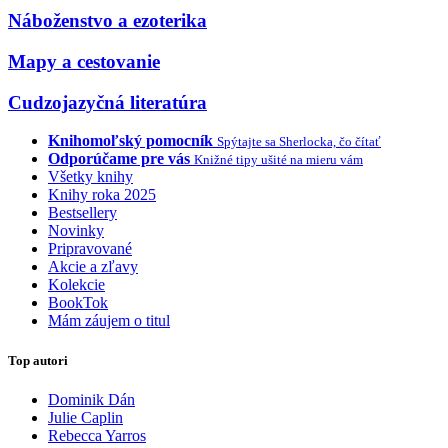
Náboženstvo a ezoterika
Mapy a cestovanie
Cudzojazyčná literatúra
Knihomoľský pomocník
Spýtajte sa Sherlocka, čo čítať
Odporúčame pre vás
Knižné tipy ušité na mieru vám
Všetky knihy
Knihy roka 2025
Bestsellery
Novinky
Pripravované
Akcie a zľavy
Kolekcie
BookTok
Mám záujem o titul
Top autori
Dominik Dán
Julie Caplin
Rebecca Yarros