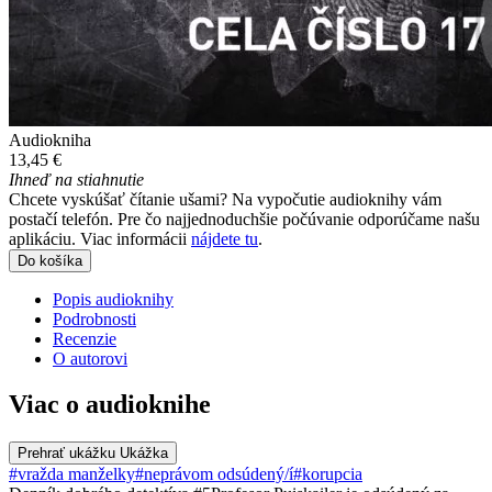
Audiokniha
13,45 €
Ihneď na stiahnutie
Chcete vyskúšať čítanie ušami? Na vypočutie audioknihy vám
postačí telefón. Pre čo najjednoduchšie počúvanie odporúčame našu
aplikáciu. Viac informácii
nájdete tu
.
Do košíka
Popis audioknihy
Podrobnosti
Recenzie
O autorovi
Viac o audioknihe
Prehrať ukážku
Ukážka
#vražda manželky
#neprávom odsúdený/í
#korupcia