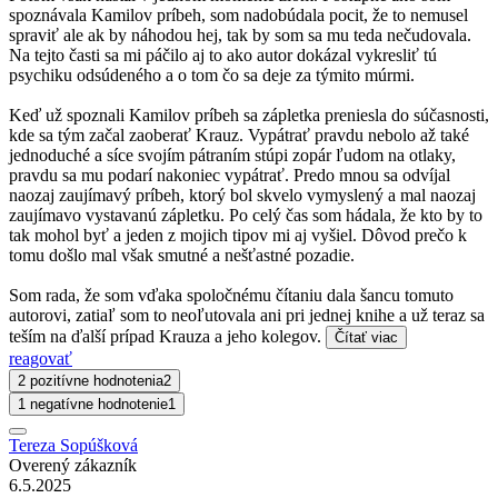
spoznávala Kamilov príbeh, som nadobúdala pocit, že to nemusel
spraviť ale ak by náhodou hej, tak by som sa mu teda nečudovala.
Na tejto časti sa mi páčilo aj to ako autor dokázal vykresliť tú
psychiku odsúdeného a o tom čo sa deje za týmito múrmi.
Keď už spoznali Kamilov príbeh sa zápletka preniesla do súčasnosti,
kde sa tým začal zaoberať Krauz. Vypátrať pravdu nebolo až také
jednoduché a síce svojím pátraním stúpi zopár ľudom na otlaky,
pravdu sa mu podarí nakoniec vypátrať. Predo mnou sa odvíjal
naozaj zaujímavý príbeh, ktorý bol skvelo vymyslený a mal naozaj
zaujímavo vystavanú zápletku. Po celý čas som hádala, že kto by to
tak mohol byť a jeden z mojich tipov mi aj vyšiel. Dôvod prečo k
tomu došlo mal však smutné a nešťastné pozadie.
Som rada, že som vďaka spoločnému čítaniu dala šancu tomuto
autorovi, zatiaľ som to neoľutovala ani pri jednej knihe a už teraz sa
teším na ďalší prípad Krauza a jeho kolegov.
Čítať viac
reagovať
2 pozitívne hodnotenia
2
1 negatívne hodnotenie
1
Tereza Sopúšková
Overený zákazník
6.5.2025