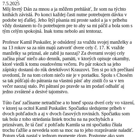
7.5.2025
Môj štvrtý Dán za mnou a ja môžem prehlásiť, že som na týchto
knihách závislá. Po konci každej časti nutne potrebujem dávku v
podobe tej ďalšej. Jeho štýl písania mi proste sadol a ja v príbehu
vždy dostanem to čo potrebujem pre to aby sa mi páčil a bola som s
tým celým spokojná. Inak tomu nebolo ani tentoraz.
Profesor Kamil Puskailer, je odsúdený za vraždu svojej manželky a
na 13 rokov sa za ním majú zatvoriť dvere cely č. 17. K vražde
manželky sa priznal, ale zabil ju naozaj? Za dverami svojej cely
začína písať niečo ako denník, pamäti, v ktorých opisuje okamihy,
ktoré viedli k tomu osudovému večeru. Po pár rokoch sa jeho
zápisky dostanú do rúk detektívovi Krauzovi. Ten si po ich prečítaní
uvedomí, že na tom celom niečo nie je v poriadku. Spolu s Chosém
sa tak púšťajú do pátrania na vlastnú päsť aby zistili čo sa v ten
večer naozaj stalo. Pri pátraní po pravde sa im podarí odhaliť aj
jedno zvrátené a desivé tajomstvo.
Túto časť začíname netradične a to hneď spoza dverí cely vo väzení,
v ktorej sa ocitol Kamil Puskailer. Spočiatku sledujeme príbeh v
dvoch pohľadoch a aj v dvoch časových rovinách. Spočiatku som
tak bola z toho striedania liniek trochu na na pochybách a
priznávam, že tá časť z pohľadu Kamila sa mi spočiatku čítala
trochu ťažšie a nevedela som sa moc na to jeho rozprávanie naladiť.
Potom však nastal v jednom momente zlom. Postupne ako som