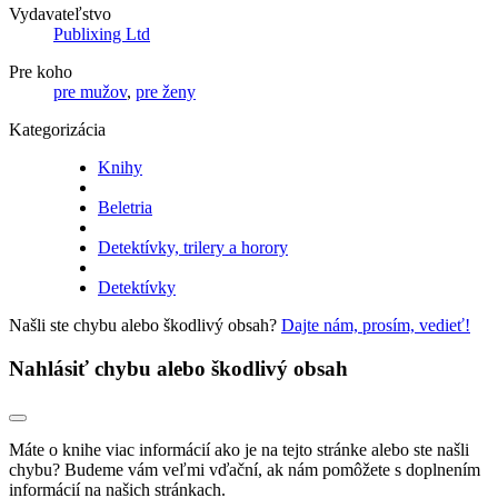
Vydavateľstvo
Publixing Ltd
Pre koho
pre mužov
,
pre ženy
Kategorizácia
Knihy
Beletria
Detektívky, trilery a horory
Detektívky
Našli ste chybu alebo škodlivý obsah?
Dajte nám, prosím, vedieť!
Nahlásiť chybu alebo škodlivý obsah
Máte o knihe viac informácií ako je na tejto stránke alebo ste našli
chybu? Budeme vám veľmi vďační, ak nám pomôžete s doplnením
informácií na našich stránkach.