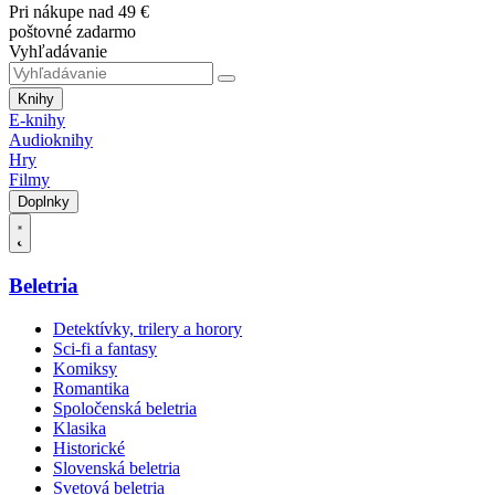
Pri nákupe nad 49 €
poštovné zadarmo
Vyhľadávanie
Knihy
E-knihy
Audioknihy
Hry
Filmy
Doplnky
Beletria
Detektívky, trilery a horory
Sci-fi a fantasy
Komiksy
Romantika
Spoločenská beletria
Klasika
Historické
Slovenská beletria
Svetová beletria