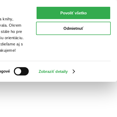
Povoliť všetko
a knihy,
ovala. Okrem
Odmietnuť
stále ho pre
u orientáciu.
dieľame aj s
Ďakujeme!
ngové
Zobraziť detaily