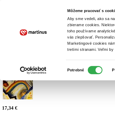
Doručenie
Kníhkupectvá
Knihovrátok
Poukážky
Knižný blog
Kontakt
Môžeme pracovať s cooki
Aby sme vedeli, ako sa na 
zbierame cookies. Niektor
E-knihy
Audioknihy
Hry
Filmy
Knihy
Doplnky
toho používame analytické
vás zlepšovať. Personaliz
Vyhľadávanie
Marketingové cookies nám 
tretími stranami. Veľmi b
Prihlásiť
Výber
Potrebné
P
súhlasu
17,34 €