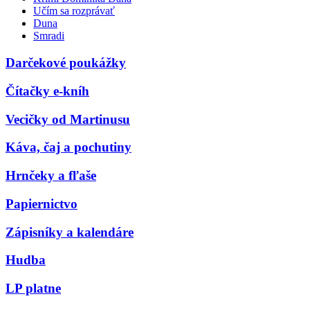
Učím sa rozprávať
Duna
Smradi
Darčekové poukážky
Čítačky e-kníh
Vecičky od Martinusu
Káva, čaj a pochutiny
Hrnčeky a fľaše
Papiernictvo
Zápisníky a kalendáre
Hudba
LP platne