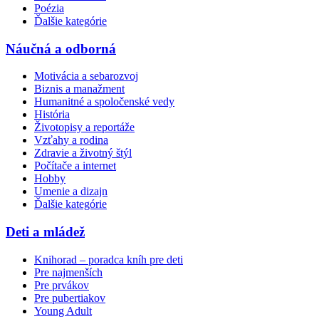
Poézia
Ďalšie kategórie
Náučná a odborná
Motivácia a sebarozvoj
Biznis a manažment
Humanitné a spoločenské vedy
História
Životopisy a reportáže
Vzťahy a rodina
Zdravie a životný štýl
Počítače a internet
Hobby
Umenie a dizajn
Ďalšie kategórie
Deti a mládež
Knihorad – poradca kníh pre deti
Pre najmenších
Pre prvákov
Pre pubertiakov
Young Adult