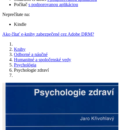
Počítač
s podporovanou aplikáciou
Neprečítate na:
Kindle
Ako čítať e-knihy zabezpečené cez Adobe DRM?
Knihy
Odborné a náučné
Humanitné a spoločenské vedy
Psychológia
Psychologie zdraví