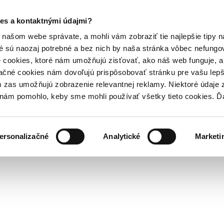
es a kontaktnými údajmi?
našom webe správate, a mohli vám zobraziť tie najlepšie tipy n
é sú naozaj potrebné a bez nich by naša stránka vôbec nefung
 cookies, ktoré nám umožňujú zisťovať, ako náš web funguje, a 
ačné cookies nám dovoľujú prispôsobovať stránku pre vašu lepši
zas umožňujú zobrazenie relevantnej reklamy. Niektoré údaje z
y nám pomohlo, keby sme mohli používať všetky tieto cookies. 
ersonalizačné
Analytické
Marketi