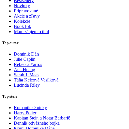
Bestsellery
Novinky
Pripravované
Akcie a zľavy
Kolekcie
BookTok
Mám záujem o titul
Top autori
Dominik Dán
Julie Caplin
Rebecca Yarros
Ana Huang
Sarah J. Maas
Táňa Keleová Vasilková
Lucinda Riley
Top série
Romantické úteky
Harry Potter
Kapitán Stein a Notár Barbarič
Denník odvážneho bojka
Krimi Dominika Dána