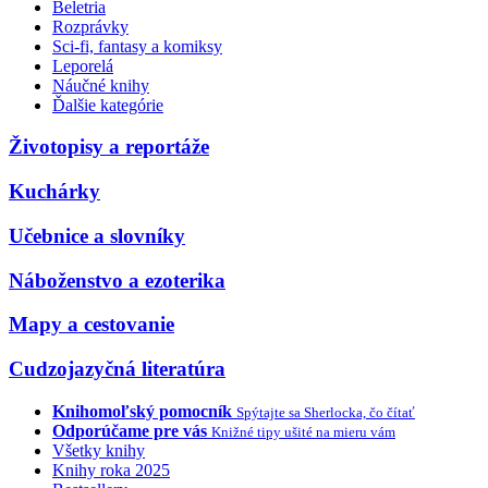
Beletria
Rozprávky
Sci-fi, fantasy a komiksy
Leporelá
Náučné knihy
Ďalšie kategórie
Životopisy a reportáže
Kuchárky
Učebnice a slovníky
Náboženstvo a ezoterika
Mapy a cestovanie
Cudzojazyčná literatúra
Knihomoľský pomocník
Spýtajte sa Sherlocka, čo čítať
Odporúčame pre vás
Knižné tipy ušité na mieru vám
Všetky knihy
Knihy roka 2025