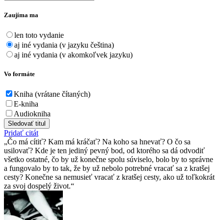
Zaujíma ma
len toto vydanie
aj iné vydania (v jazyku čeština)
aj iné vydania (v akomkoľvek jazyku)
Vo formáte
Kniha (vrátane čítaných)
E-kniha
Audiokniha
Sledovať titul
Pridať citát
Čo má cítiť? Kam má kráčať? Na koho sa hnevať? O čo sa
usilovať? Kde je ten jediný pevný bod, od ktorého sa dá odvodiť
všetko ostatné, čo by už konečne spolu súviselo, bolo by to správne
a fungovalo by to tak, že by už nebolo potrebné vracať sa z kratšej
cesty? Konečne sa nemusieť vracať z kratšej cesty, ako už toľkokrát
za svoj dospelý život.