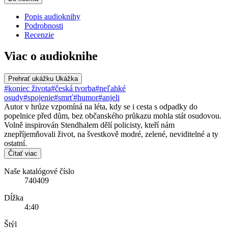
Popis audioknihy
Podrobnosti
Recenzie
Viac o audioknihe
Prehrať ukážku
Ukážka
#koniec života
#česká tvorba
#neľahké
osudy
#spojenie
#smrť
#humor
#anjeli
Autor v hrůze vzpomíná na léta, kdy se i cesta s odpadky do
popelnice před dům, bez občanského průkazu mohla stát osudovou.
Volně inspirován Stendhalem dělí policisty, kteří nám
znepříjemňovali život, na švestkově modré, zelené, neviditelné a ty
ostatní.
Čítať viac
Naše katalógové číslo
740409
Dĺžka
4:40
Štýl