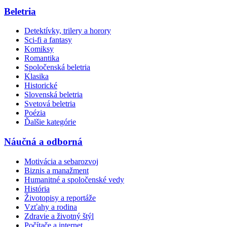
Beletria
Detektívky, trilery a horory
Sci-fi a fantasy
Komiksy
Romantika
Spoločenská beletria
Klasika
Historické
Slovenská beletria
Svetová beletria
Poézia
Ďalšie kategórie
Náučná a odborná
Motivácia a sebarozvoj
Biznis a manažment
Humanitné a spoločenské vedy
História
Životopisy a reportáže
Vzťahy a rodina
Zdravie a životný štýl
Počítače a internet