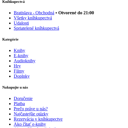
Kníhkupectvá
Bratislava - Obchodná
• Otvorené do 21:00
Všetky kníhkupectvá
Udalosti
Spriatelené kníhkupectvá
Kategórie
Knihy
E-knihy
Audioknihy
Hry
Filmy
Doplnky
Nakupujte u nás
Doručenie
Platba
Prečo práve u nás?
Najčastejšie otázky
Rezervácia v kníhkupectve
Ako čítať e-knihy