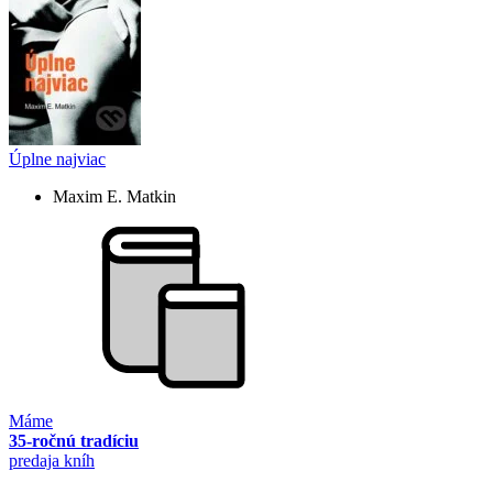
Úplne najviac
Maxim E. Matkin
Máme
35-ročnú tradíciu
predaja kníh