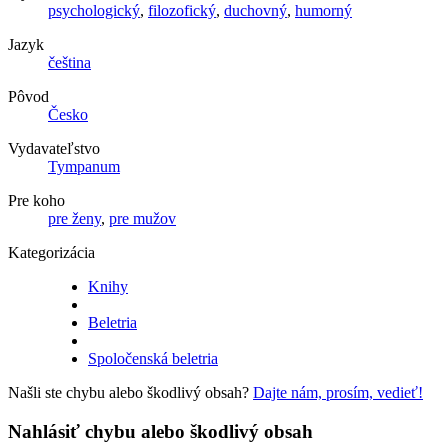
psychologický
,
filozofický
,
duchovný
,
humorný
Jazyk
čeština
Pôvod
Česko
Vydavateľstvo
Tympanum
Pre koho
pre ženy
,
pre mužov
Kategorizácia
Knihy
Beletria
Spoločenská beletria
Našli ste chybu alebo škodlivý obsah?
Dajte nám, prosím, vedieť!
Nahlásiť chybu alebo škodlivý obsah