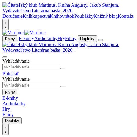
Doručenie
Kníhkupectvá
Knihovrátok
Poukážky
Knižný blog
Kontakt
E-knihy
Audioknihy
Hry
Filmy
Knihy
Doplnky
Vyhľadávanie
Prihlásiť
Vyhľadávanie
Knihy
E-knihy
Audioknihy
Hry
Filmy
Doplnky