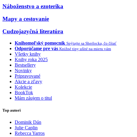
Náboženstvo a ezoterika
Mapy a cestovanie
Cudzojazyčná literatúra
Knihomoľský pomocník
Spýtajte sa Sherlocka, čo čítať
Odporúčame pre vás
Knižné tipy ušité na mieru vám
Všetky knihy
Knihy roka 2025
Bestsellery
Novinky
Pripravované
Akcie a zľavy
Kolekcie
BookTok
Mám záujem o titul
Top autori
Dominik Dán
Julie Caplin
Rebecca Yarros