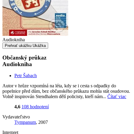
Audiokniha
Prehrať ukážku
Ukážka
Občanský průkaz
Audiokniha
Petr Šabach
Autor v hrůze vzpomíná na léta, kdy se i cesta s odpadky do
popelnice před dům, bez občanského průkazu mohla stát osudovou.
Volně inspirován Stendhalem dělí policisty, kteří nám...
Čítať viac
4,6
108 hodnotení
Vydavateľstvo
Tympanum
, 2007
Interpret