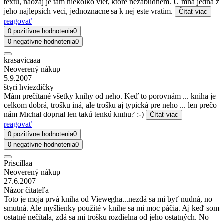
textu, naozaj je tam niekolko viet, ktore nezabudnem. U mna jedna z
jeho najlepsich veci, jednoznacne sa k nej este vratim.
Čítať viac
reagovať
0 pozitívne hodnotenia
0
0 negatívne hodnotenia
0
krasavicaaa
Neoverený nákup
5.9.2007
štyri hviezdičky
Mám prečítané všetky knihy od neho. Keď to porovnám ... kniha je
celkom dobrá, trošku iná, ale trošku aj typická pre neho ... len prečo
nám Michal doprial len takú tenkú knihu? :-)
Čítať viac
reagovať
0 pozitívne hodnotenia
0
0 negatívne hodnotenia
0
Priscillaa
Neoverený nákup
27.6.2007
Názor čitateľa
Toto je moja prvá kniha od Viewegha...nezdá sa mi byť nudná, no
smutná. Ale myšlienky použité v knihe sa mi moc páčia. Aj keď som
ostatné nečítala, zdá sa mi trošku rozdielna od jeho ostatných. No