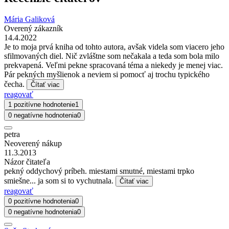
Mária Galiková
Overený zákazník
14.4.2022
Je to moja prvá kniha od tohto autora, avšak videla som viacero jeho
sfilmovaných diel. Nič zvláštne som nečakala a teda som bola milo
prekvapená. Veľmi pekne spracovaná téma a niekedy je menej viac.
Pár pekných myšlienok a neviem si pomocť aj trochu typického
čecha.
Čítať viac
reagovať
1 pozitívne hodnotenie
1
0 negatívne hodnotenia
0
petra
Neoverený nákup
11.3.2013
Názor čitateľa
pekný oddychový príbeh. miestami smutné, miestami trpko
smiešne... ja som si to vychutnala.
Čítať viac
reagovať
0 pozitívne hodnotenia
0
0 negatívne hodnotenia
0