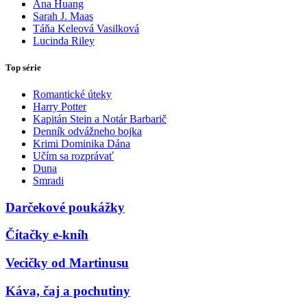
Ana Huang
Sarah J. Maas
Táňa Keleová Vasilková
Lucinda Riley
Top série
Romantické úteky
Harry Potter
Kapitán Stein a Notár Barbarič
Denník odvážneho bojka
Krimi Dominika Dána
Učím sa rozprávať
Duna
Smradi
Darčekové poukážky
Čítačky e-kníh
Vecičky od Martinusu
Káva, čaj a pochutiny