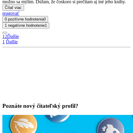
možno sa mýlim. Dúfam, že čoskoro si prečítam aj iné jeho knihy.
Čítať viac
reagovať
0 pozitívne hodnotenia
0
1 negatívne hodnotenie
1
1
2
Ďalšie
1
Ďalšie
Poznáte nový čitateľský profil?