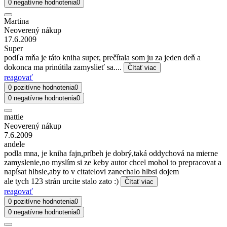
0 negatívne hodnotenia
0
Martina
Neoverený nákup
17.6.2009
Super
podľa mňa je táto kniha super, prečítala som ju za jeden deň a
dokonca ma prinútila zamyslieť sa....
Čítať viac
reagovať
0 pozitívne hodnotenia
0
0 negatívne hodnotenia
0
mattie
Neoverený nákup
7.6.2009
andele
podla mna, je kniha fajn,príbeh je dobrý,taká oddychová na mierne
zamyslenie,no myslím si ze keby autor chcel mohol to prepracovat a
napísat hlbsie,aby to v citatelovi zanechalo hlbsi dojem
ale tych 123 strán urcite stalo zato :)
Čítať viac
reagovať
0 pozitívne hodnotenia
0
0 negatívne hodnotenia
0