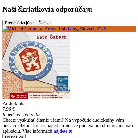
Naši škriatkovia odporúčajú
Predchádzajúce
Ďalšie
Audiokniha
7,96 €
Ihneď na stiahnutie
Chcete vyskúšať čítanie ušami? Na vypočutie audioknihy vám
postačí telefón. Pre čo najjednoduchšie počúvanie odporúčame našu
aplikáciu. Viac informácii
nájdete tu
.
Do košíka