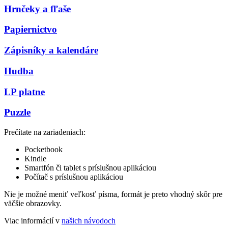
Hrnčeky a fľaše
Papiernictvo
Zápisníky a kalendáre
Hudba
LP platne
Puzzle
Prečítate na zariadeniach:
Pocketbook
Kindle
Smartfón či tablet s príslušnou aplikáciou
Počítač s príslušnou aplikáciou
Nie je možné meniť veľkosť písma, formát je preto vhodný skôr pre
väčšie obrazovky.
Viac informácií v
našich návodoch