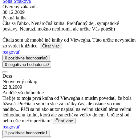
Soňa Straková
Overený zákazník
30.12.2009
Pekná kniha.
Číta sa ľahko. Nenáročná kniha. Prehľadný dej, sympatické
postavy. Neurazí, možno neohromí, ale určite Vás poteší:)
Čítala som už mnohé iné knihy od Viewegha. Túto určite nevyradím
zo svojej knižnice.
Čítať viac
reagovať
0 pozitívne hodnotenia
0
0 negatívne hodnotenia
0
Dess
Neoverený nákup
22.8.2009
Andělé všedního dne
Tiež je to moja prvá kniha od Viewegha a musím povedať, že bola
úžasná. Prečítala som ju síce za krátky čas, ale ostane vo mne
nadlho... Páči sa mi ako autor napísal na veľmi zložitú tému veľmi
jednoduchú knihu, ktorá ale zanecháva veľký dojem. Určite si od
neho ešte niečo prečítam!
Čítať viac
reagovať
1 pozitívne hodnotenie
1