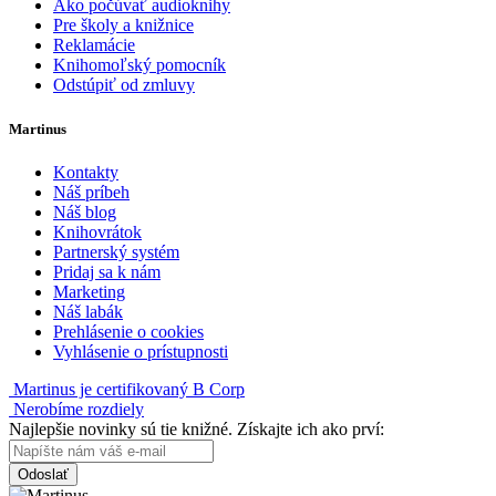
Ako počúvať audioknihy
Pre školy a knižnice
Reklamácie
Knihomoľský pomocník
Odstúpiť od zmluvy
Martinus
Kontakty
Náš príbeh
Náš blog
Knihovrátok
Partnerský systém
Pridaj sa k nám
Marketing
Náš labák
Prehlásenie o cookies
Vyhlásenie o prístupnosti
Martinus je certifikovaný B Corp
Nerobíme rozdiely
Najlepšie novinky sú tie knižné. Získajte ich ako prví:
Odoslať