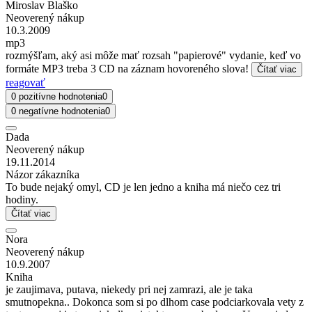
Miroslav Blaško
Neoverený nákup
10.3.2009
mp3
rozmýšľam, aký asi môže mať rozsah "papierové" vydanie, keď vo
formáte MP3 treba 3 CD na záznam hovoreného slova!
Čítať viac
reagovať
0 pozitívne hodnotenia
0
0 negatívne hodnotenia
0
Dada
Neoverený nákup
19.11.2014
Názor zákazníka
To bude nejaký omyl, CD je len jedno a kniha má niečo cez tri
hodiny.
Čítať viac
Nora
Neoverený nákup
10.9.2007
Kniha
je zaujimava, putava, niekedy pri nej zamrazi, ale je taka
smutnopekna.. Dokonca som si po dlhom case podciarkovala vety z