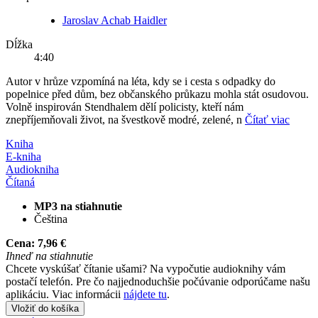
Jaroslav Achab Haidler
Dĺžka
4:40
Autor v hrůze vzpomíná na léta, kdy se i cesta s odpadky do
popelnice před dům, bez občanského průkazu mohla stát osudovou.
Volně inspirován Stendhalem dělí policisty, kteří nám
znepříjemňovali život, na švestkově modré, zelené, n
Čítať viac
Kniha
E-kniha
Audiokniha
Čítaná
MP3 na stiahnutie
Čeština
Cena:
7,96 €
Ihneď na stiahnutie
Chcete vyskúšať čítanie ušami? Na vypočutie audioknihy vám
postačí telefón. Pre čo najjednoduchšie počúvanie odporúčame našu
aplikáciu. Viac informácii
nájdete tu
.
Vložiť do košíka