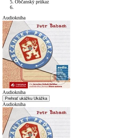
Občanský průkaz
Audiokniha
Audiokniha
Prehrať ukážku
Ukážka
Audiokniha