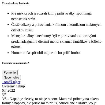
Čitatelia ďalej hodnotia
Pre niektorých je rozsah knihy príliš krátky, spomínajú
nedostatok strán.
Časté odkazy a prirovnania k filmom a komiksom niektorých
čitateľov rušili.
Menej brutálny a nechutný štýl v porovnaní s autorovými
predchádzajúcimi dielami mohol sklamať fanúšikov väčšieho
násilia.
Humor občas pôsobil trápne alebo príliš hrubo.
Pomohlo vám zhrnutie?
Pomohlo
Nepomohlo
Tomáš Jáger
Overený nákup
6.7.2022
3/5
3/5 - Napad je skvely, to nie je o com. Mam rad pribehy na taketo
formy a napady, ale prislo mi to prilis jednoduche a kratke, co je