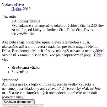
Vydavateľstvo
Hydra
, 2019
184 strán
3-4 hodiny čítania
Vychádzame z priemerného údaju o rýchlosti čítania 230 slov
za minútu, od knihy ku knihe a čitateľa ku čitateľovi sa to
však môže líšiť.
Aké puto spája prastarého upíra, dievča s temnotou v duši,
ukecaného atléta a introverta s nadaním pre bielu mágiu? Hektor,
Dália, Bartolomej a Munch sú slovenskí vyšetrovatelia neobvyklých
okolností. Zasahujú všade tam, kde pre nadprirodzené javy...
Čítať
viac
Brožovaná väzba
Slovenčina
Vypredané
Ach, mrzí nás to, z tejto knihy sa už predali všetky výtlačky a
nemáme ju na sklade my ani vydavateľ :( Teoreticky však môžete
mať šťastie v niektorých iných obchodoch, ktoré ešte nepredali
posledné kusy.
Sledovať dostupnosť
Rezervovať v kníhkupectve