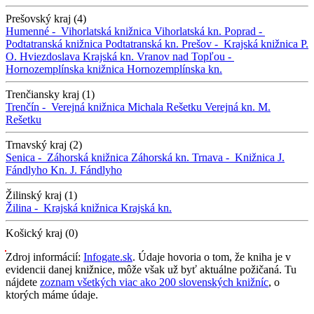
Prešovský kraj (4)
Humenné -
Vihorlatská knižnica
Vihorlatská kn.
Poprad -
Podtatranská knižnica
Podtatranská kn.
Prešov -
Krajská knižnica P.
O. Hviezdoslava
Krajská kn.
Vranov nad Topľou -
Hornozemplínska knižnica
Hornozemplínska kn.
Trenčiansky kraj (1)
Trenčín -
Verejná knižnica Michala Rešetku
Verejná kn. M.
Rešetku
Trnavský kraj (2)
Senica -
Záhorská knižnica
Záhorská kn.
Trnava -
Knižnica J.
Fándlyho
Kn. J. Fándlyho
Žilinský kraj (1)
Žilina -
Krajská knižnica
Krajská kn.
Košický kraj (0)
Zdroj informácií:
Infogate.sk
. Údaje hovoria o tom, že kniha je v
evidencii danej knižnice, môže však už byť aktuálne požičaná. Tu
nájdete
zoznam všetkých viac ako 200 slovenských knižníc
, o
ktorých máme údaje.