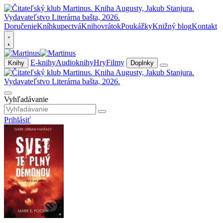
Doručenie
Kníhkupectvá
Knihovrátok
Poukážky
Knižný blog
Kontakt
E-knihy
Audioknihy
Hry
Filmy
Knihy
Doplnky
Vyhľadávanie
Prihlásiť