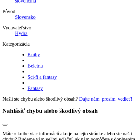
slovenčina
Pôvod
Slovensko
Vydavateľstvo
Hydra
Kategorizácia
Knihy
Beletria
Sci-fi a fantasy
Fantasy
Našli ste chybu alebo škodlivý obsah?
Dajte nám, prosím, vedieť!
Nahlásiť chybu alebo škodlivý obsah
Máte o knihe viac informácií ako je na tejto stránke alebo ste našli
chybu? Budeme vám veľmi vďační, ak nám pomôžete s doplnením