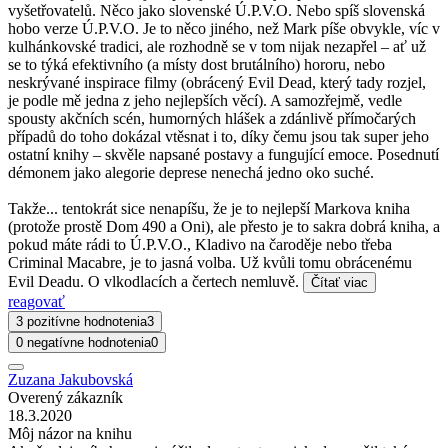
vyšetřovatelů. Něco jako slovenské Ú.P.V.O. Nebo spíš slovenská
hobo verze Ú.P.V.O. Je to něco jiného, než Mark píše obvykle, víc v
kulhánkovské tradici, ale rozhodně se v tom nijak nezapřel – ať už
se to týká efektivního (a místy dost brutálního) hororu, nebo
neskrývané inspirace filmy (obrácený Evil Dead, který tady rozjel,
je podle mě jedna z jeho nejlepších věcí). A samozřejmě, vedle
spousty akčních scén, humorných hlášek a zdánlivě přímočarých
případů do toho dokázal vtěsnat i to, díky čemu jsou tak super jeho
ostatní knihy – skvěle napsané postavy a fungující emoce. Posednutí
démonem jako alegorie deprese nenechá jedno oko suché.
Takže... tentokrát sice nenapíšu, že je to nejlepší Markova kniha
(protože prostě Dom 490 a Oni), ale přesto je to sakra dobrá kniha, a
pokud máte rádi to Ú.P.V.O., Kladivo na čaroděje nebo třeba
Criminal Macabre, je to jasná volba. Už kvůli tomu obrácenému
Evil Deadu. O vlkodlacích a čertech nemluvě.
Čítať viac
reagovať
3 pozitívne hodnotenia
3
0 negatívne hodnotenia
0
Zuzana Jakubovská
Overený zákazník
18.3.2020
Môj názor na knihu