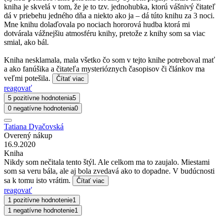
kniha je skvelá v tom, že je to tzv. jednohubka, ktorú vášnivý čitateľ
dá v priebehu jedného dňa a niekto ako ja – dá túto knihu za 3 noci.
Mne knihu dolaďovala po nociach hororová hudba ktorá mi
dotvárala vážnejšiu atmosféru knihy, pretože z knihy som sa viac
smial, ako bál.
Kniha nesklamala, mala všetko čo som v tejto knihe potreboval mať
a ako fanúšika a čitateľa mysterióznych časopisov či článkov ma
veľmi potešila.
Čítať viac
reagovať
5 pozitívne hodnotenia
5
0 negatívne hodnotenia
0
Tatiana Dyačovská
Overený nákup
16.9.2020
Kniha
Nikdy som nečitala tento štýl. Ale celkom ma to zaujalo. Miestami
som sa veru bála, ale aj bola zvedavá ako to dopadne. V budúcnosti
sa k tomu isto vrátim.
Čítať viac
reagovať
1 pozitívne hodnotenie
1
1 negatívne hodnotenie
1