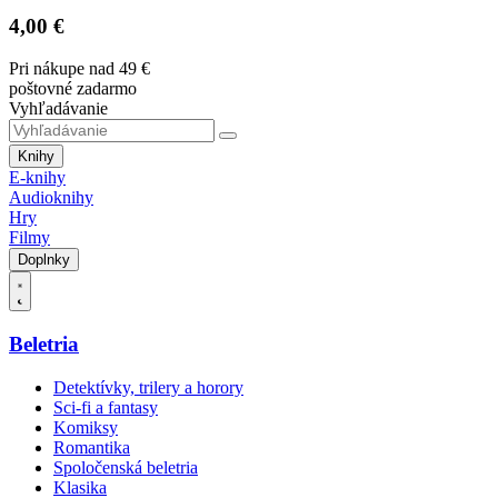
4,00 €
Pri nákupe nad 49 €
poštovné zadarmo
Vyhľadávanie
Knihy
E-knihy
Audioknihy
Hry
Filmy
Doplnky
Beletria
Detektívky, trilery a horory
Sci-fi a fantasy
Komiksy
Romantika
Spoločenská beletria
Klasika