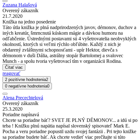
Zuzana Halašová
Overený zákazník
21.7.2020
Knižka na jedno posedenie
Táto útla knižka je plná nadprirodzených javov, démonov, duchov a
iných kreatúr, šmrncnutá kúskom mágie a dávkou humoru na
odľahčenie. Ústrednými postavami sú 4 vyšetrovatelia neobvyklých
okolností, ktorých si veľmi rýchlo obľúbite. Každý z nich je
obdarený zvláštnymi schopnosťami - upír Hektor, dievča s
démonom v duši Dália, astrálny stopár Bartolomej a svalovec
Munch - a spolu tvoria vyšetrovací tím v organizácii Rodina.
Čítať viac
reagovať
2 pozitívne hodnotenia
2
0 negatívne hodnotenia
0
Alena Precechtelová
Overený zákazník
25.3.2020
Poriadne napínavá
Chcete sa poriadne báť? SVET JE PLNÝ DÉMONOV... a idú si po
teba ! Knižku plnú napätia napísal slovenský spisovateľ Mark E.
Pocha a veru poriadne popustil uzdu svojej fantázii . Pri tejto knižke
sa poriadne budete báť. Ak chcete vedieť viac prečítajte si túto