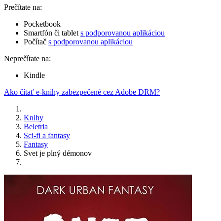
Prečítate na:
Pocketbook
Smartfón či tablet
s podporovanou aplikáciou
Počítač
s podporovanou aplikáciou
Neprečítate na:
Kindle
Ako čítať e-knihy zabezpečené cez Adobe DRM?
Knihy
Beletria
Sci-fi a fantasy
Fantasy
Svet je plný démonov