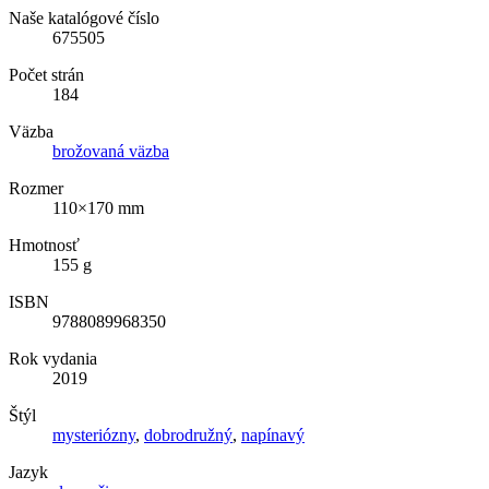
Naše katalógové číslo
675505
Počet strán
184
Väzba
brožovaná väzba
Rozmer
110×170 mm
Hmotnosť
155 g
ISBN
9788089968350
Rok vydania
2019
Štýl
mysteriózny
,
dobrodružný
,
napínavý
Jazyk