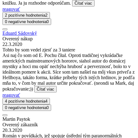
knižku. Ja ju rozhodne odporúčam.
Čítať viac
reagovať
2 pozitívne hodnotenia
2
0 negatívne hodnotenia
0
Eduard Sádovský
Overený nákup
22.3.2020
Tohto by som vedel zjesť za 3 taniere
Asi naj čo som od E. Pochu čítal. Oproti tradičnej vykrádačke
amerických mainstreamových hororov, siahol autor do domácej
mystiky a hoci mu opäť nechýba hrubosť a perverznosť, bolo to v
ideálnom pomere k akcii. Síce som tam našiel na môj vkus priveľa z
Hellboya, takáto forma, krátke príbehy tých istých hrdinov, je podľa
mňa to, v čom by mal autor určite pokračovať. (neondi sa Mark, daj
pokračovanie;))
Čítať viac
reagovať
4 pozitívne hodnotenia
4
0 negatívne hodnotenia
0
Martin Paytok
Overený zákazník
20.3.2020
Román v povídkách, jež spojuje ústřední tým paranormálních