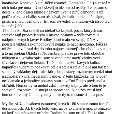
kanibalov, Kontakt, Na dušičky zomrieš, Dom490 a Oni) a každá z
nich bola pre mňa akýmsi skvelým úletom od reality. Teraz som sa
dostal k jeho ďalšej knihe s názvom Svet je plný démonov a už
podľa názvu a obálky som očakával, že kniha bude plná mágie,
príšer a aj tých démonov (len som nevedel, či vnútorných alebo tých
skutočných).
Táto útla knižka sa delí na niekoľko kapitol, počas ktorých nás
sprevádzajú predovšetkým 4 hlavné postavy – vyšetrovatelia
nadprirodzených javov Rodiny, ktorí majú vo svojej DNA v
podstate taktiež zakomponované nejaké to nadprirodzeno. Páči sa
mi že autor zahrnul dej do toho najpochmúrnejšieho obdobia v roku
a to na prelom Októbra / Novembra, pretože práve toto obdobie
milujem a aj vďaka opisu som si vedel predstaviť všetky veci
súvisiace s dejovou linkou. To čo mám na Markových knihách
najradšej (budem to opakovať stále a stále a stále) nie je ani tak ten
samotný základný dej – ale skôr jeho postavy, rozhovory medzi nimi
a atmosféra ktorá medzi nimi panuje. V tejto knižôčke ma to opäť
nesklamalo a jednotlivé postavy som si veľmi ľahko predstavil a
obľúbil. Humor by sa mohol zdať niekedy trápny, ale o tom to je –
správajú, rozprávajú a smejú sa spontánne. Nie vždy musí byť
humor korektný či inteligentný, niekedy to musíme dať na prasáka.
Myslím si, že obsahovo (stranovo) je tých 180 strán v tomto formáte
dostatočných. Ak by ich bolo viac, už by to čitateľa možno omrzelo
(aj keď pokračovanie príbehu Rodiny by som prijal). Takže táto