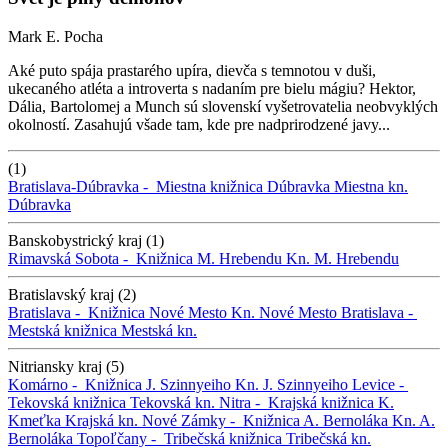
Mark E. Pocha
Aké puto spája prastarého upíra, dievča s temnotou v duši,
ukecaného atléta a introverta s nadaním pre bielu mágiu? Hektor,
Dália, Bartolomej a Munch sú slovenskí vyšetrovatelia neobvyklých
okolností. Zasahujú všade tam, kde pre nadprirodzené javy...
(1)
Bratislava-Dúbravka -
Miestna knižnica Dúbravka
Miestna kn.
Dúbravka
Banskobystrický kraj (1)
Rimavská Sobota -
Knižnica M. Hrebendu
Kn. M. Hrebendu
Bratislavský kraj (2)
Bratislava -
Knižnica Nové Mesto
Kn. Nové Mesto
Bratislava -
Mestská knižnica
Mestská kn.
Nitriansky kraj (5)
Komárno -
Knižnica J. Szinnyeiho
Kn. J. Szinnyeiho
Levice -
Tekovská knižnica
Tekovská kn.
Nitra -
Krajská knižnica K.
Kmeťka
Krajská kn.
Nové Zámky -
Knižnica A. Bernoláka
Kn. A.
Bernoláka
Topoľčany -
Tribečská knižnica
Tribečská kn.