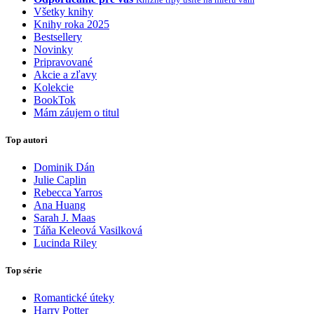
Všetky knihy
Knihy roka 2025
Bestsellery
Novinky
Pripravované
Akcie a zľavy
Kolekcie
BookTok
Mám záujem o titul
Top autori
Dominik Dán
Julie Caplin
Rebecca Yarros
Ana Huang
Sarah J. Maas
Táňa Keleová Vasilková
Lucinda Riley
Top série
Romantické úteky
Harry Potter