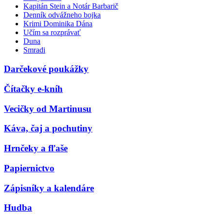
Kapitán Stein a Notár Barbarič
Denník odvážneho bojka
Krimi Dominika Dána
Učím sa rozprávať
Duna
Smradi
Darčekové poukážky
Čítačky e-kníh
Vecičky od Martinusu
Káva, čaj a pochutiny
Hrnčeky a fľaše
Papiernictvo
Zápisníky a kalendáre
Hudba