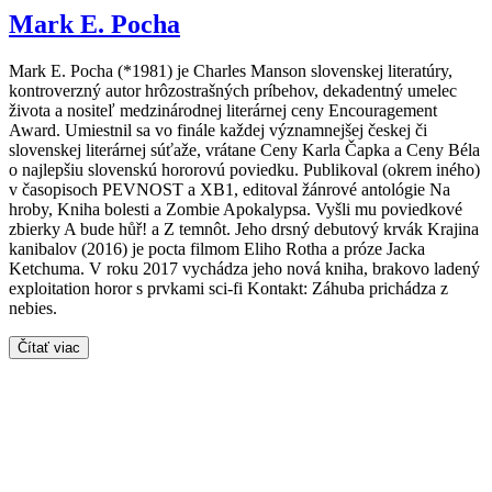
Mark E. Pocha
Mark E. Pocha (*1981) je Charles Manson slovenskej literatúry,
kontroverzný autor hrôzostrašných príbehov, dekadentný umelec
života a nositeľ medzinárodnej literárnej ceny Encouragement
Award. Umiestnil sa vo finále každej významnejšej českej či
slovenskej literárnej súťaže, vrátane Ceny Karla Čapka a Ceny Béla
o najlepšiu slovenskú hororovú poviedku. Publikoval (okrem iného)
v časopisoch PEVNOST a XB1, editoval žánrové antológie Na
hroby, Kniha bolesti a Zombie Apokalypsa. Vyšli mu poviedkové
zbierky A bude hůř! a Z temnôt. Jeho drsný debutový krvák Krajina
kanibalov (2016) je pocta filmom Eliho Rotha a próze Jacka
Ketchuma. V roku 2017 vychádza jeho nová kniha, brakovo ladený
exploitation horor s prvkami sci-fi Kontakt: Záhuba prichádza z
nebies.
Čítať viac