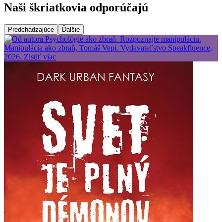
Naši škriatkovia odporúčajú
Predchádzajúce
Ďalšie