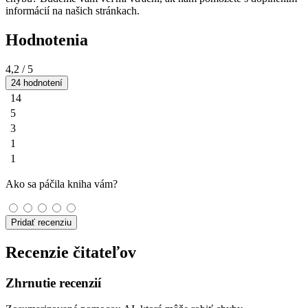
informácií na našich stránkach.
Hodnotenia
4,2
/ 5
24 hodnotení
14
5
3
1
1
Ako sa páčila kniha vám?
Pridať recenziu
Recenzie čitateľov
Zhrnutie recenzií