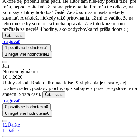
Akože dej príbehu sami páčil, ale autor tam niekedy použil také, pre
mňa, nepochopiteľné až trápne prirovnania. Pre mňa tie odkazy na
komiksy a filmy boli dosť časté. Že až som sa musela niekedy
zasmiať. A taktiež, niekedy také prirovnania, až mi to vadilo, že na
jeho mieste by som to asi trocha opravila. Ale túto knižku som
prečítala za necelé 4 hodiny, ako oddychovka mi prišla dobrá :-)
Čítať viac
reagovať
1 pozitívne hodnotenie
1
1 negatívne hodnotenie
1
Jan
Neoverený nákup
10.1.2020
Uplny odpad. Brak a klise nad klise. Styl pisania je strasny, dej
totalne ziaden, postavy ploche, opis subojov a priser je vyslovene na
smiech. Strata casu.
Čítať viac
reagovať
0 pozitívne hodnotenia
0
6 negatívne hodnotenia
6
1
2
Ďalšie
1
Ďalšie