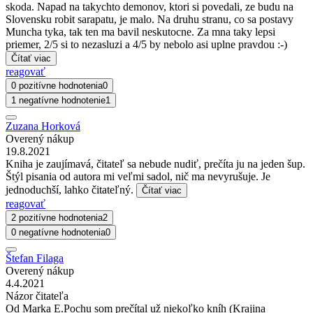
skoda. Napad na takychto demonov, ktori si povedali, ze budu na
Slovensku robit sarapatu, je malo. Na druhu stranu, co sa postavy
Muncha tyka, tak ten ma bavil neskutocne. Za mna taky lepsi
priemer, 2/5 si to nezasluzi a 4/5 by nebolo asi uplne pravdou :-)
Čítať viac
reagovať
0 pozitívne hodnotenia
0
1 negatívne hodnotenie
1
Zuzana Horková
Overený nákup
19.8.2021
Kniha je zaujímavá, čitateľ sa nebude nudiť, prečíta ju na jeden šup.
Štýl pisania od autora mi veľmi sadol, nič ma nevyrušuje. Je
jednoduchší, lahko čitateľný.
Čítať viac
reagovať
2 pozitívne hodnotenia
2
0 negatívne hodnotenia
0
Štefan Filaga
Overený nákup
4.4.2021
Názor čitateľa
Od Marka E.Pochu som prečítal už niekoľko kníh (Krajina