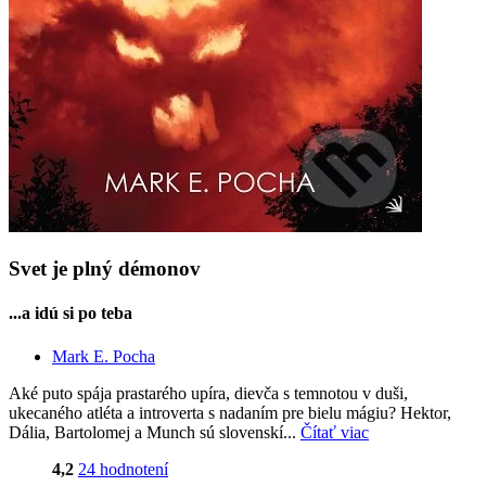
Svet je plný démonov
...a idú si po teba
Mark E. Pocha
Aké puto spája prastarého upíra, dievča s temnotou v duši,
ukecaného atléta a introverta s nadaním pre bielu mágiu? Hektor,
Dália, Bartolomej a Munch sú slovenskí...
Čítať viac
4,2
24 hodnotení