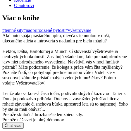
Recenzie
O autorovi
Viac o knihe
#temné sily
#nadprirodzené bytosti
#vyšetrovanie
Aké puto spája prastarého upíra, dievča s temnotou v duši,
ukecaného atléta a introverta s nadaním pre bielu mágiu?
Hektor, Dália, Bartolomej a Munch sú slovenskí vyšetrovatelia
neobvyklých okolností. Zasahujú všade tam, kde pre nadprirodzené
javy niet prirodzeného vysvetlenia. Navštívil vás v noci hmlistý
prízrak? Máte podozrenie, že kolega z práce vám číta myšlienky?
Poznáte ľudí, čo pohybujú predmetmi silou vôle? Videli ste v
susedovej záhrade pristáť malých zelených mužíčkov? Potom
volajte Vyšetrovateľov!
Lenže ako sa kolesá času točia, podivuhodných úkazov od Tatier k
Dunaju podozrivo pribúda. Duchovia zavraždených šľachticov,
rohaté zjavenie či snehová búrka uprostred leta sú to najmenej, čoho
by ste sa mali obávať...
Pretože skutočná hrozba ešte len zbiera sily.
Pretože náš svet je plný démonov.
Čítať viac