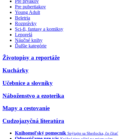
Pre prvákov
Pre pubertiakov
Young Adult
Beletria
Rozprávky
Sci-fi, fantasy a komiksy
Leporelá
Náučné knihy
Ďalšie kategórie
Životopisy a reportáže
Kuchárky
Učebnice a slovníky
Náboženstvo a ezoterika
Mapy a cestovanie
Cudzojazyčná literatúra
Knihomoľský pomocník
Spýtajte sa Sherlocka, čo čítať
Odporúčame pre vás
Knižné tipy ušité na mieru vám