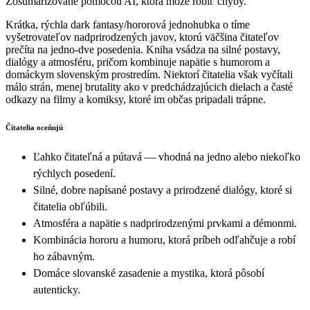
Zosumarizované pomocou AI, ktorá môže robiť chyby.
Krátka, rýchla dark fantasy/hororová jednohubka o tíme
vyšetrovateľov nadprirodzených javov, ktorú väčšina čitateľov
prečíta na jedno-dve posedenia. Kniha vsádza na silné postavy,
dialógy a atmosféru, pričom kombinuje napätie s humorom a
domáckym slovenským prostredím. Niektorí čitatelia však vyčítali
málo strán, menej brutality ako v predchádzajúcich dielach a časté
odkazy na filmy a komiksy, ktoré im občas pripadali trápne.
Čitatelia oceňujú
Ľahko čitateľná a pútavá — vhodná na jedno alebo niekoľko
rýchlych posedení.
Silné, dobre napísané postavy a prirodzené dialógy, ktoré si
čitatelia obľúbili.
Atmosféra a napätie s nadprirodzenými prvkami a démonmi.
Kombinácia hororu a humoru, ktorá príbeh odľahčuje a robí
ho zábavným.
Domáce slovanské zasadenie a mystika, ktorá pôsobí
autenticky.