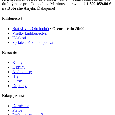
drobným ste pri nákupoch na Martinuse darovali už
1 502 059,00 €
na Dobrého Anjela
. Ďakujeme!
Kníhkupectvá
Bratislava - Obchodná
• Otvorené do 20:00
Všetky kníhkupectvá
Udalosti
Spriatelené kníhkupectvá
Kategórie
Knihy
E-knihy
Audioknihy
Hry
Filmy
Doplnky
Nakupujte u nás
Doručenie
Platba
Prečo práve u nás?