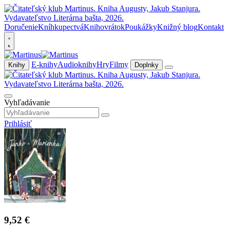
Doručenie
Kníhkupectvá
Knihovrátok
Poukážky
Knižný blog
Kontakt
E-knihy
Audioknihy
Hry
Filmy
Knihy
Doplnky
Vyhľadávanie
Prihlásiť
9,52 €