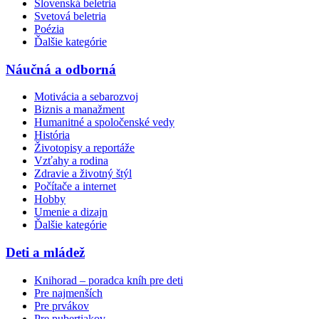
Slovenská beletria
Svetová beletria
Poézia
Ďalšie kategórie
Náučná a odborná
Motivácia a sebarozvoj
Biznis a manažment
Humanitné a spoločenské vedy
História
Životopisy a reportáže
Vzťahy a rodina
Zdravie a životný štýl
Počítače a internet
Hobby
Umenie a dizajn
Ďalšie kategórie
Deti a mládež
Knihorad – poradca kníh pre deti
Pre najmenších
Pre prvákov
Pre pubertiakov