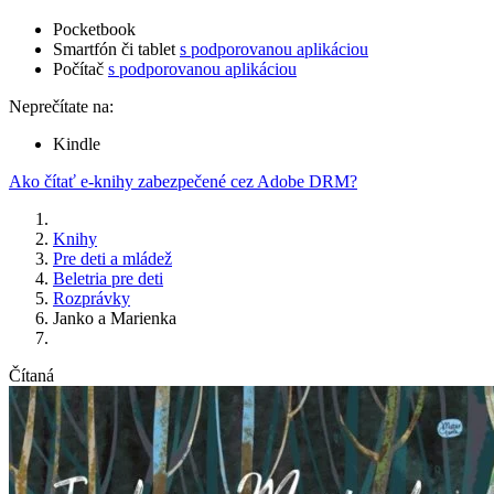
Pocketbook
Smartfón či tablet
s podporovanou aplikáciou
Počítač
s podporovanou aplikáciou
Neprečítate na:
Kindle
Ako čítať e-knihy zabezpečené cez Adobe DRM?
Knihy
Pre deti a mládež
Beletria pre deti
Rozprávky
Janko a Marienka
Čítaná