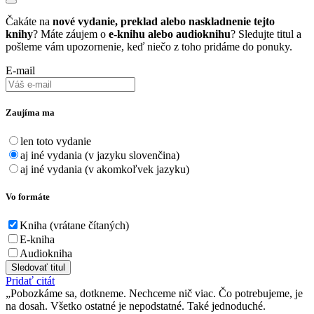
Čakáte na
nové vydanie, preklad alebo naskladnenie tejto
knihy
? Máte záujem o
e-knihu alebo audioknihu
? Sledujte titul a
pošleme vám upozornenie, keď niečo z toho pridáme do ponuky.
E-mail
Zaujíma ma
len toto vydanie
aj iné vydania (v jazyku slovenčina)
aj iné vydania (v akomkoľvek jazyku)
Vo formáte
Kniha (vrátane čítaných)
E-kniha
Audiokniha
Sledovať titul
Pridať citát
Pobozkáme sa, dotkneme. Nechceme nič viac. Čo potrebujeme, je
na dosah. Všetko ostatné je nepodstatné. Také jednoduché.