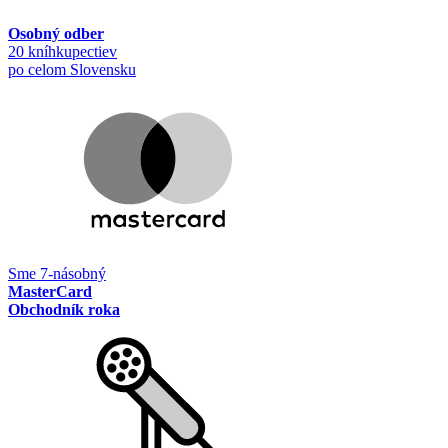
Osobný odber
20 kníhkupectiev
po celom Slovensku
Sme 7-násobný
MasterCard
Obchodník roka