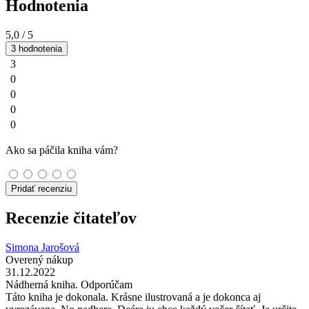
Hodnotenia
5,0
/ 5
3 hodnotenia
3
0
0
0
0
Ako sa páčila kniha vám?
Pridať recenziu
Recenzie čitateľov
Simona Jarošová
Overený nákup
31.12.2022
Nádherná kniha. Odporúčam
Táto kniha je dokonala. Krásne ilustrovaná a je dokonca aj