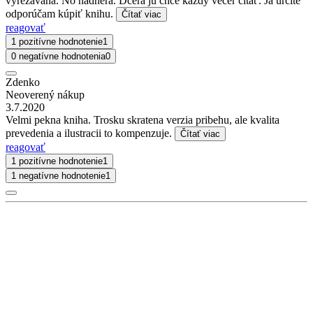
vyrezávana. No nadhera. Dcéra ju chce každý večer čítať. Ja určite
odporúčam kúpiť knihu.
Čítať viac
reagovať
1 pozitívne hodnotenie
1
0 negatívne hodnotenia
0
Zdenko
Neoverený nákup
3.7.2020
Velmi pekna kniha. Trosku skratena verzia pribehu, ale kvalita
prevedenia a ilustracii to kompenzuje.
Čítať viac
reagovať
1 pozitívne hodnotenie
1
1 negatívne hodnotenie
1