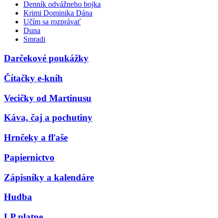
Denník odvážneho bojka
Krimi Dominika Dána
Učím sa rozprávať
Duna
Smradi
Darčekové poukážky
Čítačky e-kníh
Vecičky od Martinusu
Káva, čaj a pochutiny
Hrnčeky a fľaše
Papiernictvo
Zápisníky a kalendáre
Hudba
LP platne