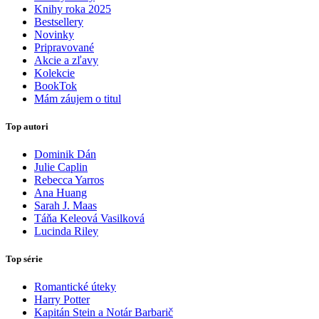
Knihy roka 2025
Bestsellery
Novinky
Pripravované
Akcie a zľavy
Kolekcie
BookTok
Mám záujem o titul
Top autori
Dominik Dán
Julie Caplin
Rebecca Yarros
Ana Huang
Sarah J. Maas
Táňa Keleová Vasilková
Lucinda Riley
Top série
Romantické úteky
Harry Potter
Kapitán Stein a Notár Barbarič