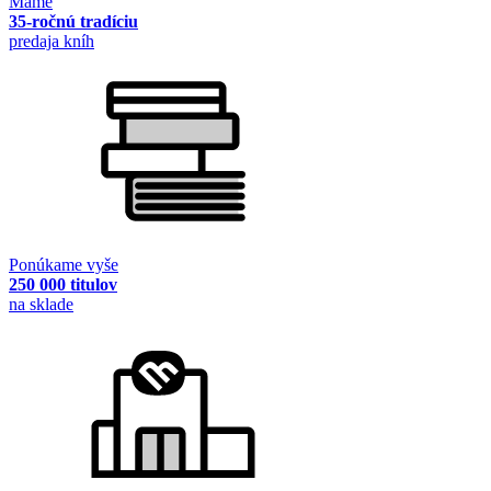
Máme
35-ročnú tradíciu
predaja kníh
Ponúkame vyše
250 000 titulov
na sklade