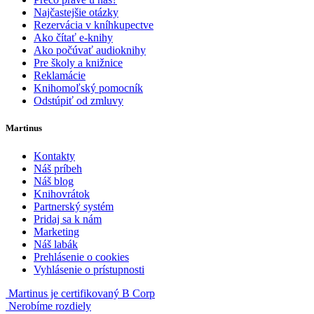
Najčastejšie otázky
Rezervácia v kníhkupectve
Ako čítať e-knihy
Ako počúvať audioknihy
Pre školy a knižnice
Reklamácie
Knihomoľský pomocník
Odstúpiť od zmluvy
Martinus
Kontakty
Náš príbeh
Náš blog
Knihovrátok
Partnerský systém
Pridaj sa k nám
Marketing
Náš labák
Prehlásenie o cookies
Vyhlásenie o prístupnosti
Martinus je certifikovaný B Corp
Nerobíme rozdiely