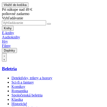
Vložiť do košíka
Pri nákupe nad 49 €
poštovné zadarmo
Vyhľadávanie
Knihy
E-knihy
Audioknihy
Hry
Filmy
Doplnky
Beletria
Detektívky, trilery a horory
Sci-fi a fantasy
Komiksy
Romantika
Spoločenská beletria
Klasika
Historické