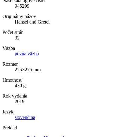
Naše katalógové číslo
945299
Originálny názov
Hansel and Gretel
Počet strán
32
Väzba
pevná väzba
Rozmer
225×275 mm
Hmotnosť
430 g
Rok vydania
2019
Jazyk
slovenčina
Preklad