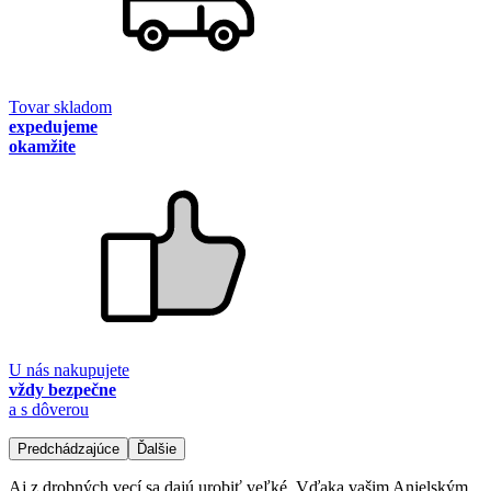
Tovar skladom
expedujeme
okamžite
U nás nakupujete
vždy bezpečne
a s dôverou
Predchádzajúce
Ďalšie
Aj z drobných vecí sa dajú urobiť veľké. Vďaka vašim Anjelským