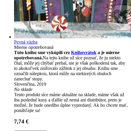
Pevná väzba
Mierne opotrebovaná
Túto knihu sme vykúpili cez
Knihovrátok
a je mierne
opotrebovaná.
Na tejto knihe už síce poznať, že ju niekto
čítal, môže jej chýbať prebal, nie je však poškodená tak, aby
to akokoľvek znižovalo zážitok z jej obsahu. Knihu sme
označili nálepkou, ktorá môže na niektorých obaloch
zanechať stopy.
Slovenčina, 2019
Na sklade
Tento produkt síce máme aktuálne na sklade, máme však už
iba posledné kusy a ďalšie už nemá ani distribútor, preto je
možné, že bude onedlho úplne vypredaný. Ak ho chcete mať,
ponáhľajte sa!
7,74 €