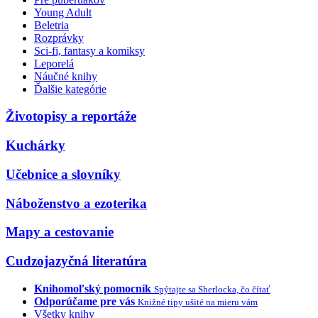
Young Adult
Beletria
Rozprávky
Sci-fi, fantasy a komiksy
Leporelá
Náučné knihy
Ďalšie kategórie
Životopisy a reportáže
Kuchárky
Učebnice a slovníky
Náboženstvo a ezoterika
Mapy a cestovanie
Cudzojazyčná literatúra
Knihomoľský pomocník
Spýtajte sa Sherlocka, čo čítať
Odporúčame pre vás
Knižné tipy ušité na mieru vám
Všetky knihy