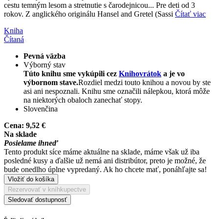
cestu temným lesom a stretnutie s čarodejnicou... Pre deti od 3
rokov. Z anglického originálu Hansel and Gretel (Sassi
Čítať viac
Kniha
Čítaná
Pevná väzba
Výborný stav
Túto knihu sme vykúpili cez
Knihovrátok
a je vo
výbornom stave.
Rozdiel medzi touto knihou a novou by ste
asi ani nespoznali. Knihu sme označili nálepkou, ktorá môže
na niektorých obaloch zanechať stopy.
Slovenčina
Cena:
9,52 €
Na sklade
Posielame ihneď
Tento produkt síce máme aktuálne na sklade, máme však už iba
posledné kusy a ďalšie už nemá ani distribútor, preto je možné, že
bude onedlho úplne vypredaný. Ak ho chcete mať, ponáhľajte sa!
Vložiť do košíka
Rezervovať v kníhkupectve
Sledovať dostupnosť