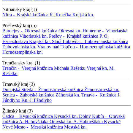
Nitriansky kraj (1)
Nitra -
Krajská knižnica K. Kmeťka
Krajská kn.
Prešovský kraj (5)
Bardejov -
Okresná knižnica
Okresná kn.
Humenné -
Vihorlatská
knižnica
Vihorlatská kn.
Prešov -
Krajská knižnica P. O.
Hviezdoslava
Krajská kn.
Stará Ľubovňa -
Ľubovnianska knižnica
Ľubovnianska kn.
Vranov nad Topľou -
Hornozemplínska knižnica
Hornozemplínska kn.
Trenčiansky kraj (1)
Trenčín -
Verejná knižnica Michala Rešetku
Verejná kn. M.
Rešetku
Trnavský kraj (3)
Dunajská Streda -
Žitnoostrovská knižnica
Žitnoostrovská kn.
Senica -
Záhorská knižnica
Záhorská kn.
Trnava -
Knižnica J.
Fándlyho
Kn. J. Fándlyho
Žilinský kraj (3)
Čadca -
Kysucká knižnica
Kysucká kn.
Dolný Kubín -
Oravská
knižnica A. Habovštiaka
Oravská kn. A. Habovštiaka
Kysucké
Nové Mesto -
Mestská knižnica
Mestská kn.