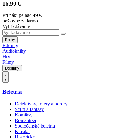
16,90 €
Pri nákupe nad 49 €
poštovné zadarmo
Vyhľadávanie
Knihy
E-knihy
Audioknihy
Hry
Filmy
Doplnky
Beletria
Detektívky, trilery a horory
Sci-fi a fantasy
Komiksy
Romantika
Spoločenská beletria
Klasika
Historické