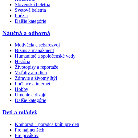
Slovenská beletria
Svetová beletria
Poézia
Ďalšie kategórie
Náučná a odborná
Motivácia a sebarozvoj
Biznis a manažment
Humanitné a spoločenské vedy
História
Životopisy a reportáže
Vzťahy a rodina
Zdravie a životný štýl
Počítače a internet
Hobby
Umenie a dizajn
Ďalšie kategórie
Deti a mládež
Knihorad – poradca kníh pre deti
Pre najmenších
Pre prvákov