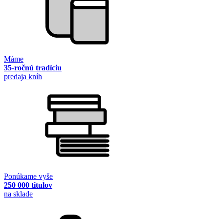
Máme
35-ročnú tradíciu
predaja kníh
Ponúkame vyše
250 000 titulov
na sklade