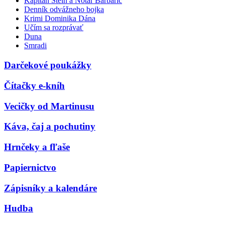
Kapitán Stein a Notár Barbarič
Denník odvážneho bojka
Krimi Dominika Dána
Učím sa rozprávať
Duna
Smradi
Darčekové poukážky
Čítačky e-kníh
Vecičky od Martinusu
Káva, čaj a pochutiny
Hrnčeky a fľaše
Papiernictvo
Zápisníky a kalendáre
Hudba