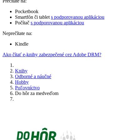
Prečítate na:
Pocketbook
Smartfón či tablet
s podporovanou aplikáciou
Počítač
s podporovanou aplikáciou
Neprečítate na:
Kindle
Ako čítať e-knihy zabezpečené cez Adobe DRM?
Knihy
Odborné a náučné
Hobby
Poľovníctvo
Do hôr za medveďom