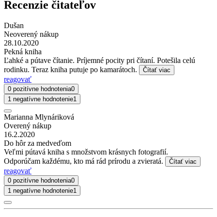
Recenzie čitateľov
Dušan
Neoverený nákup
28.10.2020
Pekná kniha
Ľahké a pútave čítanie. Príjemné pocity pri čítaní. Potešila celú
rodinku. Teraz kniha putuje po kamarátoch.
Čítať viac
reagovať
0 pozitívne hodnotenia
0
1 negatívne hodnotenie
1
Marianna Mlynáriková
Overený nákup
16.2.2020
Do hôr za medveďom
Veľmi pútavá kniha s množstvom krásnych fotografií.
Odporúčam každému, kto má rád prírodu a zvieratá.
Čítať viac
reagovať
0 pozitívne hodnotenia
0
1 negatívne hodnotenie
1