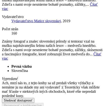
mušku najobávanejšiu šelmu našich lesov – medveďa hnedého.
Zdieľa s nami svoje nesmierne bohaté poznatky, zážitky,...
Čítať
viac
Vydavateľstvo
Vydavateľstvo Matice slovenskej
, 2019
Počet strán
160
Známy fotograf a znalec slovenskej prírody si tentoraz vzal na
mušku najobávanejšiu šelmu našich lesov – medveďa hnedého.
Zdieľa s nami svoje nesmierne bohaté poznatky, zážitky, skúsenosti
a fascinujúce fotografie, ktoré zobrazujú život medveďa do...
Čítať
viac
Pevná väzba
Slovenčina
Vypredané
Ach, mrzí nás to, z tejto knihy sa už predali všetky výtlačky a
nemáme ju na sklade my ani vydavateľ :( Teoreticky však môžete
mať šťastie v niektorých iných obchodoch, ktoré ešte nepredali
posledné kusy.
Sledovať dostupnosť
Rezervovať v kníhkupectve