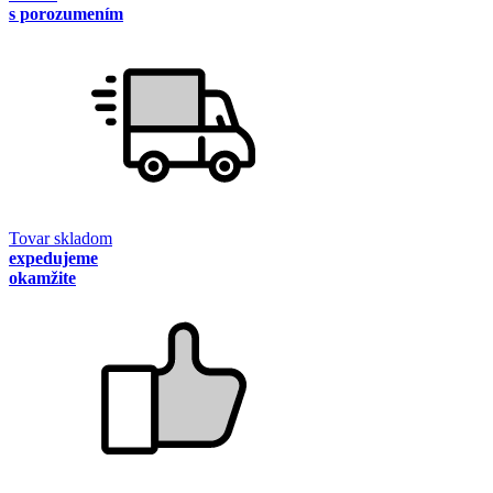
s porozumením
Tovar skladom
expedujeme
okamžite