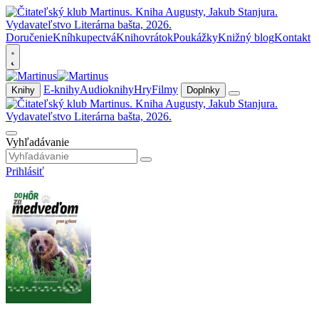
Doručenie
Kníhkupectvá
Knihovrátok
Poukážky
Knižný blog
Kontakt
E-knihy
Audioknihy
Hry
Filmy
Knihy
Doplnky
Vyhľadávanie
Prihlásiť