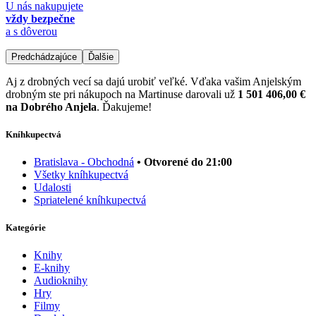
U nás nakupujete
vždy bezpečne
a s dôverou
Predchádzajúce
Ďalšie
Aj z drobných vecí sa dajú urobiť veľké. Vďaka vašim Anjelským
drobným ste pri nákupoch na Martinuse darovali už
1 501 406,00 €
na Dobrého Anjela
. Ďakujeme!
Kníhkupectvá
Bratislava - Obchodná
• Otvorené do 21:00
Všetky kníhkupectvá
Udalosti
Spriatelené kníhkupectvá
Kategórie
Knihy
E-knihy
Audioknihy
Hry
Filmy