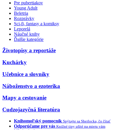
Pre pubertiakov
Young Adult
Beletria
Rozprávky
Sci-fi, fantasy a komiksy
Leporelá
Náučné knihy
Ďalšie kategórie
Životopisy a reportáže
Kuchárky
Učebnice a slovníky
Náboženstvo a ezoterika
Mapy a cestovanie
Cudzojazyčná literatúra
Knihomoľský pomocník
Spýtajte sa Sherlocka, čo čítať
Odporúčame pre vás
Knižné tipy ušité na mieru vám