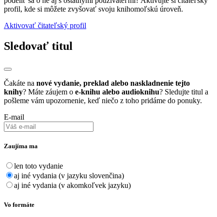
podeliť sa o ne aj s ostatnými používateľmi? Aktivujte si čítateľský
profil, kde si môžete zvyšovať svoju knihomoľskú úroveň.
Aktivovať čitateľský profil
Sledovať titul
Čakáte na
nové vydanie, preklad alebo naskladnenie tejto
knihy
? Máte záujem o
e-knihu alebo audioknihu
? Sledujte titul a
pošleme vám upozornenie, keď niečo z toho pridáme do ponuky.
E-mail
Zaujíma ma
len toto vydanie
aj iné vydania (v jazyku slovenčina)
aj iné vydania (v akomkoľvek jazyku)
Vo formáte