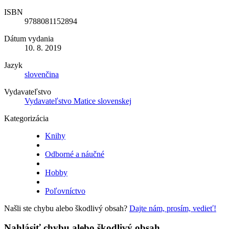
ISBN
9788081152894
Dátum vydania
10. 8. 2019
Jazyk
slovenčina
Vydavateľstvo
Vydavateľstvo Matice slovenskej
Kategorizácia
Knihy
Odborné a náučné
Hobby
Poľovníctvo
Našli ste chybu alebo škodlivý obsah?
Dajte nám, prosím, vedieť!
Nahlásiť chybu alebo škodlivý obsah