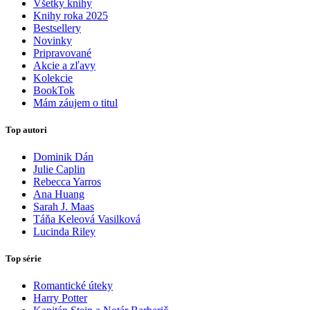
Všetky knihy
Knihy roka 2025
Bestsellery
Novinky
Pripravované
Akcie a zľavy
Kolekcie
BookTok
Mám záujem o titul
Top autori
Dominik Dán
Julie Caplin
Rebecca Yarros
Ana Huang
Sarah J. Maas
Táňa Keleová Vasilková
Lucinda Riley
Top série
Romantické úteky
Harry Potter