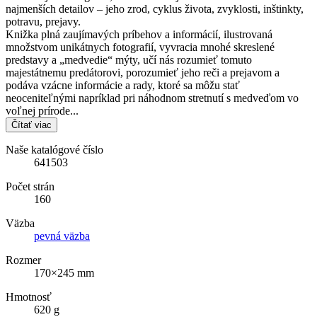
najmenších detailov – jeho zrod, cyklus života, zvyklosti, inštinkty,
potravu, prejavy.
Knižka plná zaujímavých príbehov a informácií, ilustrovaná
množstvom unikátnych fotografií, vyvracia mnohé skreslené
predstavy a „medvedie“ mýty, učí nás rozumieť tomuto
majestátnemu predátorovi, porozumieť jeho reči a prejavom a
podáva vzácne informácie a rady, ktoré sa môžu stať
neoceniteľnými napríklad pri náhodnom stretnutí s medveďom vo
voľnej prírode...
Čítať viac
Naše katalógové číslo
641503
Počet strán
160
Väzba
pevná väzba
Rozmer
170×245 mm
Hmotnosť
620 g