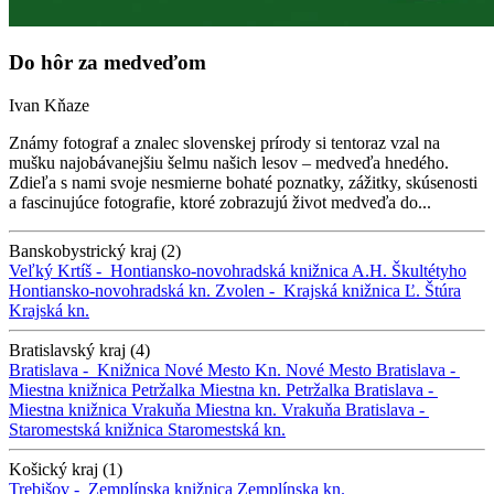
Do hôr za medveďom
Ivan Kňaze
Známy fotograf a znalec slovenskej prírody si tentoraz vzal na
mušku najobávanejšiu šelmu našich lesov – medveďa hnedého.
Zdieľa s nami svoje nesmierne bohaté poznatky, zážitky, skúsenosti
a fascinujúce fotografie, ktoré zobrazujú život medveďa do...
Banskobystrický kraj (2)
Veľký Krtíš -
Hontiansko-novohradská knižnica A.H. Škultétyho
Hontiansko-novohradská kn.
Zvolen -
Krajská knižnica Ľ. Štúra
Krajská kn.
Bratislavský kraj (4)
Bratislava -
Knižnica Nové Mesto
Kn. Nové Mesto
Bratislava -
Miestna knižnica Petržalka
Miestna kn. Petržalka
Bratislava -
Miestna knižnica Vrakuňa
Miestna kn. Vrakuňa
Bratislava -
Staromestská knižnica
Staromestská kn.
Košický kraj (1)
Trebišov -
Zemplínska knižnica
Zemplínska kn.