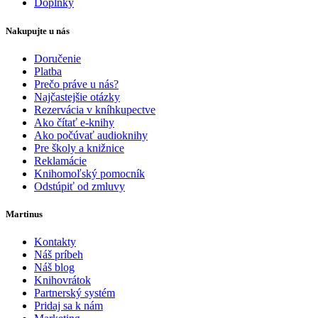
Doplnky
Nakupujte u nás
Doručenie
Platba
Prečo práve u nás?
Najčastejšie otázky
Rezervácia v kníhkupectve
Ako čítať e-knihy
Ako počúvať audioknihy
Pre školy a knižnice
Reklamácie
Knihomoľský pomocník
Odstúpiť od zmluvy
Martinus
Kontakty
Náš príbeh
Náš blog
Knihovrátok
Partnerský systém
Pridaj sa k nám