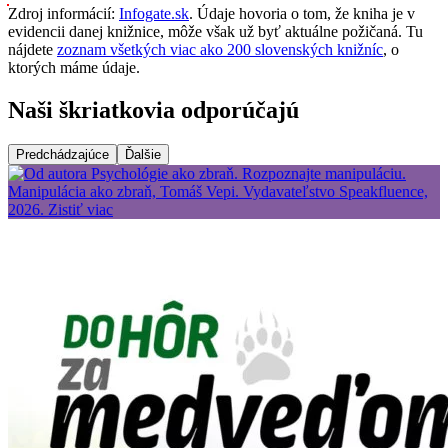
Zdroj informácií:
Infogate.sk
. Údaje hovoria o tom, že kniha je v
evidencii danej knižnice, môže však už byť aktuálne požičaná. Tu
nájdete
zoznam všetkých viac ako 200 slovenských knižníc
, o
ktorých máme údaje.
Naši škriatkovia odporúčajú
Predchádzajúce
Ďalšie