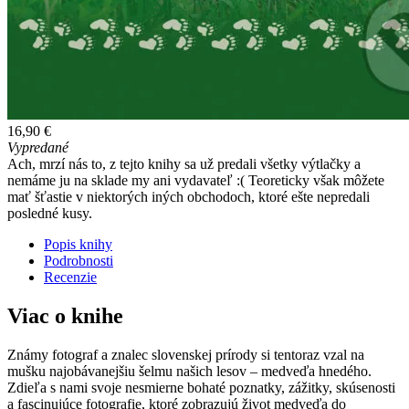
16,90 €
Vypredané
Ach, mrzí nás to, z tejto knihy sa už predali všetky výtlačky a
nemáme ju na sklade my ani vydavateľ :( Teoreticky však môžete
mať šťastie v niektorých iných obchodoch, ktoré ešte nepredali
posledné kusy.
Popis knihy
Podrobnosti
Recenzie
Viac o knihe
Známy fotograf a znalec slovenskej prírody si tentoraz vzal na
mušku najobávanejšiu šelmu našich lesov – medveďa hnedého.
Zdieľa s nami svoje nesmierne bohaté poznatky, zážitky, skúsenosti
a fascinujúce fotografie, ktoré zobrazujú život medveďa do